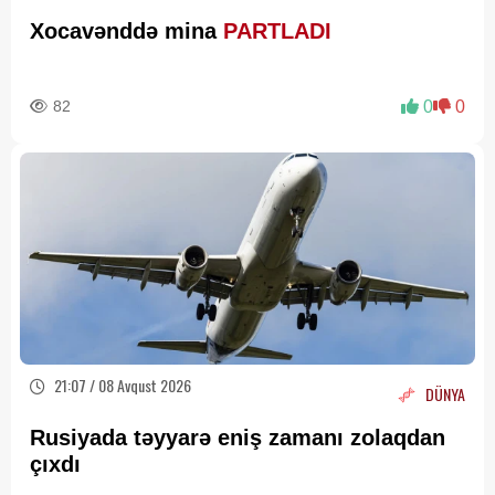
Xocavənddə mina
PARTLADI
82
0
0
21:07 / 08 Avqust 2026
DÜNYA
Rusiyada təyyarə eniş zamanı zolaqdan
çıxdı