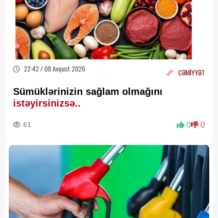
22:42 / 08 Avqust 2026
CƏMİYYƏT
Sümüklərinizin sağlam olmağını
istəyirsinizsə..
61
0
0