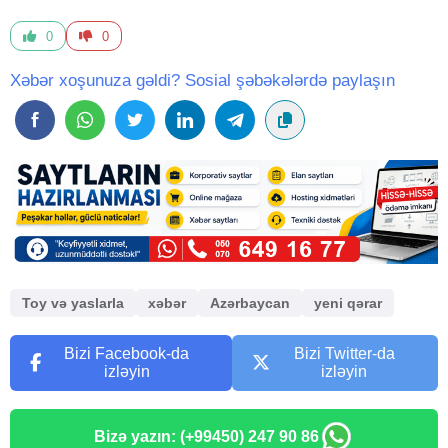
0
0
Xəbər xoşunuza gəldi? Sosial şəbəkələrdə paylaşın
Toy və yaslarla
xəbər
Azərbaycan
yeni qərar
Bizi Facebook-da
Bizi Twitter-da
izləyin
izləyin
Bizə yazın: (+99450) 247 90 86