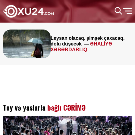
Leysan olacaq, şimşək çaxacaq,
dolu düşəcək —
ƏHALİYƏ
XƏBƏRDARLIQ
Toy və yaslarla
bağlı CƏRİMƏ