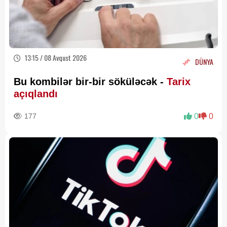
13:15 / 08 Avqust 2026
DÜNYA
Bu kombilər bir-bir söküləcək -
Tarix
açıqlandı
177
0
0