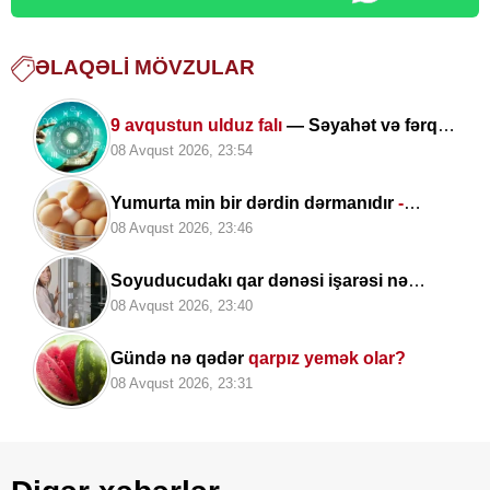
ƏLAQƏLI MÖVZULAR
9 avqustun ulduz falı
— Səyahət və fərqli
təcrübələr üçün uğurlu gündür
08 Avqust 2026, 23:54
Yumurta min bir dərdin dərmanıdır
-
ARAŞDIRMA
08 Avqust 2026, 23:46
Soyuducudakı qar dənəsi işarəsi nə
deməkdir? -
Çoxları ondan istifadə edə
08 Avqust 2026, 23:40
bilmir
Gündə nə qədər
qarpız yemək olar?
08 Avqust 2026, 23:31