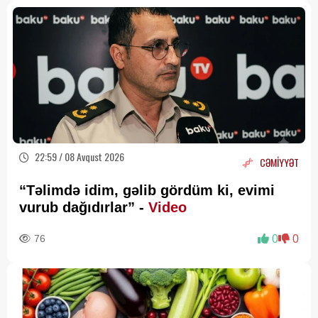
22:59 / 08 Avqust 2026
CƏMİYYƏT
“Təlimdə idim, gəlib gördüm ki, evimi
vurub dağıdırlar” -
Video
76
0
0