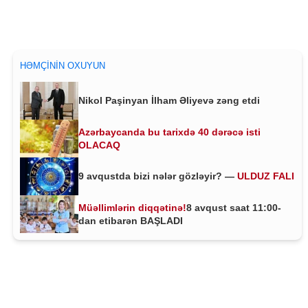
HƏMÇININ OXUYUN
Nikol Paşinyan İlham Əliyevə zəng etdi
Azərbaycanda bu tarixdə 40 dərəcə isti
OLACAQ
9 avqustda bizi nələr gözləyir? —
ULDUZ FALI
Müəllimlərin diqqətinə!
8 avqust saat 11:00-
dan etibarən BAŞLADI