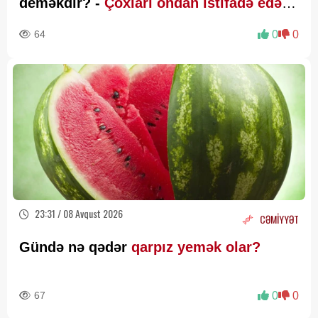
deməkdir? -
Çoxları ondan istifadə edə
bilmir
64
0
0
23:31 / 08 Avqust 2026
CƏMİYYƏT
Gündə nə qədər
qarpız yemək olar?
67
0
0