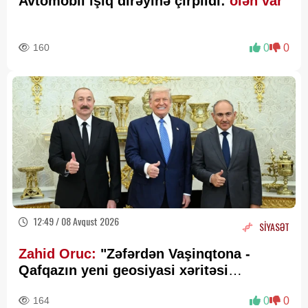
Avtomobil işıq dirəyinə çırpıldı:
ölən var
160
0
0
12:49 / 08 Avqust 2026
SİYASƏT
Zahid Oruc:
"Zəfərdən Vaşinqtona -
Qafqazın yeni geosiyasi xəritəsi
cızılır”..
164
0
0