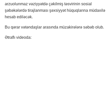
arzuolunmaz vəziyyətdə çəkilmiş təsvirinin sosial
şəbəkələrdə tirajlanması şəxsiyyət hüquqlarına müdaxilə
hesab ediləcək.
Bu qərar vətəndaşlar arasında müzakirələrə səbəb olub.
Ətraflı videoda: