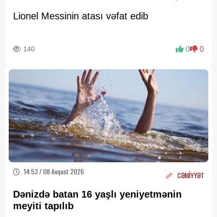
Lionel Messinin atası vəfat edib
140
0
0
14:53 / 08 Avqust 2026
CƏMİYYƏT
Dənizdə batan 16 yaşlı yeniyetmənin
meyiti tapılıb