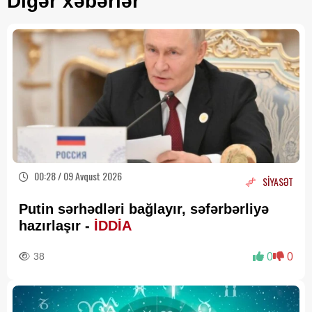
Digər xəbərlər
00:28 / 09 Avqust 2026
SİYASƏT
Putin sərhədləri bağlayır, səfərbərliyə
hazırlaşır -
İDDİA
38
0
0