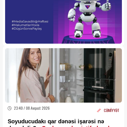
23:40 / 08 Avqust 2026
CƏMİYYƏT
Soyuducudakı qar dənəsi işarəsi nə