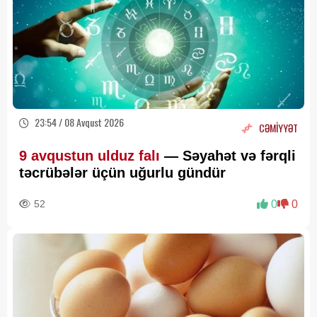
23:54 / 08 Avqust 2026
CƏMİYYƏT
9 avqustun ulduz falı
— Səyahət və fərqli
təcrübələr üçün uğurlu gündür
52
0
0