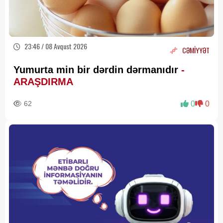
23:46 / 08 Avqust 2026
CƏMİYYƏT
Yumurta min bir dərdin dərmanıdır
-
ARAŞDIRMA
62
0
0