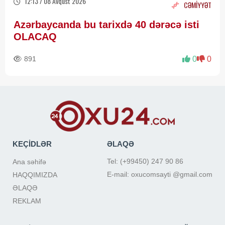
12:13 / 08 Avqust 2026
CƏMİYYƏT
Azərbaycanda bu tarixdə 40 dərəcə isti
OLACAQ
891
0
0
KEÇİDLƏR
ƏLAQƏ
Tel: (+99450) 247 90 86
Ana səhifə
E-mail: oxucomsayti @gmail.com
HAQQIMIZDA
ƏLAQƏ
REKLAM