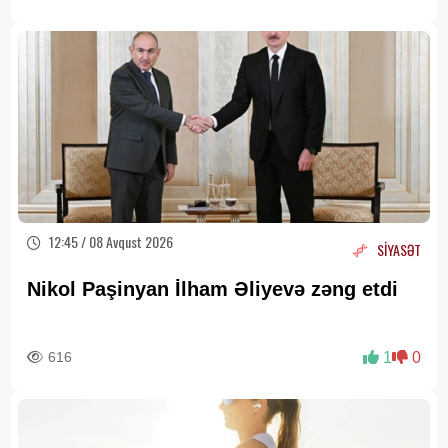
12:45 / 08 Avqust 2026
SİYASƏT
Nikol Paşinyan İlham Əliyevə zəng etdi
616
1
0