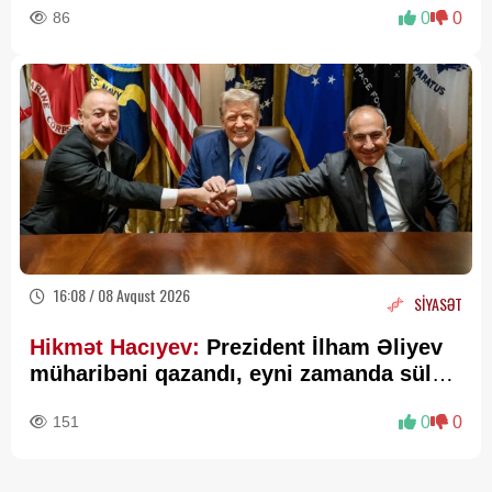
86
0
0
16:08 / 08 Avqust 2026
SİYASƏT
Hikmət Hacıyev:
Prezident İlham Əliyev
müharibəni qazandı, eyni zamanda sülhü
də qazandı - VİDEO
151
0
0