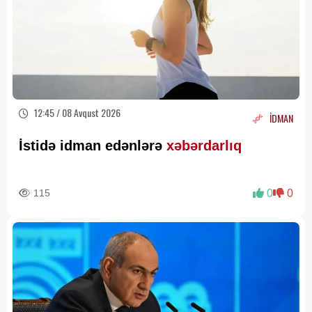
12:45 / 08 Avqust 2026
İDMAN
İstidə idman edənlərə
xəbərdarlıq
115
0
0