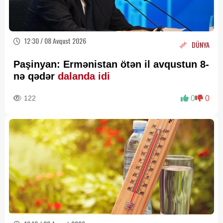
12:30 / 08 Avqust 2026
DÜNYA
Paşinyan: Ermənistan ötən il avqustun 8-
nə qədər
dalanda idi
122
0
0