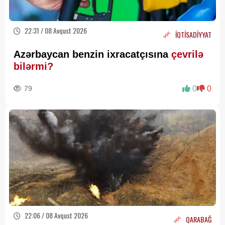
22:31 / 08 Avqust 2026
İQTİSADİYYAT
Azərbaycan benzin ixracatçısına
çevrilə
bilərmi?
79
0
0
22:06 / 08 Avqust 2026
QARABAĞ