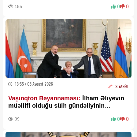
155
0
0
13:55 / 08 Avqust 2026
SİYASƏT
Vaşinqton Bəyannaməsi:
İlham Əliyevin
müəllifi olduğu sülh gündəliyinin
beynəlxalq miqyasda təsdiqi
99
0
0