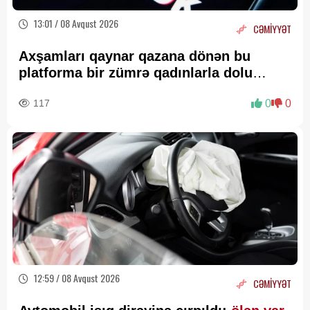
13:01 / 08 Avqust 2026
CƏMİYYƏT
Axşamları qaynar qazana dönən bu
platforma bir zümrə qadınlarla dolu
olur...
117
0
0
12:59 / 08 Avqust 2026
CƏMİYYƏT