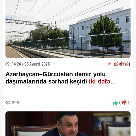
14:24 / 03 Avqust 2026
CƏMİYYƏT
Azərbaycan–Gürcüstan dəmir yolu
daşımalarında sərhəd keçidi
iki dəfə
sürətləndirilir
298
0
0