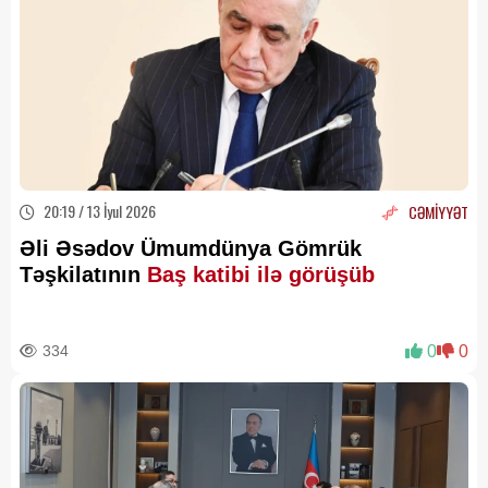
20:19 / 13 İyul 2026
CƏMİYYƏT
Əli Əsədov Ümumdünya Gömrük
Təşkilatının
Baş katibi ilə görüşüb
334
0
0