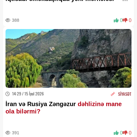
AÇIQLAMA
388
0
0
14:29 / 15 İyul 2026
SİYASƏT
İran və Rusiya Zəngəzur
dəhlizinə mane
ola bilərmi?
391
0
0