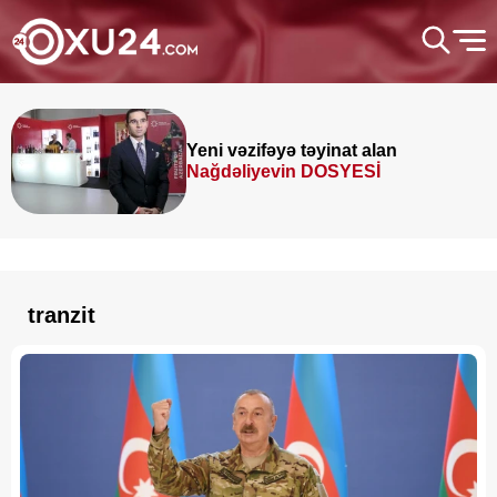
Yeni vəzifəyə təyinat alan
Nağdəliyevin DOSYESİ
tranzit