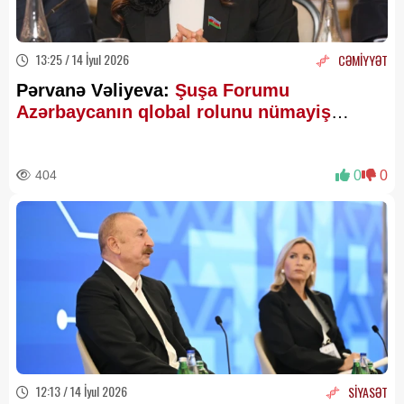
13:25 / 14 İyul 2026
CƏMİYYƏT
Pərvanə Vəliyeva:
Şuşa Forumu
Azərbaycanın qlobal rolunu nümayiş
etdirdi
404
0
0
12:13 / 14 İyul 2026
SİYASƏT