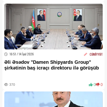
16:51 / 14 İyul 2026
CƏMİYYƏT
Əli Əsədov "Damen Shipyards Group"
şirkətinin baş icraçı direktoru ilə görüşüb
370
0
0