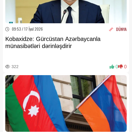
09:53 / 17 İyul 2026
DÜNYA
Kobaxidze: Gürcüstan Azərbaycanla
münasibətləri dərinləşdirir
322
0
0