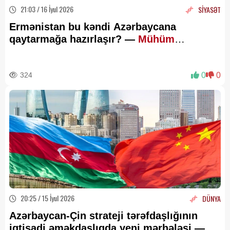
21:03 / 16 İyul 2026
SİYASƏT
Ermənistan bu kəndi Azərbaycana
qaytarmağa hazırlaşır? —
Mühüm
MƏQAMLAR
324
0
0
20:25 / 15 İyul 2026
DÜNYA
Azərbaycan-Çin strateji tərəfdaşlığının
iqtisadi əməkdaşlıqda yeni mərhələsi —