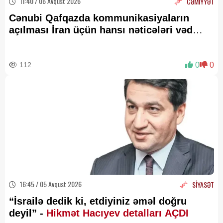
11:40 / 06 Avqust 2026
CƏMİYYƏT
Cənubi Qafqazda kommunikasiyaların
açılması İran üçün hansı nəticələri vəd
edir? —
ŞƏRH
112
0
0
16:45 / 05 Avqust 2026
SİYASƏT
“İsrailə dedik ki, etdiyiniz əməl doğru
deyil” -
Hikmət Hacıyev detalları AÇDI