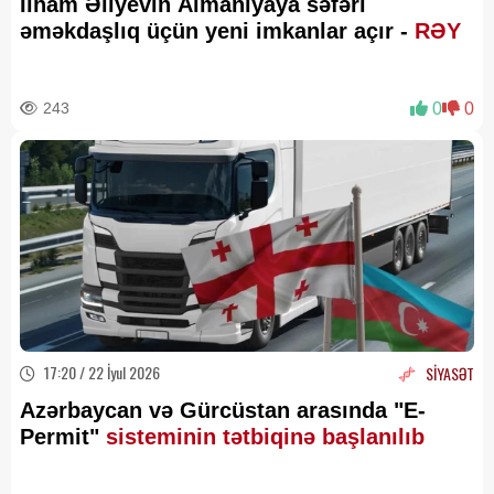
İlham Əliyevin Almaniyaya səfəri
əməkdaşlıq üçün yeni imkanlar açır -
RƏY
243
0
0
17:20 / 22 İyul 2026
SİYASƏT
Azərbaycan və Gürcüstan arasında "E-
Permit"
sisteminin tətbiqinə başlanılıb