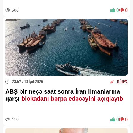
508
0
0
23:52 / 13 İyul 2026
DÜNYA
ABŞ bir neçə saat sonra İran limanlarına
qarşı
blokadanı bərpa edəcəyini açıqlayıb
410
0
0