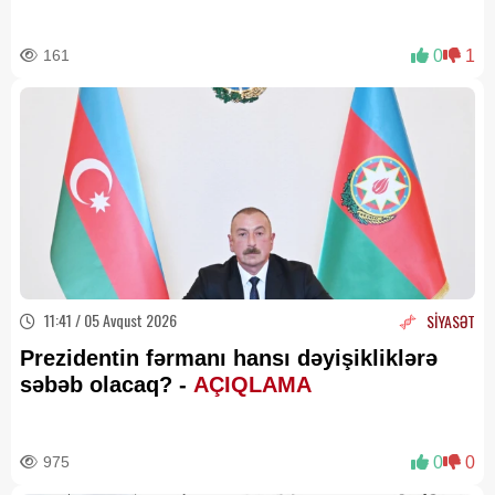
161
0
1
11:41 / 05 Avqust 2026
SİYASƏT
Prezidentin fərmanı hansı dəyişikliklərə
səbəb olacaq? -
AÇIQLAMA
975
0
0