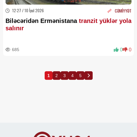
12:27 / 10 İyul 2026
CƏMİYYƏT
Biləcəridən Ermənistana
tranzit yüklər yola
salınır
685
0
0
1
2
3
4
5