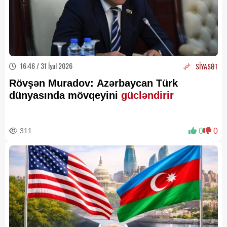
16:46 / 31 İyul 2026
SİYASƏT
Rövşən Muradov: Azərbaycan Türk
dünyasında mövqeyini
gücləndirir
311
0
0