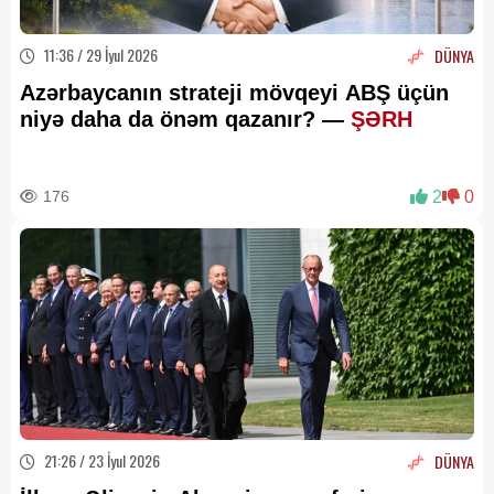
11:36 / 29 İyul 2026
DÜNYA
Azərbaycanın strateji mövqeyi ABŞ üçün
niyə daha da önəm qazanır? —
ŞƏRH
176
2
0
21:26 / 23 İyul 2026
DÜNYA