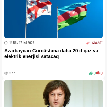
14:56 / 17 İyul 2026
SİYASƏT
Azərbaycan Gürcüstana daha 20 il qaz və
elektrik enerjisi satacaq
377
0
0