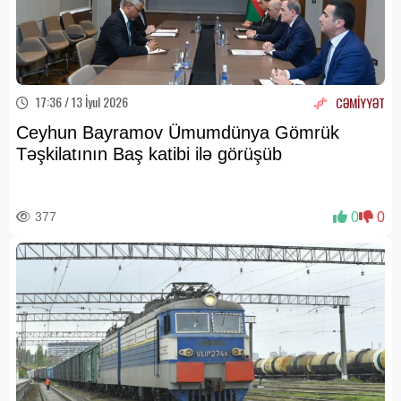
17:36 / 13 İyul 2026
CƏMİYYƏT
Ceyhun Bayramov Ümumdünya Gömrük
Təşkilatının Baş katibi ilə görüşüb
377
0
0