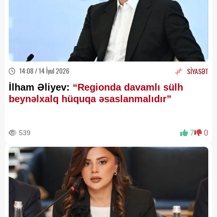
14:08 / 14 İyul 2026
SİYASƏT
İlham Əliyev:
“Regionda davamlı sülh
beynəlxalq hüquqa əsaslanmalıdır”
539
7
0