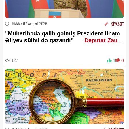
14:55 / 07 Avqust 2026
SİYASƏT
"Müharibədə qalib gəlmiş Prezident İlham
Əliyev sülhü də qazandı" —
Deputat Zaur
Şükürov
127
1
0