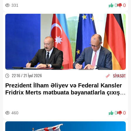
331
0
0
22:16 / 21 İyul 2026
SİYASƏT
Prezident İlham Əliyev və Federal Kansler
Fridrix Merts mətbuata bəyanatlarla çıxış
ediblər -
YENİLƏNİB-3
460
0
0