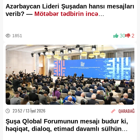
Azərbaycan Lideri Şuşadan hansı mesajları
verib? —
Mötəbər tədbirin incə
MƏQAMLARI
1851
30
2
23:52 / 13 İyul 2026
QARABAĞ
Şuşa Qlobal Forumunun mesajı budur ki,
həqiqət, dialoq, etimad davamlı sülhün
əsas şərtləridir -
RƏY