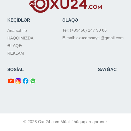
KEÇİDLƏR
ƏLAQƏ
Tel: (+99450) 247 90 86
Ana səhifə
E-mail: oxucomsayti @gmail.com
HAQQIMIZDA
ƏLAQƏ
REKLAM
SOSİAL
SAYĞAC
© 2026 Oxu24.com Müəllif hüquqları qorunur.