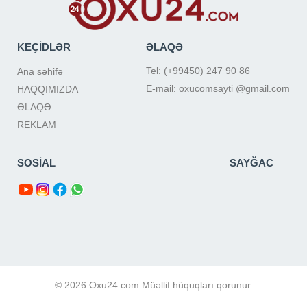
KEÇİDLƏR
ƏLAQƏ
Tel: (+99450) 247 90 86
Ana səhifə
E-mail: oxucomsayti @gmail.com
HAQQIMIZDA
ƏLAQƏ
REKLAM
SOSİAL
SAYĞAC
© 2026 Oxu24.com Müəllif hüquqları qorunur.