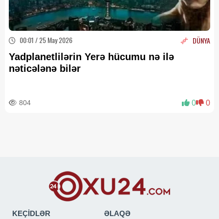
00:01 / 25 May 2026
DÜNYA
Yadplanetlilərin Yerə hücumu nə ilə
nəticələnə bilər
804
0
0
KEÇİDLƏR
ƏLAQƏ