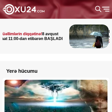
Leysan ola
in diqqətinə!
8 avqust
dolu düşə
0-dan etibarən BAŞLADI
XƏBƏRDA
Yerə hücumu