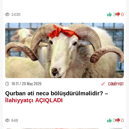
1430
2
0
16:11 / 20 May 2026
CƏMİYYƏT
Qurban əti necə bölüşdürülməlidir? –
İlahiyyatçı AÇIQLADI
648
0
0