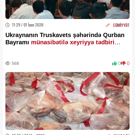
11:29 / 01 İyun 2026
CƏMİYYƏT
Ukraynanın Truskavets şəhərində Qurban
Bayramı
münasibətilə xeyriyyə tədbiri
keçirilib
568
0
0