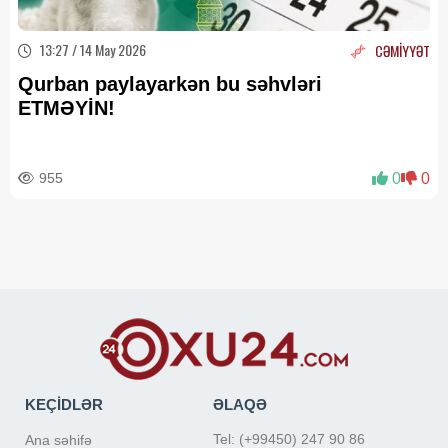
13:27 / 14 May 2026
CƏMİYYƏT
Qurban paylayarkən bu səhvləri
ETMƏYİN!
955
0
0
KEÇİDLƏR
ƏLAQƏ
Tel: (+99450) 247 90 86
Ana səhifə