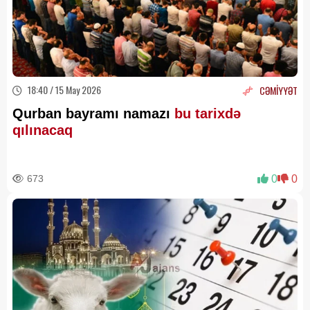
18:40 / 15 May 2026
CƏMİYYƏT
Qurban bayramı namazı
bu tarixdə
qılınacaq
673
0
0