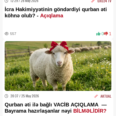
12:29 / 28 May 2026
OXU24 TV
İcra Hakimiyyətinin göndərdiyi qurban əti
köhnə olub? -
Açıqlama
557
0
1
20:37 / 25 May 2026
AKTUAL
Qurban əti ilə bağlı VACİB AÇIQLAMA —
Bayrama hazırlaşanlar nəyi
BİLMƏLİDİR?