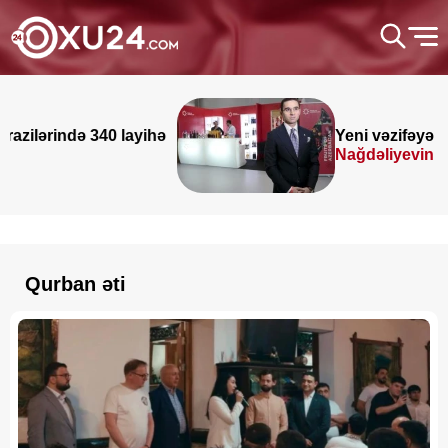
ayihə
Yeni vəzifəyə təyinat alan
Nağdəliyevin DOSYESİ
Qurban əti