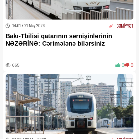
14:01 / 21 May 2026
CƏMİYYƏT
Bakı-Tbilisi qatarının sərnişinlərinin
NƏZƏRİNƏ: Cərimələnə bilərsiniz
665
0
0