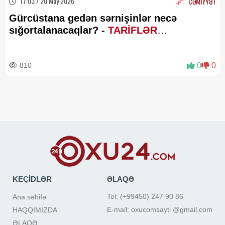
17:03 / 20 May 2026
CƏMİYYƏT
Gürcüstana gedən sərnişinlər necə
sığortalanacaqlar? -
TARİFLƏR
AÇIQLANDI
810
0
0
KEÇİDLƏR
ƏLAQƏ
Tel: (+99450) 247 90 86
Ana səhifə
E-mail: oxucomsayti @gmail.com
HAQQIMIZDA
ƏLAQƏ