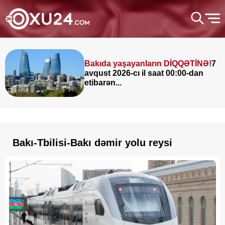
Bakıda yaşayanların DİQQƏTİNƏ!
7
avqust 2026-cı il saat 00:00-dan
etibarən...
Bakı-Tbilisi-Bakı dəmir yolu reysi