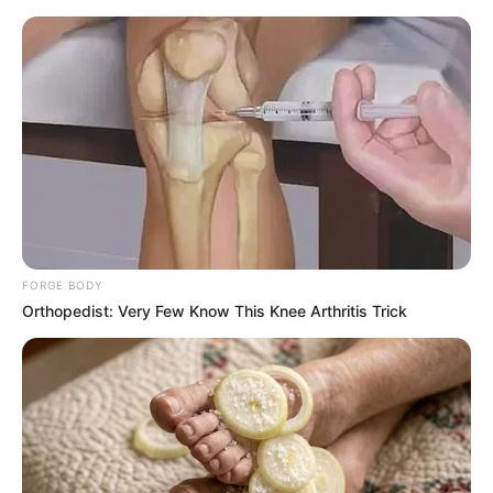
Azərbaycanda faciə:
Ərlə arvadın
meyiti tapıldı
FORGE BODY
Ət bahalaşacaq
Orthopedist: Very Few Know This Knee Arthritis Trick