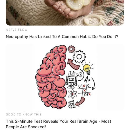
20:59 / 15 May 2026
CƏMİYYƏT
NERVE FLOW
Ət bahalaşacaq - Qaçınılmaz səbəb
Neuropathy Has Linked To A Common Habit. Do You Do It?
açıqlandı
569
0
0
GOOD TO KNOW THIS
This 2-Minute Test Reveals Your Real Brain Age - Most
KEÇİDLƏR
ƏLAQƏ
People Are Shocked!