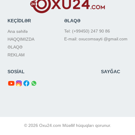
KEÇİDLƏR
ƏLAQƏ
Tel: (+99450) 247 90 86
Ana səhifə
E-mail: oxucomsayti @gmail.com
HAQQIMIZDA
ƏLAQƏ
REKLAM
SOSİAL
SAYĞAC
© 2026 Oxu24.com Müəllif hüquqları qorunur.