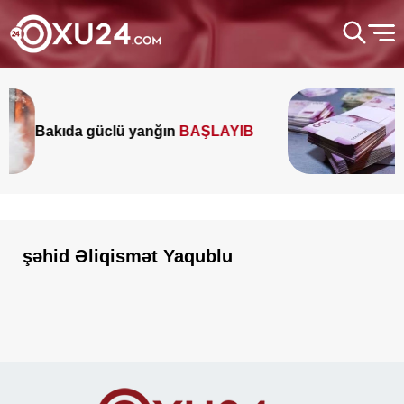
A
Bakıda güclü yanğın
BAŞLAYIB
Ə
şəhid Əliqismət Yaqublu