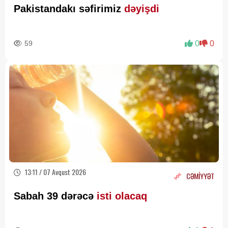
Pakistandakı səfirimiz
dəyişdi
59
0
0
13:11 / 07 Avqust 2026
CƏMİYYƏT
Sabah 39 dərəcə
isti olacaq