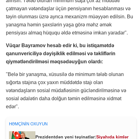
alınsın. Tələb olunan minimum staja çox az müddəti
çatmayan vətəndaşlar üçün pensiyanın hesablanması və
təyin olunması üzrə ayrıca mexanizm müəyyən edilsin. Bu
yanaşma həmin şəxslərin yaşa görə məhz əmək
pensiyası almaq hüququ əldə etməsinə imkan yaradar".
Vüqar Bayramov hesab edir ki, bu istiqamətdə
qanunvericiliyə dəyişiklik edilməsi və təkliflərin
qiymətləndirilməsi məqsədəuyğun olardı:
"Belə bir yanaşma, xüsusilə də minimum tələb olunan
sığorta stajına çox yaxın müddətdə stajı olan
vətəndaşların sosial müdafiəsinin gücləndirilməsinə və
sosial ədalətin daha dolğun təmin edilməsinə xidmət
edər".
HƏMÇININ OXUYUN
Prezidentdən yeni təyinatlar:
Siyahıda kimlər