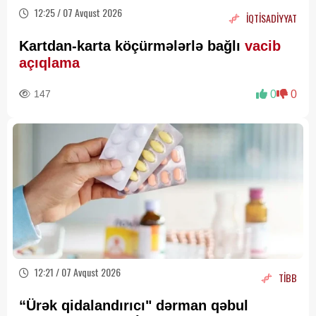
12:25 / 07 Avqust 2026
İQTİSADİYYAT
Kartdan-karta köçürmələrlə bağlı
vacib
açıqlama
147
0
0
12:21 / 07 Avqust 2026
TİBB
“Ürək qidalandırıcı" dərman qəbul