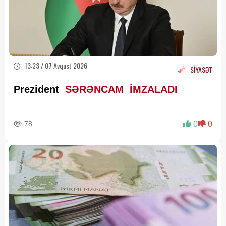
13:23 / 07 Avqust 2026
SİYASƏT
Prezident
SƏRƏNCAM İMZALADI
78
0
0