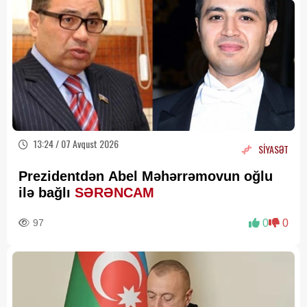
13:24 / 07 Avqust 2026
SİYASƏT
Prezidentdən Abel Məhərrəmovun oğlu
ilə bağlı
SƏRƏNCAM
97
0
0