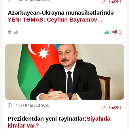
SİYASƏT
Azərbaycan-Ukrayna münasibətlərində
YENİ TƏMAS: Ceyhun Bayramov
Budanovla görüşdü
58
0
0
14:01 / 07 Avqust 2026
SİYASƏT
Prezidentdən yeni təyinatlar:
Siyahıda
kimlər var?