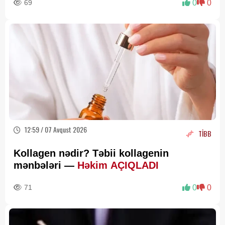
69
0
0
12:59 / 07 Avqust 2026
TİBB
Kollagen nədir? Təbii kollagenin
mənbələri —
Həkim AÇIQLADI
71
0
0