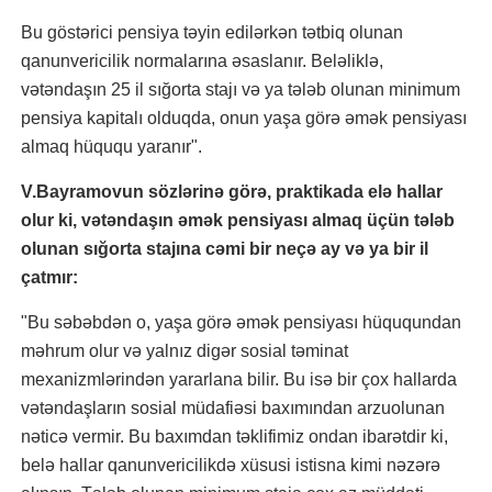
Bu göstərici pensiya təyin edilərkən tətbiq olunan
qanunvericilik normalarına əsaslanır. Beləliklə,
vətəndaşın 25 il sığorta stajı və ya tələb olunan minimum
pensiya kapitalı olduqda, onun yaşa görə əmək pensiyası
almaq hüququ yaranır".
V.Bayramovun sözlərinə görə, praktikada elə hallar
olur ki, vətəndaşın əmək pensiyası almaq üçün tələb
olunan sığorta stajına cəmi bir neçə ay və ya bir il
çatmır:
"Bu səbəbdən o, yaşa görə əmək pensiyası hüququndan
məhrum olur və yalnız digər sosial təminat
mexanizmlərindən yararlana bilir. Bu isə bir çox hallarda
vətəndaşların sosial müdafiəsi baxımından arzuolunan
nəticə vermir. Bu baxımdan təklifimiz ondan ibarətdir ki,
belə hallar qanunvericilikdə xüsusi istisna kimi nəzərə