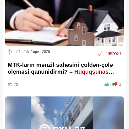
12:45 / 07 Avqust 2026
CƏMİYYƏT
MTK-ların mənzil sahəsini çöldən-çölə
ölçməsi qanunidirmi? –
Hüquqşünas
xəbərdarlıq edir
79
0
0