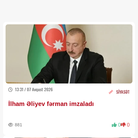
13:31 / 07 Avqust 2026
SİYASƏT
İlham Əliyev fərman imzaladı
881
0
0