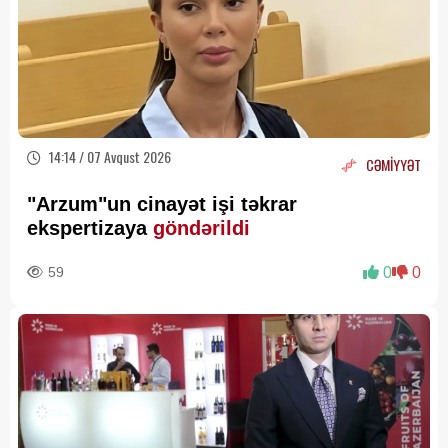
14:14 / 07 Avqust 2026
CƏMİYYƏT
"Arzum"un cinayət işi təkrar
ekspertizaya
göndərildi
59
0
0