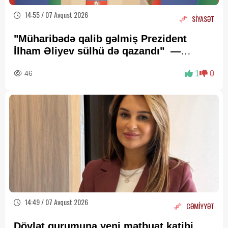
14:55 / 07 Avqust 2026
SİYASƏT
"Müharibədə qalib gəlmiş Prezident
İlham Əliyev sülhü də qazandı" —
Deputat Zaur Şükürov
46
1
0
14:49 / 07 Avqust 2026
CƏMİYYƏT
Dövlət qurumuna yeni mətbuat katibi