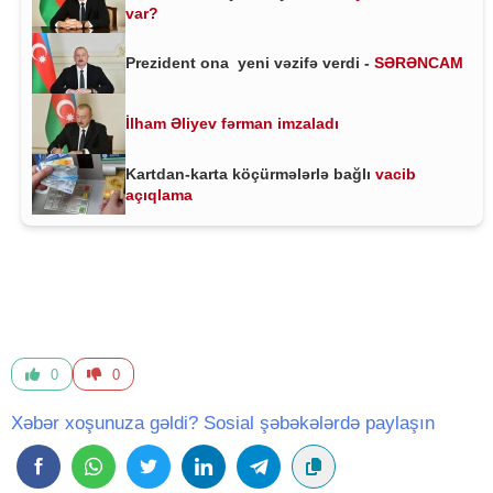
var?
Prezident ona yeni vəzifə verdi -
SƏRƏNCAM
İlham Əliyev fərman imzaladı
Kartdan-karta köçürmələrlə bağlı
vacib
açıqlama
0
0
Xəbər xoşunuza gəldi? Sosial şəbəkələrdə paylaşın