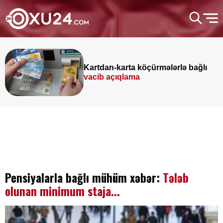
Kartdan-karta köçürmələrlə bağlı
vacib açıqlama
Pensiyalarla bağlı mühüm xəbər:
Tələb
olunan minimum staja...