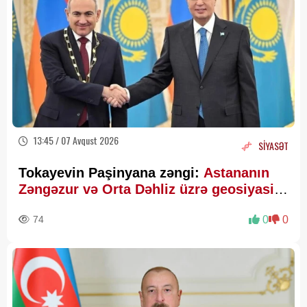
13:45 / 07 Avqust 2026
SİYASƏT
Tokayevin Paşinyana zəngi:
Astananın
Zəngəzur və Orta Dəhliz üzrə geosiyasi
hesablamaları
74
0
0