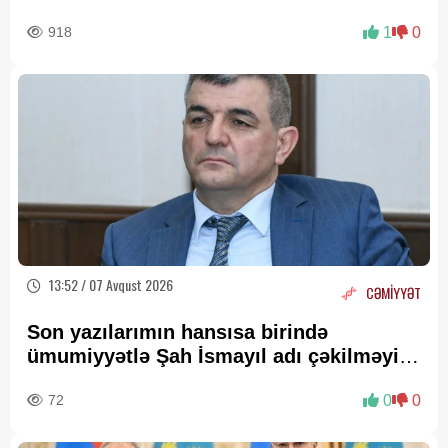
918
1
0
13:52 / 07 Avqust 2026
CƏMİYYƏT
Son yazılarımın hansısa birində
ümumiyyətlə Şah İsmayıl adı çəkilməyib
—
Fazil Mustafadan AÇIQLAMA
72
0
0