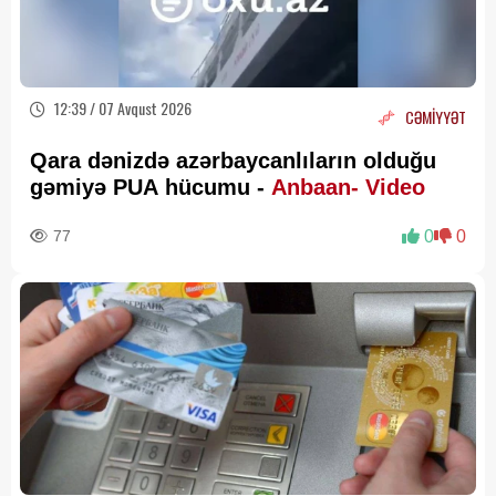
12:39 / 07 Avqust 2026
CƏMİYYƏT
Qara dənizdə azərbaycanlıların olduğu
gəmiyə PUA hücumu -
Anbaan- Video
77
0
0