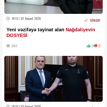
14:13 / 07 Avqust 2026
SİYASƏT
Yeni vəzifəyə təyinat alan
Nağdəliyevin
DOSYESİ
252
1
0
14:10 / 07 Avqust 2026