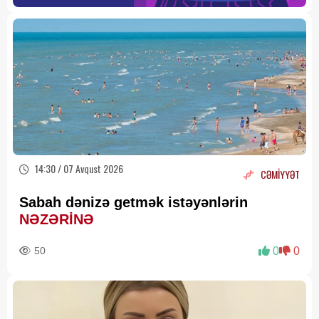
14:30 / 07 Avqust 2026
CƏMİYYƏT
Sabah dənizə getmək istəyənlərin
NƏZƏRİNƏ
50
0
0