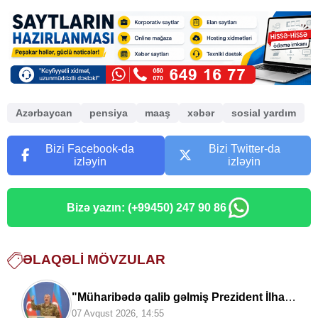
Azərbaycan
pensiya
maaş
xəbər
sosial yardım
Bizi Facebook-da
Bizi Twitter-da
izləyin
izləyin
Bizə yazın: (+99450) 247 90 86
ƏLAQƏLI MÖVZULAR
"Müharibədə qalib gəlmiş Prezident İlham
Əliyev sülhü də qazandı" —
Deputat Zaur
07 Avqust 2026, 14:55