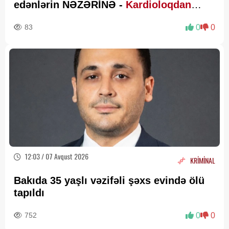
edənlərin NƏZƏRİNƏ -
Kardioloqdan
VACİB XƏBƏRDARLIQ
83
0
0
12:03 / 07 Avqust 2026
KRİMİNAL
Bakıda 35 yaşlı vəzifəli şəxs evində ölü
tapıldı
752
0
0