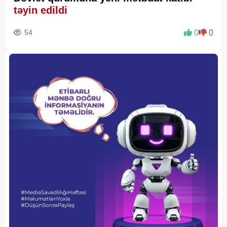
təyin edildi
54
0
0