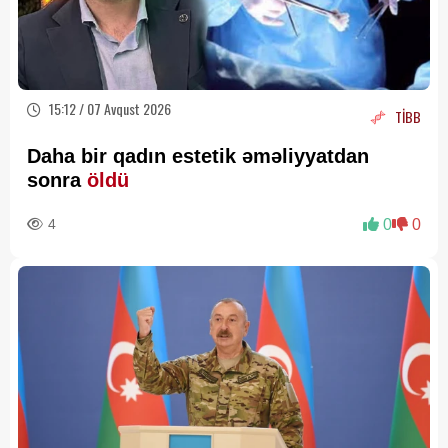
15:12 / 07 Avqust 2026
TİBB
Daha bir qadın estetik əməliyyatdan
sonra
öldü
4
0
0