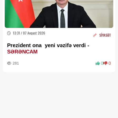
13:31 / 07 Avqust 2026
SİYASƏT
Prezident ona yeni vəzifə verdi -
SƏRƏNCAM
281
0
0