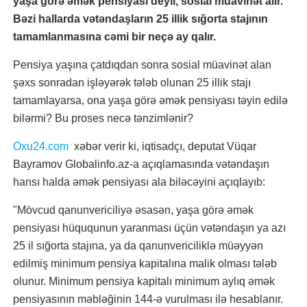
yaşa görə əmək pensiyası deyil, sosial müavinət alır.
Bəzi hallarda vətəndaşların 25 illik sığorta stajının
tamamlanmasına cəmi bir neçə ay qalır.
Pensiya yaşına çatdıqdan sonra sosial müavinət alan
şəxs sonradan işləyərək tələb olunan 25 illik stajı
tamamlayarsa, ona yaşa görə əmək pensiyası təyin edilə
bilərmi? Bu proses necə tənzimlənir?
Oxu24.com
xəbər verir ki, iqtisadçı, deputat Vüqar
Bayramov Globalinfo.az-a açıqlamasında vətəndaşın
hansı halda əmək pensiyası ala biləcəyini açıqlayıb:
"Mövcud qanunvericiliyə əsasən, yaşa görə əmək
pensiyası hüququnun yaranması üçün vətəndaşın ya azı
25 il sığorta stajına, ya da qanunvericiliklə müəyyən
edilmiş minimum pensiya kapitalına malik olması tələb
olunur. Minimum pensiya kapitalı minimum aylıq əmək
pensiyasının məbləğinin 144-ə vurulması ilə hesablanır.