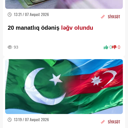
13:21 / 07 Avqust 2026
SİYASƏT
20 manatlıq ödəniş
ləğv olundu
93
0
0
13:19 / 07 Avqust 2026
SİYASƏT