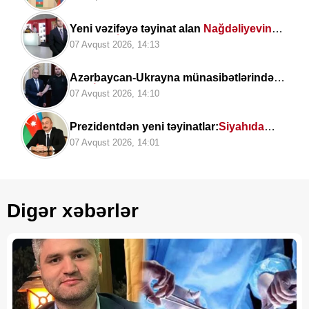
Şükürov
Yeni vəzifəyə təyinat alan
Nağdəliyevin
DOSYESİ
07 Avqust 2026, 14:13
Azərbaycan-Ukrayna münasibətlərində
YENİ TƏMAS: Ceyhun Bayramov
07 Avqust 2026, 14:10
Budanovla görüşdü
Prezidentdən yeni təyinatlar:
Siyahıda
kimlər var?
07 Avqust 2026, 14:01
Digər xəbərlər