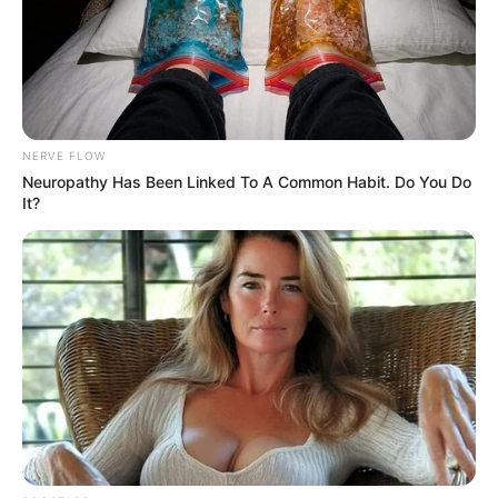
NERVE FLOW
Neuropathy Has Been Linked To A Common Habit. Do You Do
It?
18:40 / 06 Avqust 2026
SİYASƏT
Zaur TikTok-dadır, Rəşad Məcid isə
tarixdə -
Turan Etibaroğlu yazır…
228
1
0