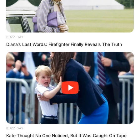
93
0
0
BUZZ DAY
Diana’s Last Words: Firefighter Finally Reveals The Truth
16:55 / 06 Avqust 2026
CƏMİYYƏT
Dövlət dəstəyi almaq istəyən özəl
bağçalar üçün
şərt açıqlandı
82
0
0
BUZZ DAY
Kate Thought No One Noticed, But It Was Caught On Tape