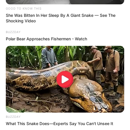
19:09 / 06 Avqust 2026
GOOD TO KNOW THIS
CƏMİYYƏT
She Was Bitten In Her Sleep By A Giant Snake — See The
Shocking Video
Şəxs məcburi nikahda saxlanıla bilərmi?
—
Vəkildən AÇIQLAMA
BUZZDAY
Polar Bear Approaches Fishermen - Watch
58
0
0
19:05 / 06 Avqust 2026
BUZZDAY
CƏMİYYƏT
What This Snake Does—Experts Say You Can't Unsee It
Bəzi marşrutların hərəkət
istiqamətləri