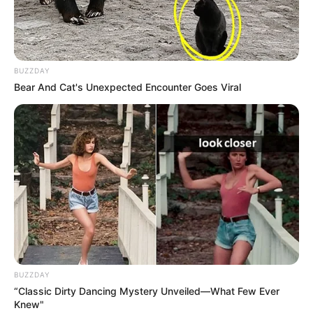
17:55 / 06 Avqust 2026
CƏMİYYƏT
BUZZDAY
Bear And Cat's Unexpected Encounter Goes Viral
Azərbaycanda BOKT
ləğv olundu
76
0
0
BUZZDAY
“Classic Dirty Dancing Mystery Unveiled—What Few Ever
Knew"