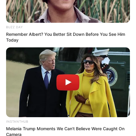
BUZZ DAY
Remember Albert? You Better Sit Down Before You See Him
Today
18:45 / 06 Avqust 2026
CƏMİYYƏT
İcra başçısı üç qurumu birləşdirdi, yeni
rəis təyin etdi -
FOTO
86
0
0
INSTANTHUB
Melania Trump Moments We Can't Believe Were Caught On
Camera