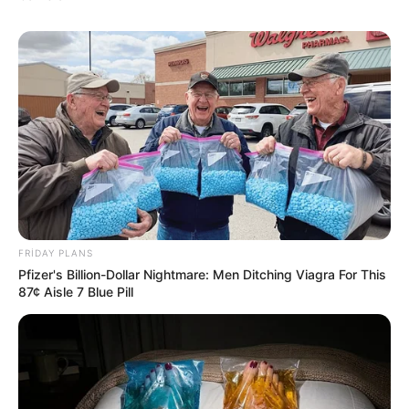
18:41 / 06 Avqust 2026
CƏMİYYƏT
İcra başçısı üç qurumu birləşdirdi,
yeni
rəis təyin etdi
70
0
0
FRIDAY PLANS
Pfizer's Billion-Dollar Nightmare: Men Ditching Viagra For This
87¢ Aisle 7 Blue Pill