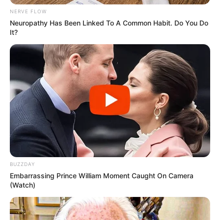
NERVE FLOW
Neuropathy Has Been Linked To A Common Habit. Do You Do
It?
0
0
Xəbər xoşunuza gəldi? Sosial şəbəkələrdə paylaşın
BUZZDAY
Embarrassing Prince William Moment Caught On Camera
(Watch)
media
xəbər
gündəm
ölkə
xəbərlər
polis
DİN