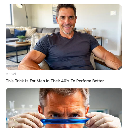
Yeni təyin olunan müavin KİMDİR?
—
FOTO
MEDVI
This Trick Is For Men In Their 40's To Perform Better
Zaur İbrahimli:
Güclü polis hər birimizin
əmin-amanlığıdır