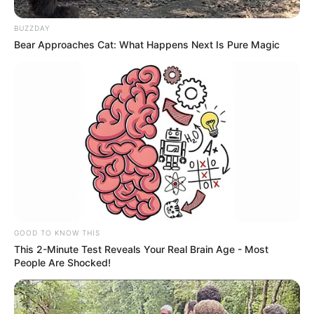
xəttinə necə təsir edəcək? –
Politoloq
06 Avqust 2026, 15:53
açıqladı
BUZZDAY
Bear Approaches Cat: What Happens Next Is Pure Magic
GOOD TO KNOW THIS
This 2-Minute Test Reveals Your Real Brain Age - Most
People Are Shocked!