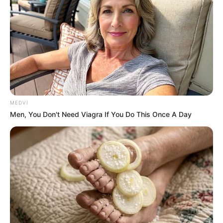
MEDVI
Men, You Don't Need Viagra If You Do This Once A Day
19:59 / 06 Avqust 2026
CƏMİYYƏT
Bu məktəblər üzrə vakansiya seçimi
başlayır
50
0
0