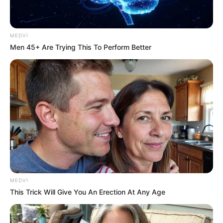
Sürücülərin nəzərinə: Bu küçələrdə
hərəkət
TAM MƏHDUDLAŞDIRILIR
MEDVI
Men 45+ Are Trying This To Perform Better
44
0
0
MEDVI
This Trick Will Give You An Erection At Any Age