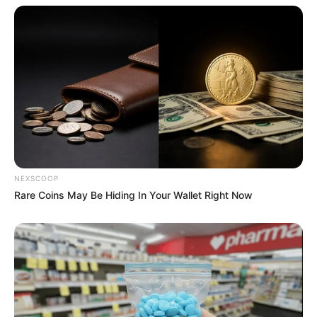
16:15 / 06 Avqust 2026
CƏMİYYƏT
Prezidentin təltif etdiyi Bəxtiyar
Aslanbəyli kimdir? -
DOSYE
92
0
0
NEXSCOOP
Rare Coins May Be Hiding In Your Wallet Right Now
15:55 / 06 Avqust 2026
CƏMİYYƏT