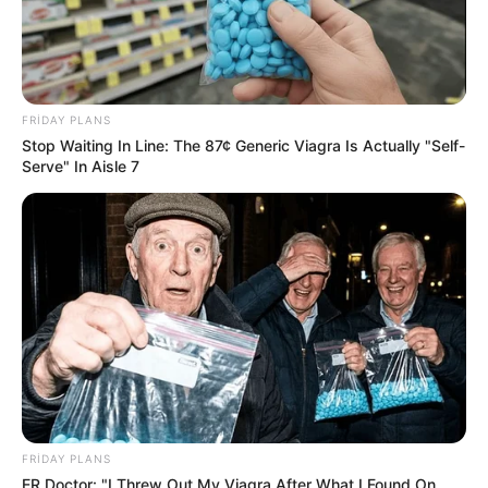
Bərdədə açıq sahədə yanğın
- VİDEO
84
0
0
FRIDAY PLANS
Stop Waiting In Line: The 87¢ Generic Viagra Is Actually "Self-
Serve" In Aisle 7
15:53 / 06 Avqust 2026
SİYASƏT
Rubinyanın yeni vəzifəsi Bakı-İrəvan
xəttinə necə təsir edəcək? –
Politoloq
FRIDAY PLANS
açıqladı
ER Doctor: "I Threw Out My Viagra After What I Found On