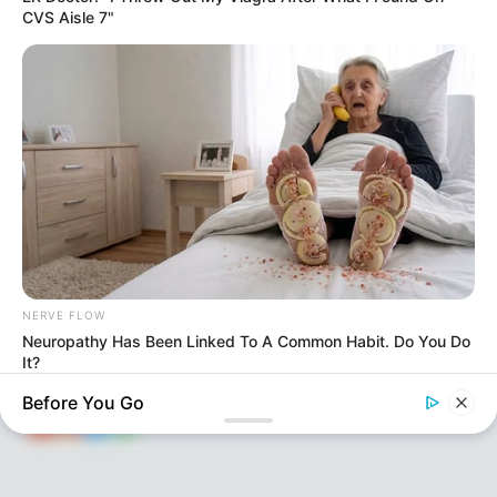
113
0
0
CVS Aisle 7"
KEÇİDLƏR
ƏLAQƏ
Tel: (+99450) 247 90 86
Ana səhifə
E-mail: oxucomsayti @gmail.com
HAQQIMIZDA
ƏLAQƏ
NERVE FLOW
REKLAM
Neuropathy Has Been Linked To A Common Habit. Do You Do
It?
SOSİAL
SAYĞAC
Before You Go