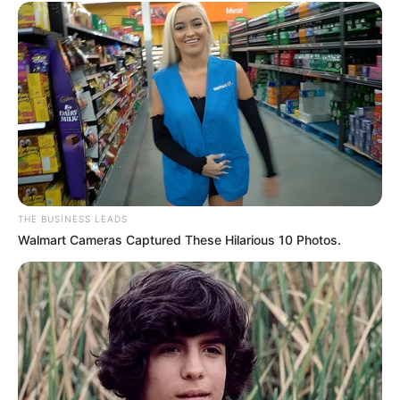
dəyişdi
57
0
0
THE BUSINESS LEADS
Walmart Cameras Captured These Hilarious 10 Photos.
18:47 / 06 Avqust 2026
CƏMİYYƏT
Əmək pensiyalarında və bu
müavinətlərdə ARTIM OLACAQ -
Deputat
AÇIQLADI
515
0
0