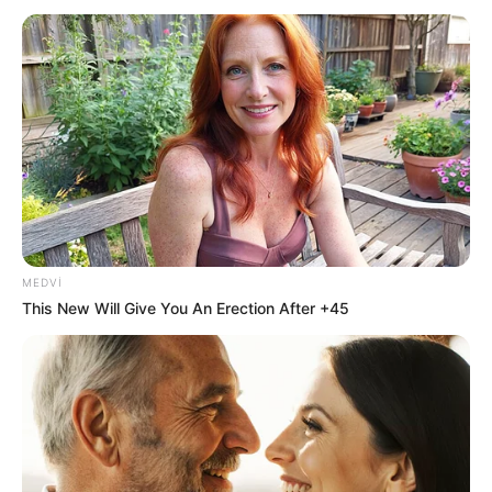
gücün və ictimai əmin-amanlığın əsas
təminatçılarından biri olduğunu bildirib.
Oxu24.com
xəbər verir ki, politoloqun sözlərinə görə, birlik
və sabitlik dövlətin ən böyük dəyəridir və effektiv polis
xidməti hər kəsin rifahı, təhlükəsizliyi və əmin-amanlığı
üçün əsas şərtlərdən biridir.
“İnsanlar həmişə mövcud nizamı qorumağa, kataklizmlər
və qarışıqlıqlar olmadan dinc sosial-iqtisadi və mənəvi
inkişaf üçün şərait yaratmağa ehtiyac duyublar. Dövlətlə
MEDVI
bağlı ilk dəfə “sabitlik” terminini işlədən, müasir
This New Will Give You An Erection After +45
politologiyanın banisi Nikolo Makiavelli qeyd edir ki, birlik
və sabitlik dövlətin ən böyük dəyəridir. O, eyni zamanda
hər bir dövlət başçısı üçün məhz birlik və sabitliyin təmin
edilməsini başlıca vəzifə kimi müəyyən edirdi”, – deyə o
vurğulayıb.
Zaur İbrahimli bildirib ki, siyasi sabitlik dövlətin