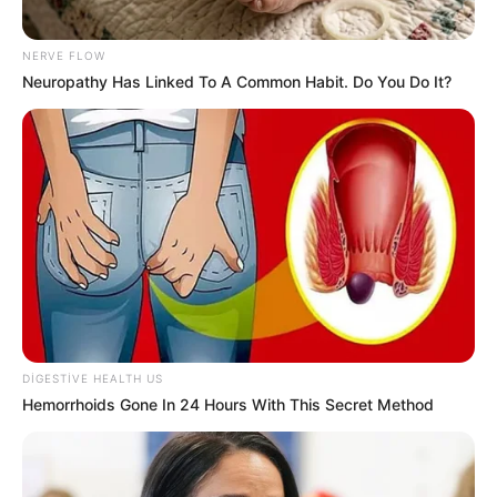
NERVE FLOW
Neuropathy Has Linked To A Common Habit. Do You Do It?
19:37 / 06 Avqust 2026
CƏMİYYƏT
Nazirlik küləklə bağlı XƏBƏRDARLIQ
ETDİ -
Dənizə GİRMƏYİN
54
0
0
DIGESTIVE HEALTH US
Hemorrhoids Gone In 24 Hours With This Secret Method