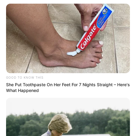
17:35 / 06 Avqust 2026
CƏMİYYƏT
Başqalarının sənədləri ilə sərhədi
keçmək
istədilər
66
0
0
GOOD TO KNOW THIS
She Put Toothpaste On Her Feet For 7 Nights Straight – Here's
What Happened
17:15 / 06 Avqust 2026
CƏMİYYƏT
Bakı-Qazax yolunda qəza -
Yaralılar var -
VİDEO