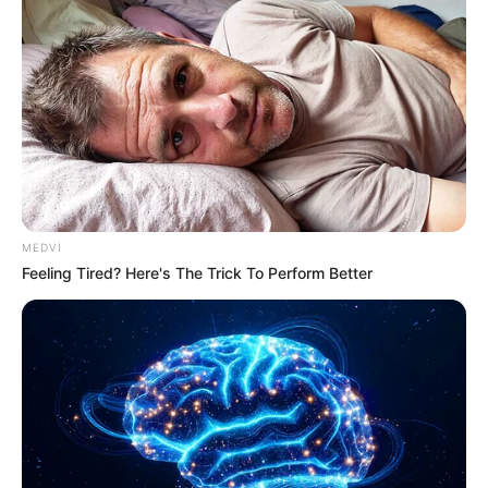
20:44 / 06 Avqust 2026
SİYASƏT
Zelenski Ceyhun Bayramovu
qəbul edib
45
0
0
MEDVI
Feeling Tired? Here's The Trick To Perform Better
20:34 / 06 Avqust 2026
CƏMİYYƏT