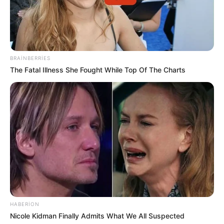
BRAINBERRIES
16:15 / 06 Avqust 2026
SİYASƏT
The Fatal Illness She Fought While Top Of The Charts
Prezidentin Fərmanı ilə gömrükdə
YENİ
MƏRHƏLƏ: Sadələşdirilmiş qaydalar
biznesə və qiymətlərə necə təsir
117
0
0
edəcək?
HABERION
Nicole Kidman Finally Admits What We All Suspected