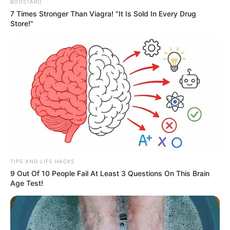
BOOSTARO
7 Times Stronger Than Viagra! "It Is Sold In Every Drug
Store!"
18:34 / 06 Avqust 2026
CƏMİYYƏT
Əslində, Rəşad müəllim bir el məsəlində
deyildiyi kimi:
"Quşu gözündən
TIPS AND LIFE HACKS
vurmuşdu"
9 Out Of 10 People Fail At Least 3 Questions On This Brain
Age Test!
75
0
0