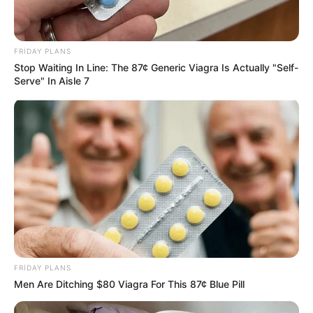
FRIDAY PLANS
Stop Waiting In Line: The 87¢ Generic Viagra Is Actually "Self-
Serve" In Aisle 7
20:59 / 06 Avqust 2026
DÜNYA
TƏCİLİ!
Türkiyə
qırıcıları havaya qaldırdı
- Nə baş verir?
9
0
0
FRIDAY PLANS
Men Are Ditching $80 Viagra For This 87¢ Blue Pill