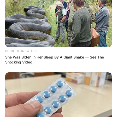
GOOD TO KNOW THIS
She Was Bitten In Her Sleep By A Giant Snake — See The
Shocking Video
Digər xəbərlər