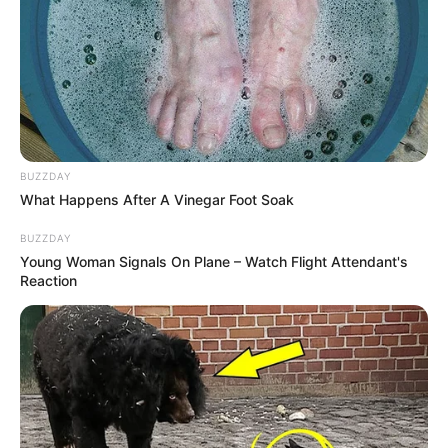
18:09 / 06 Avqust 2026
CƏMİYYƏT
BUZZDAY
What Happens After A Vinegar Foot Soak
Azərbaycandakı ali təhsilli insanların
sayı - AÇIQLANDI
BUZZDAY
Young Woman Signals On Plane – Watch Flight Attendant's
63
0
0
Reaction