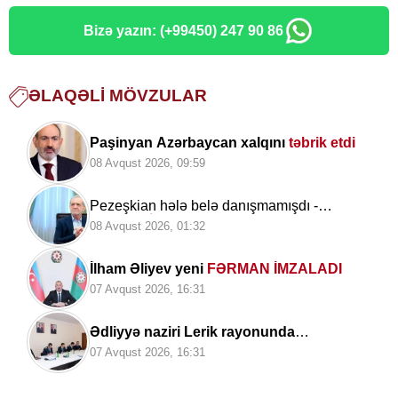
Bizə yazın: (+99450) 247 90 86
ƏLAQƏLI MÖVZULAR
Paşinyan Azərbaycan xalqını
təbrik etdi
08 Avqust 2026, 09:59
Pezeşkian hələ belə danışmamışdı -
SENSASİON açıqlamalar verdi
08 Avqust 2026, 01:32
İlham Əliyev yeni
FƏRMAN İMZALADI
07 Avqust 2026, 16:31
Ədliyyə naziri Lerik rayonunda
vətəndaşları
qəbul edib
07 Avqust 2026, 16:31