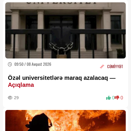
09:50 / 08 Avqust 2026
CƏMİYYƏT
Özəl universitetlərə maraq azalacaq —
Açıqlama
29
0
0