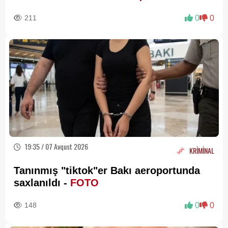
valideynlərə XƏBƏRDARLIQ
211
0
0
19:35 / 07 Avqust 2026
KRİMİNAL
Tanınmış "tiktok"er Bakı aeroportunda
saxlanıldı -
FOTO
148
0
0