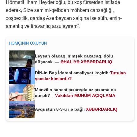
Hörmətli İlham Heydər oğlu, bu xoş fürsətdən istifadə
edərək, Sizə səmimi-qəlbdən möhkəm cansağlığı,
xoşbəxtlik, qardaş Azərbaycan xalqına isə sülh, əmin-
amanlıq və firavanlıq arzulayıram".
HƏMÇININ OXUYUN
Leysan olacaq, şimşək çaxacaq, dolu
düşəcək —
ƏHALİYƏ XƏBƏRDARLIQ
DİN-in Baş İdarəsi əməliyyat keçirib:
Tutulan
şəxslər kimlərdir?
Mənzilin sahəsi çıxarışda az çıxarsa nə
etməli? –
Vəkildən MÜHÜM AÇIQLAMA
Avqustun 8-9-u ilə bağlı
XƏBƏRDARLIQ