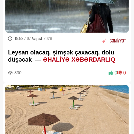
18:59 / 07 Avqust 2026
CƏMİYYƏT
Leysan olacaq, şimşək çaxacaq, dolu
düşəcək —
ƏHALİYƏ XƏBƏRDARLIQ
830
0
0