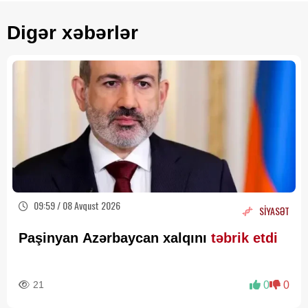
Digər xəbərlər
09:59 / 08 Avqust 2026
SİYASƏT
Paşinyan Azərbaycan xalqını
təbrik etdi
21
0
0