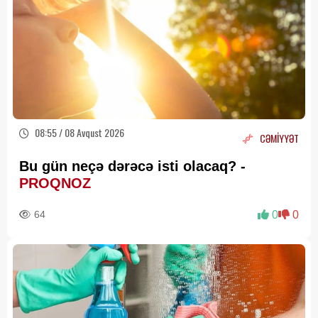
08:55 / 08 Avqust 2026
CƏMİYYƏT
Bu gün neçə dərəcə isti olacaq? -
PROQNOZ
64
0
0