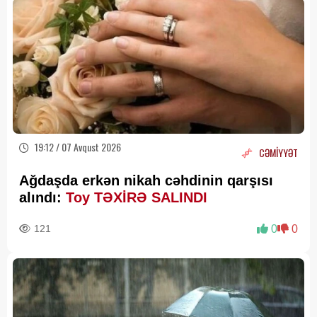
19:12 / 07 Avqust 2026
CƏMİYYƏT
Ağdaşda erkən nikah cəhdinin qarşısı
alındı:
Toy TƏXİRƏ SALINDI
121
0
0