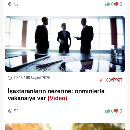
52
0
0
09:15 / 08 Avqust 2026
CƏMİYYƏT
İşaxtaranların nəzərinə: onminlərlə
vakansiya var
(Video)
52
0
0