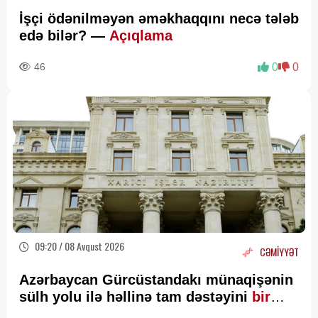
İşçi ödənilməyən əməkhaqqını necə tələb
edə bilər? —
Açıqlama
46
0
0
09:20 / 08 Avqust 2026
CƏMİYYƏT
Azərbaycan Gürcüstandakı münaqişənin
sülh yolu ilə həllinə tam dəstəyini
bir
daha təsdiqləyib