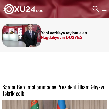
Yeni vəzifəyə təyinat alan
Nağdəliyevin DOSYESİ
Sərdar Berdiməhəmmədov Prezident İlham Əliyevi
təbrik edib