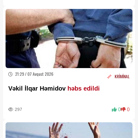
21:29 / 07 Avqust 2026
KRİMİNAL
Vəkil İlqar Həmidov
həbs edildi
297
0
0