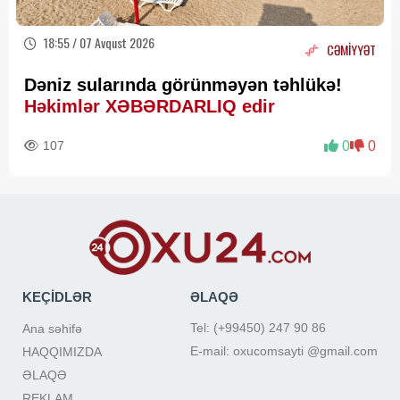
18:55 / 07 Avqust 2026
CƏMİYYƏT
Dəniz sularında görünməyən təhlükə!
Həkimlər XƏBƏRDARLIQ edir
107
0
0
KEÇİDLƏR
ƏLAQƏ
Tel: (+99450) 247 90 86
Ana səhifə
E-mail: oxucomsayti @gmail.com
HAQQIMIZDA
ƏLAQƏ
REKLAM