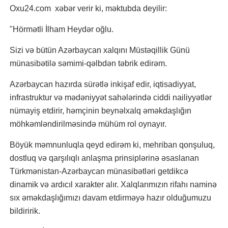
Oxu24.com xəbər verir ki, məktubda deyilir:
"Hörmətli İlham Heydər oğlu.
Sizi və bütün Azərbaycan xalqını Müstəqillik Günü
münasibətilə səmimi-qəlbdən təbrik edirəm.
Azərbaycan hazırda sürətlə inkişaf edir, iqtisadiyyat,
infrastruktur və mədəniyyət sahələrində ciddi nailiyyətlər
nümayiş etdirir, həmçinin beynəlxalq əməkdaşlığın
möhkəmləndirilməsində mühüm rol oynayır.
Böyük məmnunluqla qeyd edirəm ki, mehriban qonşuluq,
dostluq və qarşılıqlı anlaşma prinsiplərinə əsaslanan
Türkmənistan-Azərbaycan münasibətləri getdikcə
dinamik və ardıcıl xarakter alır. Xalqlarımızın rifahı naminə
sıx əməkdaşlığımızı davam etdirməyə hazır olduğumuzu
bildiririk.