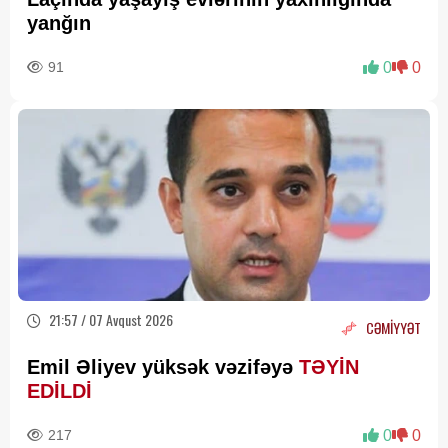
yanğın
91
0
0
21:57 / 07 Avqust 2026
CƏMİYYƏT
Emil Əliyev yüksək vəzifəyə
TƏYİN
EDİLDİ
217
0
0