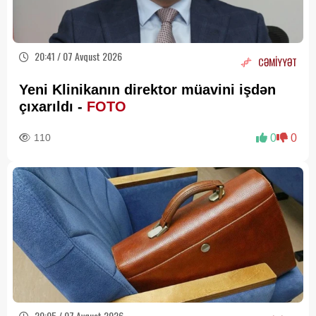
20:41 / 07 Avqust 2026
CƏMİYYƏT
Yeni Klinikanın direktor müavini işdən
çıxarıldı -
FOTO
110
0
0
20:05 / 07 Avqust 2026