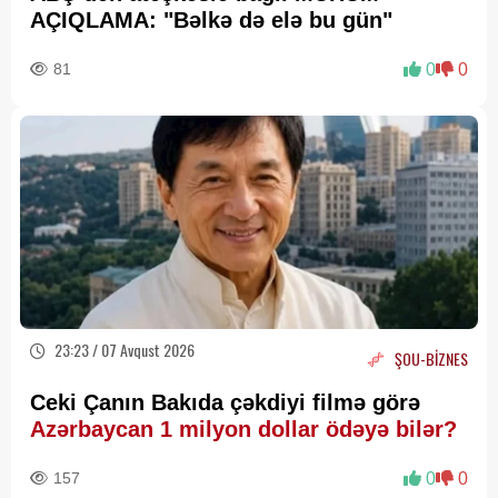
AÇIQLAMA: "Bəlkə də elə bu gün"
81
0
0
23:23 / 07 Avqust 2026
ŞOU-BİZNES
Ceki Çanın Bakıda çəkdiyi filmə görə
Azərbaycan 1 milyon dollar ödəyə bilər?
157
0
0