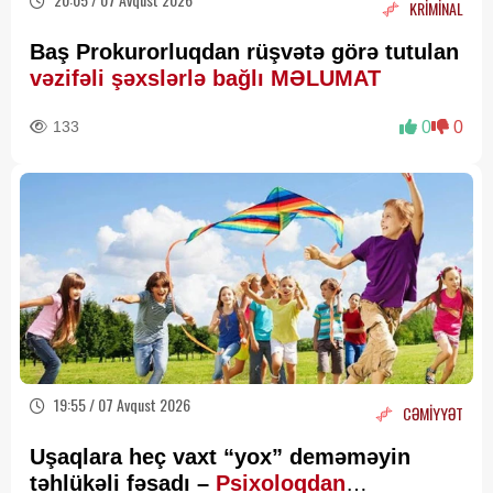
KRİMİNAL
Baş Prokurorluqdan rüşvətə görə tutulan
vəzifəli şəxslərlə bağlı MƏLUMAT
133
0
0
19:55 / 07 Avqust 2026
CƏMİYYƏT
Uşaqlara heç vaxt “yox” deməməyin
təhlükəli fəsadı –
Psixoloqdan