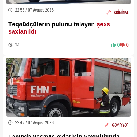
22:53 / 07 Avqust 2026
KRİMİNAL
Təqaüdçülərin pulunu talayan
şəxs
saxlanıldı
94
0
0
22:42 / 07 Avqust 2026
CƏMİYYƏT
Laçında yaşayış evlərinin yaxınlığında