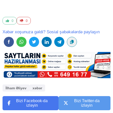
0
0
Xəbər xoşunuza gəldi? Sosial şəbəkələrdə paylaşın
İlham Əliyev
xəbər
Bizi Facebook-da
Bizi Twitter-da
izləyin
izləyin