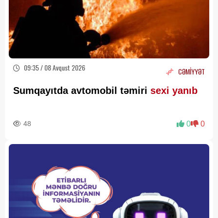
09:35 / 08 Avqust 2026
CƏMİYYƏT
Sumqayıtda avtomobil təmiri
sexi yanıb
48
0
0