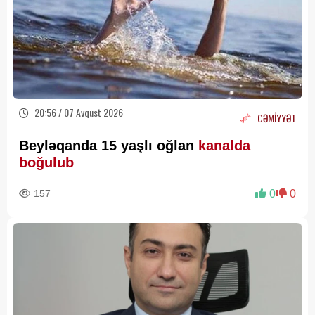
20:56 / 07 Avqust 2026
CƏMİYYƏT
Beyləqanda 15 yaşlı oğlan
kanalda
boğulub
157
0
0