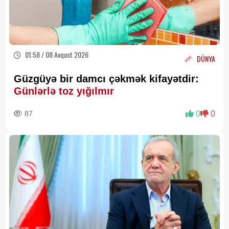
01:58 / 08 Avqust 2026
DÜNYA
Güzgüyə bir damcı çəkmək kifayətdir:
Günlərlə toz yığılmır
87
0
0