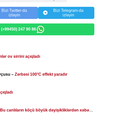
Bizi Twitter-da
Bizi Telegram-da
izləyin
izləyin
: (+99450) 247 90 86
lər ov sirrini açıqladı
ovçusu –
Zərbəsi 100°C effekt yaradır
çıqladı
:
Bu canlıların köçü böyük dəyişikliklərdən xəbər