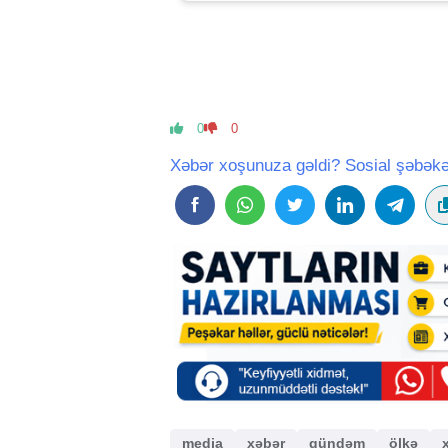
0
0
Xəbər xoşunuza gəldi? Sosial şəbəkə
media
xəbər
gündəm
ölkə