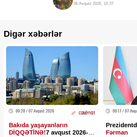
verir
06 Avqust 2026, 10:37
Digər xəbərlər
00:28 / 07 Avqust 2026
00:17 / 07 Avq
CƏMİYYƏT
Bakıda yaşayanların
Prezidentd
DİQQƏTİNƏ!
7 avqust 2026-cı
Fərman