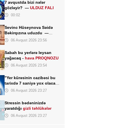
7 avqustda bizi nələr
gözləyir? —
ULDUZ FALI
00:02
Sevinc Hüseynova Səidə
Bəkirqızına uduzdu —
Məhkəmə rədd etdi
06 Avqust 2026 23:56
Sabah bu yerlərə leysan
yağacaq -
hava PROQNOZU
06 Avqust 2026 23:54
"Yer kürəsinin cazibəsi bu
tarixdə 7 saniyə yox olacaq"
- İddia
06 Avqust 2026 23:27
Stressin bədəninizdə
yaratdığı
gizli təhlükələr
06 Avqust 2026 23:27