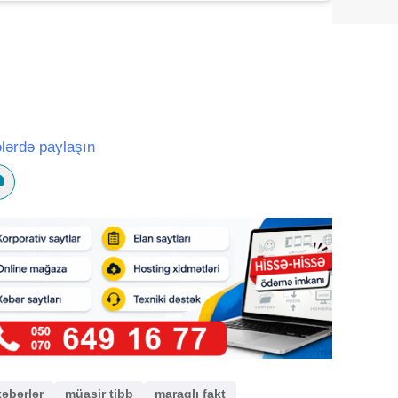
lərdə paylaşın
xəbərlər
müasir tibb
maraqlı fakt