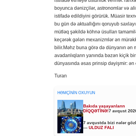
istifadə etməyə üstünlük verirlər.Tarix
boyunca dənizçilər, astronomlar və ali
istifadə edildiyini görürük. Müasir texn
bu gün də aktuallığını qoruyub saxlayır
mütləq şəkildə köhnə üsulları tamamil
keçərək gələn mexanizmlər ən mürəkkə
bilir.Məhz buna görə də dünyanın ən m
avadanlıqların yanında bəzən kiçik b
dünyasında əsas prinsip dəyişmir: ən e
Turan
HƏMÇININ OXUYUN
Bakıda yaşayanların
DİQQƏTİNƏ!
7 avqust 2026
saat 00:00-dan etibarən...
7 avqustda bizi nələr göz
—
ULDUZ FALI