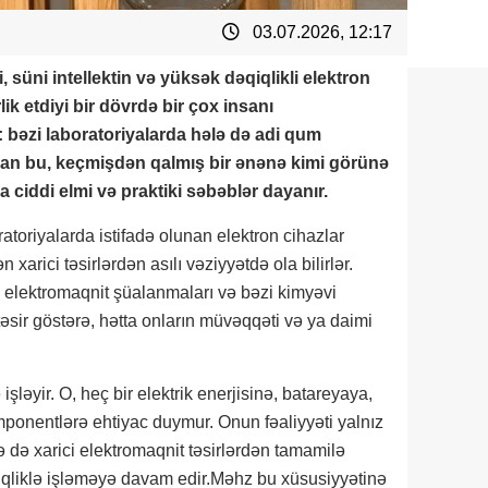
03.07.2026, 12:17
, süni intellektin və yüksək dəqiqlikli elektron
ik etdiyi bir dövrdə bir çox insanı
: bəzi laboratoriyalarda hələ də adi qum
ışdan bu, keçmişdən qalmış bir ənənə kimi görünə
a ciddi elmi və praktiki səbəblər dayanır.
ratoriyalarda istifadə olunan elektron cihazlar
xarici təsirlərdən asılı vəziyyətdə ola bilirlər.
, elektromaqnit şüalanmaları və bəzi kimyəvi
təsir göstərə, hətta onların müvəqqəti və ya daimi
işləyir. O, heç bir elektrik enerjisinə, batareyaya,
ponentlərə ehtiyac duymur. Onun fəaliyyəti yalnız
 də xarici elektromaqnit təsirlərdən tamamilə
qiqliklə işləməyə davam edir.Məhz bu xüsusiyyətinə