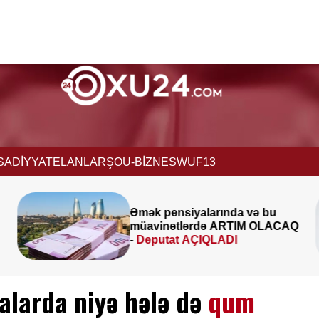
İSADİYYAT
ELANLAR
ŞOU-BİZNES
WUF13
 və bu
İcra başçısı üç qurumu
IM OLACAQ
birləşdirdi, yeni rəis təyin 
FOTO
alarda niyə hələ də
qum