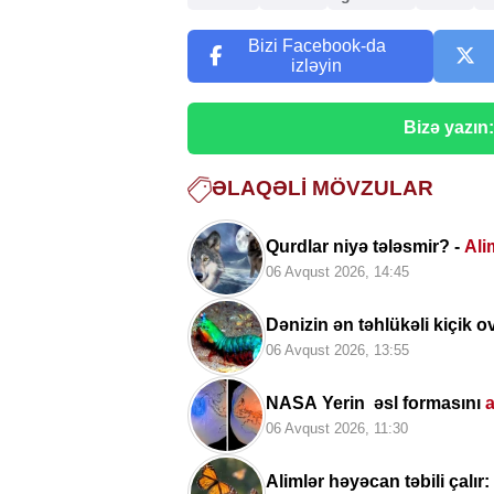
Bizi Facebook-da
izləyin
Bizə yazın
ƏLAQƏLI MÖVZULAR
Qurdlar niyə tələsmir? -
Alim
06 Avqust 2026, 14:45
Dənizin ən təhlükəli kiçik 
06 Avqust 2026, 13:55
NASA Yerin əsl formasını
a
06 Avqust 2026, 11:30
Alimlər həyəcan təbili çalır