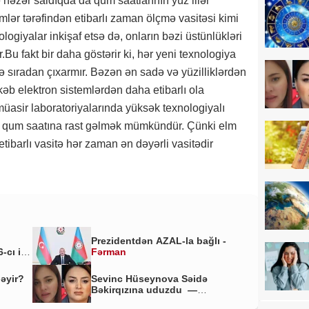
ə nəzər saldıqda da qum saatlarının yüz illər
mlər tərəfindən etibarlı zaman ölçmə vasitəsi kimi
ologiyalar inkişaf etsə də, onların bəzi üstünlükləri
.Bu fakt bir daha göstərir ki, hər yeni texnologiya
ə sıradan çıxarmır. Bəzən ən sadə və yüzilliklərdən
b elektron sistemlərdən daha etibarlı ola
üasir laboratoriyalarında yüksək texnologiyalı
ir qum saatına rast gəlmək mümkündür. Çünki elm
tibarlı vasitə hər zaman ən dəyərli vasitədir
Prezidentdən AZAL-la bağlı -
-cı il
Fərman
ləyir?
Sevinc Hüseynova Səidə
Bəkirqızına uduzdu —
Məhkəmə rədd etdi