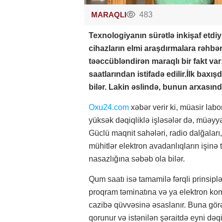
MARAQLI
483
Texnologiyanın sürətlə inkişaf etdiyi
cihazların elmi araşdırmalara rəhbərl
təəccübləndirən maraqlı bir fakt var
saatlarından istifadə edilir.İlk bax
bilər. Lakin əslində, bunun arxasınd
Oxu24.com
xəbər verir ki, müasir labo
yüksək dəqiqliklə işləsələr də, müəyyən 
Güclü maqnit sahələri, radio dalğaları
mühitlər elektron avadanlıqların işinə 
nasazlığına səbəb ola bilər.
Qum saatı isə tamamilə fərqli prinsiplə 
proqram təminatına və ya elektron kom
cazibə qüvvəsinə əsaslanır. Buna görə
qorunur və istənilən şəraitdə eyni də