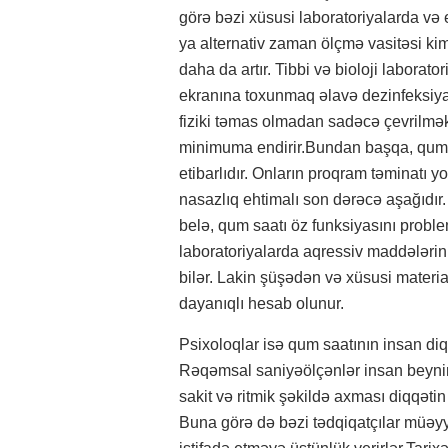
görə bəzi xüsusi laboratoriyalarda və 
ya alternativ zaman ölçmə vasitəsi kimi
daha da artır. Tibbi və bioloji labora
ekranına toxunmaq əlavə dezinfeksiya p
fiziki təmas olmadan sadəcə çevrilməkl
minimuma endirir.Bundan başqa, qum s
etibarlıdır. Onların proqram təminatı y
nasazlıq ehtimalı son dərəcə aşağıdır. 
belə, qum saatı öz funksiyasını problem
laboratoriyalarda aqressiv maddələrin
bilər. Lakin şüşədən və xüsusi materi
dayanıqlı hesab olunur.
Psixoloqlar isə qum saatının insan diqq
Rəqəmsal saniyəölçənlər insan beynin
sakit və ritmik şəkildə axması diqqət
Buna görə də bəzi tədqiqatçılar müə