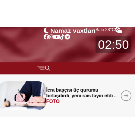
Namaz vaxtları
Bakı
28
°C
02:50
QARABAĞ
Qaydalar TƏSDİQLƏNDİ:
1
MÜSAHİBƏ
etdi -
sentyabr 2026-cı il tarixindən
MARAQLI
qüvvəyə minəcək
CƏMİYYƏT
REDAKTORUN SEÇİMİ
ÖZƏL BÖLÜM