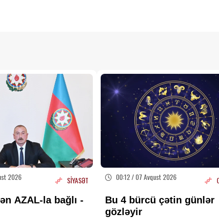
ust 2026
00:12 / 07 Avqust 2026
SİYASƏT
ən AZAL-la bağlı -
Bu 4 bürcü çətin günlər
gözləyir