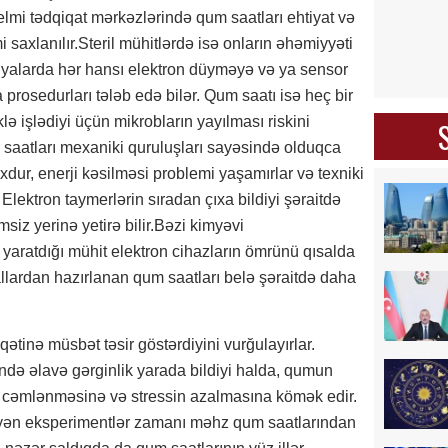
elmi tədqiqat mərkəzlərində qum saatları ehtiyat və
 saxlanılır.Steril mühitlərdə isə onların əhəmiyyəti
toriyalarda hər hansı elektron düyməyə və ya sensor
rosedurları tələb edə bilər. Qum saatı isə heç bir
ə işlədiyi üçün mikrobların yayılması riskini
aatları mexaniki quruluşları sayəsində olduqca
oxdur, enerji kəsilməsi problemi yaşamırlar və texniki
Elektron taymerlərin sıradan çıxa bildiyi şəraitdə
siz yerinə yetirə bilir.Bəzi kimyəvi
 yaratdığı mühit elektron cihazların ömrünü qısalda
allardan hazırlanan qum saatları belə şəraitdə daha
ətinə müsbət təsir göstərdiyini vurğulayırlar.
də əlavə gərginlik yarada bildiyi halda, qumun
in cəmlənməsinə və stressin azalmasına kömək edir.
yyən eksperimentlər zamanı məhz qum saatlarından