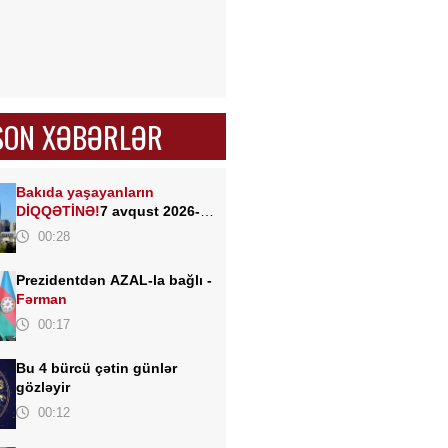
SON XƏBƏRLƏR
Bakıda yaşayanların
DİQQƏTİNƏ!
7 avqust 2026-cı
il saat 00:00-dan etibarən...
00:28
Prezidentdən AZAL-la bağlı -
Fərman
00:17
Bu 4 bürcü çətin günlər
gözləyir
00:12