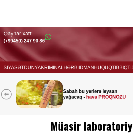
Qaynar xətt:
(+99450) 247 90 86
SİYASƏT
DÜNYA
KRİMİNAL
HƏRBİ
İDMAN
HÜQUQ
TİBB
İQT
Əmək pensiyalarında
 leysan
müavinətlərdə ART
PROQNOZU
-
Deputat AÇIQLADI
Müasir laboratoriy