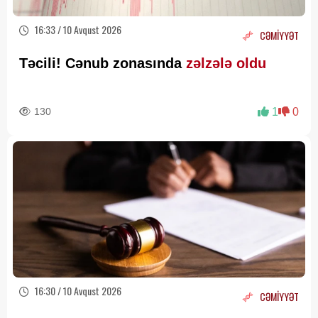
16:33 / 10 Avqust 2026
CƏMİYYƏT
Təcili! Cənub zonasında
zəlzələ oldu
130
1
0
16:30 / 10 Avqust 2026
CƏMİYYƏT