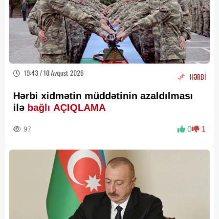
19:43 / 10 Avqust 2026
HƏRBİ
Hərbi xidmətin müddətinin azaldılması
ilə
bağlı AÇIQLAMA
97
0
1