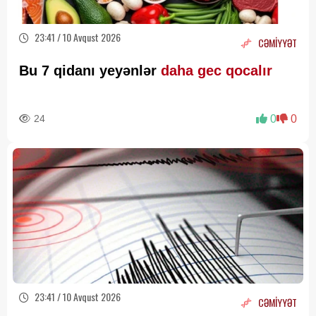
23:41 / 10 Avqust 2026
CƏMİYYƏT
Bu 7 qidanı yeyənlər
daha gec qocalır
24
0
0
23:41 / 10 Avqust 2026
CƏMİYYƏT