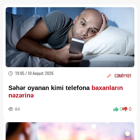
19:05 / 10 Avqust 2026
CƏMİYYƏT
Səhər oyanan kimi telefona
baxanların
nəzərinə
84
0
0