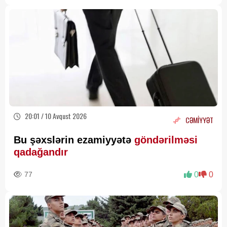
20:01 / 10 Avqust 2026
CƏMİYYƏT
Bu şəxslərin ezamiyyətə
göndərilməsi
qadağandır
77
0
0