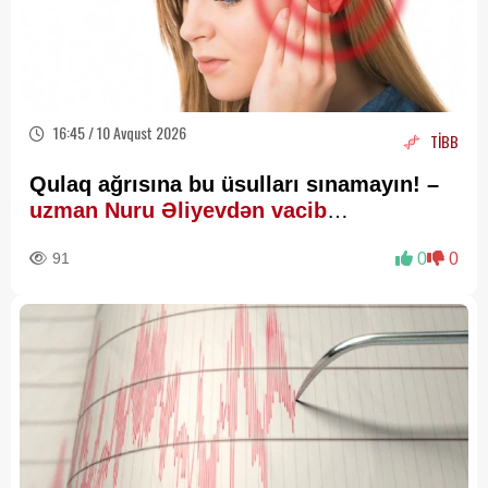
16:45 / 10 Avqust 2026
TİBB
Qulaq ağrısına bu üsulları sınamayın! –
uzman Nuru Əliyevdən vacib
xəbərdarlıq
91
0
0