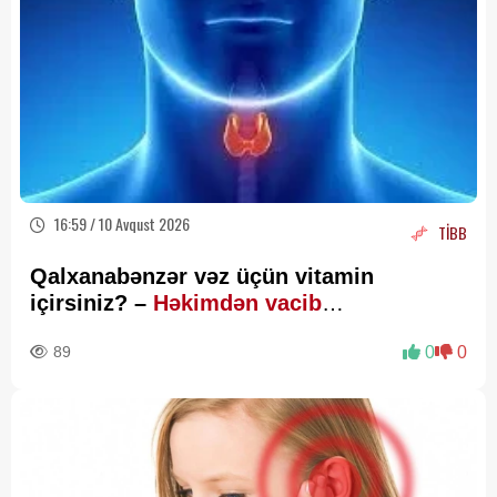
16:59 / 10 Avqust 2026
TİBB
Qalxanabənzər vəz üçün vitamin
içirsiniz? –
Həkimdən vacib
XƏBƏRDARLIQ
89
0
0