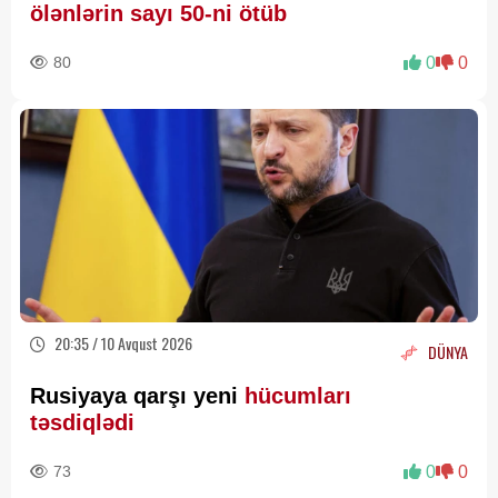
ölənlərin sayı 50-ni ötüb
80
0
0
20:35 / 10 Avqust 2026
DÜNYA
Rusiyaya qarşı yeni
hücumları
təsdiqlədi
73
0
0