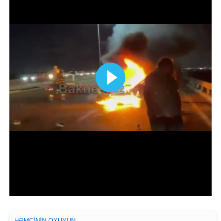
HƏMÇININ OXUYUN