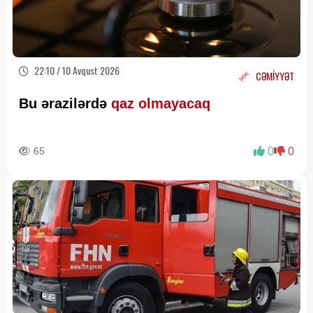
22:10 / 10 Avqust 2026
CƏMİYYƏT
Bu ərazilərdə
qaz olmayacaq
65
0
0