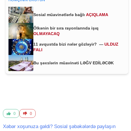
Sosial müavinətlərlə bağlı
AÇIQLAMA
Ölkənin bir sıra rayonlarında işıq
OLMAYACAQ
11 avqustda bizi nələr gözləyir? —
ULDUZ
FALI
Bu şəxslərin müavinəti LƏĞV EDİLƏCƏK
0
0
Xəbər xoşunuza gəldi? Sosial şəbəkələrdə paylaşın