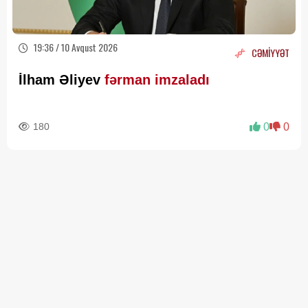
19:36 / 10 Avqust 2026
CƏMİYYƏT
İlham Əliyev
fərman imzaladı
180
0
0