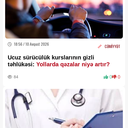
18:56 / 10 Avqust 2026
CƏMİYYƏT
Ucuz sürücülük kurslarının gizli
təhlükəsi:
Yollarda qəzalar niyə artır?
84
0
0