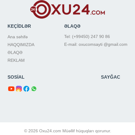
KEÇİDLƏR
ƏLAQƏ
Tel: (+99450) 247 90 86
Ana səhifə
E-mail: oxucomsayti @gmail.com
HAQQIMIZDA
ƏLAQƏ
REKLAM
SOSİAL
SAYĞAC
© 2026 Oxu24.com Müəllif hüquqları qorunur.