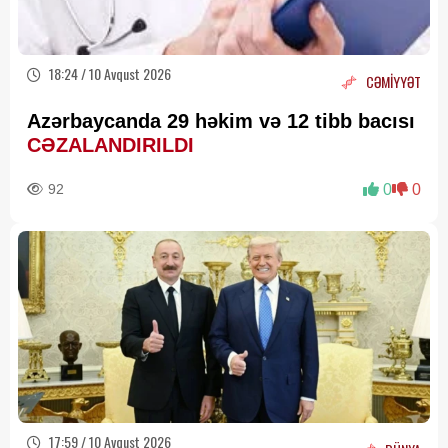
18:24 / 10 Avqust 2026
CƏMİYYƏT
Azərbaycanda 29 həkim və 12 tibb bacısı
CƏZALANDIRILDI
92
0
0
17:59 / 10 Avqust 2026