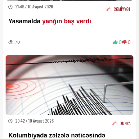
21:49 / 10 Avqust 2026
CƏMİYYƏT
Yasamalda
yanğın baş verdi
70
0
0
20:42 / 10 Avqust 2026
DÜNYA
Kolumbiyada zəlzələ nəticəsində