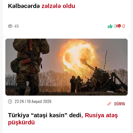
Kəlbəcərdə
zəlzələ oldu
45
0
0
23:24 / 10 Avqust 2026
DÜNYA
Türkiyə “atəşi kəsin” dedi
, Rusiya atəş
püşkürdü