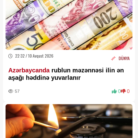
22:32 / 10 Avqust 2026
DÜNYA
Azərbaycanda
rublun məzənnəsi ilin ən
aşağı həddinə yuvarlanır
57
0
0