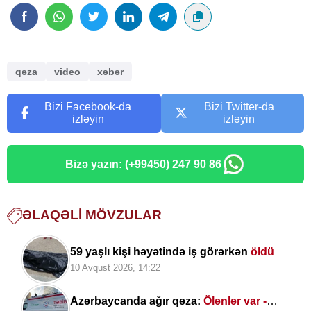
qəza
video
xəbər
Bizi Facebook-da
Bizi Twitter-da
izləyin
izləyin
Bizə yazın: (+99450) 247 90 86
ƏLAQƏLI MÖVZULAR
59 yaşlı kişi həyətində iş görərkən
öldü
10 Avqust 2026, 14:22
Azərbaycanda ağır qəza:
Ölənlər var -