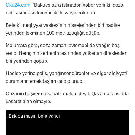
Oxu24.com
“Bakues.az”a istinadən xəbər verir ki, qəza
nəticəsində avtomobil iki hissəyə bölünüb.
Belə ki, nəqliyyat vasitəsinin hissələrindən biri hadisə
yerindən təxminən 100 metr uzaqlığa düşüb.
Məlumata görə, qəza zamanı avtomobildə yanğın baş
verib. Həmçinin zərbənin təsirindən yolkənarı dirəklərdən
biri yerindən qopub.
Hadisə yerinə polis, yanğınsöndürənlər və digər aidiyyəti
qurumların əməkdaşları cəlb olunub.
Qəzanın başvermə səbəbi məlum deyil. Qəza nəticəsində
xəsarət alan olmayıb.