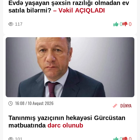
Evdə yaşayan şəxsin razılığı olmadan ev
satıla bilərmi?
– Vəkil AÇIQLADI
117
0
0
16:08 / 10 Avqust 2026
DÜNYA
Tanınmış yazıçının hekayəsi Gürcüstan
mətbuatında
dərc olunub
101
0
0