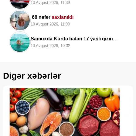
ADLAR
10 Avqust 2026, 11:39
68 nəfər
saxlanıldı
10 Avqust 2026, 11:00
Samuxda Kürdə batan 17 yaşlı qızın
meyiti
tapıldı
10 Avqust 2026, 10:32
Digər xəbərlər