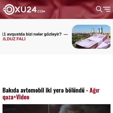
Bu şəxslərin müavinəti LƏĞV
EDİLƏCƏK
Bakıda avtomobil iki yerə bölündü -
Ağır
qəza+Video