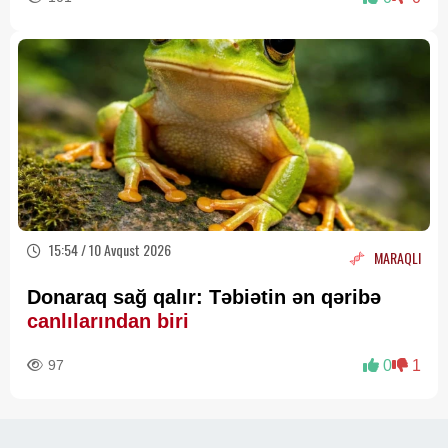
15:54 / 10 Avqust 2026
MARAQLI
Donaraq sağ qalır: Təbiətin ən qəribə
canlılarından biri
97
0
1