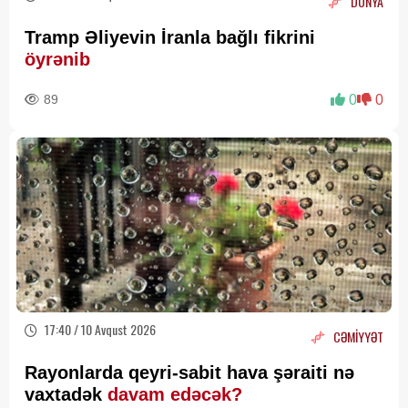
DÜNYA
Tramp Əliyevin İranla bağlı fikrini
öyrənib
89
0
0
17:40 / 10 Avqust 2026
CƏMİYYƏT
Rayonlarda qeyri-sabit hava şəraiti nə
vaxtadək
davam edəcək?