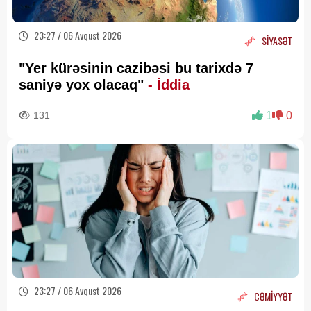
23:27 / 06 Avqust 2026
SİYASƏT
"Yer kürəsinin cazibəsi bu tarixdə 7
saniyə yox olacaq"
- İddia
131
1
0
23:27 / 06 Avqust 2026
CƏMİYYƏT