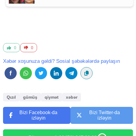
0
0
Xəbər xoşunuza gəldi? Sosial şəbəkələrdə paylaşın
Qızıl
gümüş
qiymət
xəbər
Bizi Facebook-da
Bizi Twitter-da
izləyin
izləyin