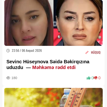
23:56 / 06 Avqust 2026
HÜQUQ
Sevinc Hüseynova Səidə Bəkirqızına
uduzdu —
Məhkəmə rədd etdi
180
0
0