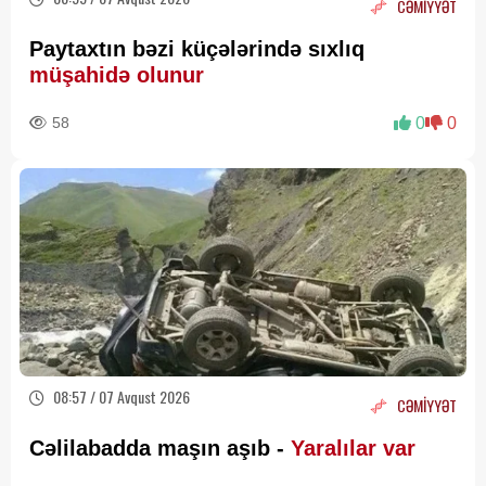
CƏMİYYƏT
Paytaxtın bəzi küçələrində sıxlıq
müşahidə olunur
58
0
0
08:57 / 07 Avqust 2026
CƏMİYYƏT
Cəlilabadda maşın aşıb -
Yaralılar var