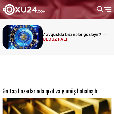
7 avqustda bizi nələr gözləyir? —
ULDUZ FALI
Əmtəə bazarlarında qızıl və gümüş bahalaşıb