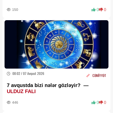
150
0
0
00:02 / 07 Avqust 2026
CƏMİYYƏT
7 avqustda bizi nələr gözləyir? —
ULDUZ FALI
446
0
0