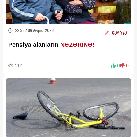
22:32 / 06 Avqust 2026
CƏMİYYƏT
Pensiya alanların
NƏZƏRİNƏ!
112
0
0