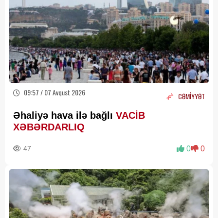
09:57 / 07 Avqust 2026
CƏMİYYƏT
Əhaliyə hava ilə bağlı
VACİB
XƏBƏRDARLIQ
47
0
0