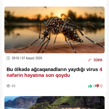
09:10 / 07 Avqust 2026
DÜNYA
Bu ölkədə ağcaqanadların yaydığı virus
4
nəfərin həyatına son qoydu
65
0
0