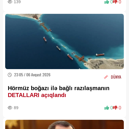
139
0
0
23:05 / 06 Avqust 2026
DÜNYA
Hörmüz boğazı ilə bağlı razılaşmanın
DETALLARI açıqlandı
89
0
0