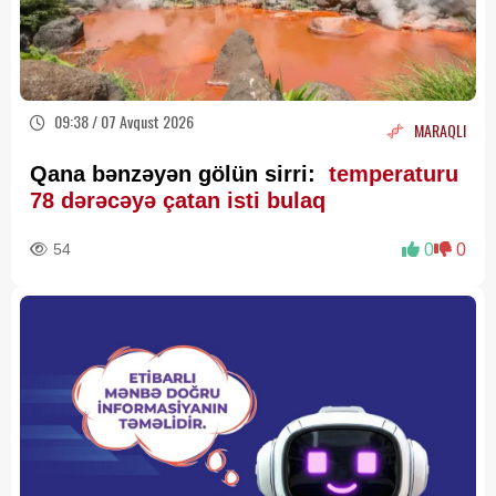
09:38 / 07 Avqust 2026
MARAQLI
Qana bənzəyən gölün sirri:
temperaturu
78 dərəcəyə çatan isti bulaq
54
0
0