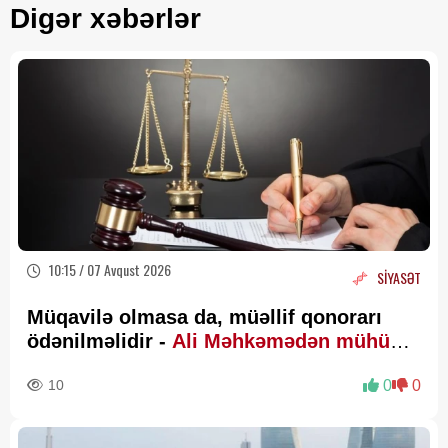
Digər xəbərlər
10:15 / 07 Avqust 2026
SİYASƏT
Müqavilə olmasa da, müəllif qonorarı
ödənilməlidir -
Ali Məhkəmədən mühüm
qərar
10
0
0