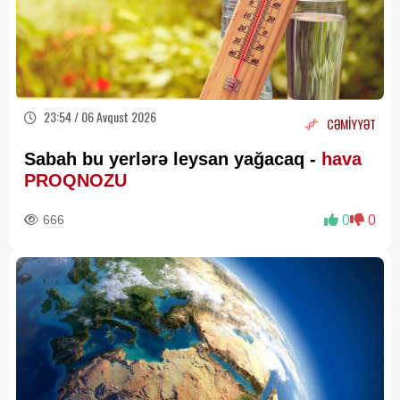
23:54 / 06 Avqust 2026
CƏMİYYƏT
Sabah bu yerlərə leysan yağacaq -
hava
PROQNOZU
666
0
0