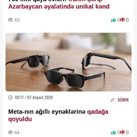
Azərbaycan əyalətində unikal kənd
63
0
0
09:17 / 07 Avqust 2026
DÜNYA
Meta-nın ağıllı eynəklərinə
qadağa
qoyuldu
64
0
0