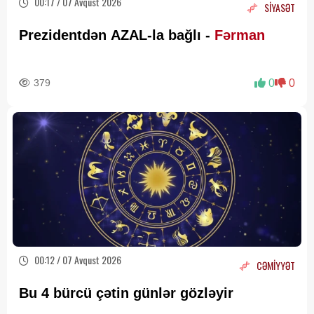
00:17 / 07 Avqust 2026
SİYASƏT
Prezidentdən AZAL-la bağlı -
Fərman
379
0
0
00:12 / 07 Avqust 2026
CƏMİYYƏT
Bu 4 bürcü çətin günlər gözləyir