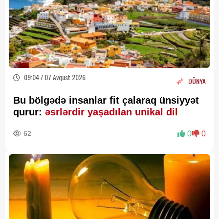
09:04 / 07 Avqust 2026
DÜNYA
Bu bölgədə insanlar fit çalaraq ünsiyyət
qurur:
əsrlərdir yaşadılan unikal dil
62
0
0