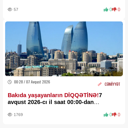
57
0
0
00:28 / 07 Avqust 2026
CƏMİYYƏT
Bakıda yaşayanların DİQQƏTİNƏ!
7
avqust 2026-cı il saat 00:00-dan
etibarən...
1769
0
0