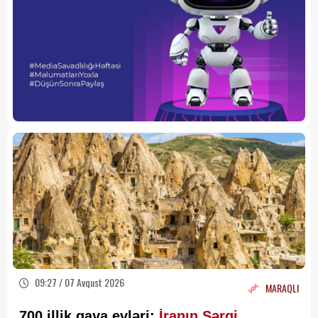
09:27 / 07 Avqust 2026
MARAQLI
700 illik qaya evləri:
İranın Şərqi