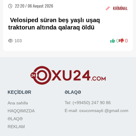
22:20 / 06 Avqust 2026
KRİMİNAL
Velosiped sürən beş yaşlı uşaq
traktorun altında qalaraq öldü
103
0
0
KEÇİDLƏR
ƏLAQƏ
Tel: (+99450) 247 90 86
Ana səhifə
E-mail: oxucomsayti @gmail.com
HAQQIMIZDA
ƏLAQƏ
REKLAM