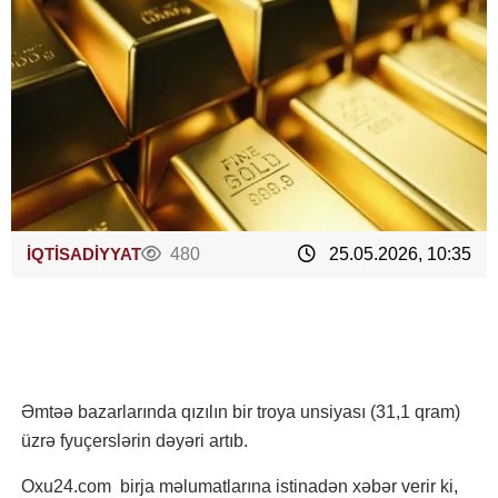
İQTİSADİYYAT
480
25.05.2026, 10:35
Əmtəə bazarlarında qızılın bir troya unsiyası (31,1 qram)
üzrə fyuçerslərin dəyəri artıb.
Oxu24.com birja məlumatlarına istinadən xəbər verir ki,