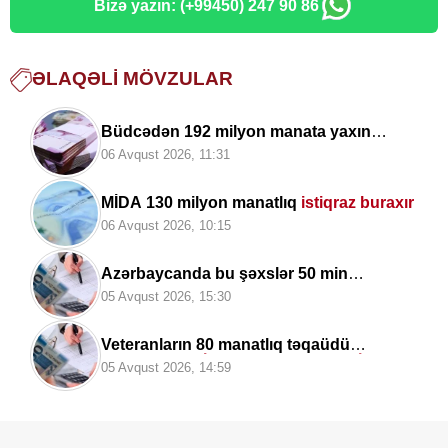
Bizə yazın: (+99450) 247 90 86
ƏLAQƏLI MÖVZULAR
Büdcədən 192 milyon manata yaxın
vəsait
geri qaytarılıb
06 Avqust 2026, 11:31
MİDA 130 milyon manatlıq
istiqraz buraxır
06 Avqust 2026, 10:15
Azərbaycanda bu şəxslər 50 min
manatadək
cərimələnəcək
05 Avqust 2026, 15:30
Veteranların 80 manatlıq təqaüdü
artırılacaq? –
İqtisadçıdan ZƏRURİ
05 Avqust 2026, 14:59
AÇIQLAMA