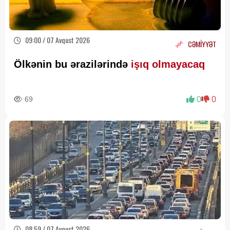
09:00 / 07 Avqust 2026
CƏMİYYƏT
Ölkənin bu ərazilərində
işıq olmayacaq
69
0
0
08:59 / 07 Avqust 2026