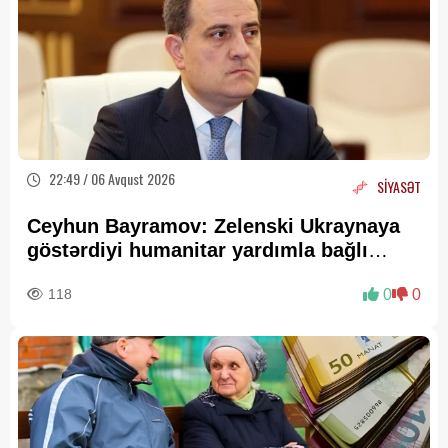
22:49 / 06 Avqust 2026
SİYASƏT
Ceyhun Bayramov: Zelenski Ukraynaya
göstərdiyi humanitar yardımla bağlı
Prezident İlham Əliyevə təşəkkür edib
118
0
0