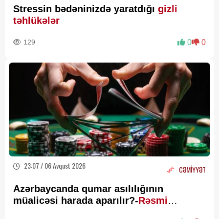
Stressin bədəninizdə yaratdığı
gizli
təhlükələr
129
0
0
23:07 / 06 Avqust 2026
CƏMİYYƏT
Azərbaycanda qumar asılılığının
müalicəsi harada aparılır?-
Rəsmi
Açıqlama