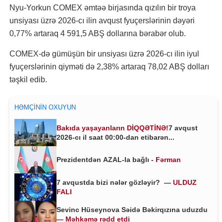
Nyu-Yorkun COMEX əmtəə birjasında qızılın bir troya
unsiyası üzrə 2026-cı ilin avqust fyuçerslərinin dəyəri
0,77% artaraq 4 591,5 ABŞ dollarına bərabər olub.
COMEX-də gümüşün bir unsiyası üzrə 2026-cı ilin iyul
fyuçerslərinin qiyməti də 2,38% artaraq 78,02 ABŞ dolları
təşkil edib.
HƏMÇININ OXUYUN
Bakıda yaşayanların DİQQƏTİNƏ!
7 avqust
2026-cı il saat 00:00-dan etibarən...
Prezidentdən AZAL-la bağlı -
Fərman
7 avqustda bizi nələr gözləyir? —
ULDUZ
FALI
Sevinc Hüseynova Səidə Bəkirqızına uduzdu
—
Məhkəmə rədd etdi