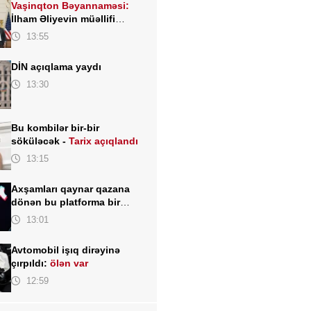
Vaşinqton Bəyannaməsi:
İlham Əliyevin müəllifi
olduğu sülh gündəliyinin
13:55
beynəlxalq miqyasda təsdiqi
DİN açıqlama yaydı
13:30
Bu kombilər bir-bir
söküləcək -
Tarix açıqlandı
13:15
Axşamları qaynar qazana
dönən bu platforma bir
zümrə qadınlarla dolu olur...
13:01
Avtomobil işıq dirəyinə
çırpıldı:
ölən var
12:59