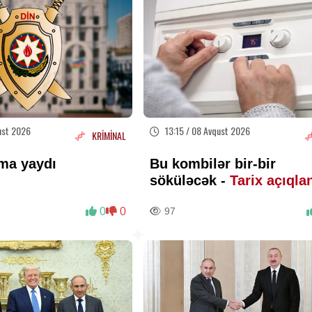
ust 2026
13:15 / 08 Avqust 2026
KRİMİNAL
ma yaydı
Bu kombilər bir-bir
söküləcək -
Tarix açıqla
0
0
97