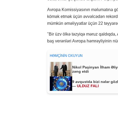
Avropa Komissiyasının məlumatına gör
kömək etmək üçün əvvəlcədən rekord 
mümkün əməliyyatlar üçün 22 təyyarə v
"Bir üzv ölkə təzyiqə məruz qaldıqda, 
baş verənləri Avropa həmrəyliyinin nü
HƏMÇININ OXUYUN
Nikol Paşinyan İlham Əli
zəng etdi
9 avqustda bizi nələr göz
—
ULDUZ FALI