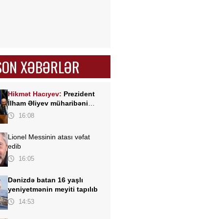
SON XƏBƏRLƏR
Hikmət Hacıyev:
Prezident
İlham Əliyev müharibəni
qazandı, eyni zamanda sülhü
16:08
də qazandı - VİDEO
Lionel Messinin atası vəfat
edib
16:05
Dənizdə batan 16 yaşlı
yeniyetmənin meyiti tapılıb
14:53