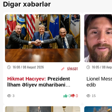
Digər xəbərlər
16:08 / 08 Avqust 2026
16:05 / 08 Avq
SİYASƏT
Hikmət Hacıyev:
Prezident
Lionel Mess
İlham Əliyev müharibəni
edib
qazandı, eyni zamanda sülhü
3
0
0
15
də qazandı - VİDEO