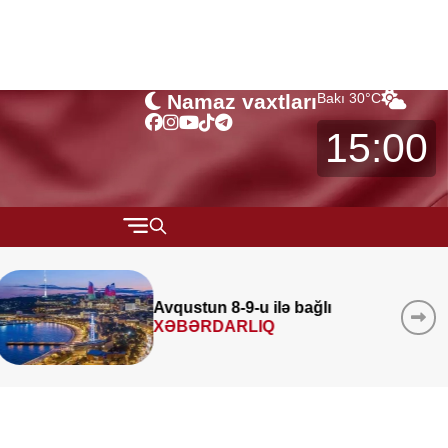
Namaz vaxtları
Bakı
30
°C
15:00
QARABAĞ
MÜSAHİBƏ
Azad edilmiş ərazilərində 340
layihə
icra edilib
MARAQLI
CƏMİYYƏT
REDAKTORUN SEÇİMİ
ÖZƏL BÖLÜM