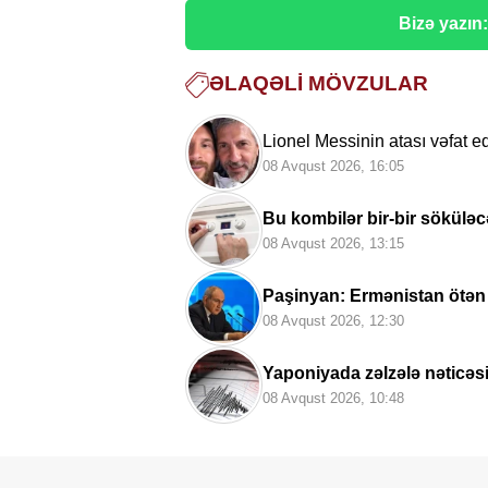
Bizə yazın
ƏLAQƏLI MÖVZULAR
Lionel Messinin atası vəfat e
08 Avqust 2026, 16:05
Bu kombilər bir-bir söküləc
08 Avqust 2026, 13:15
Paşinyan: Ermənistan ötən
08 Avqust 2026, 12:30
Yaponiyada zəlzələ nəticəs
08 Avqust 2026, 10:48