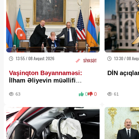
13:55 / 08 Avqust 2026
13:30 / 08 Avq
SİYASƏT
Vaşinqton Bəyannaməsi:
DİN açıqla
İlham Əliyevin müəllifi
olduğu sülh gündəliyinin
63
0
0
61
beynəlxalq miqyasda təsdiqi