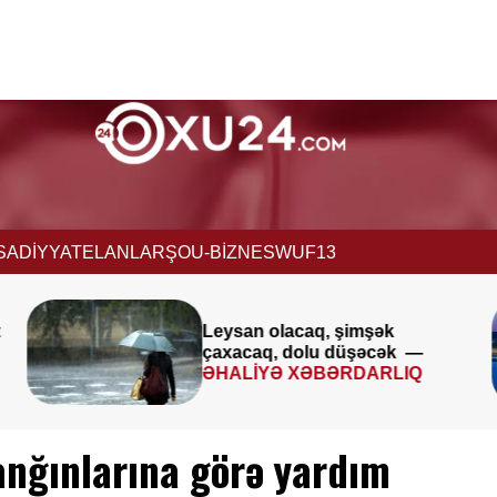
İSADİYYAT
ELANLAR
ŞOU-BİZNES
WUF13
Avqustun 8-9-u ilə bağlı
k —
XƏBƏRDARLIQ
IQ
anğınlarına görə yardım