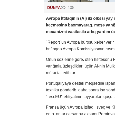
DÜNYA
408
Avropa İttifaqının (Aİ) iki ölkəsi
keçməsinə baxmayaraq, meşə yanğın
mexanizmi vasitəsilə artıq yardım ü
"Report"un Avropa bürosu xəbər verir 
brifinqdə Avropa Komissiyasının rəsm
Onun sözlərinə görə, ötən həftəsonu 
yanğınla üzləşdikləri üçün Aİ-nin Mül
müraciət ediblər.
Portuqaliyaya dəstək məqsədilə İspan
texnika göndərib, daha sonra isə sönd
"rescEU" ehtiyatının təyyarələri qoşul
Fransa üçün Avropa İttifaqı İsveç və 
edib, onlar çərşənbə axşamı Perpinyan