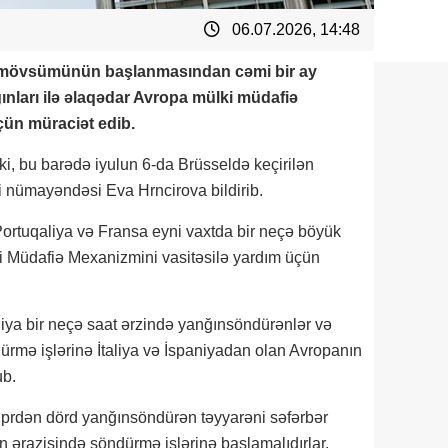
06.07.2026, 14:48
 yay mövsümünün başlanmasından cəmi bir ay
ları ilə əlaqədar Avropa mülki müdafiə
çün müraciət edib.
ki, bu barədə iyulun 6-da Brüsseldə keçirilən
i nümayəndəsi Eva Hrncirova bildirib.
Portuqaliya və Fransa eyni vaxtda bir neçə böyük
ki Müdafiə Mexanizmini vasitəsilə yardım üçün
iya bir neçə saat ərzində yanğınsöndürənlər və
ürmə işlərinə İtaliya və İspaniyadan olan Avropanın
ub.
Kiprdən dörd yanğınsöndürən təyyarəni səfərbər
 ərazisində söndürmə işlərinə başlamalıdırlar.