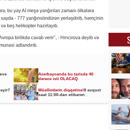
ə, bu yay Aİ meşə yanğınları zamanı ölkələrə
sayda - 777 yanğınsöndürən yerləşdirib, həmçinin
ə beş helikopter hazırlayıb.
Avropa birlikdə cavab verir", - Hrncirova deyib və
munəsi adlandırıb.
yevə
Azərbaycanda bu tarixdə 40
dərəcə isti OLACAQ
ləyir?
Müəllimlərin diqqətinə!
8 avqust
saat 11:00-dan etibarən
BAŞLADI