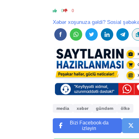
0
0
Xəbər xoşunuza gəldi? Sosial şəbəkə
media
xəbər
gündəm
ölkə
Bizi Facebook-da
izləyin