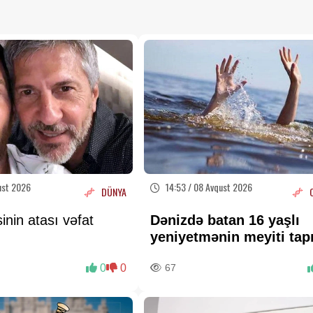
ust 2026
14:53 / 08 Avqust 2026
DÜNYA
inin atası vəfat
Dənizdə batan 16 yaşlı
yeniyetmənin meyiti tap
0
0
67