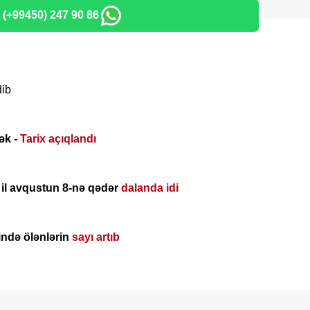
: (+99450) 247 90 86
dib
ək -
Tarix açıqlandı
 il avqustun 8-nə qədər
dalanda idi
ində ölənlərin
sayı artıb