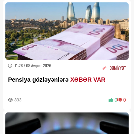
11:28 / 08 Avqust 2026
CƏMİYYƏT
Pensiya gözləyənlərə
XƏBƏR VAR
893
0
0