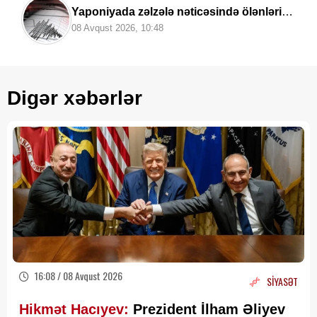
Yaponiyada zəlzələ nəticəsində ölənlərin
sayı artıb
08 Avqust 2026, 10:48
Digər xəbərlər
16:08 / 08 Avqust 2026
SİYASƏT
Hikmət Hacıyev:
Prezident İlham Əliyev