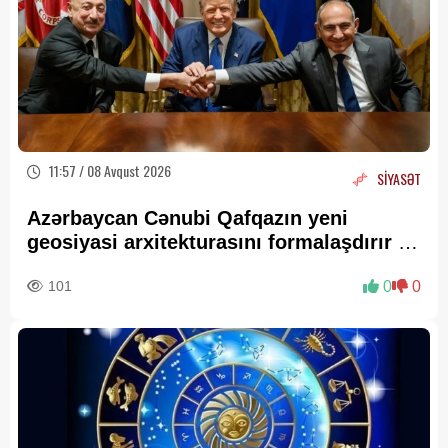
11:57 / 08 Avqust 2026
SİYASƏT
Azərbaycan Cənubi Qafqazın yeni
geosiyasi arxitekturasını formalaşdırır –
RƏY
101
0
0