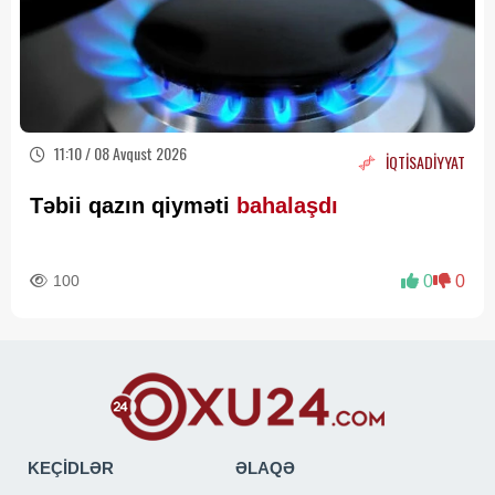
11:10 / 08 Avqust 2026
İQTİSADİYYAT
Təbii qazın qiyməti
bahalaşdı
100
0
0
KEÇİDLƏR
ƏLAQƏ