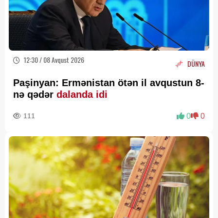
12:30 / 08 Avqust 2026
DÜNYA
Paşinyan: Ermənistan ötən il avqustun 8-
nə qədər
dalanda idi
111
0
0