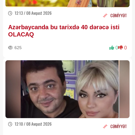
12:13 / 08 Avqust 2026
CƏMİYYƏT
Azərbaycanda bu tarixdə 40 dərəcə isti
OLACAQ
625
0
0
12:10 / 08 Avqust 2026
CƏMİYYƏT