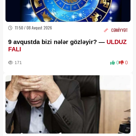
11:50 / 08 Avqust 2026
CƏMİYYƏT
9 avqustda bizi nələr gözləyir? —
ULDUZ
FALI
171
0
0