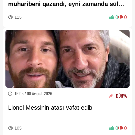
müharibəni qazandı, eyni zamanda sülhü
də qazandı - VİDEO
115
0
0
16:05 / 08 Avqust 2026
DÜNYA
Lionel Messinin atası vəfat edib
105
0
0