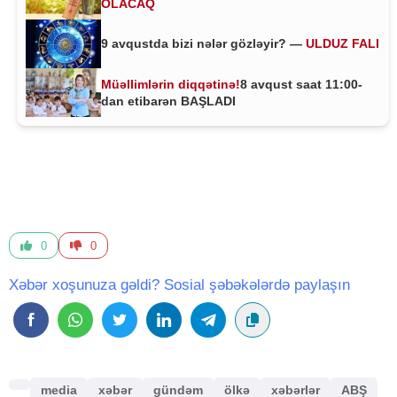
OLACAQ
9 avqustda bizi nələr gözləyir? —
ULDUZ FALI
Müəllimlərin diqqətinə!
8 avqust saat 11:00-
dan etibarən BAŞLADI
0
0
Xəbər xoşunuza gəldi? Sosial şəbəkələrdə paylaşın
media
xəbər
gündəm
ölkə
xəbərlər
ABŞ