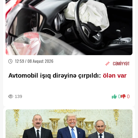
12:59 / 08 Avqust 2026
CƏMİYYƏT
Avtomobil işıq dirəyinə çırpıldı:
ölən var
139
0
0