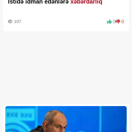
İstidə idman edənlərə
xəbərdarlıq
107
0
0