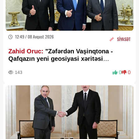
12:49 / 08 Avqust 2026
SİYASƏT
Zahid Oruc:
"Zəfərdən Vaşinqtona -
Qafqazın yeni geosiyasi xəritəsi
cızılır”..
143
0
0