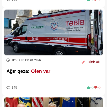
11:59 / 08 Avqust 2026
CƏMİYYƏT
Ağır qəza:
Ölən var
148
0
0