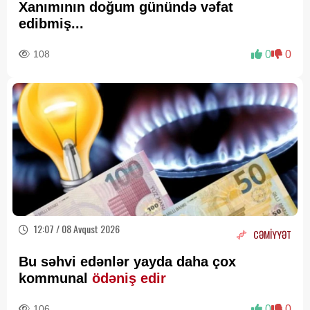
Xanımının doğum günündə vəfat
edibmiş...
108
0
0
12:07 / 08 Avqust 2026
CƏMİYYƏT
Bu səhvi edənlər yayda daha çox
kommunal
ödəniş edir
106
0
0