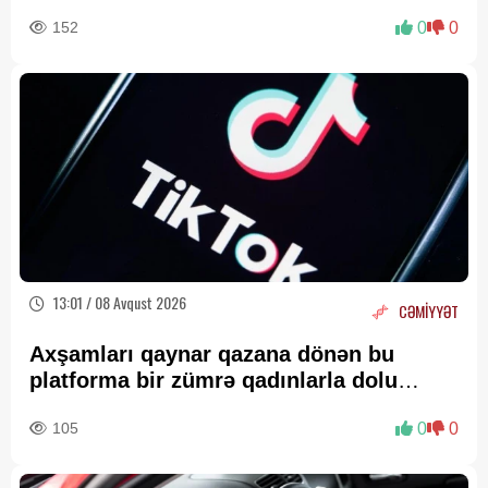
152
0
0
13:01 / 08 Avqust 2026
CƏMİYYƏT
Axşamları qaynar qazana dönən bu
platforma bir zümrə qadınlarla dolu
olur...
105
0
0