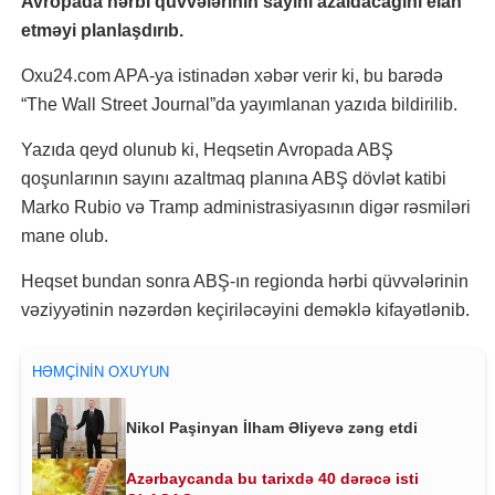
Avropada hərbi qüvvələrinin sayını azaldacağını elan
etməyi planlaşdırıb.
Oxu24.com APA-ya istinadən xəbər verir ki, bu barədə
“The Wall Street Journal”da yayımlanan yazıda bildirilib.
Yazıda qeyd olunub ki, Heqsetin Avropada ABŞ
qoşunlarının sayını azaltmaq planına ABŞ dövlət katibi
Marko Rubio və Tramp administrasiyasının digər rəsmiləri
mane olub.
Heqset bundan sonra ABŞ-ın regionda hərbi qüvvələrinin
vəziyyətinin nəzərdən keçiriləcəyini deməklə kifayətlənib.
HƏMÇININ OXUYUN
Nikol Paşinyan İlham Əliyevə zəng etdi
Azərbaycanda bu tarixdə 40 dərəcə isti