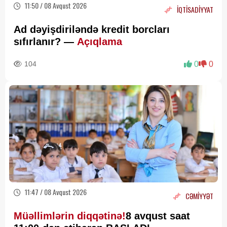
11:50 / 08 Avqust 2026
İQTİSADİYYAT
Ad dəyişdiriləndə kredit borcları
sıfırlanır? —
Açıqlama
104
0
0
11:47 / 08 Avqust 2026
CƏMİYYƏT
Müəllimlərin diqqətinə!
8 avqust saat