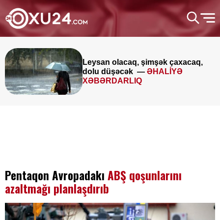
Leysan olacaq, şimşək çaxacaq,
dolu düşəcək —
ƏHALİYƏ
XƏBƏRDARLIQ
Pentaqon Avropadakı
ABŞ qoşunlarını
azaltmağı planlaşdırıb