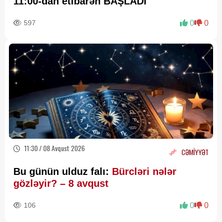
11:00-dan etibarən BAŞLADI
597
0
0
11:30 / 08 Avqust 2026
CƏMİYYƏT
Bu günün ulduz falı:
Bürcləri nələr
gözləyir? – 8 avqust
106
0
0