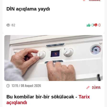
DİN açıqlama yaydı
82
0
0
13:15 / 08 Avqust 2026
DÜNYA
Bu kombilər bir-bir söküləcək -
Tarix
açıqlandı