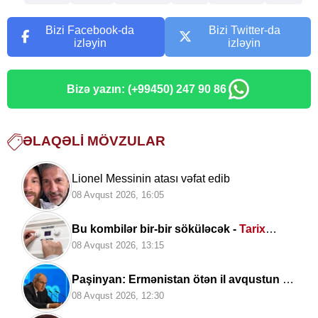
Bizi Facebook-da
Bizi Twitter-da
izləyin
izləyin
Bizə yazın: (+99450) 247 90 86
ƏLAQƏLI MÖVZULAR
Lionel Messinin atası vəfat edib
08 Avqust 2026, 16:05
Bu kombilər bir-bir söküləcək -
Tarix
açıqlandı
08 Avqust 2026, 13:15
Paşinyan: Ermənistan ötən il avqustun 8-
nə qədər
dalanda idi
08 Avqust 2026, 12:30