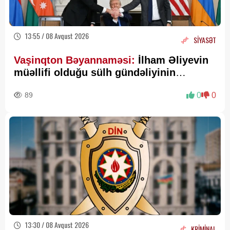
13:55 / 08 Avqust 2026
SİYASƏT
Vaşinqton Bəyannaməsi:
İlham Əliyevin
müəllifi olduğu sülh gündəliyinin
beynəlxalq miqyasda təsdiqi
89
0
0
13:30 / 08 Avqust 2026
KRİMİNAL