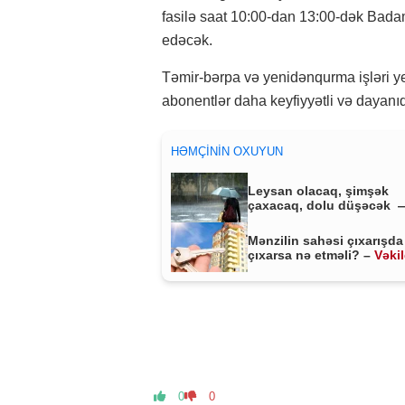
fasilə saat 10:00-dan 13:00-dək Bada
edəcək.
Təmir-bərpa və yenidənqurma işləri y
abonentlər daha keyfiyyətli və dayanıqlı
HƏMÇININ OXUYUN
Leysan olacaq, şimşək
çaxacaq, dolu düşəcək 
ƏHALİYƏ XƏBƏRDARLIQ
Mənzilin sahəsi çıxarışda
çıxarsa nə etməli? –
Vəki
MÜHÜM AÇIQLAMA
0
0