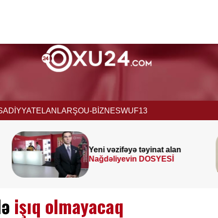
İSADİYYAT
ELANLAR
ŞOU-BİZNES
WUF13
Yeni vəzifəyə təyinat alan
Nağdəliyevin DOSYESİ
də
işıq olmayacaq