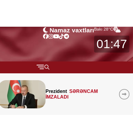
Namaz vaxtları
Bakı
28
°C
01:47
QARABAĞ
MÜSAHİBƏ
Prezident
SƏRƏNCAM
İMZALADI
MARAQLI
CƏMİYYƏT
REDAKTORUN SEÇİMİ
ÖZƏL BÖLÜM