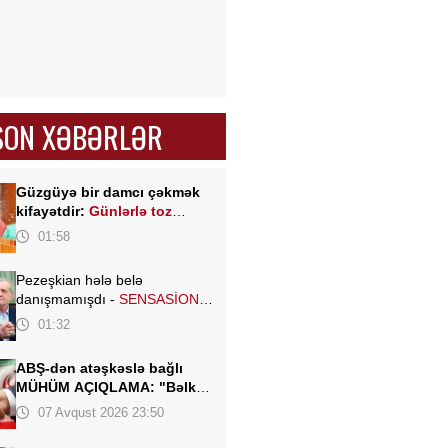
SON XƏBƏRLƏR
Güzgüyə bir damcı çəkmək
kifayətdir:
Günlərlə toz
yığılmır
01:58
Pezeşkian hələ belə
danışmamışdı -
SENSASİON
açıqlamalar verdi
01:32
ABŞ-dən atəşkəslə bağlı
MÜHÜM AÇIQLAMA: "Bəlkə
də elə bu gün"
07 Avqust 2026 23:50