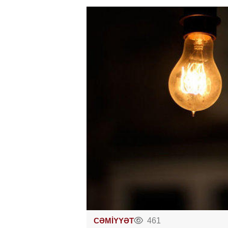
CƏMİYYƏT
461