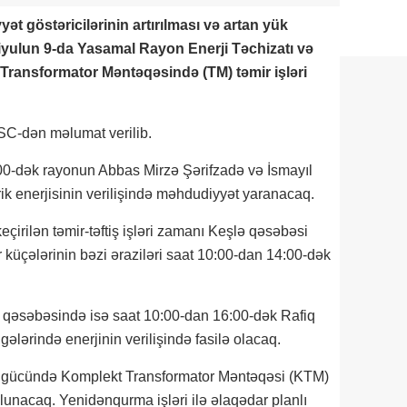
yyət göstəricilərinin artırılması və artan yük
 iyulun 9-da Yasamal Rayon Enerji Təchizatı və
ə Transformator Məntəqəsində (TM) təmir işləri
SC-dən məlumat verilib.
00-dək rayonun Abbas Mirzə Şərifzadə və İsmayıl
trik enerjisinin verilişində məhdudiyyət yaranacaq.
çirilən təmir-təftiş işləri zamanı Keşlə qəsəbəsi
küçələrinin bəzi əraziləri saat 10:00-dan 14:00-dək
 qəsəbəsində isə saat 10:00-dan 16:00-dək Rafiq
lərində enerjinin verilişində fasilə olacaq.
A gücündə Komplekt Transformator Məntəqəsi (KTM)
unacaq. Yenidənqurma işləri ilə əlaqədar planlı