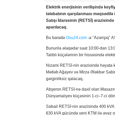
Elektrik enerjisinin verilişində keyfi
tələbatının qarşılanması məqsədilə
Satışı İdarəsinin (RETSİ) ərazisind
aparılacaq.
Bu barədə
Oxu24.com
-a "Azərişıq" A
Bununla əlaqədar saat 10:00-dan 13:
Talıblı küçələrinin bir hissəsində elek
Nizami RETSİ-nin ərazisində həyata ke
Mətləb Ağayev və Mirzə Ələkbər Sabir 
gərginliksiz qalacaq.
Abşeron RETSİ-nə daxil olan Masazır
Dünyamalıyev küçəsinin 1-ci–7-ci döngə
Səbail RETSİ-nin ərazisində 400 kV
630 kVA gücündə yeni KTM ilə əvəz ol