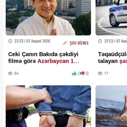
23:23 / 07 Avqust 2026
22:53 / 07 Avq
ŞOU-BİZNES
Ceki Çanın Bakıda çəkdiyi
Təqaüdçül
filmə görə
Azərbaycan 1
talayan
şə
milyon dollar ödəyə bilər?
94
0
0
77