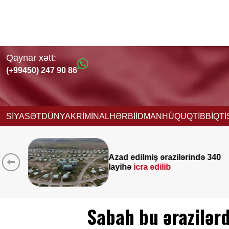
Qaynar xətt:
(+99450) 247 90 86
SİYASƏT
DÜNYA
KRİMİNAL
HƏRBİ
İDMAN
HÜQUQ
TİBB
İQT
Azad edilmiş ərazilərində 340
layihə
icra edilib
Sabah bu ərazilər