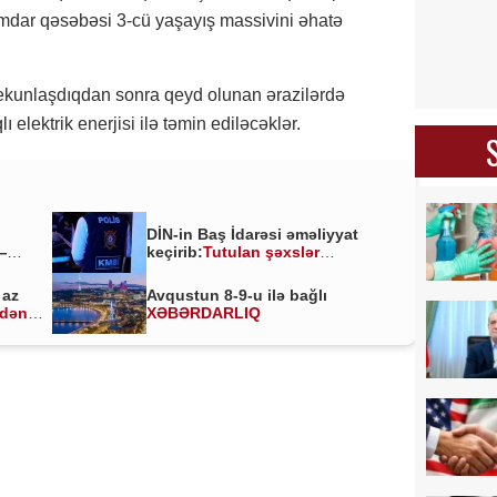
mdar qəsəbəsi 3-cü yaşayış massivini əhatə
ekunlaşdıqdan sonra qeyd olunan ərazilərdə
 elektrik enerjisi ilə təmin ediləcəklər.
DİN-in Baş İdarəsi əməliyyat
—
keçirib:
Tutulan şəxslər
kimlərdir?
 az
Avqustun 8-9-u ilə bağlı
ldən
XƏBƏRDARLIQ