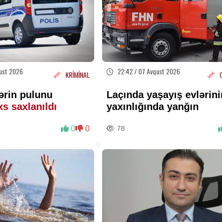
ust 2026
22:42 / 07 Avqust 2026
KRİMİNAL
ərin pulunu
Laçında yaşayış evlərini
xs saxlanıldı
yaxınlığında yanğın
0
0
78