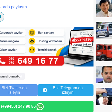
lərdə paylaşın
ransformator
Bizi Twitter-da
Bizi Telegram-da
izləyin
izləyin
: (+99450) 247 90 86