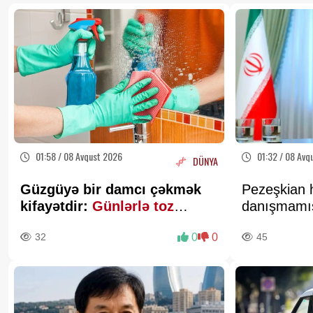
01:58 / 08 Avqust 2026
01:32 / 08 Avq
DÜNYA
Güzgüyə bir damcı çəkmək
Pezeşkian 
kifayətdir:
Günlərlə toz
danışmamış
yığılmır
açıqlamala
32
0
0
45