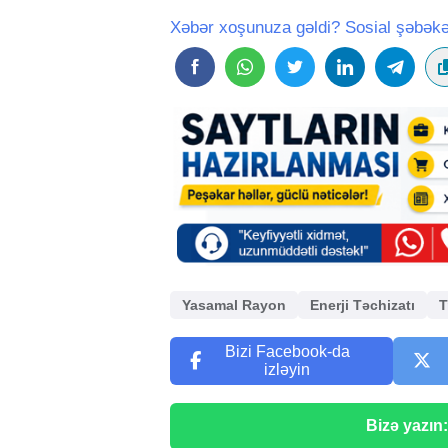
Xəbər xoşunuza gəldi? Sosial şəbəkə
Yasamal Rayon
Enerji Təchizatı
T
Bizi Facebook-da
izləyin
Bizə yazın