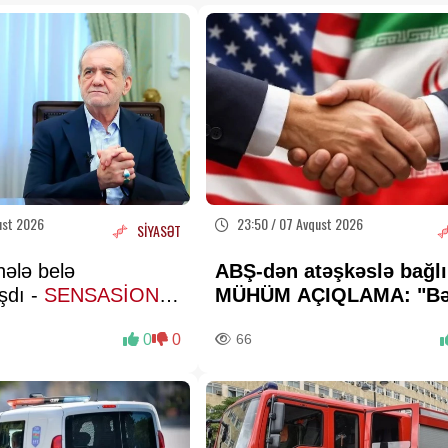
ust 2026
23:50 / 07 Avqust 2026
SİYASƏT
hələ belə
ABŞ-dən atəşkəslə bağlı
dı -
SENSASİON
MÜHÜM AÇIQLAMA: "Bə
r verdi
də elə bu gün"
0
0
66