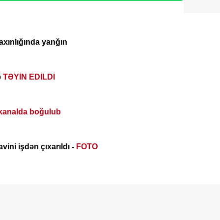
axınlığında yanğın
ə
TƏYİN EDİLDİ
kanalda boğulub
vini işdən çıxarıldı -
FOTO