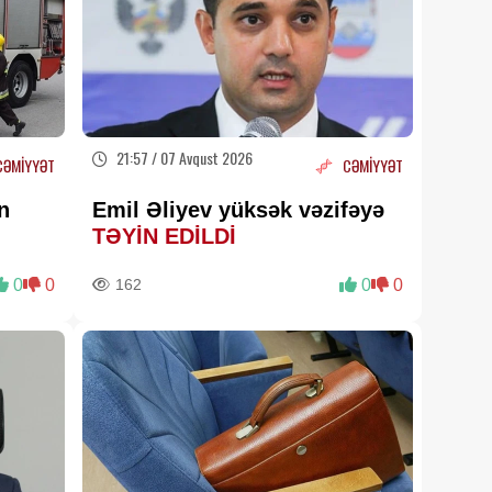
edilib
07 Avqust 2026 18:15
Bu universitet tələbələrə
xüsusi təqaüd ayırdı -
ayda
200 AZN
07 Avqust 2026 17:59
21:57 / 07 Avqust 2026
CƏMİYYƏT
CƏMİYYƏT
Mənzilin sahəsi çıxarışda az
çıxarsa nə etməli? –
Vəkildən
n
Emil Əliyev yüksək vəzifəyə
MÜHÜM AÇIQLAMA
07 Avqust 2026 17:37
TƏYİN EDİLDİ
70 yaşdan yuxarı şəxslərə
0
0
162
0
0
kredit
verilirmi?
07 Avqust 2026 17:35
Dağ havası orqanizmə nə
edir? –
Terapevt mühüm
faydaları açıqladı
07 Avqust 2026 17:15
Rəhbərin “öz ərizənlə çıx”
hədəsi –
Məhkəmədə sübut