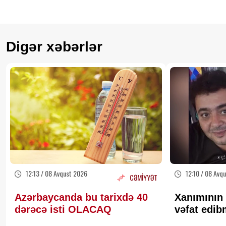
Digər xəbərlər
12:13 / 08 Avqust 2026
12:10 / 08 Avq
CƏMİYYƏT
Azərbaycanda bu tarixdə 40
Xanımının
dərəcə isti OLACAQ
vəfat edib