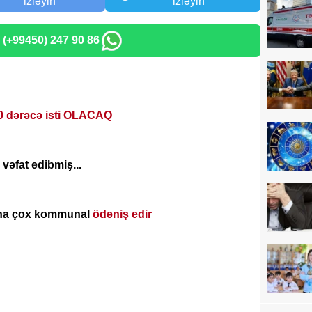
izləyin
izləyin
: (+99450) 247 90 86
0 dərəcə isti OLACAQ
əfat edibmiş...
aha çox kommunal
ödəniş edir