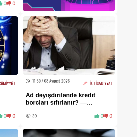
0
0
10:29
Kiyev yenə bombalandı -
Ölənlər və yaralananlar var
10:10
Paşinyan Azərbaycan xalqını
təbrik etdi
09:59
Özəl universitetlərə maraq
11:50 / 08 Avqust 2026
CƏMİYYƏT
İQTİSADİYYAT
azalacaq —
Açıqlama
09:50
Ad dəyişdiriləndə kredit
I
borcları sıfırlanır? —
Sumqayıtda avtomobil təmiri
Açıqlama
sexi yanıb
0
0
39
0
0
09:35
İşçi ödənilməyən