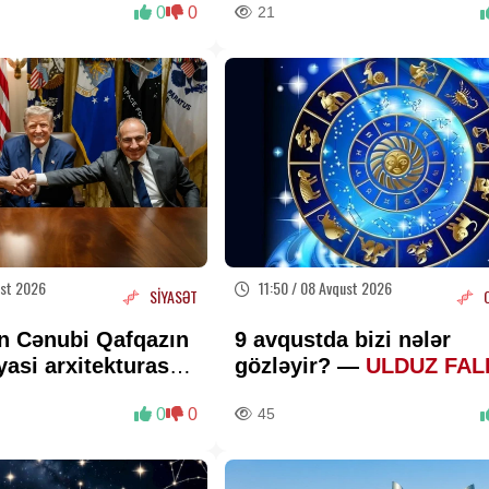
0
0
21
ust 2026
11:50 / 08 Avqust 2026
SİYASƏT
n Cənubi Qafqazın
9 avqustda bizi nələr
yasi arxitekturasını
gözləyir? —
ULDUZ FAL
rır –
RƏY
0
0
45