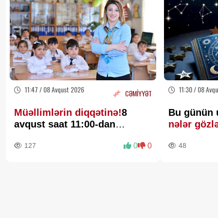
11:47 / 08 Avqust 2026
11:30 / 08 Avq
CƏMİYYƏT
Müəllimlərin diqqətinə!
8
Bu günün u
avqust saat 11:00-dan
nələr gözl
etibarən BAŞLADI
127
0
0
48