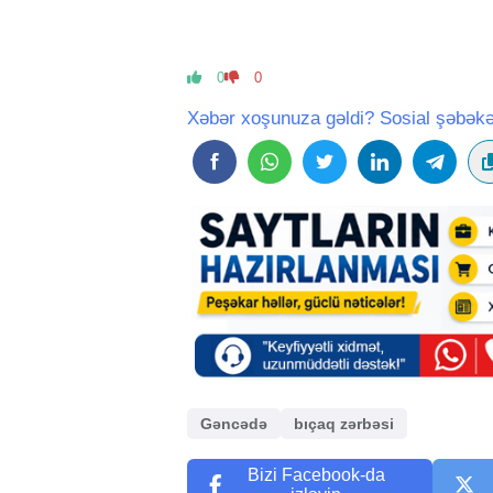
0
0
Xəbər xoşunuza gəldi? Sosial şəbəkə
Gəncədə
bıçaq zərbəsi
Bizi Facebook-da