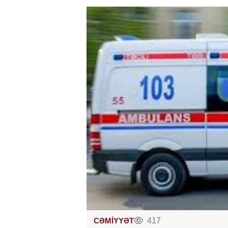
CƏMİYYƏT
417