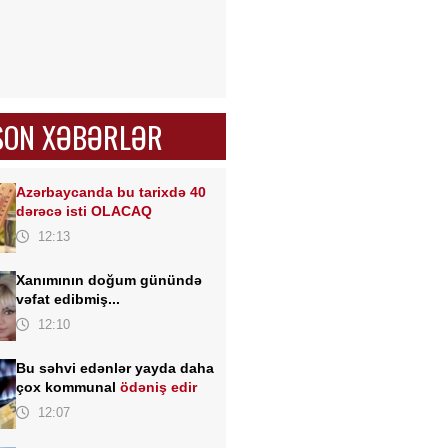
SON XƏBƏRLƏR
Azərbaycanda bu tarixdə 40
dərəcə isti OLACAQ
12:13
Xanımının doğum günündə
vəfat edibmiş...
12:10
Bu səhvi edənlər yayda daha
çox kommunal
ödəniş edir
12:07