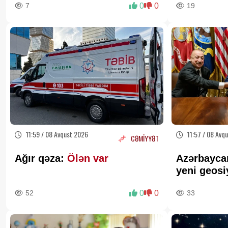
7
0
0
19
11:59 / 08 Avqust 2026
11:57 / 08 Avq
CƏMİYYƏT
Ağır qəza:
Ölən var
Azərbayca
yeni geosi
formalaşdı
52
0
0
33