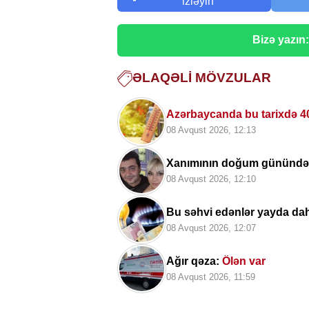
izləyin
Bizə yazın
ƏLAQƏLI MÖVZULAR
Azərbaycanda bu tarixdə 4
08 Avqust 2026, 12:13
Xanımının doğum günündə v
08 Avqust 2026, 12:10
Bu səhvi edənlər yayda d
08 Avqust 2026, 12:07
Ağır qəza:
Ölən var
08 Avqust 2026, 11:59