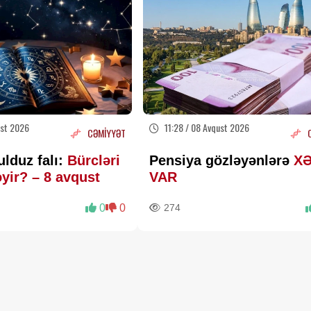
ust 2026
11:28 / 08 Avqust 2026
CƏMİYYƏT
lduz falı:
Bürcləri
Pensiya gözləyənlərə
X
əyir? – 8 avqust
VAR
0
0
274