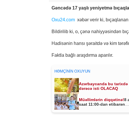
Gəncədə 17 yaşlı yeniyetmə bıçaqla
Oxu24.com
xəbər verir ki, bıçaqlanan
Bildirilib ki, o, çənə nahiyyəsindən bı
Hadisənin hansı şəraitdə və kim tərəf
Faktla bağlı araşdırma aparılır.
HƏMÇININ OXUYUN
Azərbaycanda bu tarixdə
dərəcə isti OLACAQ
Müəllimlərin diqqətinə!
8 
saat 11:00-dan etibarən
BAŞLADI