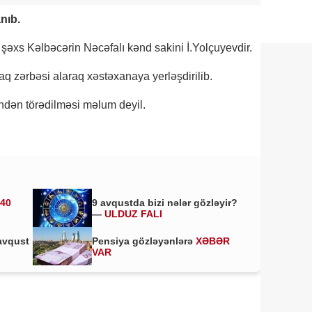
nıb.
 şəxs Kəlbəcərin Nəcəfalı kənd sakini İ.Yolçuyevdir.
çaq zərbəsi alaraq xəstəxanaya yerləşdirilib.
indən törədilməsi məlum deyil.
 40
9 avqustda bizi nələr gözləyir?
—
ULDUZ FALI
avqust
Pensiya gözləyənlərə
XƏBƏR
VAR