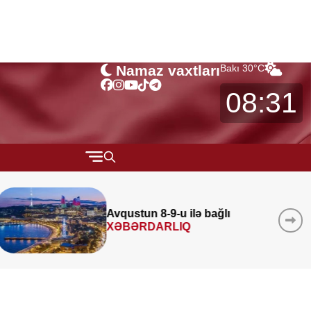
Namaz vaxtları
Bakı
30
°C
08:31
QARABAĞ
MÜSAHİBƏ
Azad edilmiş ərazilərində 340
layihə
icra edilib
MARAQLI
CƏMİYYƏT
REDAKTORUN SEÇİMİ
ÖZƏL BÖLÜM