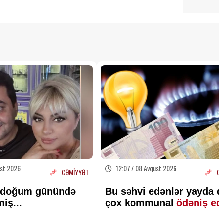
ust 2026
12:07 / 08 Avqust 2026
CƏMİYYƏT
 doğum günündə
Bu səhvi edənlər yayda
miş...
çox kommunal
ödəniş e