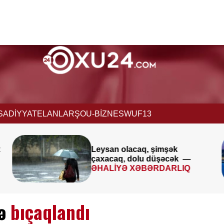
İSADİYYAT
ELANLAR
ŞOU-BİZNES
WUF13
Avqustun 8-9-u ilə bağlı
XƏBƏRDARLIQ
mə
bıçaqlandı