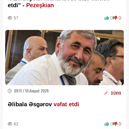
etdi" -
Pezeşkian
57
0
0
09:11 / 10 Avqust 2026
DÜNYA
Əlibala Əsgərov
vəfat etdi
62
0
0