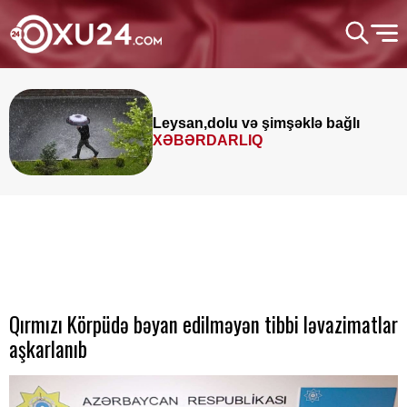
Leysan,dolu və şimşəklə bağlı
XƏBƏRDARLIQ
Qırmızı Körpüdə bəyan edilməyən tibbi ləvazimatlar
aşkarlanıb