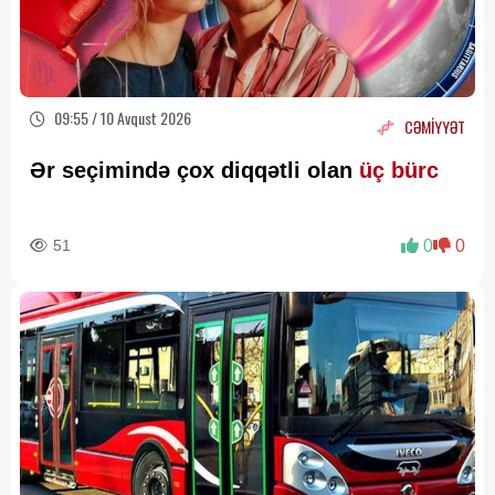
09:55 / 10 Avqust 2026
CƏMİYYƏT
Ər seçimində çox diqqətli olan
üç bürc
51
0
0