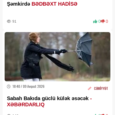
Şəmkirdə
BƏDBƏXT HADİSƏ
91
0
0
18:40 / 09 Avqust 2026
CƏMİYYƏT
Sabah Bakıda güclü külək əsəcək
-
XƏBƏRDARLIQ