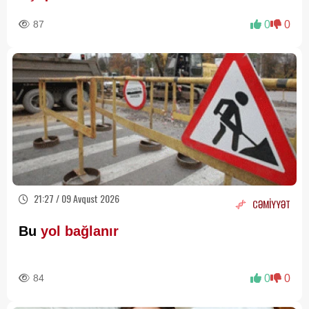
87
0
0
21:27 / 09 Avqust 2026
CƏMİYYƏT
Bu
yol bağlanır
84
0
0