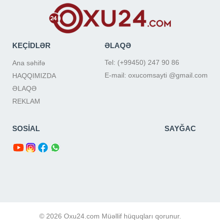
KEÇİDLƏR
ƏLAQƏ
Tel: (+99450) 247 90 86
Ana səhifə
E-mail: oxucomsayti @gmail.com
HAQQIMIZDA
ƏLAQƏ
REKLAM
SOSİAL
SAYĞAC
© 2026 Oxu24.com Müəllif hüquqları qorunur.