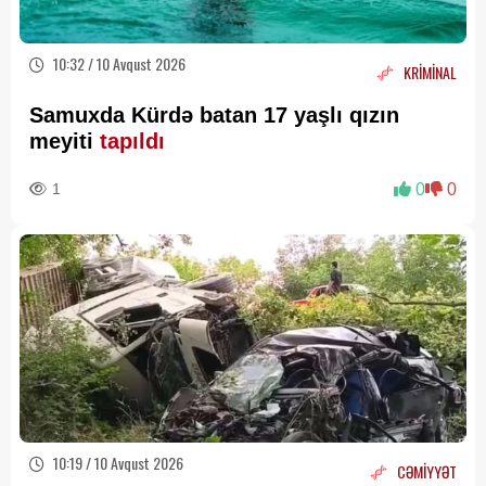
10:32 / 10 Avqust 2026
KRİMİNAL
Samuxda Kürdə batan 17 yaşlı qızın
meyiti
tapıldı
1
0
0
10:19 / 10 Avqust 2026
CƏMİYYƏT