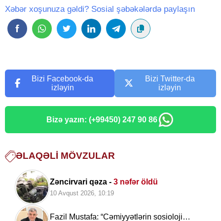
Xəbər xoşunuza gəldi? Sosial şəbəkələrdə paylaşın
Bizi Facebook-da
Bizi Twitter-da
izləyin
izləyin
Bizə yazın: (+99450) 247 90 86
ƏLAQƏLI MÖVZULAR
Zəncirvari qəza -
3 nəfər öldü
10 Avqust 2026, 10:19
Fazil Mustafa: “Cəmiyyətlərin sosioloji