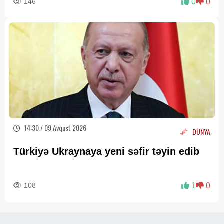
146
0
0
14:30 / 09 Avqust 2026
DÜNYA
Türkiyə Ukraynaya yeni səfir təyin edib
108
1
0