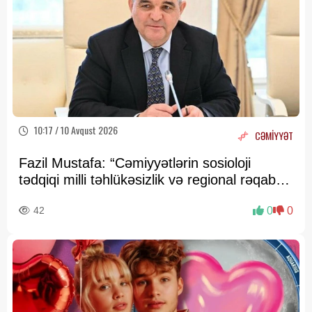
10:17 / 10 Avqust 2026
CƏMİYYƏT
Fazil Mustafa: “Cəmiyyətlərin sosioloji
tədqiqi milli təhlükəsizlik və regional rəqabət
baxımından mühüm əhəmiyyət daşıyır”
42
0
0