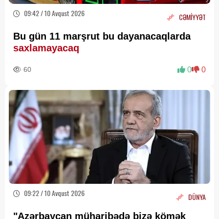
09:42 / 10 Avqust 2026
CƏMİYYƏT
Bu gün 11 marşrut bu dayanacaqlarda
saxlamayacaq
60
0
0
09:22 / 10 Avqust 2026
DÜNYA
"Azərbaycan müharibədə bizə kömək