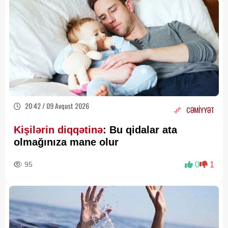
20:42 / 09 Avqust 2026
CƏMİYYƏT
Kişilərin diqqətinə
: Bu qidalar ata
olmağınıza mane olur
95
0
1