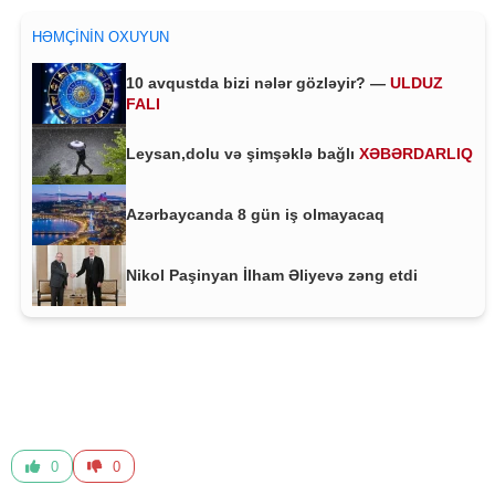
HƏMÇININ OXUYUN
10 avqustda bizi nələr gözləyir? —
ULDUZ
FALI
Leysan,dolu və şimşəklə bağlı
XƏBƏRDARLIQ
Azərbaycanda 8 gün iş olmayacaq
Nikol Paşinyan İlham Əliyevə zəng etdi
0
0