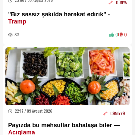
DÜNYA
"Biz səssiz şəkildə hərəkət edirik" -
Tramp
83
0
0
22:17 / 09 Avqust 2026
CƏMİYYƏT
Payızda bu məhsullar bahalaşa bilər —
Açıqlama