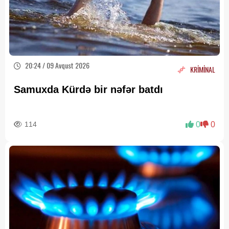
20:24 / 09 Avqust 2026
KRİMİNAL
Samuxda Kürdə bir nəfər batdı
114
0
0