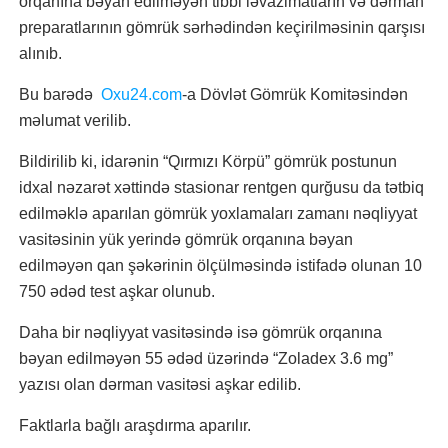
orqanına bəyan edilməyən tibbi ləvazimatların və dərman
preparatlarının gömrük sərhədindən keçirilməsinin qarşısı
alınıb.
Bu barədə
Oxu24.com
-a Dövlət Gömrük Komitəsindən
məlumat verilib.
Bildirilib ki, idarənin “Qırmızı Körpü” gömrük postunun
idxal nəzarət xəttində stasionar rentgen qurğusu da tətbiq
edilməklə aparılan gömrük yoxlamaları zamanı nəqliyyat
vasitəsinin yük yerində gömrük orqanına bəyan
edilməyən qan şəkərinin ölçülməsində istifadə olunan 10
750 ədəd test aşkar olunub.
Daha bir nəqliyyat vasitəsində isə gömrük orqanına
bəyan edilməyən 55 ədəd üzərində “Zoladex 3.6 mg”
yazısı olan dərman vasitəsi aşkar edilib.
Faktlarla bağlı araşdırma aparılır.