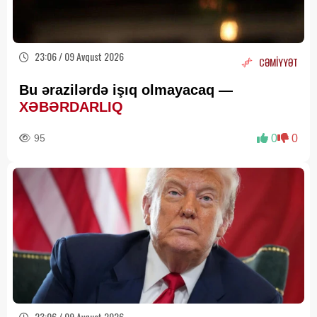
23:06 / 09 Avqust 2026
CƏMİYYƏT
Bu ərazilərdə işıq olmayacaq —
XƏBƏRDARLIQ
95
0
0
23:06 / 09 Avqust 2026