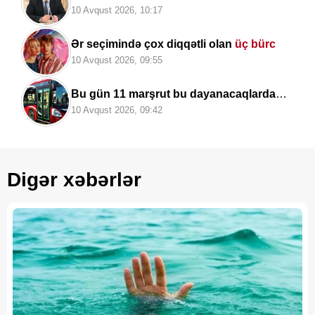
tədqiqi milli təhlükəsizlik və regional rəqabət
10 Avqust 2026, 10:17
baxımından mühüm əhəmiyyət daşıyır”
Ər seçimində çox diqqətli olan
üç bürc
10 Avqust 2026, 09:55
Bu gün 11 marşrut bu dayanacaqlarda
saxlamayacaq
10 Avqust 2026, 09:42
Digər xəbərlər