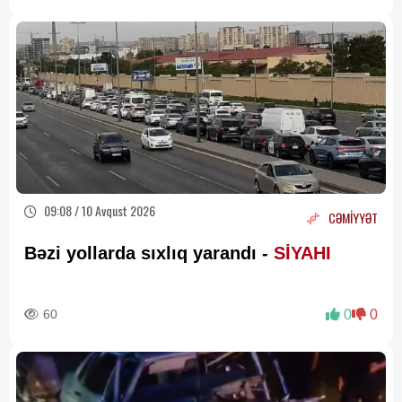
09:08 / 10 Avqust 2026
CƏMİYYƏT
Bəzi yollarda sıxlıq yarandı -
SİYAHI
60
0
0