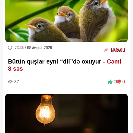
23:34 / 09 Avqust 2026
MARAQLI
Bütün quşlar eyni “dil”də oxuyur -
Cəmi
8 səs
87
0
0