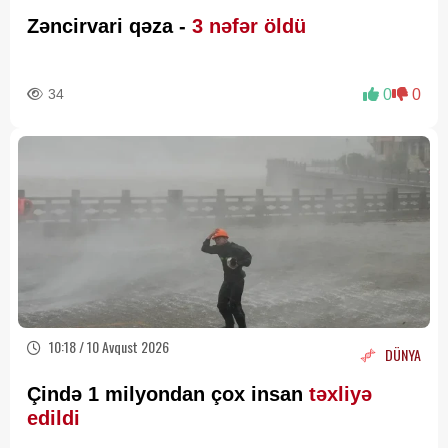
Zəncirvari qəza -
3 nəfər öldü
34
0
0
10:18 / 10 Avqust 2026
DÜNYA
Çində 1 milyondan çox insan
təxliyə
edildi