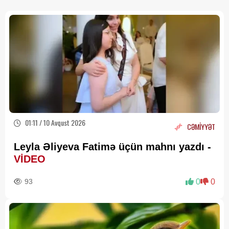
01:11 / 10 Avqust 2026
CƏMİYYƏT
Leyla Əliyeva Fatimə üçün mahnı yazdı -
VİDEO
93
0
0