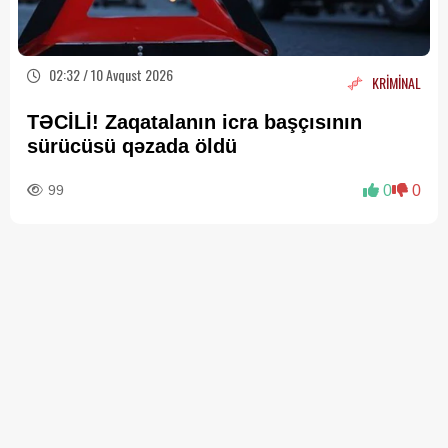
02:32 / 10 Avqust 2026
KRİMİNAL
TƏCİLİ! Zaqatalanın icra başçısının
sürücüsü qəzada öldü
99
0
0