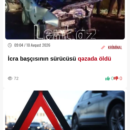
09:04 / 10 Avqust 2026
KRİMİNAL
İcra başçısının sürücüsü
qəzada öldü
72
0
0