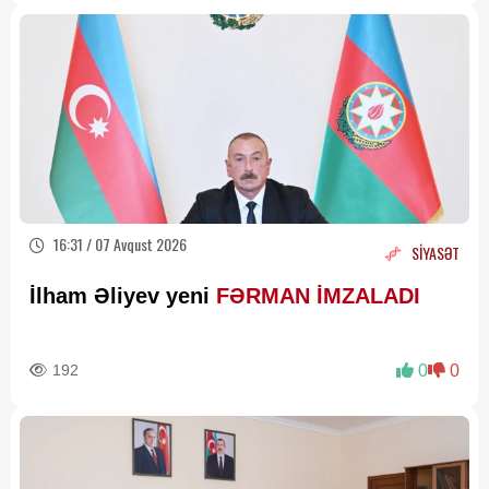
16:31 / 07 Avqust 2026
SİYASƏT
İlham Əliyev yeni
FƏRMAN İMZALADI
192
0
0