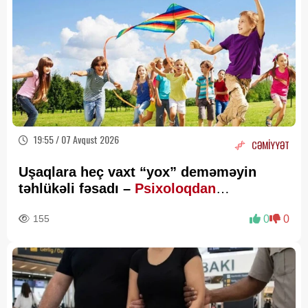
19:55 / 07 Avqust 2026
CƏMİYYƏT
Uşaqlara heç vaxt “yox” deməməyin
təhlükəli fəsadı –
Psixoloqdan
valideynlərə XƏBƏRDARLIQ
155
0
0