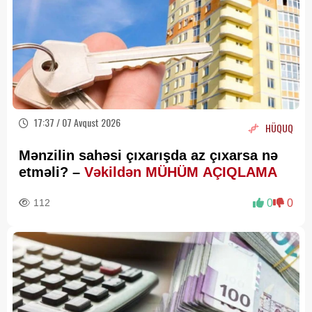
17:37 / 07 Avqust 2026
HÜQUQ
Mənzilin sahəsi çıxarışda az çıxarsa nə
etməli? –
Vəkildən MÜHÜM AÇIQLAMA
112
0
0