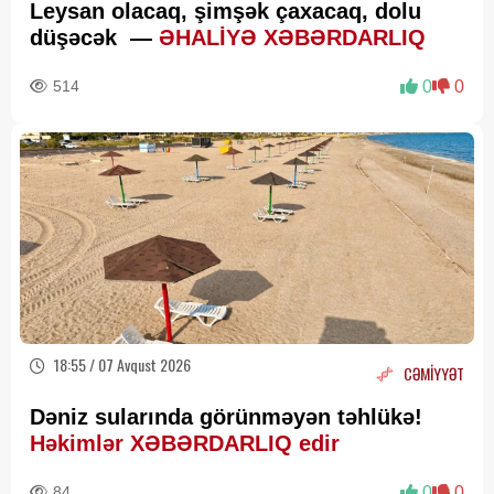
Leysan olacaq, şimşək çaxacaq, dolu
düşəcək —
ƏHALİYƏ XƏBƏRDARLIQ
514
0
0
18:55 / 07 Avqust 2026
CƏMİYYƏT
Dəniz sularında görünməyən təhlükə!
Həkimlər XƏBƏRDARLIQ edir
84
0
0