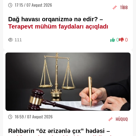
17:15 / 07 Avqust 2026
TİBB
Dağ havası orqanizmə nə edir? –
Terapevt mühüm faydaları açıqladı
111
0
0
16:59 / 07 Avqust 2026
HÜQUQ
Rəhbərin “öz ərizənlə çıx” hədəsi –