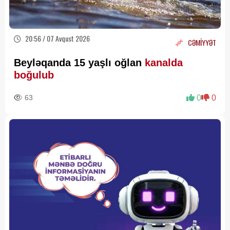
20:56 / 07 Avqust 2026
CƏMİYYƏT
Beyləqanda 15 yaşlı oğlan
kanalda
boğulub
63
0
0