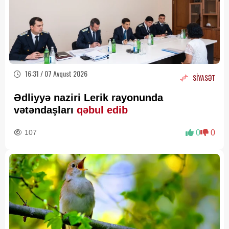
16:31 / 07 Avqust 2026
SİYASƏT
Ədliyyə naziri Lerik rayonunda
vətəndaşları
qəbul edib
107
0
0