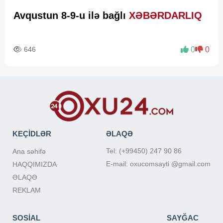
Avqustun 8-9-u ilə bağlı
XƏBƏRDARLIQ
646
0
0
KEÇİDLƏR
ƏLAQƏ
Tel: (+99450) 247 90 86
Ana səhifə
E-mail: oxucomsayti @gmail.com
HAQQIMIZDA
ƏLAQƏ
REKLAM
SOSİAL
SAYĞAC