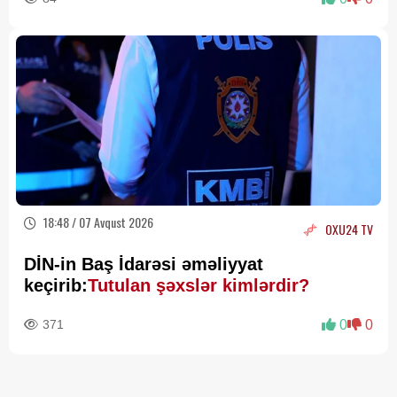
18:48 / 07 Avqust 2026
OXU24 TV
DİN-in Baş İdarəsi əməliyyat
keçirib:
Tutulan şəxslər kimlərdir?
371
0
0