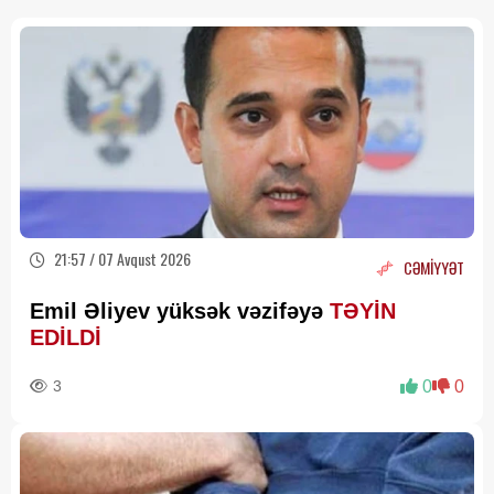
21:57 / 07 Avqust 2026
CƏMİYYƏT
Emil Əliyev yüksək vəzifəyə
TƏYİN
EDİLDİ
3
0
0