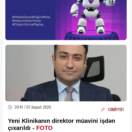
20:41 / 07 Avqust 2026
CƏMİYYƏT
Yeni Klinikanın direktor müavini işdən
çıxarıldı -
FOTO