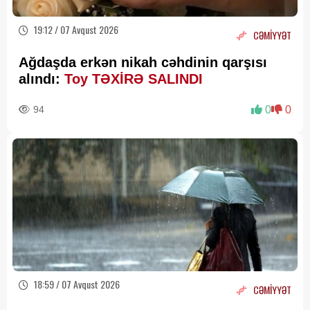
19:12 / 07 Avqust 2026
CƏMİYYƏT
Ağdaşda erkən nikah cəhdinin qarşısı
alındı:
Toy TƏXİRƏ SALINDI
94
0
0
18:59 / 07 Avqust 2026
CƏMİYYƏT