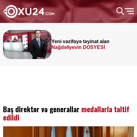
Yeni vəzifəyə təyinat alan
Nağdəliyevin DOSYESİ
Baş direktor və generallar
medallarla təltif
edildi