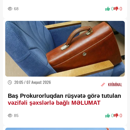
68
0
0
20:05 / 07 Avqust 2026
KRİMİNAL
Baş Prokurorluqdan rüşvətə görə tutulan
vəzifəli şəxslərlə bağlı MƏLUMAT
85
0
0