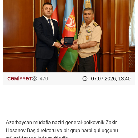
CƏMİYYƏT
470
07.07.2026, 13:40
Azərbaycan müdafiə naziri general-polkovnik Zakir
Həsənov Baş direktoru və bir qrup hərbi qulluqçunu