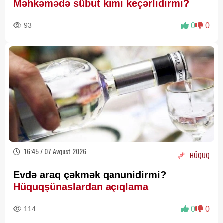
Məhkəmədə sübut kimi keçərlidirmi?
93
0
0
16:45 / 07 Avqust 2026
HÜQUQ
Evdə araq çəkmək qanunidirmi?
Hüquqşünaslardan açıqlama
114
0
0