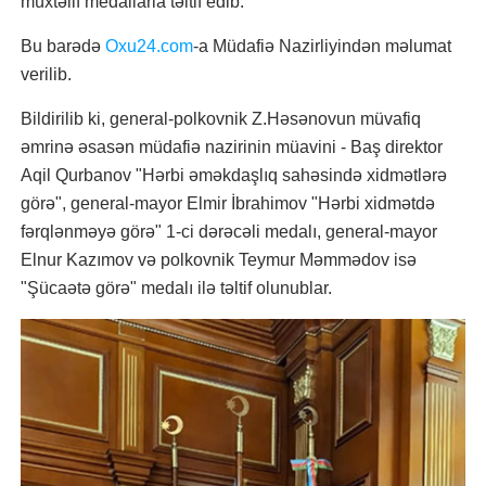
müxtəlif medallarla təltif edib.
Bu barədə
Oxu24.com
-a Müdafiə Nazirliyindən məlumat
verilib.
Bildirilib ki, general-polkovnik Z.Həsənovun müvafiq
əmrinə əsasən müdafiə nazirinin müavini - Baş direktor
Aqil Qurbanov "Hərbi əməkdaşlıq sahəsində xidmətlərə
görə", general-mayor Elmir İbrahimov "Hərbi xidmətdə
fərqlənməyə görə" 1-ci dərəcəli medalı, general-mayor
Elnur Kazımov və polkovnik Teymur Məmmədov isə
"Şücaətə görə" medalı ilə təltif olunublar.