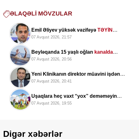
ƏLAQƏLI MÖVZULAR
Emil Əliyev yüksək vəzifəyə
TƏYİN
EDİLDİ
07 Avqust 2026, 21:57
Beyləqanda 15 yaşlı oğlan
kanalda
boğulub
07 Avqust 2026, 20:56
Yeni Klinikanın direktor müavini işdən
çıxarıldı -
FOTO
07 Avqust 2026, 20:41
Uşaqlara heç vaxt “yox” deməməyin
təhlükəli fəsadı –
Psixoloqdan
07 Avqust 2026, 19:55
valideynlərə XƏBƏRDARLIQ
Digər xəbərlər