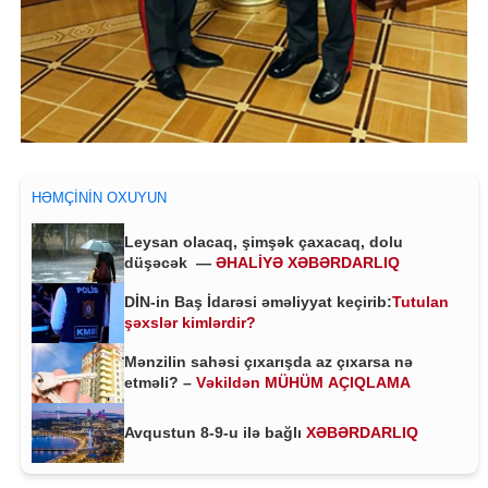
HƏMÇININ OXUYUN
Leysan olacaq, şimşək çaxacaq, dolu
düşəcək —
ƏHALİYƏ XƏBƏRDARLIQ
DİN-in Baş İdarəsi əməliyyat keçirib:
Tutulan
şəxslər kimlərdir?
Mənzilin sahəsi çıxarışda az çıxarsa nə
etməli? –
Vəkildən MÜHÜM AÇIQLAMA
Avqustun 8-9-u ilə bağlı
XƏBƏRDARLIQ