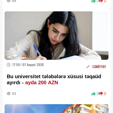
89
0
0
17:59 / 07 Avqust 2026
CƏMİYYƏT
Bu universitet tələbələrə xüsusi təqaüd
ayırdı -
ayda 200 AZN
83
0
0