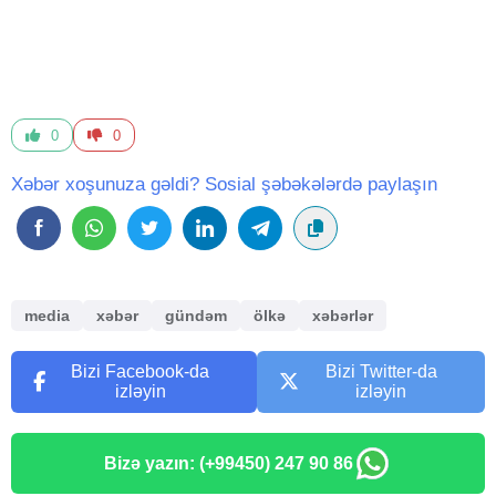
0
0
Xəbər xoşunuza gəldi? Sosial şəbəkələrdə paylaşın
media
xəbər
gündəm
ölkə
xəbərlər
Bizi Facebook-da
Bizi Twitter-da
izləyin
izləyin
Bizə yazın: (+99450) 247 90 86