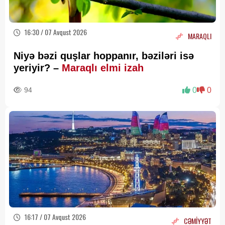
16:30 / 07 Avqust 2026
MARAQLI
Niyə bəzi quşlar hoppanır, bəziləri isə
yeriyir? –
Maraqlı elmi izah
94
0
0
16:17 / 07 Avqust 2026
CƏMİYYƏT