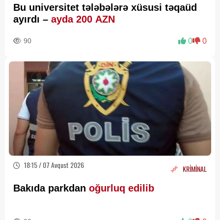
Bu universitet tələbələrə xüsusi təqaüd
ayırdı –
ayda 200 AZN
90
0
0
18:15 / 07 Avqust 2026
KRİMİNAL
Bakıda parkdan
oğurluq edilib