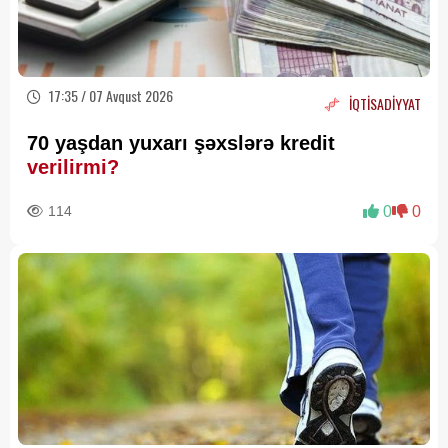
17:35 / 07 Avqust 2026
İQTİSADİYYAT
70 yaşdan yuxarı şəxslərə kredit
verilirmi?
114
0
0