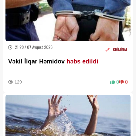
21:29 / 07 Avqust 2026
KRİMİNAL
Vəkil İlqar Həmidov
həbs edildi
129
0
0