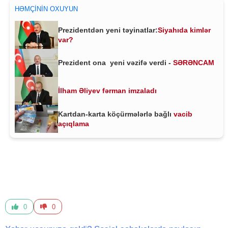
HƏMÇININ OXUYUN
Prezidentdən yeni təyinatlar:
Siyahıda kimlər
var?
Prezident ona yeni vəzifə verdi -
SƏRƏNCAM
İlham Əliyev fərman imzaladı
Kartdan-karta köçürmələrlə bağlı
vacib
açıqlama
0
0