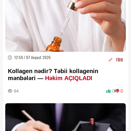
12:59 / 07 Avqust 2026
TİBB
Kollagen nədir? Təbii kollagenin
mənbələri —
Həkim AÇIQLADI
64
0
0