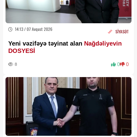
14:13 / 07 Avqust 2026
SİYASƏT
Yeni vəzifəyə təyinat alan
Nağdəliyevin
DOSYESİ
8
0
0