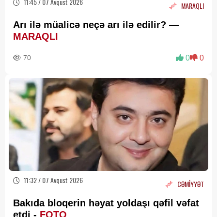
11:45 / 07 Avqust 2026
MARAQLI
Arı ilə müalicə neçə arı ilə edilir? —
MARAQLI
70
0
0
11:32 / 07 Avqust 2026
CƏMİYYƏT
Bakıda bloqerin həyat yoldaşı qəfil vəfat
etdi -
FOTO