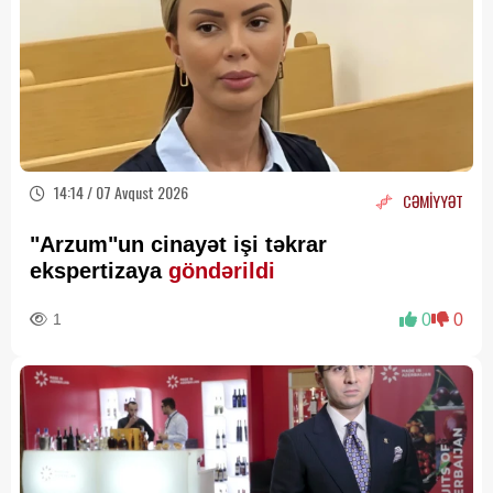
14:14 / 07 Avqust 2026
CƏMİYYƏT
"Arzum"un cinayət işi təkrar
ekspertizaya
göndərildi
1
0
0