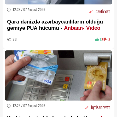
12:39 / 07 Avqust 2026
CƏMİYYƏT
Qara dənizdə azərbaycanlıların olduğu
gəmiyə PUA hücumu -
Anbaan- Video
73
0
0
12:25 / 07 Avqust 2026
İQTİSADİYYAT