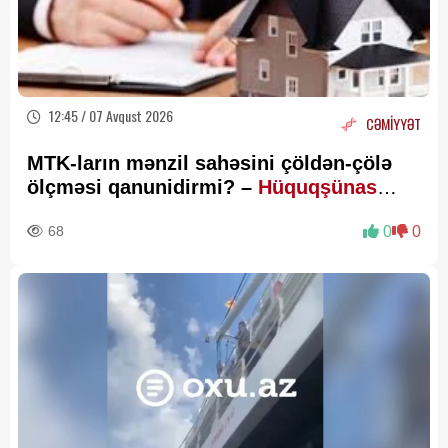
12:45 / 07 Avqust 2026
CƏMİYYƏT
MTK-ların mənzil sahəsini çöldən-çölə
ölçməsi qanunidirmi? –
Hüquqşünas
xəbərdarlıq edir
68
0
0