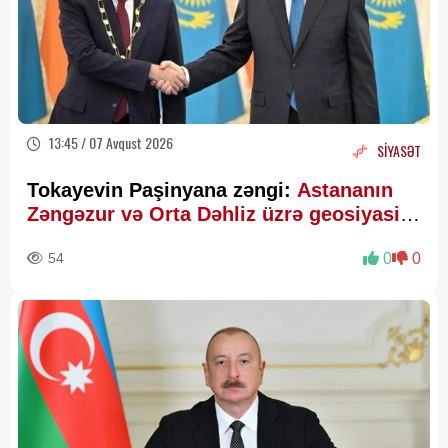
13:45 / 07 Avqust 2026
SİYASƏT
Tokayevin Paşinyana zəngi:
Astananın
Zəngəzur və Orta Dəhliz üzrə geosiyasi
hesablamaları
54
0
0