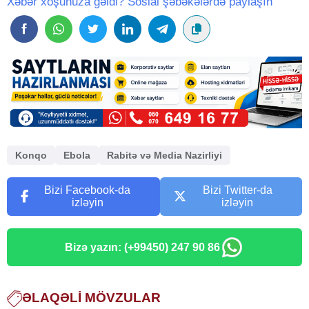
Xəbər xoşunuza gəldi? Sosial şəbəkələrdə paylaşın
Konqo
Ebola
Rabitə və Media Nazirliyi
Bizi Facebook-da
Bizi Twitter-da
izləyin
izləyin
Bizə yazın: (+99450) 247 90 86
ƏLAQƏLI MÖVZULAR