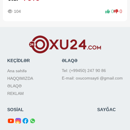
104
0
0
KEÇİDLƏR
ƏLAQƏ
Tel: (+99450) 247 90 86
Ana səhifə
E-mail: oxucomsayti @gmail.com
HAQQIMIZDA
ƏLAQƏ
REKLAM
SOSİAL
SAYĞAC