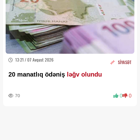
13:21 / 07 Avqust 2026
SİYASƏT
20 manatlıq ödəniş
ləğv olundu
70
0
0