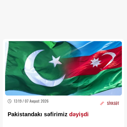
13:19 / 07 Avqust 2026
SİYASƏT
Pakistandakı səfirimiz
dəyişdi