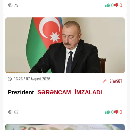
79
0
0
13:23 / 07 Avqust 2026
SİYASƏT
Prezident
SƏRƏNCAM İMZALADI
62
0
0