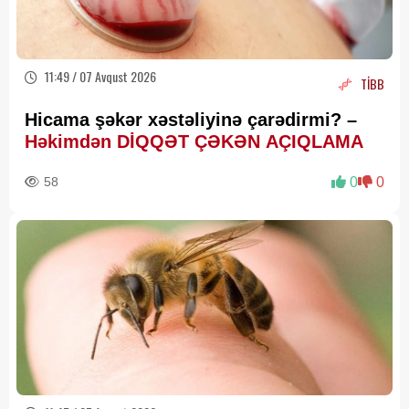
11:49 / 07 Avqust 2026
TİBB
Hicama şəkər xəstəliyinə çarədirmi? –
Həkimdən DİQQƏT ÇƏKƏN AÇIQLAMA
58
0
0