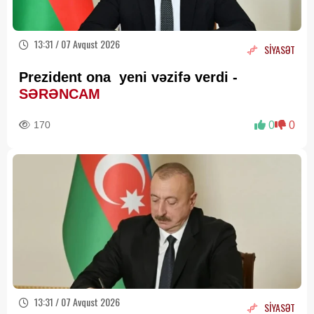
13:31 / 07 Avqust 2026
SİYASƏT
Prezident ona yeni vəzifə verdi -
SƏRƏNCAM
170
0
0
13:31 / 07 Avqust 2026
SİYASƏT