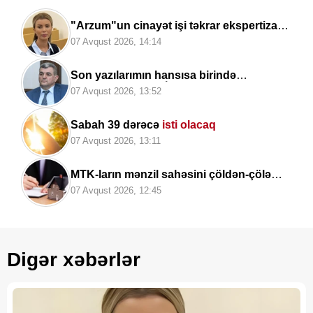
"Arzum"un cinayət işi təkrar ekspertizaya
göndərildi
07 Avqust 2026, 14:14
Son yazılarımın hansısa birində
ümumiyyətlə Şah İsmayıl adı çəkilməyib
07 Avqust 2026, 13:52
—
Fazil Mustafadan AÇIQLAMA
Sabah 39 dərəcə
isti olacaq
07 Avqust 2026, 13:11
MTK-ların mənzil sahəsini çöldən-çölə
ölçməsi qanunidirmi? –
Hüquqşünas
07 Avqust 2026, 12:45
xəbərdarlıq edir
Digər xəbərlər