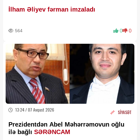
İlham Əliyev fərman imzaladı
564
0
0
13:24 / 07 Avqust 2026
SİYASƏT
Prezidentdən Abel Məhərrəmovun oğlu
ilə bağlı
SƏRƏNCAM