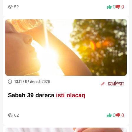
52
0
0
13:11 / 07 Avqust 2026
CƏMİYYƏT
Sabah 39 dərəcə
isti olacaq
62
0
0