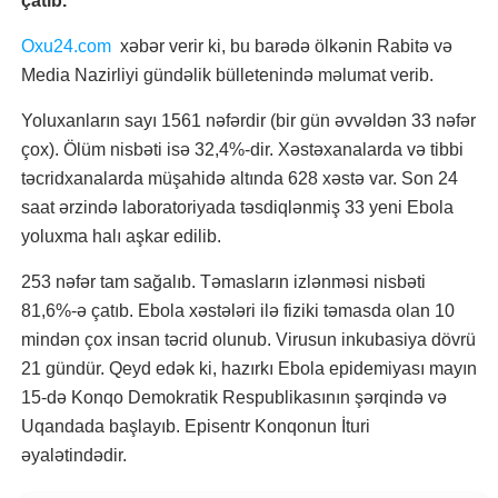
çatıb.
Oxu24.com
xəbər verir ki, bu barədə ölkənin Rabitə və
Media Nazirliyi gündəlik bülletenində məlumat verib.
Yoluxanların sayı 1561 nəfərdir (bir gün əvvəldən 33 nəfər
çox). Ölüm nisbəti isə 32,4%-dir. Xəstəxanalarda və tibbi
təcridxanalarda müşahidə altında 628 xəstə var. Son 24
saat ərzində laboratoriyada təsdiqlənmiş 33 yeni Ebola
yoluxma halı aşkar edilib.
253 nəfər tam sağalıb. Təmasların izlənməsi nisbəti
81,6%-ə çatıb. Ebola xəstələri ilə fiziki təmasda olan 10
mindən çox insan təcrid olunub. Virusun inkubasiya dövrü
21 gündür. Qeyd edək ki, hazırkı Ebola epidemiyası mayın
15-də Konqo Demokratik Respublikasının şərqində və
Uqandada başlayıb. Episentr Konqonun İturi
əyalətindədir.