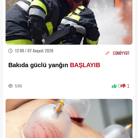
12:00 / 07 Avqust 2026
CƏMİYYƏT
Bakıda güclü yanğın
BAŞLAYIB
596
0
1