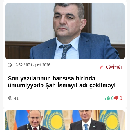
13:52 / 07 Avqust 2026
CƏMİYYƏT
Son yazılarımın hansısa birində
ümumiyyətlə Şah İsmayıl adı çəkilməyib
—
Fazil Mustafadan AÇIQLAMA
41
0
0