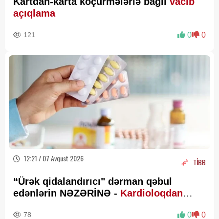
Kartdan-karta köçürmələrlə bağlı
vacib
açıqlama
121
0
0
12:21 / 07 Avqust 2026
TİBB
“Ürək qidalandırıcı" dərman qəbul
edənlərin NƏZƏRİNƏ -
Kardioloqdan
VACİB XƏBƏRDARLIQ
78
0
0