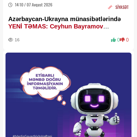
14:10 / 07 Avqust 2026
SİYASƏT
Azərbaycan-Ukrayna münasibətlərində
YENİ TƏMAS: Ceyhun Bayramov
Budanovla görüşdü
16
0
0