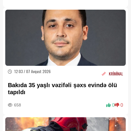
12:03 / 07 Avqust 2026
KRİMİNAL
Bakıda 35 yaşlı vəzifəli şəxs evində ölü
tapıldı
658
0
0