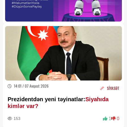
14:01 / 07 Avqust 2026
SİYASƏT
Prezidentdən yeni təyinatlar:
Siyahıda
kimlər var?
153
1
0