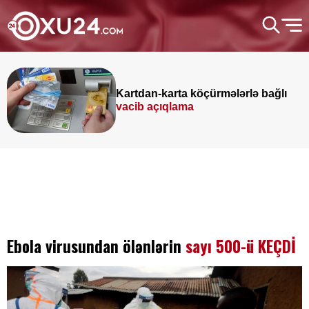
Kartdan-karta köçürmələrlə bağlı
vacib açıqlama
Ebola virusundan ölənlərin
sayı 500-ü KEÇDİ