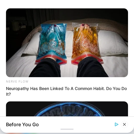
FOTO
308
0
0
KEÇİDLƏR
ƏLAQƏ
Tel: (+99450) 247 90 86
Ana səhifə
NERVE FLOW
E-mail: oxucomsayti @gmail.com
HAQQIMIZDA
Neuropathy Has Been Linked To A Common Habit. Do You Do
It?
ƏLAQƏ
REKLAM
SOSİAL
SAYĞAC
Before You Go