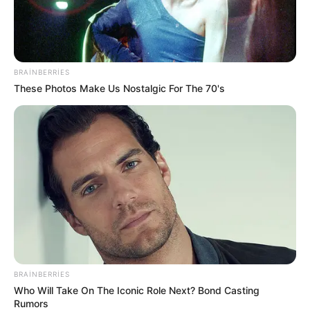
BRAINBERRIES
These Photos Make Us Nostalgic For The 70's
11:03 / 06 Avqust 2026
CƏMİYYƏT
Ofisdə yanğın -
Bir nəfər xilas edildi
68
0
0
BRAINBERRIES
Who Will Take On The Iconic Role Next? Bond Casting
Rumors