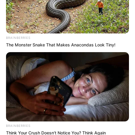
DSMF açıqlama yaydı
66
0
0
BRAINBERRIES
The Monster Snake That Makes Anacondas Look Tiny!
11:11 / 06 Avqust 2026
CƏMİYYƏT
"Qaçqınkom" aylıq müavinətlə bağlı
RƏSMİ AÇIQLAMA YAYDI
BRAINBERRIES
Think Your Crush Doesn't Notice You? Think Again