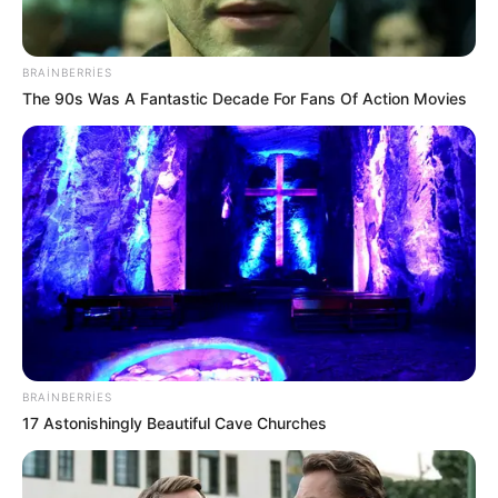
BRAINBERRIES
The 90s Was A Fantastic Decade For Fans Of Action Movies
11:30 / 06 Avqust 2026
MARAQLI
NASA Yerin əsl formasını
açıqladı
68
0
0
BRAINBERRIES
17 Astonishingly Beautiful Cave Churches