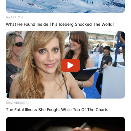
HABERION
What He Found Inside This Iceberg Shocked The World!
13:22 / 06 Avqust 2026
SİYASƏT
Prezidentdən Bəxtiyar Aslanbəyli ilə
bağlı
SƏRƏNCAM
5
0
0
BRAINBERRIES
The Fatal Illness She Fought While Top Of The Charts