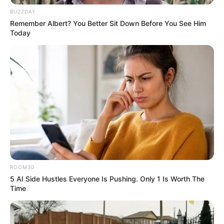
06 Avqust 2026, 12:58
BUZZDAY
Remember Albert? You Better Sit Down Before You See Him
Zəncirvari qəza -
5 nəfər xəsarət alıb
Today
06 Avqust 2026, 11:49
Cənubi Qafqazda kommunikasiyaların
açılması İran üçün hansı nəticələri vəd
06 Avqust 2026, 11:40
edir? —
ŞƏRH
ROOM30
5 AI Side Hustles Everyone Is Pushing. Only 1 Is Worth The
Time