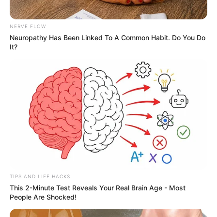
13:06 / 06 Avqust 2026
CƏMİYYƏT
NERVE FLOW
Neuropathy Has Been Linked To A Common Habit. Do You Do
Sabah hava necə
olacaq?
It?
31
0
0
TIPS AND LIFE HACKS
This 2-Minute Test Reveals Your Real Brain Age - Most
People Are Shocked!