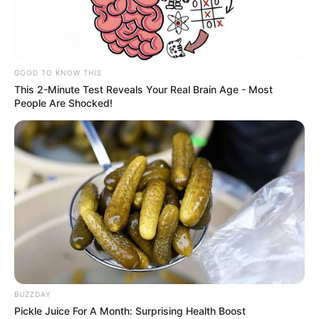
GOOD TO KNOW THIS
This 2-Minute Test Reveals Your Real Brain Age - Most
People Are Shocked!
CƏMİYYƏT
441
06.07.2026, 10:45
6 il əvvəl ABŞ-yə köçən azərbaycanlı aparıcı və aktrisa
BUZZDAY
Tunay Əliyeva paylaşımı ilə diqqət çəkib.
Pickle Juice For A Month: Surprising Health Boost