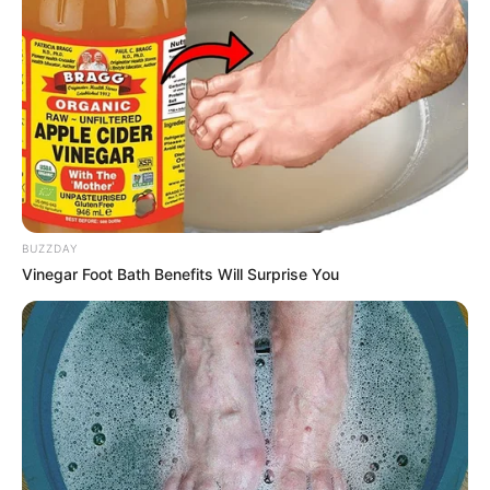
BUZZDAY
Vinegar Foot Bath Benefits Will Surprise You
12:58 / 06 Avqust 2026
CƏMİYYƏT
Kollektorlar və BOKT əməkdaşları
borclunun ailəsini
qorxuda bilər?
42
0
0