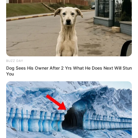
BUZZ DAY
Dog Sees His Owner After 2 Yrs What He Does Next Will Stun
You
Digər xəbərlər