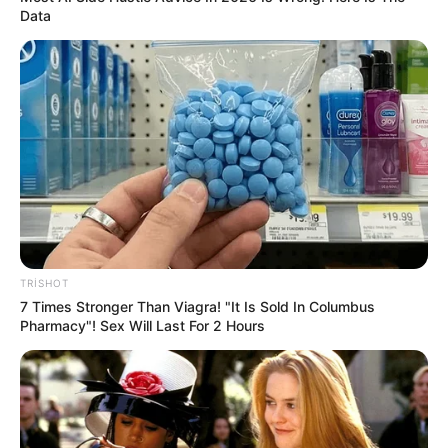
Data
11:49 / 06 Avqust 2026
CƏMİYYƏT
Zəncirvari qəza -
5 nəfər xəsarət alıb
TRISHOT
7 Times Stronger Than Viagra! "It Is Sold In Columbus
Pharmacy"! Sex Will Last For 2 Hours
58
0
0