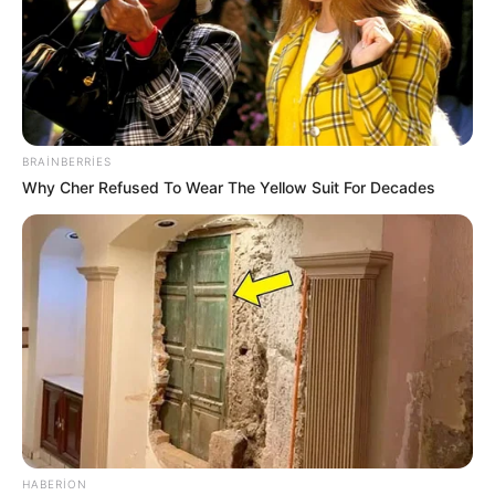
BRAINBERRIES
Why Cher Refused To Wear The Yellow Suit For Decades
11:40 / 06 Avqust 2026
CƏMİYYƏT
Cənubi Qafqazda kommunikasiyaların
HABERION