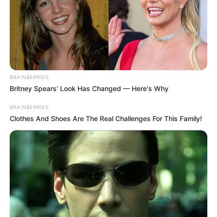
BRAINBERRIES
Britney Spears' Look Has Changed — Here's Why
11:31 / 06 Avqust 2026
İQTİSADİYYAT
BRAINBERRIES
Clothes And Shoes Are The Real Challenges For This Family!
Büdcədən 192 milyon manata yaxın
vəsait
geri qaytarılıb
67
0
0