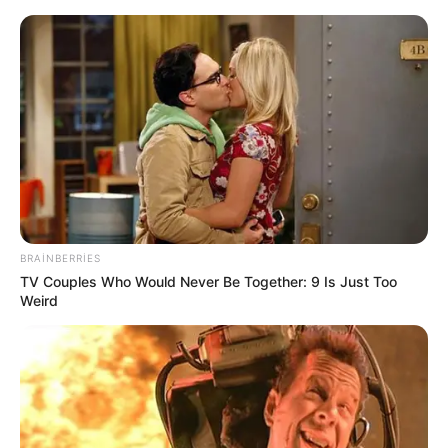
10:48 / 06 Avqust 2026
CƏMİYYƏT
Ekoloqdan ekoloji bərpa ilə bağlı
MÜHÜM AÇIQLAMA: Hansı hallarda
müdaxilə qaçılmazdır?
67
0
0
BRAINBERRIES
TV Couples Who Would Never Be Together: 9 Is Just Too
Weird