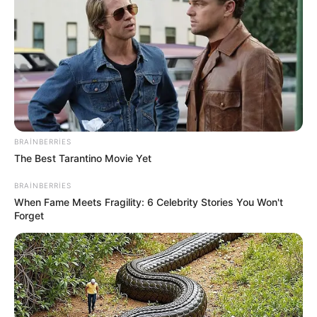
11:28 / 06 Avqust 2026
CƏMİYYƏT
Qaydalar TƏSDİQLƏNDİ:
1 sentyabr
2026-cı il tarixindən qüvvəyə minəcək
342
0
0
BRAINBERRIES
The Best Tarantino Movie Yet
BRAINBERRIES
When Fame Meets Fragility: 6 Celebrity Stories You Won't
Forget
11:25 / 06 Avqust 2026
CƏMİYYƏT