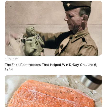
12:26 / 06 Avqust 2026
SİYASƏT
Ermənilərin Bakıdakı məhkəməsində
yekun qərar
elan olundu
55
0
0
BUZZ DAY
The Fake Paratroopers That Helped Win D-Day On June 6,
1944
12:25 / 06 Avqust 2026
TİBB
Ayaqlarda limfostaz və şişkinliyin təbii
müalicəsi –
Həkimdən XƏBƏRDARLIQ