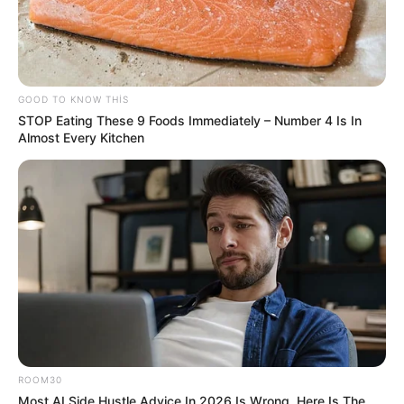
50
0
0
GOOD TO KNOW THIS
STOP Eating These 9 Foods Immediately – Number 4 Is In
Almost Every Kitchen
12:10 / 06 Avqust 2026
KRİMİNAL
48 nəfər
saxlanıldı
50
0
0
ROOM30
Most AI Side Hustle Advice In 2026 Is Wrong. Here Is The