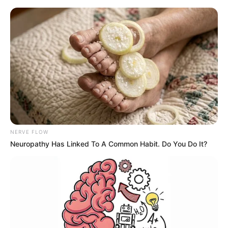
6 avqustda bizi nələr gözləyir? —
ULDUZ FALI
NERVE FLOW
Neuropathy Has Linked To A Common Habit. Do You Do It?
ABŞ-yə köçən aparıcı restoranda lavaş
bişirir -
“Bundan utanmıram”