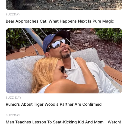
BUZZDAY
Bear Approaches Cat: What Happens Next Is Pure Magic
12:40 / 06 Avqust 2026
TİBB
Mioqard infarktı nədir və nə üçün
baş
verir?
46
0
0
BUZZ DAY
Rumors About Tiger Wood's Partner Are Confirmed
BUZZDAY
Man Teaches Lesson To Seat-Kicking Kid And Mom – Watch!