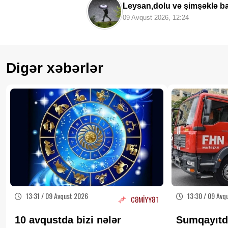
Leysan,dolu və şimşəklə b
09 Avqust 2026, 12:24
Digər xəbərlər
13:31 / 09 Avqust 2026
13:30 / 09 Avq
CƏMİYYƏT
10 avqustda bizi nələr
Sumqayıtd