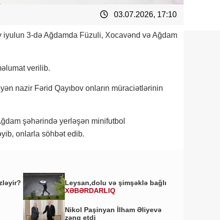
03.07.2026, 17:10
ov iyulun 3-də Ağdamda Füzuli, Xocavənd və Ağdam
əlumat verilib.
ləyən nazir Fərid Qayıbov onların müraciətlərinin
Ağdam şəhərində yerləşən minifutbol
ib, onlarla söhbət edib.
zləyir?
Leysan,dolu və şimşəklə bağlı
XƏBƏRDARLIQ
Nikol Paşinyan İlham Əliyevə
zəng etdi