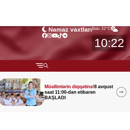
Namaz vaxtları
Bakı
32
°C
10:22
QARABAĞ
ust
Leysan olacaq, şimşək
MÜSAHİBƏ
çaxacaq, dolu düşəcək —
MARAQLI
ƏHALİYƏ XƏBƏRDARLIQ
CƏMİYYƏT
REDAKTORUN SEÇİMİ
ÖZƏL BÖLÜM