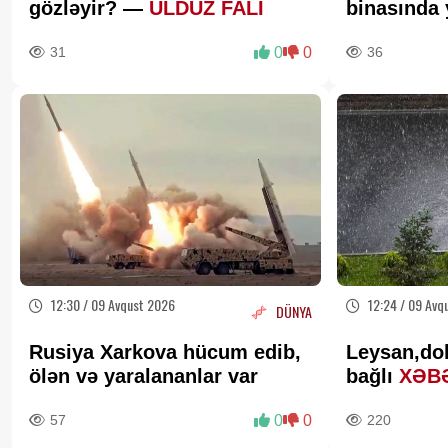
gözləyir? —
ULDUZ FALI
binasında 
sakinlər tə
31
0
0
36
12:30 / 09 Avqust 2026
12:24 / 09 Avq
DÜNYA
Rusiya Xarkova hücum edib,
Leysan,do
ölən və yaralananlar var
bağlı
XƏB
57
0
0
220