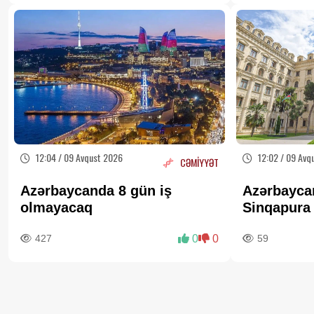
12:04 / 09 Avqust 2026
12:02 / 09 Avq
CƏMİYYƏT
Azərbaycanda 8 gün iş
Azərbayca
olmayacaq
Sinqapura
təbriki
427
0
0
59