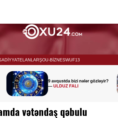
İSADİYYAT
ELANLAR
ŞOU-BİZNES
WUF13
Müəllimlərin diqqətinə!
8 avq
ləyir?
saat 11:00-dan etibarən
BAŞLADI
damda vətəndaş qəbulu