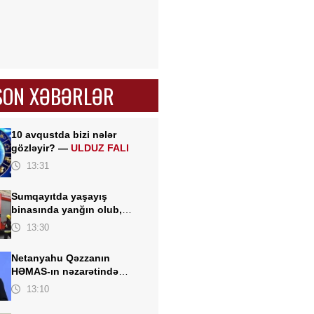
SON XƏBƏRLƏR
10 avqustda bizi nələr
gözləyir? —
ULDUZ FALI
13:31
Sumqayıtda yaşayış
binasında yanğın olub,
sakinlər təxliyə edilib
13:30
Netanyahu Qəzzanın
HƏMAS-ın nəzarətində
olmayan hissəsində
13:10
yenidənqurma işlərini
təsdiqləyib