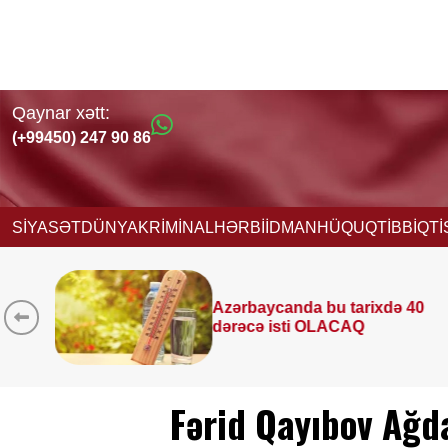
Qaynar xətt:
(+99450) 247 90 86
SİYASƏT
DÜNYA
KRİMİNAL
HƏRBİ
İDMAN
HÜQUQ
TİBB
İQT
ixdə 40
9 avqustda bizi nələr göz
—
ULDUZ FALI
Fərid Qayıbov Ağ