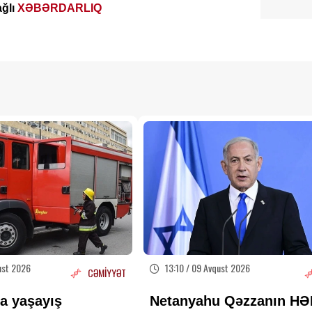
ağlı
XƏBƏRDARLIQ
ust 2026
13:10 / 09 Avqust 2026
CƏMİYYƏT
a yaşayış
Netanyahu Qəzzanın H