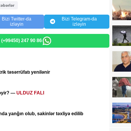
xəbərlər
Bizi Twitter-da
Bizi Telegram-da
izləyin
izləyin
: (+99450) 247 90 86
ik təsərrüfatı yenilənir
ləyir? —
ULDUZ FALI
a yanğın olub, sakinlər təxliyə edilib