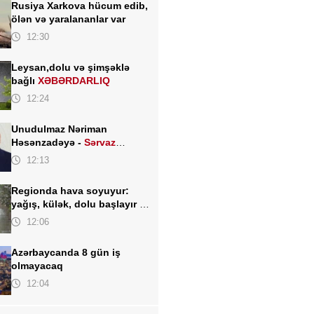
Rusiya Xarkova hücum edib,
ölən və yaralananlar var
12:30
Leysan,dolu və şimşəklə
bağlı
XƏBƏRDARLIQ
12:24
Unudulmaz Nəriman
Həsənzadəyə -
Sərvaz
HÜSEYNOĞLU
12:13
Regionda hava soyuyur:
yağış, külək, dolu başlayır -
TARİX AÇIQLANDI
12:06
Azərbaycanda 8 gün iş
olmayacaq
12:04