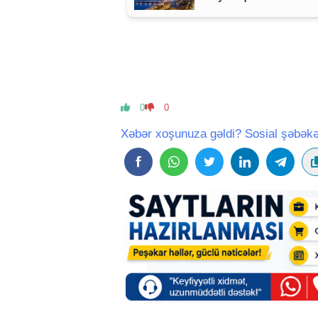
0
0
Xəbər xoşunuza gəldi? Sosial şəbəkə