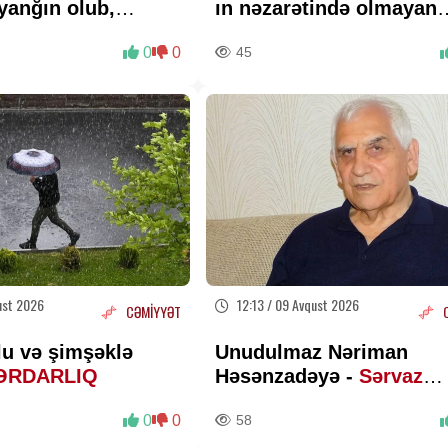
yanğın olub,
ın nəzarətində olmayan
xliyə edilib
hissəsində yenidənqur
0
0
45
işlərini təsdiqləyib
ust 2026
12:13 / 09 Avqust 2026
CƏMİYYƏT
lu və şimşəklə
Unudulmaz Nəriman
ƏRDARLIQ
Həsənzadəyə -
Sərvaz
HÜSEYNOĞLU
0
0
58