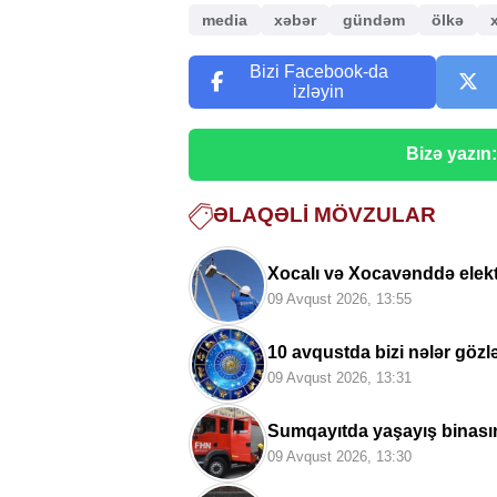
media
xəbər
gündəm
ölkə
Bizi Facebook-da
izləyin
Bizə yazın
ƏLAQƏLI MÖVZULAR
Xocalı və Xocavənddə elektr
09 Avqust 2026, 13:55
10 avqustda bizi nələr göz
09 Avqust 2026, 13:31
Sumqayıtda yaşayış binasınd
09 Avqust 2026, 13:30