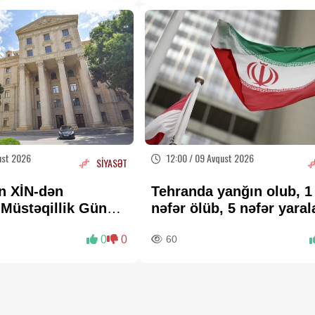
ust 2026
12:00 / 09 Avqust 2026
SİYASƏT
n XİN-dən
Tehranda yanğın olub, 1
 Müstəqillik Günü
nəfər ölüb, 5 nəfər yara
0
0
60