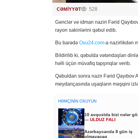
CƏMİYYƏT
528
Gənclər və idman naziri Fərid Qayıb
rayon sakinlərini qəbul edib.
Bu barədə
Oxu24.com
-a nazirlikdən m
Bildirilib ki, qəbulda vətəndaşları din
həlli üçün müvafiq tapşırıqlar verib.
Qəbuldan sonra nazir Fərid Qayıbov 
meydançasında uşaqların məşqini izləy
HƏMÇININ OXUYUN
10 avqustda bizi nələr gö
—
ULDUZ FALI
Azərbaycanda 8 gün iş
olmayacaq