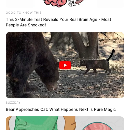
Azərbaycanda əhalinin yarısı artıq
çəkidən
əziyyət çəkir
GOOD TO KNOW THIS
This 2-Minute Test Reveals Your Real Brain Age - Most
80
0
0
People Are Shocked!
15:15 / 06 Avqust 2026
HÜQUQ
BUZZDAY
Attestasiyadan keçməmək işdən
Bear Approaches Cat: What Happens Next Is Pure Magic
çıxarılmaq demək deyil –
Vacib hüquqi
məqamlar
95
0
0