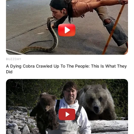
BUZZDAY
A Dying Cobra Crawled Up To The People: This Is What They
Did
19:09 / 06 Avqust 2026
CƏMİYYƏT
Şəxs məcburi nikahda saxlanıla bilərmi?
—
Vəkildən AÇIQLAMA
49
0
0