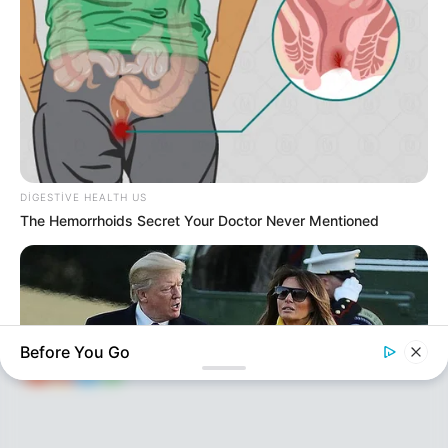
KEÇİDLƏR
ƏLAQƏ
DIGESTIVE HEALTH US
Tel: (+99450) 247 90 86
Ana səhifə
The Hemorrhoids Secret Your Doctor Never Mentioned
E-mail: oxucomsayti @gmail.com
HAQQIMIZDA
ƏLAQƏ
REKLAM
SOSİAL
SAYĞAC
Before You Go