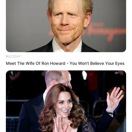
18:09 / 06 Avqust 2026
CƏMİYYƏT
Azərbaycandakı ali təhsilli insanların
BUZZDAY
Meet The Wife Of Ron Howard - You Won't Believe Your Eyes
sayı - AÇIQLANDI
57
0
0