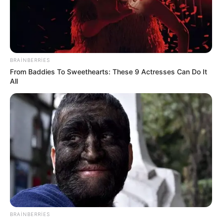
BRAINBERRIES
From Baddies To Sweethearts: These 9 Actresses Can Do It
All
CƏMİYYƏT
512
03.07.2026, 14:24
Müddətdən artıq həqiqi hərbi xidmət hərbi qulluqçu əsgər
Pənahov Elvin Məhəmməd oğlu kəskin miokard infarktı
BRAINBERRIES