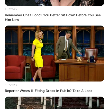
18:45 / 06 Avqust 2026
CƏMİYYƏT
BUZZDAY
Remember Chaz Bono? You Better Sit Down Before You See
İcra başçısı üç qurumu birləşdirdi, yeni
Him Now
rəis təyin etdi -
FOTO
74
0
0
BUZZDAY
Reporter Wears Ill-Fitting Dress In Public? Take A Look
18:41 / 06 Avqust 2026
CƏMİYYƏT
İcra başçısı üç qurumu birləşdirdi,
yeni