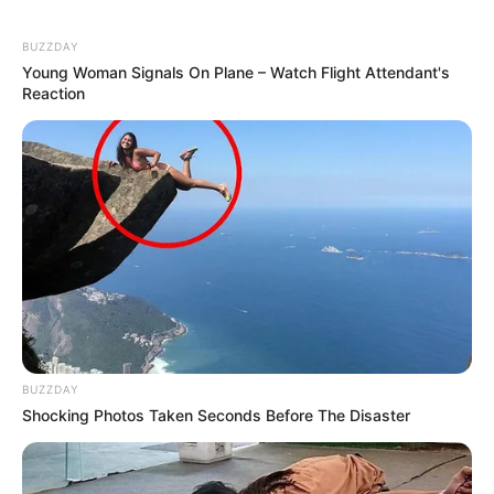
Xanım Sultanova yüksək vəzifəyə təyin
edildi
BUZZDAY
Young Woman Signals On Plane – Watch Flight Attendant's
Reaction
55
0
0
BUZZDAY
Shocking Photos Taken Seconds Before The Disaster