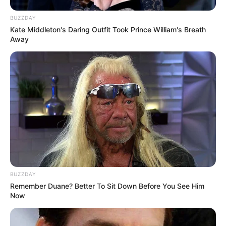
BUZZDAY
Kate Middleton's Daring Outfit Took Prince William's Breath
Away
17:55 / 06 Avqust 2026
CƏMİYYƏT
BUZZDAY
Azərbaycanda BOKT
ləğv olundu
Remember Duane? Better To Sit Down Before You See Him
Now
70
0
0