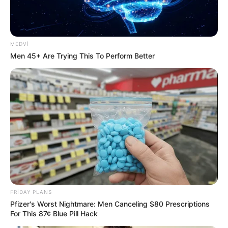
MEDVI
Men 45+ Are Trying This To Perform Better
17:15 / 06 Avqust 2026
CƏMİYYƏT
Bakı-Qazax yolunda qəza -
Yaralılar var -
VİDEO
89
0
0
FRIDAY PLANS
Pfizer's Worst Nightmare: Men Canceling $80 Prescriptions
For This 87¢ Blue Pill Hack