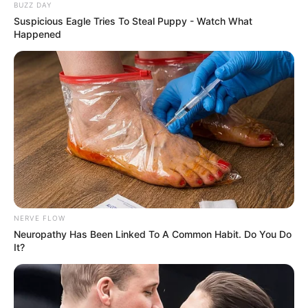
BUZZ DAY
Suspicious Eagle Tries To Steal Puppy - Watch What
Happened
15:53 / 06 Avqust 2026
SİYASƏT
Rubinyanın yeni vəzifəsi Bakı-İrəvan
xəttinə necə təsir edəcək? –
Politoloq
açıqladı
109
0
0
NERVE FLOW
Neuropathy Has Been Linked To A Common Habit. Do You Do
It?