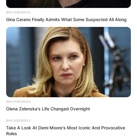
BRAINBERRIES
19:37 / 06 Avqust 2026
CƏMİYYƏT
Gina Carano Finally Admits What Some Suspected All Along
Nazirlik küləklə bağlı XƏBƏRDARLIQ
ETDİ -
Dənizə GİRMƏYİN
30
0
0
BRAINBERRIES
Olena Zelenska's Life Changed Overnight
BRAINBERRIES
Take A Look At Demi Moore's Most Iconic And Provocative
19:30 / 06 Avqust 2026
CƏMİYYƏT
Roles