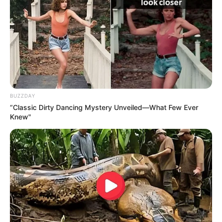
rəis təyin etdi
61
0
0
BUZZDAY
“Classic Dirty Dancing Mystery Unveiled—What Few Ever
Knew"
18:40 / 06 Avqust 2026
SİYASƏT
Zaur TikTok-dadır, Rəşad Məcid isə
tarixdə -
Turan Etibaroğlu yazır…
169
1
0