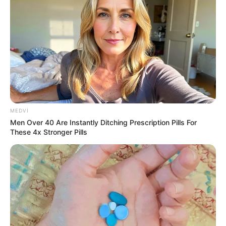
biznesə və qiymətlərə necə təsir
111
0
0
edəcək?
MEDVI
Men Over 40 Are Instantly Ditching Prescription Pills For
These 4x Stronger Pills
16:15 / 06 Avqust 2026
CƏMİYYƏT
Prezidentin təltif etdiyi Bəxtiyar
Aslanbəyli kimdir? -
DOSYE
89
0
0