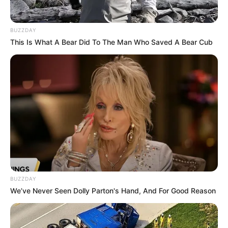
BUZZDAY
This Is What A Bear Did To The Man Who Saved A Bear Cub
19:05 / 06 Avqust 2026
CƏMİYYƏT
Bəzi marşrutların hərəkət
istiqamətləri
dəyişdi
51
0
0
BUZZDAY
We’ve Never Seen Dolly Parton's Hand, And For Good Reason