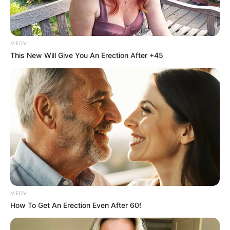
CƏMİYYƏT
Kiberhücumçular brauzer yeniləməsi adı
ilə
virus yayırlar
MEDVI
This New Will Give You An Erection After +45
88
0
0
16:15 / 06 Avqust 2026
SİYASƏT
MEDVI
How To Get An Erection Even After 60!
Prezidentin Fərmanı ilə gömrükdə
YENİ
MƏRHƏLƏ: Sadələşdirilmiş qaydalar