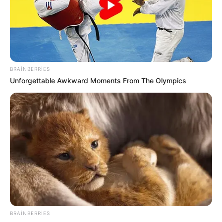
0
0
BRAINBERRIES
Unforgettable Awkward Moments From The Olympics
Xəbər xoşunuza gəldi? Sosial şəbəkələrdə paylaşın
media
xəbər
gündəm
ölkə
xəbərlər
BRAINBERRIES