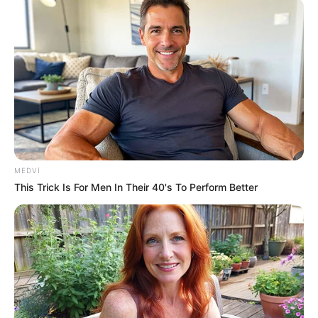
16:55 / 06 Avqust 2026
CƏMİYYƏT
Dövlət dəstəyi almaq istəyən özəl
bağçalar üçün
şərt açıqlandı
79
0
0
MEDVI
This Trick Is For Men In Their 40's To Perform Better
16:40 / 06 Avqust 2026