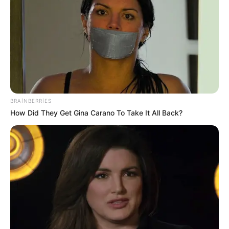
19:59 / 06 Avqust 2026
CƏMİYYƏT
Bu məktəblər üzrə vakansiya seçimi
BRAINBERRIES
başlayır
How Did They Get Gina Carano To Take It All Back?
1
0
0