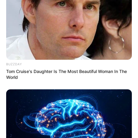
BUZZDAY
17:35 / 06 Avqust 2026
Tom Cruise's Daughter Is The Most Beautiful Woman In The
CƏMİYYƏT
World
Başqalarının sənədləri ilə sərhədi
keçmək
istədilər
61
0
0