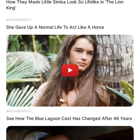
Bizi Facebook-da
Bizi Twitter-da
How They Made Little Simba Look So Lifelike in 'The Lion
izləyin
izləyin
King'
BRAINBERRIES
Bizə yazın: (+99450) 247 90 86
She Gave Up A Normal Life To Act Like A Horse
ƏLAQƏLI MÖVZULAR
Bu məktəblər üzrə vakansiya seçimi
başlayır
06 Avqust 2026, 19:59
Nazirlik küləklə bağlı XƏBƏRDARLIQ
ETDİ -
Dənizə GİRMƏYİN
06 Avqust 2026, 19:37
Xanım Sultanova yüksək vəzifəyə təyin
BRAINBERRIES
edildi
06 Avqust 2026, 19:30
See How The Blue Lagoon Cast Has Changed After 46 Years
Şəxs məcburi nikahda saxlanıla bilərmi?
—
Vəkildən AÇIQLAMA
06 Avqust 2026, 19:09