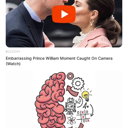
15:45 / 06 Avqust 2026
TİBB
Boğazı ağaran uşağa bunu etməyin! –
Həkimdən vacib xəbərdarlıq
110
0
0
BUZZDAY
Embarrassing Prince William Moment Caught On Camera
(Watch)
15:30 / 06 Avqust 2026
CƏMİYYƏT