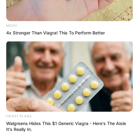
MEDVI
4x Stronger Than Viagra! This To Perform Better
15:55 / 06 Avqust 2026
CƏMİYYƏT
Bərdədə açıq sahədə yanğın
- VİDEO
81
0
0
FRIDAY PLANS
Walgreens Hides This $1 Generic Viagra - Here's The Aisle
It's Really In.