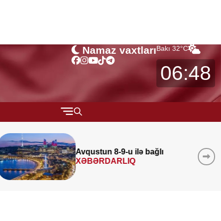
Namaz vaxtları
Bakı
32
°C
06:48
QARABAĞ
MÜSAHİBƏ
ğlı
Azad edilmiş ərazilərind
layihə
icra edilib
MARAQLI
CƏMİYYƏT
REDAKTORUN SEÇİMİ
ÖZƏL BÖLÜM