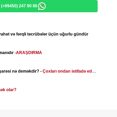
: (+99450) 247 90 86
ahət və fərqli təcrübələr üçün uğurlu gündür
rmanıdır
-ARAŞDIRMA
şarəsi nə deməkdir? -
Çoxları ondan istifadə edə
ək olar?