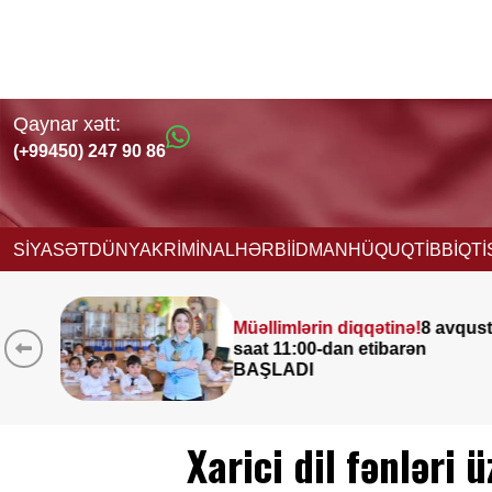
Qaynar xətt:
(+99450) 247 90 86
SİYASƏT
DÜNYA
KRİMİNAL
HƏRBİ
İDMAN
HÜQUQ
TİBB
İQT
diqqətinə!
8 avqust
Leysan olacaq, 
n etibarən
çaxacaq, dolu d
ƏHALİYƏ XƏBƏ
Xarici dil fənləri 