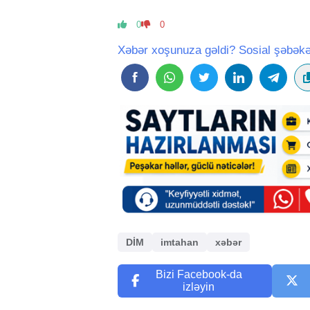
0
0
Xəbər xoşunuza gəldi? Sosial şəbəkə
DİM
imtahan
xəbər
Bizi Facebook-da
izləyin