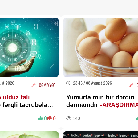
ust 2026
23:46 / 08 Avqust 2026
CƏMİYYƏT
 ulduz falı
—
Yumurta min bir dərdin
 fərqli təcrübələr
dərmanıdır
-ARAŞDIRM
lu gündür
0
0
140