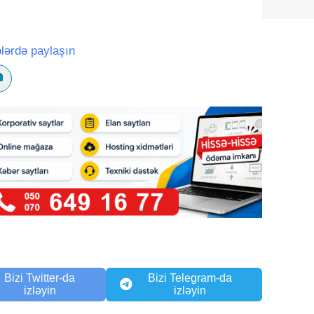
lərdə paylaşın
Bizi Twitter-da
Bizi Telegram-da
izləyin
izləyin