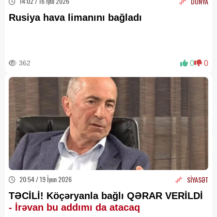
14:02 / 16 İyul 2026
DÜNYA
Rusiya hava limanını bağladı
362
0
0
20:54 / 19 İyun 2026
SİYASƏT
TƏCİLİ! Köçəryanla bağlı QƏRAR VERİLDİ
- İrəvan bu addımı da atacaq