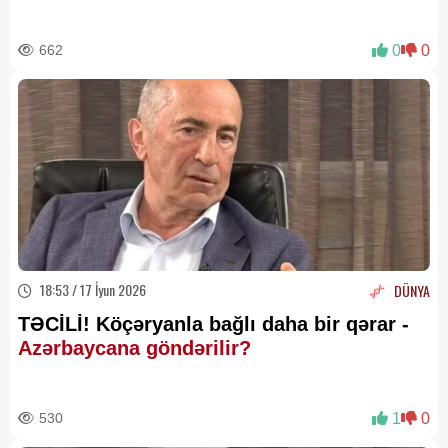
662
0
0
18:53 / 17 İyun 2026
DÜNYA
TƏCİLİ! Köçəryanla bağlı daha bir qərar -
Azərbaycana göndərilir?
530
1
0