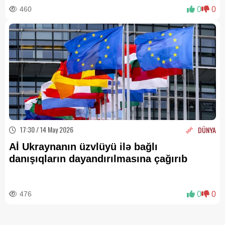
460
0
0
17:30 / 14 May 2026
DÜNYA
Aİ Ukraynanın üzvlüyü ilə bağlı
danışıqların dayandırılmasına çağırıb
476
0
0