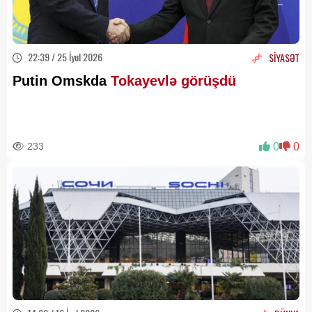
22:39 / 25 İyul 2026
SİYASƏT
Putin Omskda
Tokayevlə görüşdü
233
0
0