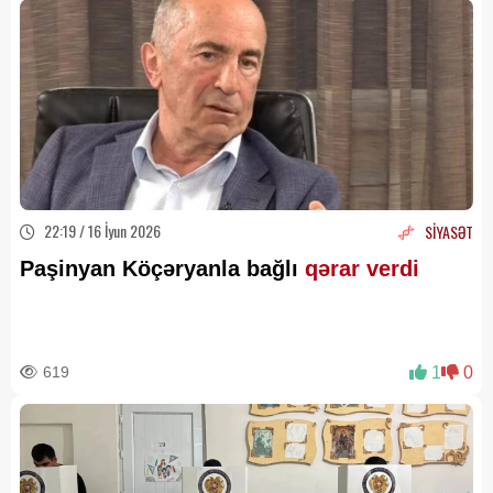
22:19 / 16 İyun 2026
SİYASƏT
Paşinyan Köçəryanla bağlı
qərar verdi
619
1
0