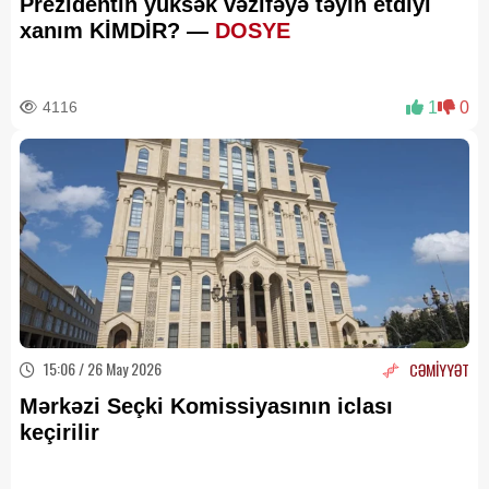
Prezidentin yüksək vəzifəyə təyin etdiyi
xanım KİMDİR? —
DOSYE
4116
1
0
15:06 / 26 May 2026
CƏMİYYƏT
Mərkəzi Seçki Komissiyasının iclası
keçirilir