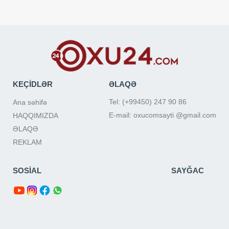
KEÇİDLƏR
ƏLAQƏ
Tel: (+99450) 247 90 86
Ana səhifə
E-mail: oxucomsayti @gmail.com
HAQQIMIZDA
ƏLAQƏ
REKLAM
SOSİAL
SAYĞAC