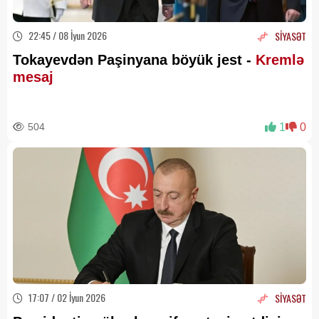
22:45 / 08 İyun 2026
SİYASƏT
Tokayevdən Paşinyana böyük jest -
Kremlə
mesaj
504
1
0
17:07 / 02 İyun 2026
SİYASƏT