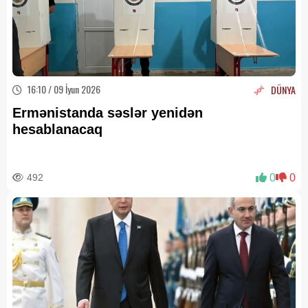
16:10 / 09 İyun 2026
DÜNYA
Ermənistanda səslər yenidən
hesablanacaq
492
0
0