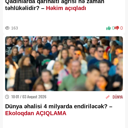
Qadınlarda qarınaltı ağrısı nə zaman
təhlükəlidir? –
Həkim açıqladı
163
0
0
10:01 / 03 Avqust 2026
DÜNYA
Dünya əhalisi 4 milyarda endiriləcək? –
Ekoloqdan AÇIQLAMA