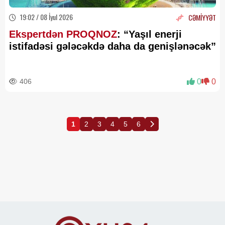
19:02 / 08 İyul 2026
CƏMİYYƏT
Ekspertdən PROQNOZ
: “Yaşıl enerji
istifadəsi gələcəkdə daha da genişlənəcək”
406
0
0
1
2
3
4
5
6