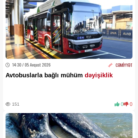
14:30 / 05 Avqust 2026
CƏMİYYƏT
Avtobuslarla bağlı mühüm
dəyişiklik
151
0
0