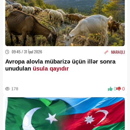
09:45 / 31 İyul 2026
MARAQLI
Avropa alovla mübarizə üçün illər sonra
unudulan
üsula qayıdır
178
0
0