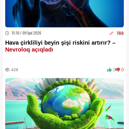
15:10 / 09 İyul 2026
TİBB
Hava çirkliliyi beyin şişi riskini artırır? –
Nevroloq açıqladı
428
0
0