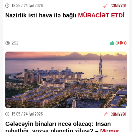
19:38 / 24 İyul 2026
CƏMİYYƏT
Nazirlik isti hava ilə bağlı
MÜRACİƏT ETDİ
252
0
0
15:05 / 24 İyul 2026
CƏMİYYƏT
Gələcəyin binaları necə olacaq: İnsan
rahatlığı, yoxsa planetin xilası? –
Memar