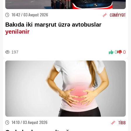
16:42 / 03 Avqust 2026
CƏMİYYƏT
Bakıda iki marşrut üzrə avtobuslar
yenilənir
197
0
0
14:10 / 03 Avqust 2026
TİBB