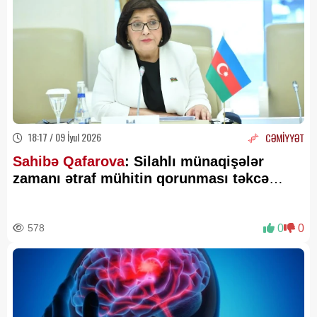
18:17 / 09 İyul 2026
CƏMİYYƏT
Sahibə Qafarova
: Silahlı münaqişələr
zamanı ətraf mühitin qorunması təkcə
ekoloji problem deyil
578
0
0