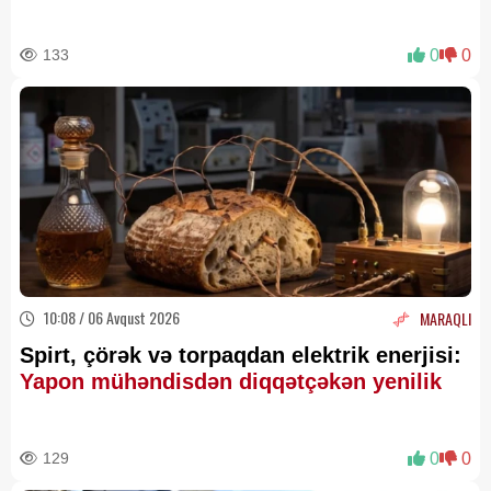
qaçılmazdır?
133
0
0
10:08 / 06 Avqust 2026
MARAQLI
Spirt, çörək və torpaqdan elektrik enerjisi:
Yapon mühəndisdən diqqətçəkən yenilik
129
0
0