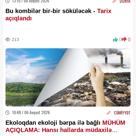
13:15 / 08 Avqust 2026
DÜNYA
Bu kombilər bir-bir söküləcək -
Tarix
açıqlandı
213
0
0
10:48 / 06 Avqust 2026
CƏMİYYƏT
Ekoloqdan ekoloji bərpa ilə bağlı
MÜHÜM
AÇIQLAMA: Hansı hallarda müdaxilə