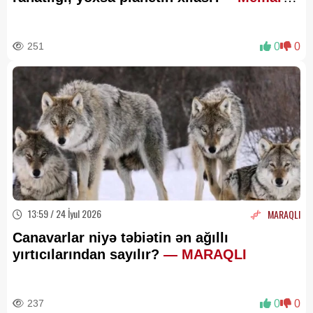
Oxu24.com-a danışdı
251
0
0
13:59 / 24 İyul 2026
MARAQLI
Canavarlar niyə təbiətin ən ağıllı
yırtıcılarından sayılır?
— MARAQLI
237
0
0