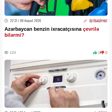
22:31 / 08 Avqust 2026
İQTİSADİYYAT
Azərbaycan benzin ixracatçısına
çevrilə
bilərmi?
123
0
0