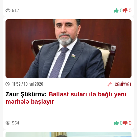
517
0
0
11:52 / 10 İyul 2026
CƏMİYYƏT
Zaur Şükürov:
Ballast suları ilə bağlı yeni
mərhələ başlayır
554
0
0