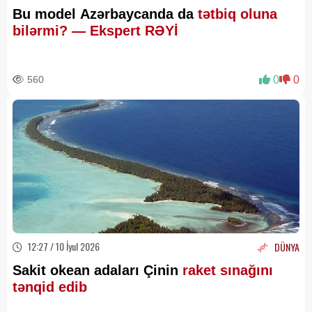
Bu model Azərbaycanda da
tətbiq oluna
bilərmi? — Ekspert RƏYİ
560
0
0
12:27 / 10 İyul 2026
DÜNYA
Sakit okean adaları Çinin
raket sınağını
tənqid edib