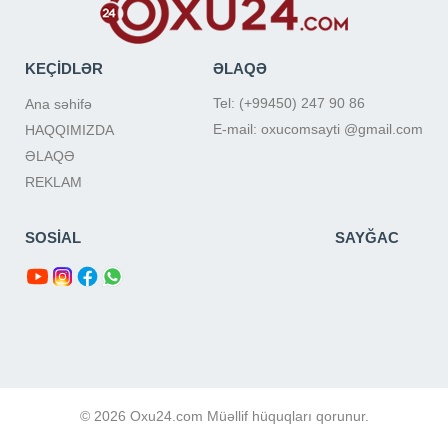
KEÇİDLƏR
ƏLAQƏ
Tel: (+99450) 247 90 86
Ana səhifə
E-mail: oxucomsayti @gmail.com
HAQQIMIZDA
ƏLAQƏ
REKLAM
SOSİAL
SAYĞAC
© 2026 Oxu24.com Müəllif hüquqları qorunur.