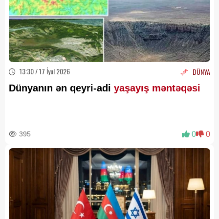
13:30 / 17 İyul 2026
DÜNYA
Dünyanın ən qeyri-adi
yaşayış məntəqəsi
395
0
0