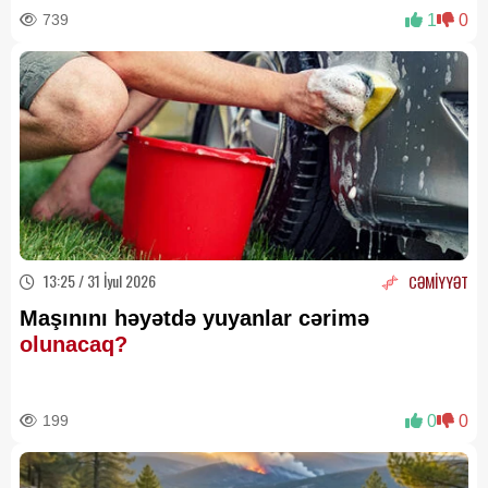
739
1
0
13:25 / 31 İyul 2026
CƏMİYYƏT
Maşınını həyətdə yuyanlar cərimə
olunacaq?
199
0
0