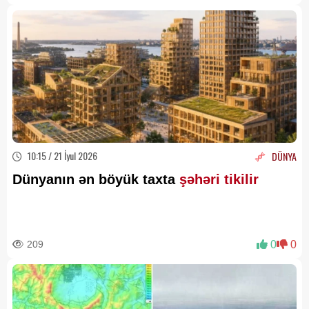
10:15 / 21 İyul 2026
DÜNYA
Dünyanın ən böyük taxta
şəhəri tikilir
209
0
0