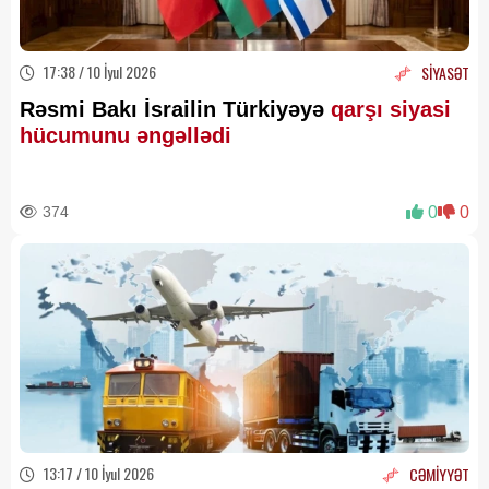
17:38 / 10 İyul 2026
SİYASƏT
Rəsmi Bakı İsrailin Türkiyəyə
qarşı siyasi
hücumunu əngəllədi
374
0
0
13:17 / 10 İyul 2026
CƏMİYYƏT