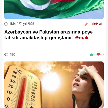
11:14 / 27 İyul 2026
CƏMİYYƏT
Azərbaycan və Pakistan arasında peşə
təhsili əməkdaşlığı genişlənir:
Əmək
bazarının tələblərinə uyğun hansı
islahatlar aparılmalıdır? – ÖZƏL
450
0
0