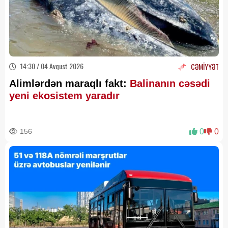
14:30 / 04 Avqust 2026
CƏMİYYƏT
Alimlərdən maraqlı fakt:
Balinanın cəsədi
yeni ekosistem yaradır
156
0
0