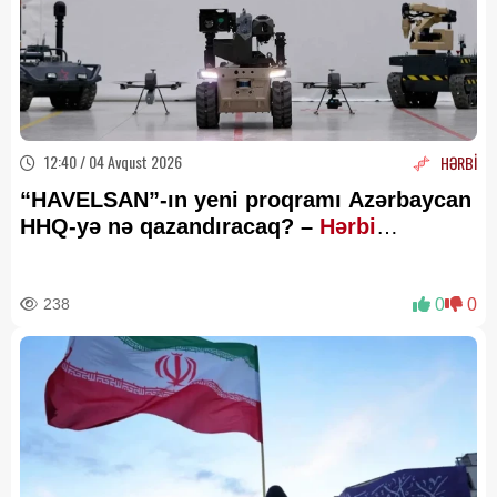
12:40 / 04 Avqust 2026
HƏRBİ
“HAVELSAN”-ın yeni proqramı Azərbaycan
HHQ-yə nə qazandıracaq? –
Hərbi
ekspertdən AÇIQLAMA
238
0
0