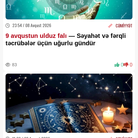
23:54 / 08 Avqust 2026
CƏMİYYƏT
9 avqustun ulduz falı
— Səyahət və fərqli
təcrübələr üçün uğurlu gündür
83
0
0