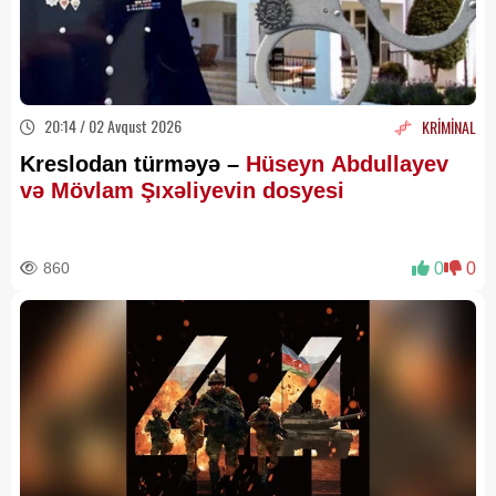
20:14 / 02 Avqust 2026
KRİMİNAL
Kreslodan türməyə –
Hüseyn Abdullayev
və Mövlam Şıxəliyevin dosyesi
860
0
0