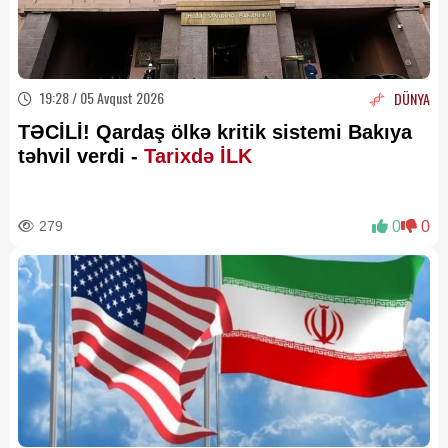
19:28 / 05 Avqust 2026
DÜNYA
TƏCİLİ! Qardaş ölkə kritik sistemi Bakıya
təhvil verdi -
Tarixdə İLK
279
0
0