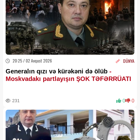
20:25 / 02 Avqust 2026
DÜNYA
Generalın qızı və kürəkəni də ölüb
-
Moskvadakı partlayışın ŞOK TƏFƏRRÜATI
231
0
0