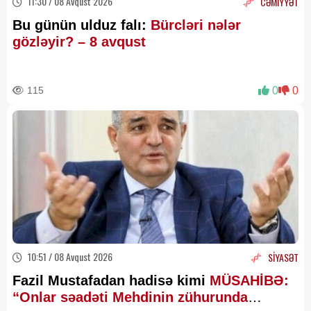
11:30 / 08 Avqust 2026
CƏMİYYƏT
Bu günün ulduz falı:
Bürcləri nələr
gözləyir? – 8 avqust
115
0
0
10:51 / 08 Avqust 2026
SİYASƏT
Fazil Mustafadan hadisə kimi
MÜSAHİBƏ:
“Onlar səadəti Mehdinin zühurunda