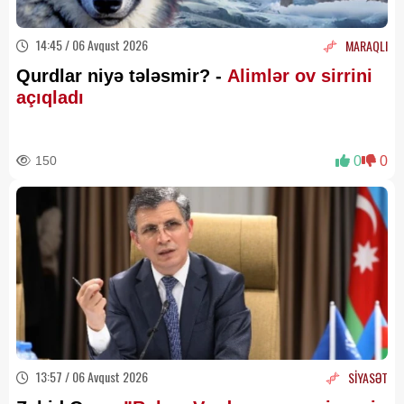
14:45 / 06 Avqust 2026
MARAQLI
Qurdlar niyə tələsmir? -
Alimlər ov sirrini
açıqladı
150
0
0
13:57 / 06 Avqust 2026
SİYASƏT