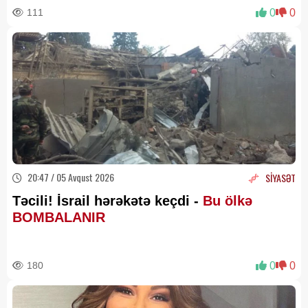
111
0
0
20:47 / 05 Avqust 2026
SİYASƏT
Təcili! İsrail hərəkətə keçdi -
Bu ölkə
BOMBALANIR
180
0
0