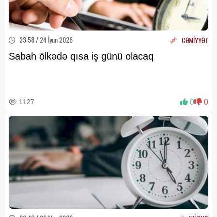
23:58 / 24 İyun 2026
CƏMİYYƏT
Sabah ölkədə qısa iş günü olacaq
1127
0
0