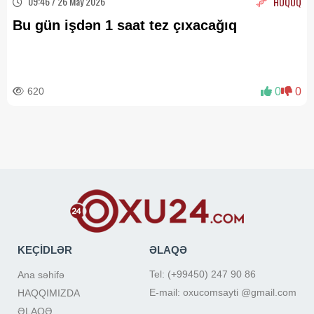
09:46 / 26 May 2026
HÜQUQ
Bu gün işdən 1 saat tez çıxacağıq
620
0
0
KEÇİDLƏR
ƏLAQƏ
Tel: (+99450) 247 90 86
Ana səhifə
E-mail: oxucomsayti @gmail.com
HAQQIMIZDA
ƏLAQƏ