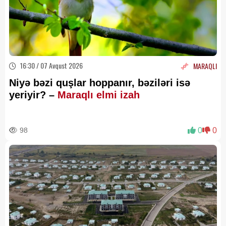
16:30 / 07 Avqust 2026
MARAQLI
Niyə bəzi quşlar hoppanır, bəziləri isə
yeriyir? –
Maraqlı elmi izah
98
0
0