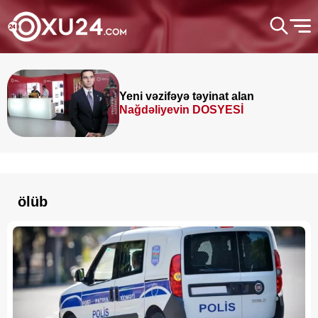
Yeni vəzifəyə təyinat alan
Nağdəliyevin DOSYESİ
ölüb