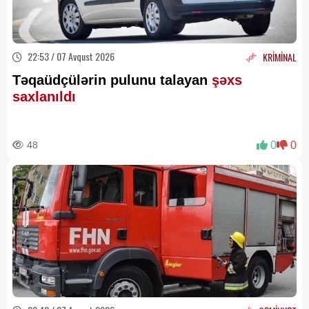
22:53 / 07 Avqust 2026
KRİMİNAL
Təqaüdçülərin pulunu talayan
şəxs
saxlanıldı
48
0
0