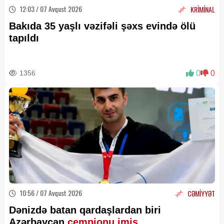
12:03 / 07 Avqust 2026
KRİMİNAL
Bakıda 35 yaşlı vəzifəli şəxs evində ölü
tapıldı
1356
0
0
10:56 / 07 Avqust 2026
CƏMİYYƏT
Dənizdə batan qardaşlardan biri
Azərbaycan
çempionu imiş