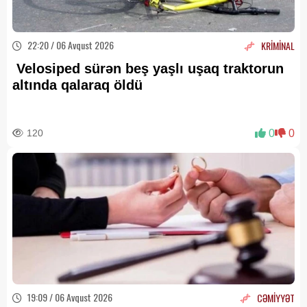
22:20 / 06 Avqust 2026
KRİMİNAL
Velosiped sürən beş yaşlı uşaq traktorun
altında qalaraq öldü
120
0
0
19:09 / 06 Avqust 2026
CƏMİYYƏT