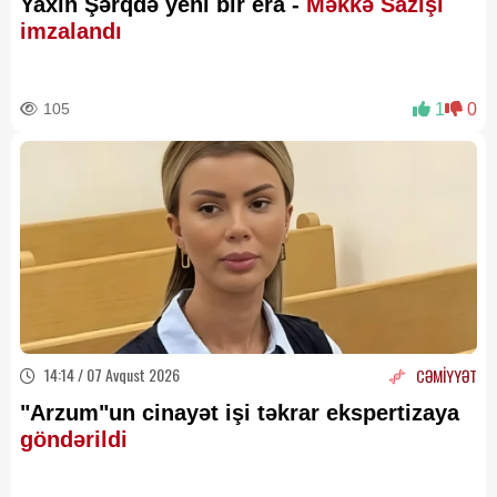
Yaxın Şərqdə yeni bir era -
Məkkə Sazişi
imzalandı
105
1
0
14:14 / 07 Avqust 2026
CƏMİYYƏT
"Arzum"un cinayət işi təkrar ekspertizaya
göndərildi