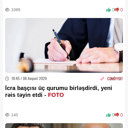
1089
0
0
18:45 / 06 Avqust 2026
CƏMİYYƏT
İcra başçısı üç qurumu birləşdirdi, yeni
rəis təyin etdi -
FOTO
140
0
0