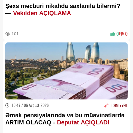
Şəxs məcburi nikahda saxlanıla bilərmi?
—
Vəkildən AÇIQLAMA
101
0
0
18:47 / 06 Avqust 2026
CƏMİYYƏT
Əmək pensiyalarında və bu müavinətlərdə
ARTIM OLACAQ -
Deputat AÇIQLADI