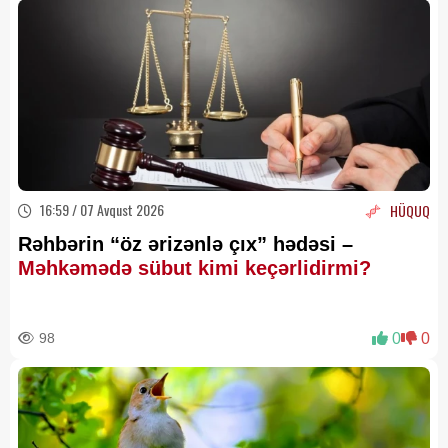
16:59 / 07 Avqust 2026
HÜQUQ
Rəhbərin “öz ərizənlə çıx” hədəsi –
Məhkəmədə sübut kimi keçərlidirmi?
98
0
0