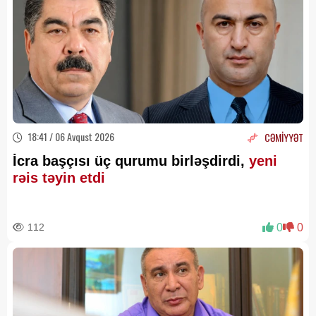
18:41 / 06 Avqust 2026
CƏMİYYƏT
İcra başçısı üç qurumu birləşdirdi,
yeni
rəis təyin etdi
112
0
0