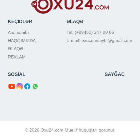
KEÇİDLƏR
ƏLAQƏ
Tel: (+99450) 247 90 86
Ana səhifə
E-mail: oxucomsayti @gmail.com
HAQQIMIZDA
ƏLAQƏ
REKLAM
SOSİAL
SAYĞAC
© 2026 Oxu24.com Müəllif hüquqları qorunur.