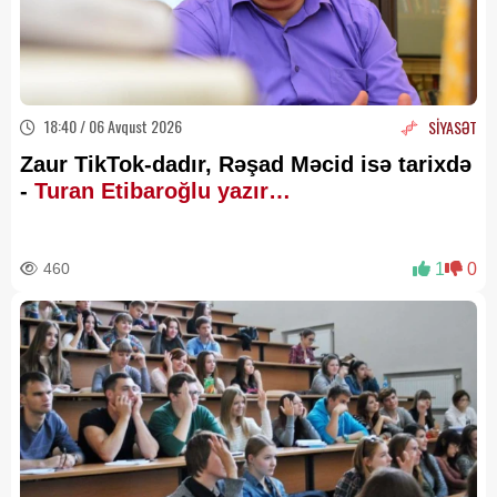
18:40 / 06 Avqust 2026
SİYASƏT
Zaur TikTok-dadır, Rəşad Məcid isə tarixdə
-
Turan Etibaroğlu yazır…
460
1
0