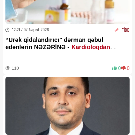
12:21 / 07 Avqust 2026
TİBB
“Ürək qidalandırıcı" dərman qəbul
edənlərin NƏZƏRİNƏ -
Kardioloqdan
VACİB XƏBƏRDARLIQ
110
0
0