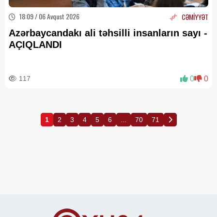
18:09 / 06 Avqust 2026
CƏMİYYƏT
Azərbaycandakı ali təhsilli insanların sayı -
AÇIQLANDI
117
0
0
1
2
3
4
5
6
...
70
71