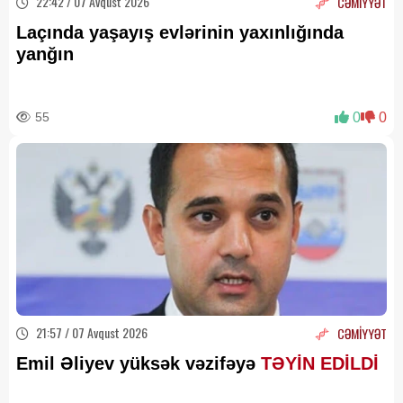
22:42 / 07 Avqust 2026
CƏMİYYƏT
Laçında yaşayış evlərinin yaxınlığında
yanğın
55
0
0
21:57 / 07 Avqust 2026
CƏMİYYƏT
Emil Əliyev yüksək vəzifəyə
TƏYİN EDİLDİ