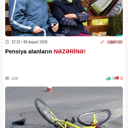
22:32 / 06 Avqust 2026
CƏMİYYƏT
Pensiya alanların
NƏZƏRİNƏ!
126
0
0