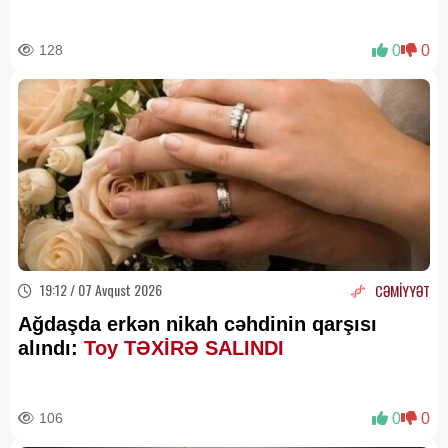
128
0
0
19:12 / 07 Avqust 2026
CƏMİYYƏT
Ağdaşda erkən nikah cəhdinin qarşısı
alındı:
Toy TƏXİRƏ SALINDI
106
0
0