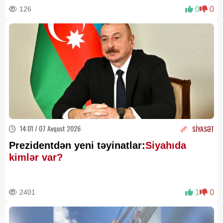
126
0
0
14:01 / 07 Avqust 2026
SİYASƏT
Prezidentdən yeni təyinatlar:
Siyahıda
kimlər var?
2401
1
0