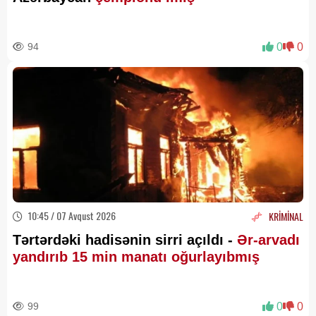
94
0
0
10:45 / 07 Avqust 2026
KRİMİNAL
Tərtərdəki hadisənin sirri açıldı -
Ər-arvadı
yandırıb 15 min manatı oğurlayıbmış
99
0
0