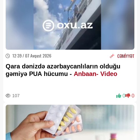
12:39 / 07 Avqust 2026
CƏMİYYƏT
Qara dənizdə azərbaycanlıların olduğu
gəmiyə PUA hücumu -
Anbaan- Video
107
0
0