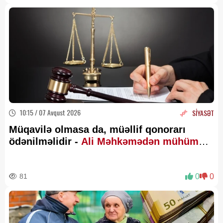
10:15 / 07 Avqust 2026
SİYASƏT
Müqavilə olmasa da, müəllif qonorarı
ödənilməlidir -
Ali Məhkəmədən mühüm
qərar
81
0
0