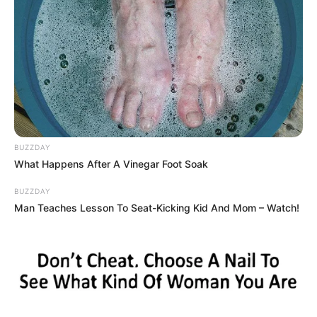
12:58 / 06 Avqust 2026
CƏMİYYƏT
Kollektorlar və BOKT əməkdaşları
borclunun ailəsini
qorxuda bilər?
1
0
0
BUZZDAY
What Happens After A Vinegar Foot Soak
BUZZDAY
Man Teaches Lesson To Seat-Kicking Kid And Mom – Watch!
12:55 / 06 Avqust 2026
HÜQUQ
Müstəntiq istənilən şəxsin telefonunu