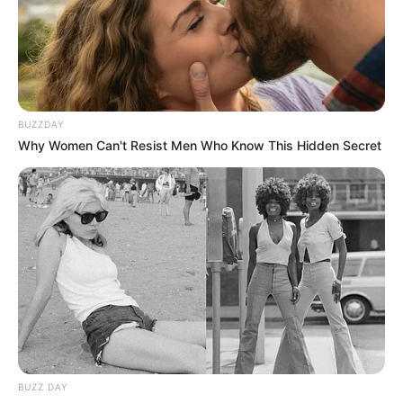
11:28 / 06 Avqust 2026
CƏMİYYƏT
BUZZDAY
Why Women Can't Resist Men Who Know This Hidden Secret
Qaydalar TƏSDİQLƏNDİ:
1 sentyabr
2026-cı il tarixindən qüvvəyə minəcək
299
0
0
BUZZ DAY