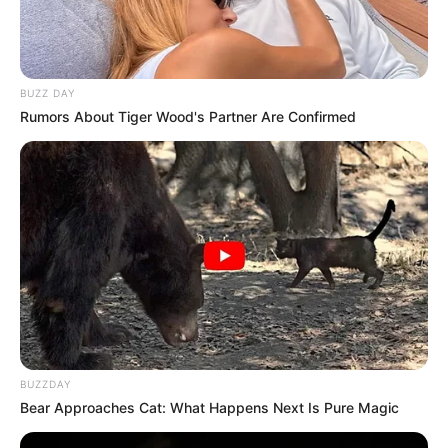
BUZZ DAY
Rumors About Tiger Wood's Partner Are Confirmed
12:40 / 06 Avqust 2026
TİBB
Mioqard infarktı nədir və nə üçün
baş
verir?
37
0
0
BUZZDAY
Bear Approaches Cat: What Happens Next Is Pure Magic