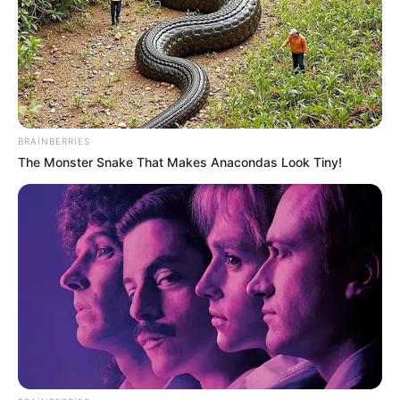
köçü böyük dəyişikliklərdən xəbər verir
63
0
0
BRAINBERRIES
The Monster Snake That Makes Anacondas Look Tiny!
10:35 / 06 Avqust 2026
CƏMİYYƏT
Pensiya alanlara ŞAD xəbər -
Tarix
açıqlandı
512
0
0