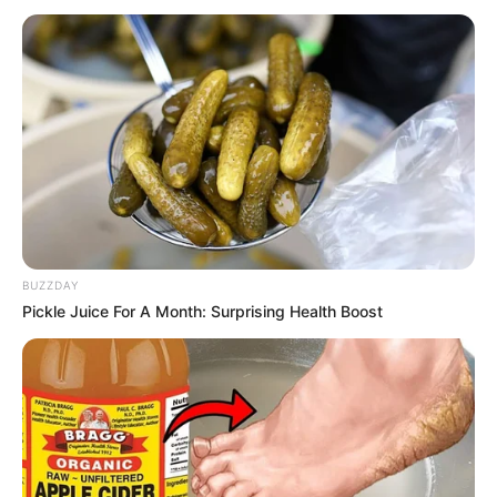
İlham Əliyevin Avropa Komissiyasının Prezidenti
Ursula Fon der Lyayen ilə təkbətək görüşü olub.
Oxu24.com
bildirir ki, bu barədə APA-nın əməkdaşı xəbər
verir.
BUZZDAY
Pickle Juice For A Month: Surprising Health Boost