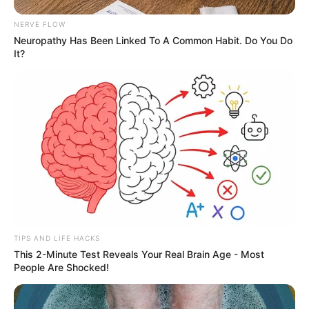
NERVE FLOW
Neuropathy Has Been Linked To A Common Habit. Do You Do
It?
Digər xəbərlər
TIPS AND LIFE HACKS
This 2-Minute Test Reveals Your Real Brain Age - Most
People Are Shocked!