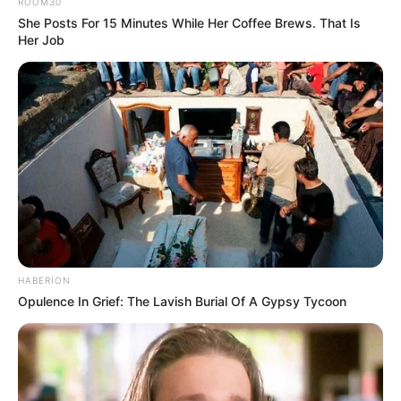
ROOM30
She Posts For 15 Minutes While Her Coffee Brews. That Is
Her Job
10:43 / 06 Avqust 2026
CƏMİYYƏT
Qənimət Zahid Çingiz Qənizadəyə
təzminat ödədi
68
0
0
HABERION
Opulence In Grief: The Lavish Burial Of A Gypsy Tycoon