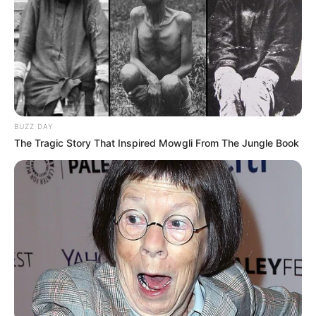
"Qaçqınkom" aylıq müavinətlə bağlı
RƏSMİ AÇIQLAMA YAYDI
186
0
0
BUZZ DAY
The Tragic Story That Inspired Mowgli From The Jungle Book
11:10 / 06 Avqust 2026
CƏMİYYƏT
FHN-dən xəbərdarlıq:
Küləkli havada
dənizə girmək təhlükəlidir