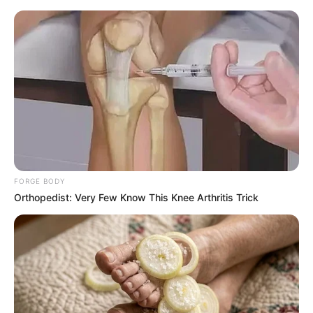
Azərbaycanda bu şəxslər 50 min
manatadək
cərimələnəcək
FORGE BODY
Orthopedist: Very Few Know This Knee Arthritis Trick
Prezident İlham Əliyevin Avropa
Komissiyasının
Prezidenti ilə təkbətək
görüşü olub