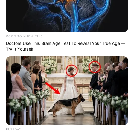
11:31 / 06 Avqust 2026
İQTİSADİYYAT
Büdcədən 192 milyon manata yaxın
vəsait
geri qaytarılıb
GOOD TO KNOW THIS
Doctors Use This Brain Age Test To Reveal Your True Age —
63
0
0
Try It Yourself
BUZZDAY