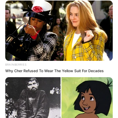
44
0
0
BRAINBERRIES
Why Cher Refused To Wear The Yellow Suit For Decades
11:49 / 06 Avqust 2026
CƏMİYYƏT
Zəncirvari qəza -
5 nəfər xəsarət alıb
57
0
0