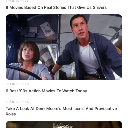
BRAINBERRIES
8 Movies Based On Real Stories That Give Us Shivers
10:32 / 06 Avqust 2026
KRİMİNAL
Azərbaycanda faciə:
Ərlə arvadın meyiti
tapıldı
BRAINBERRIES
6 Best '90s Action Movies To Watch Today
473
0
0
BRAINBERRIES
Take A Look At Demi Moore's Most Iconic And Provocative
Roles