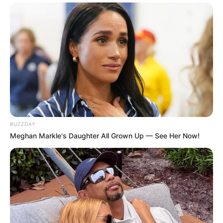
BUZZDAY
Meghan Markle's Daughter All Grown Up — See Her Now!