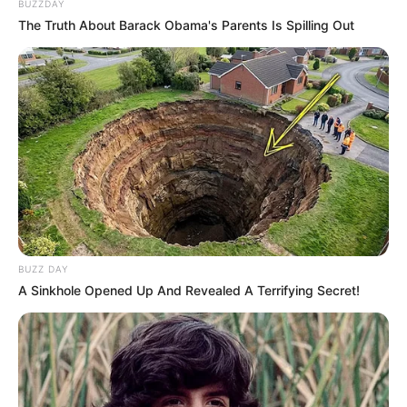
BUZZDAY
The Truth About Barack Obama's Parents Is Spilling Out
HƏMÇININ OXUYUN
Qaydalar TƏSDİQLƏNDİ:
1 sentyabr 2026-cı il
tarixindən qüvvəyə minəcək
"Qaçqınkom" aylıq müavinətlə bağlı
RƏSMİ
AÇIQLAMA YAYDI
Yeni təyin olunan müavin KİMDİR? —
FOTO
BUZZ DAY
Pensiya alanlara ŞAD xəbər -
Tarix açıqlandı
A Sinkhole Opened Up And Revealed A Terrifying Secret!