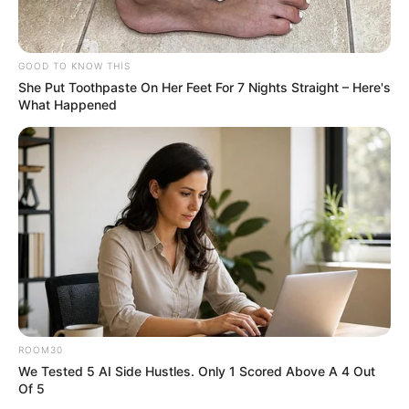
TİBB
Ayaqlarda limfostaz və şişkinliyin təbii
müalicəsi –
Həkimdən XƏBƏRDARLIQ
GOOD TO KNOW THIS
She Put Toothpaste On Her Feet For 7 Nights Straight – Here's
43
0
0
What Happened
12:10 / 06 Avqust 2026
KRİMİNAL
ROOM30
We Tested 5 AI Side Hustles. Only 1 Scored Above A 4 Out
48 nəfər
saxlanıldı
Of 5