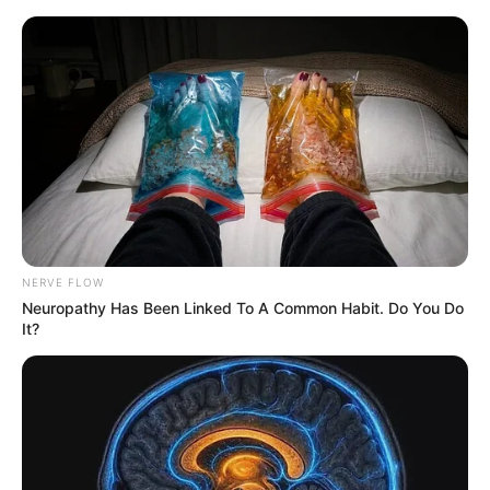
11:33 / 06 Avqust 2026
KRİMİNAL
Azərbaycanda dəhşət:
Mağaza sahibi
müştərini ürəyindən bıçaqladı
58
0
0
NERVE FLOW
Neuropathy Has Been Linked To A Common Habit. Do You Do
It?