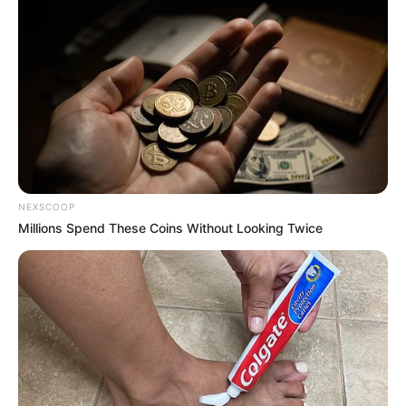
12:26 / 06 Avqust 2026
SİYASƏT
Ermənilərin Bakıdakı məhkəməsində
yekun qərar
elan olundu
47
0
0
NEXSCOOP
Millions Spend These Coins Without Looking Twice
12:25 / 06 Avqust 2026