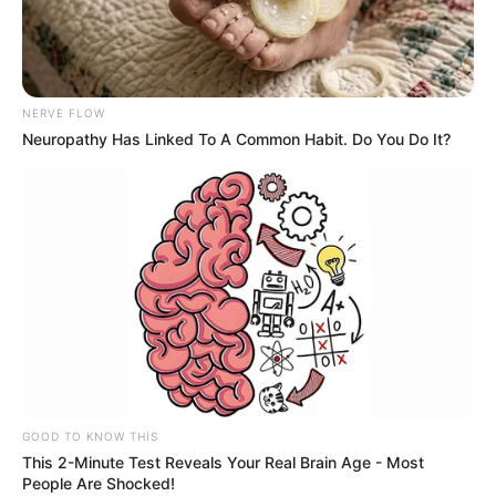
NERVE FLOW
Neuropathy Has Linked To A Common Habit. Do You Do It?
SİYASƏT
477
01.07.2026, 18:32
GOOD TO KNOW THIS
This 2-Minute Test Reveals Your Real Brain Age - Most
İyulun 1-də Azərbaycan Respublikasının Prezidenti
People Are Shocked!