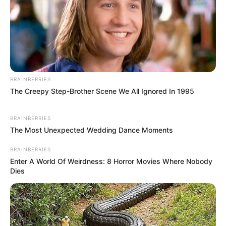
10:41 / 06 Avqust 2026
CƏMİYYƏT
Yeni təyin olunan müavin KİMDİR? —
FOTO
297
0
0
BRAINBERRIES
The Creepy Step-Brother Scene We All Ignored In 1995
BRAINBERRIES
The Most Unexpected Wedding Dance Moments
BRAINBERRIES
Enter A World Of Weirdness: 8 Horror Movies Where Nobody
Dies
10:37 / 06 Avqust 2026
MARAQLI
Alimlər həyəcan təbili çalır:
Bu canlıların