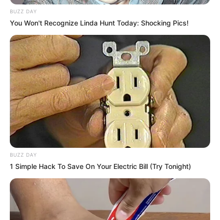
54
0
0
BUZZ DAY
You Won't Recognize Linda Hunt Today: Shocking Pics!
11:03 / 06 Avqust 2026
CƏMİYYƏT
Ofisdə yanğın -
Bir nəfər xilas edildi
BUZZ DAY
1 Simple Hack To Save On Your Electric Bill (Try Tonight)
66
0
0