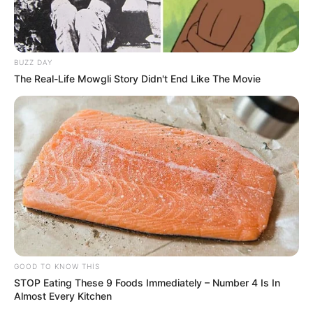
BUZZ DAY
The Real-Life Mowgli Story Didn't End Like The Movie
11:40 / 06 Avqust 2026
CƏMİYYƏT
Cənubi Qafqazda kommunikasiyaların
açılması İran üçün hansı nəticələri vəd
edir? —
ŞƏRH
59
0
0
GOOD TO KNOW THIS
STOP Eating These 9 Foods Immediately – Number 4 Is In
Almost Every Kitchen