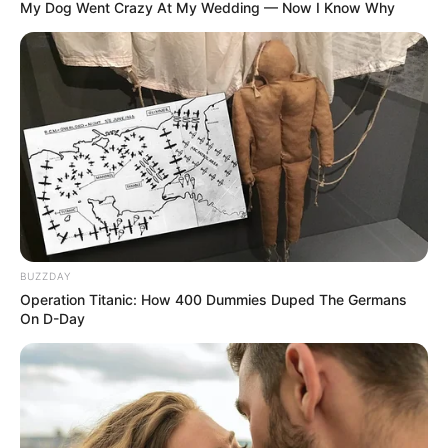
My Dog Went Crazy At My Wedding — Now I Know Why
11:30 / 06 Avqust 2026
MARAQLI
NASA Yerin əsl formasını
açıqladı
BUZZDAY
Operation Titanic: How 400 Dummies Duped The Germans
On D-Day
65
0
0