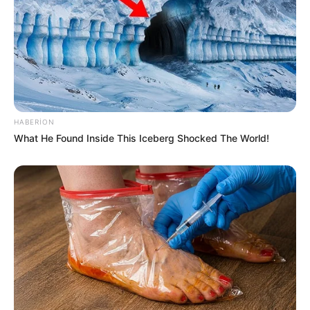
HABERION
What He Found Inside This Iceberg Shocked The World!