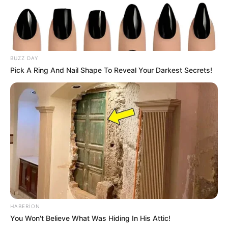
yoxlaya bilər? –
HÜQUQİ AÇIQLAMA
11
0
0
BUZZ DAY
Pick A Ring And Nail Shape To Reveal Your Darkest Secrets!
12:40 / 06 Avqust 2026
KRİMİNAL
“Laçın” ticarət mərkəzində
ölüm
HABERION
You Won't Believe What Was Hiding In His Attic!
39
0
0