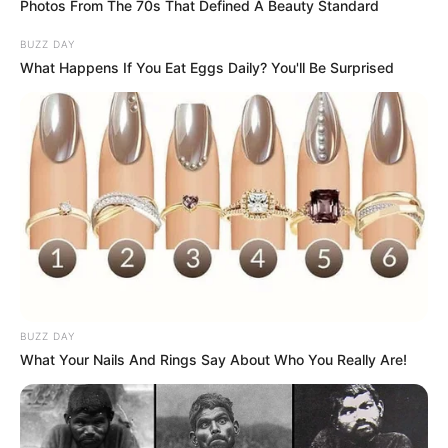
Photos From The 70s That Defined A Beauty Standard
BUZZ DAY
11:25 / 06 Avqust 2026
CƏMİYYƏT
What Happens If You Eat Eggs Daily? You'll Be Surprised
DSMF açıqlama yaydı
64
0
0
BUZZ DAY
What Your Nails And Rings Say About Who You Really Are!
11:11 / 06 Avqust 2026
CƏMİYYƏT