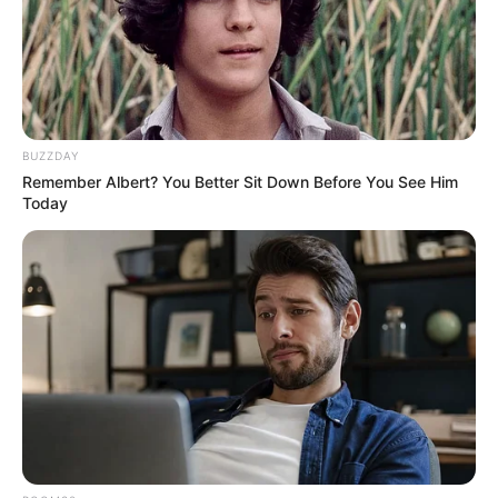
0
0
Xəbər xoşunuza gəldi? Sosial şəbəkələrdə paylaşın
BUZZDAY
Remember Albert? You Better Sit Down Before You See Him
Today
İlham Əliyev
Avropa Komissiyası
Fon der Lyayen
Bizi Facebook-da
Bizi Twitter-da
izləyin
izləyin
Bizə yazın: (+99450) 247 90 86