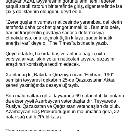
uğrayan AZAL təyyarəsinin görüntülərini təhlil edərək
şaquli stabilizatorun bir tərəfində giriş, digər tərəfində isə
çıxış dəliklərinin olduğunu qeyd edib.
"Zərər quşların vurması nəticəsində yaranıbsa, dəliklərin
ətrafında daha çox batıqlar görünməli idi. Bununla belə,
hər bir fraqmentin gövdəyə sadəcə deformasiya
etməkdənsə, onu keçmək üçün kifayət qədər kinetik
enerjisi var" deyə o, "The Times"a istinadla yazıb.
Qeyd edək ki, hazırda baş verənlərlə bağlı çoxlu
versiyalar var, lakin yekun nəticələri təyyarə qəzasını
araşdıran komissiya təqdim edəcək.
Xatırladaq ki, Bakıdan Qroznıya uçan “Embraer 190”
sərnişin təyyarəsi dekabrın 25-də Qazaxıstanın Aktau
şəhəri yaxınlığında qəzaya uğrayıb.
Son məlumatlara görə, təyyarədə 69 nəfər olub ki, onların
da əksəriyyəti Azərbaycan vətəndaşlarıdır. Təyyarədə
Rusiya, Qazaxıstan və Qırğızıstan vətəndaşları da olub.
Azərbaycan Baş Prokurorluğunun məlumatına görə, 32
nəfər sağ qalıb.//Publika.az