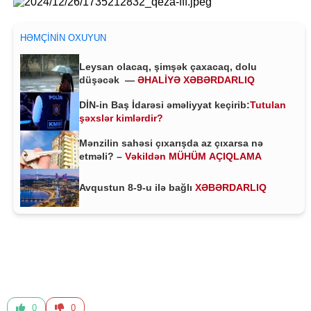
HƏMÇININ OXUYUN
Leysan olacaq, şimşək çaxacaq, dolu
düşəcək —
ƏHALİYƏ XƏBƏRDARLIQ
DİN-in Baş İdarəsi əməliyyat keçirib:
Tutulan
şəxslər kimlərdir?
Mənzilin sahəsi çıxarışda az çıxarsa nə
etməli? –
Vəkildən MÜHÜM AÇIQLAMA
Avqustun 8-9-u ilə bağlı
XƏBƏRDARLIQ
0
0