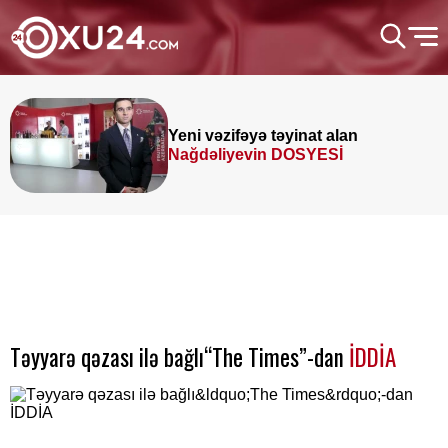
Yeni vəzifəyə təyinat alan
Nağdəliyevin DOSYESİ
Təyyarə qəzası ilə bağlı“The Times”-dan
İDDİA