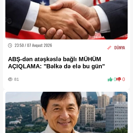
23:50 / 07 Avqust 2026
DÜNYA
ABŞ-dən atəşkəslə bağlı MÜHÜM
AÇIQLAMA: "Bəlkə də elə bu gün"
81
0
0