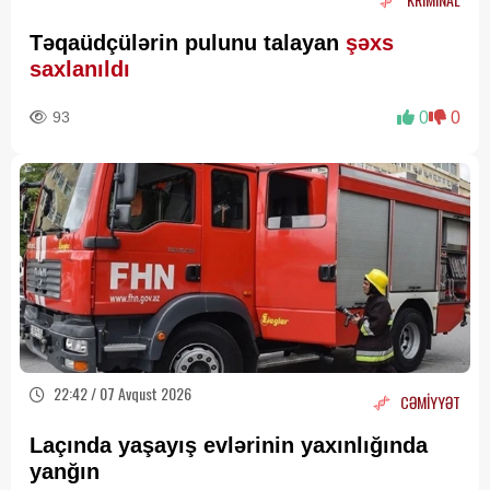
Təqaüdçülərin pulunu talayan
şəxs
saxlanıldı
93
0
0
22:42 / 07 Avqust 2026
CƏMİYYƏT
Laçında yaşayış evlərinin yaxınlığında
yanğın