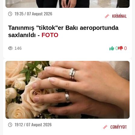
19:35 / 07 Avqust 2026
KRİMİNAL
Tanınmış "tiktok"er Bakı aeroportunda
saxlanıldı -
FOTO
146
0
0
19:12 / 07 Avqust 2026
CƏMİYYƏT