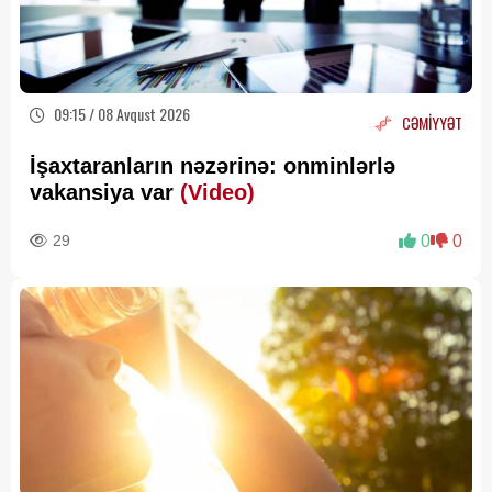
09:15 / 08 Avqust 2026
CƏMİYYƏT
İşaxtaranların nəzərinə: onminlərlə
vakansiya var
(Video)
29
0
0