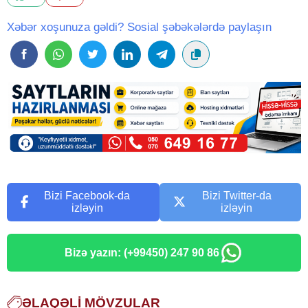
Xəbər xoşunuza gəldi? Sosial şəbəkələrdə paylaşın
Bizi Facebook-da
Bizi Twitter-da
izləyin
izləyin
Bizə yazın: (+99450) 247 90 86
ƏLAQƏLI MÖVZULAR