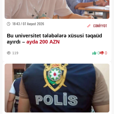
18:43 / 07 Avqust 2026
CƏMİYYƏT
Bu universitet tələbələrə xüsusi təqaüd
ayırdı –
ayda 200 AZN
119
0
0