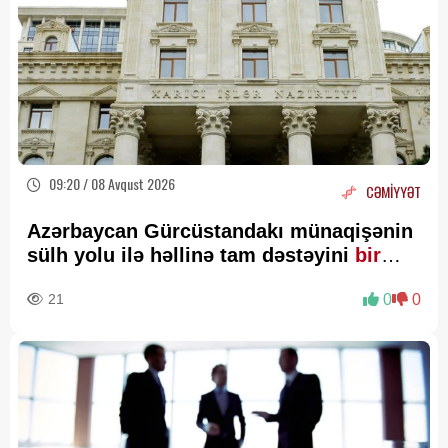
09:20 / 08 Avqust 2026
CƏMİYYƏT
Azərbaycan Gürcüstandakı münaqişənin
sülh yolu ilə həllinə tam dəstəyini
bir
daha təsdiqləyib
21
0
0