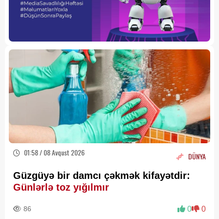
01:58 / 08 Avqust 2026
DÜNYA
Güzgüyə bir damcı çəkmək kifayətdir:
Günlərlə toz yığılmır
86
0
0