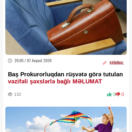
20:05 / 07 Avqust 2026
KRİMİNAL
Baş Prokurorluqdan rüşvətə görə tutulan
vəzifəli şəxslərlə bağlı MƏLUMAT
132
0
0