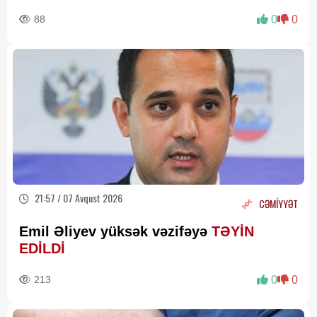
88
0
0
21:57 / 07 Avqust 2026
CƏMİYYƏT
Emil Əliyev yüksək vəzifəyə
TƏYİN
EDİLDİ
213
0
0