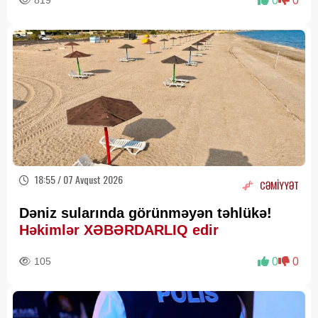
819
0
0
18:55 / 07 Avqust 2026
CƏMİYYƏT
Dəniz sularında görünməyən təhlükə!
Həkimlər XƏBƏRDARLIQ edir
105
0
0