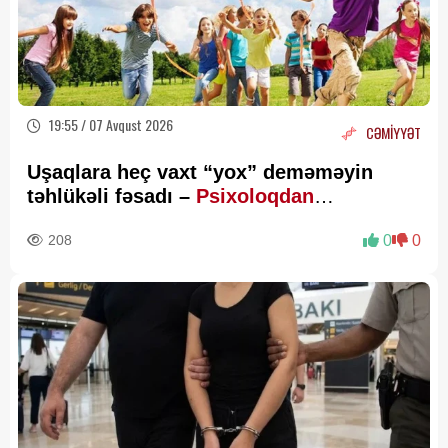
19:55 / 07 Avqust 2026
CƏMİYYƏT
Uşaqlara heç vaxt “yox” deməməyin
təhlükəli fəsadı –
Psixoloqdan
valideynlərə XƏBƏRDARLIQ
208
0
0