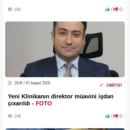
156
0
0
20:41 / 07 Avqust 2026
CƏMİYYƏT
Yeni Klinikanın direktor müavini işdən
çıxarıldı -
FOTO
108
0
0