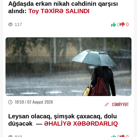
Ağdaşda erkən nikah cəhdinin qarşısı
alındı:
Toy TƏXİRƏ SALINDI
117
0
0
18:59 / 07 Avqust 2026
CƏMİYYƏT
Leysan olacaq, şimşək çaxacaq, dolu
düşəcək —
ƏHALİYƏ XƏBƏRDARLIQ