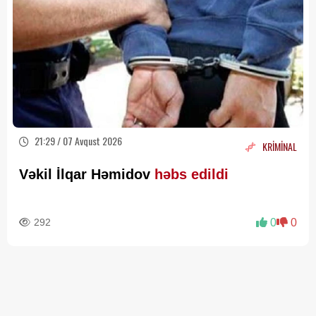
21:29 / 07 Avqust 2026
KRİMİNAL
Vəkil İlqar Həmidov
həbs edildi
292
0
0