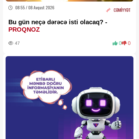
08:55 / 08 Avqust 2026
CƏMİYYƏT
Bu gün neçə dərəcə isti olacaq? -
PROQNOZ
47
0
0