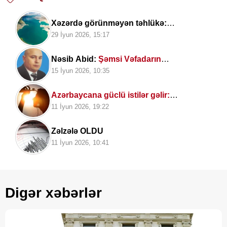
Xəzərdə görünməyən təhlükə:
Mütəxəssislərdən vacib xəbərdarlıq
29 İyun 2026, 15:17
Nəsib Abid:
Şəmsi Vəfadarın
poeziyasında həyat fəlsəfəsi
15 İyun 2026, 10:35
Azərbaycana güclü istilər gəlir:
Temperatur 40 dərəcəyə çatacaq
11 İyun 2026, 19:22
Zəlzələ OLDU
11 İyun 2026, 10:41
Digər xəbərlər