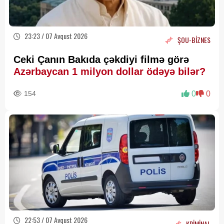
23:23 / 07 Avqust 2026
ŞOU-BİZNES
Ceki Çanın Bakıda çəkdiyi filmə görə
Azərbaycan 1 milyon dollar ödəyə bilər?
154
0
0
22:53 / 07 Avqust 2026
KRİMİNAL