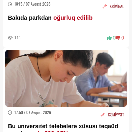
18:15 / 07 Avqust 2026
KRİMİNAL
Bakıda parkdan
oğurluq edilib
111
0
0
17:59 / 07 Avqust 2026
CƏMİYYƏT
Bu universitet tələbələrə xüsusi təqaüd