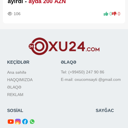
ayırdı -
ayda 200 AZN
106
0
0
KEÇİDLƏR
ƏLAQƏ
Tel: (+99450) 247 90 86
Ana səhifə
E-mail: oxucomsayti @gmail.com
HAQQIMIZDA
ƏLAQƏ
REKLAM
SOSİAL
SAYĞAC