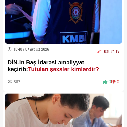
18:48 / 07 Avqust 2026
OXU24 TV
DİN-in Baş İdarəsi əməliyyat
keçirib:
Tutulan şəxslər kimlərdir?
567
0
0