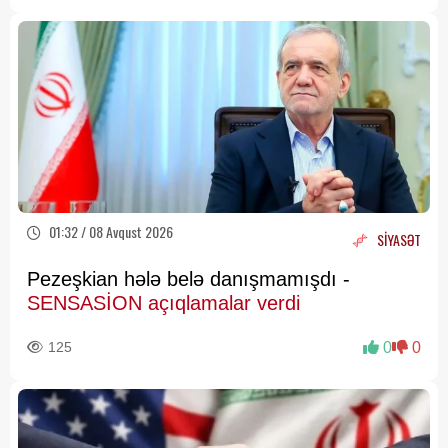
01:32 / 08 Avqust 2026
SİYASƏT
Pezeşkian hələ belə danışmamışdı -
SENSASİON açıqlamalar verdi
125
0
0