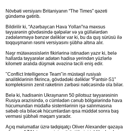
Növbəti versiyanı Britaniyanın “The Times” qəzeti
gündəmə gətirib.
Bildirilir ki, “Azərbaycan Hava Yolları”na məxsus
təyyarənin gövdəsində qəlpələr və ya güllələrdən
zədələnməyə bənzər dəliklər var ki, bu da quş sürüsü ilə
toqquşmanın rəsmi versiyasını şübhə altına alır.
Nəşr mütəxəssislərin fikirlərinə istinadən yazır ki, belə
hallarda təyyarələr adətən hadisə yerindən yüzlərlə
kilometr aralıda düşmək əvəzinə təcili eniş edir.
"Conflict Intelligence Team"in müstəqil rusiyalı
analitiklərinin fikrincə, gövdədəki dəliklər “Pantsir-S1”
kompleksinin zenit raketinin zərbəsi nəticəsində ola bilər.
Belə ki, hadisənin Ukraynanın 50 pilotsuz təyyarəsinin
Rusiya ərazisində, o cümlədən cənub bölgələrində hava
hücumundan müdafiə sistemlərinin işə salınmasına
səbəb ola biləcək hücumlardan qısa müddət sonra baş
verməsi şübhəli məqam yaradır.
Açıq məlumatlar üzrə tədqiqatçı Oliver Alexander qəzaya