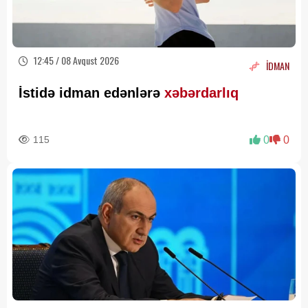
12:45 / 08 Avqust 2026
İDMAN
İstidə idman edənlərə
xəbərdarlıq
115
0
0