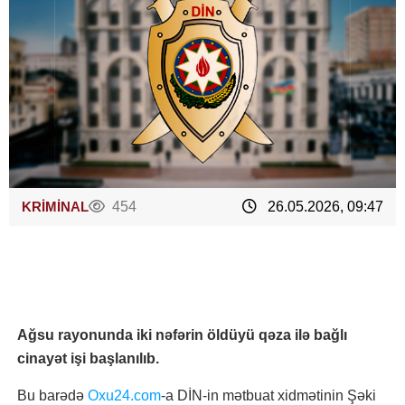
KRİMİNAL
454
26.05.2026, 09:47
Ağsu rayonunda iki nəfərin öldüyü qəza ilə bağlı
cinayət işi başlanılıb.
Bu barədə
Oxu24.com
-a DİN-in mətbuat xidmətinin Şəki