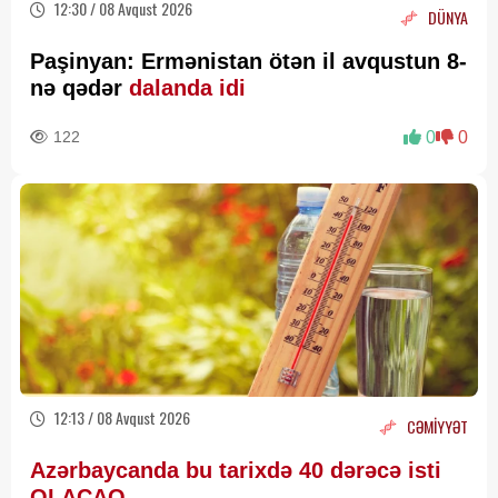
12:30 / 08 Avqust 2026
DÜNYA
Paşinyan: Ermənistan ötən il avqustun 8-
nə qədər
dalanda idi
122
0
0
12:13 / 08 Avqust 2026
CƏMİYYƏT
Azərbaycanda bu tarixdə 40 dərəcə isti
OLACAQ