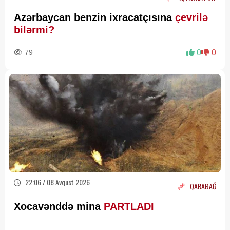
Azərbaycan benzin ixracatçısına
çevrilə
bilərmi?
79
0
0
22:06 / 08 Avqust 2026
QARABAĞ
Xocavənddə mina
PARTLADI