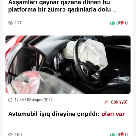
Axşamları qaynar qazana dönən bu
platforma bir zümrə qadınlarla dolu
olur...
117
0
0
12:59 / 08 Avqust 2026
CƏMİYYƏT
Avtomobil işıq dirəyinə çırpıldı:
ölən var
160
0
0