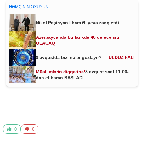
HƏMÇININ OXUYUN
Nikol Paşinyan İlham Əliyevə zəng etdi
Azərbaycanda bu tarixdə 40 dərəcə isti
OLACAQ
9 avqustda bizi nələr gözləyir? —
ULDUZ FALI
Müəllimlərin diqqətinə!
8 avqust saat 11:00-
dan etibarən BAŞLADI
0
0