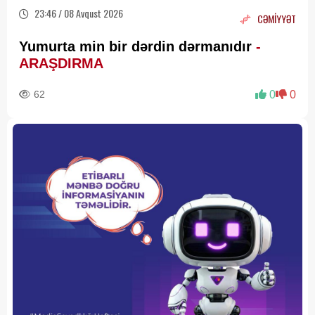
23:46 / 08 Avqust 2026
CƏMİYYƏT
Yumurta min bir dərdin dərmanıdır
-
ARAŞDIRMA
62
0
0