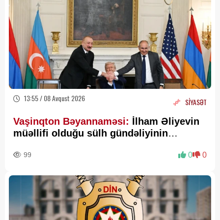
13:55 / 08 Avqust 2026
SİYASƏT
Vaşinqton Bəyannaməsi:
İlham Əliyevin
müəllifi olduğu sülh gündəliyinin
beynəlxalq miqyasda təsdiqi
99
0
0