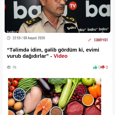
22:59 / 08 Avqust 2026
CƏMİYYƏT
“Təlimdə idim, gəlib gördüm ki, evimi
vurub dağıdırlar” -
Video
76
0
0