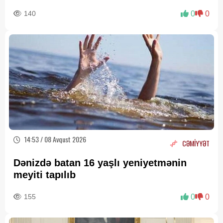
140
0
0
14:53 / 08 Avqust 2026
CƏMİYYƏT
Dənizdə batan 16 yaşlı yeniyetmənin
meyiti tapılıb
155
0
0