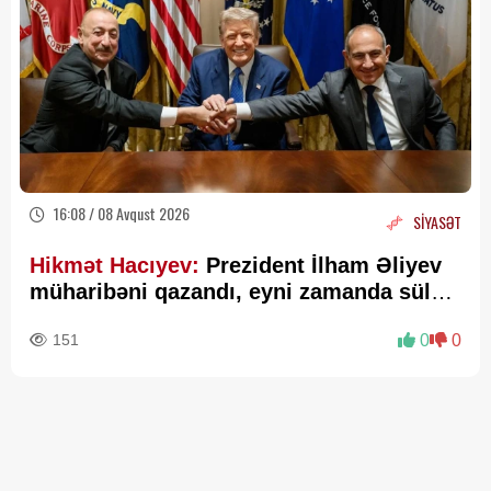
16:08 / 08 Avqust 2026
SİYASƏT
Hikmət Hacıyev:
Prezident İlham Əliyev
müharibəni qazandı, eyni zamanda sülhü
də qazandı - VİDEO
151
0
0