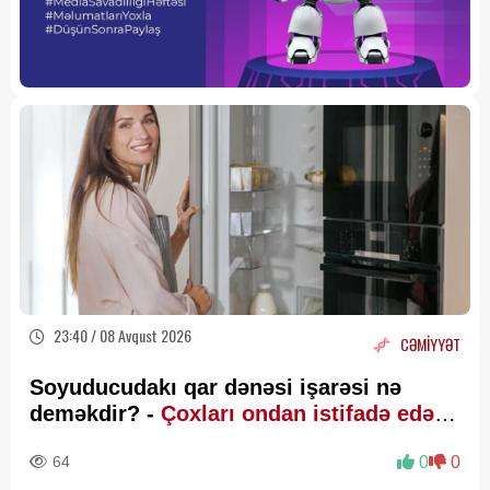
23:40 / 08 Avqust 2026
CƏMİYYƏT
Soyuducudakı qar dənəsi işarəsi nə
deməkdir? -
Çoxları ondan istifadə edə
bilmir
64
0
0