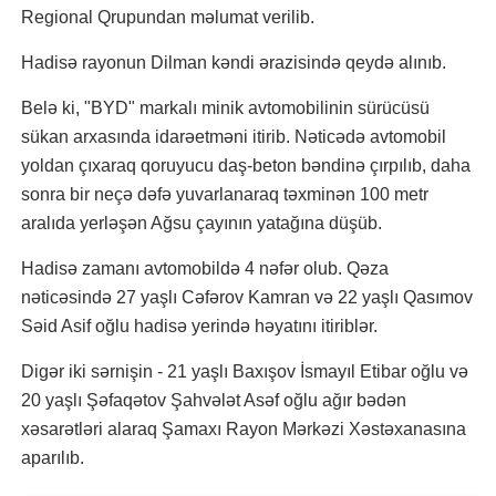
Regional Qrupundan məlumat verilib.
Hadisə rayonun Dilman kəndi ərazisində qeydə alınıb.
Belə ki, "BYD" markalı minik avtomobilinin sürücüsü
sükan arxasında idarəetməni itirib. Nəticədə avtomobil
yoldan çıxaraq qoruyucu daş-beton bəndinə çırpılıb, daha
sonra bir neçə dəfə yuvarlanaraq təxminən 100 metr
aralıda yerləşən Ağsu çayının yatağına düşüb.
Hadisə zamanı avtomobildə 4 nəfər olub. Qəza
nəticəsində 27 yaşlı Cəfərov Kamran və 22 yaşlı Qasımov
Səid Asif oğlu hadisə yerində həyatını itiriblər.
Digər iki sərnişin - 21 yaşlı Baxışov İsmayıl Etibar oğlu və
20 yaşlı Şəfaqətov Şahvələt Asəf oğlu ağır bədən
xəsarətləri alaraq Şamaxı Rayon Mərkəzi Xəstəxanasına
aparılıb.