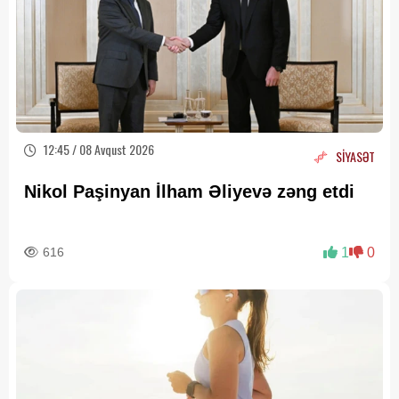
12:45 / 08 Avqust 2026
SİYASƏT
Nikol Paşinyan İlham Əliyevə zəng etdi
616
1
0