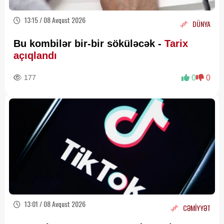
13:15 / 08 Avqust 2026
DÜNYA
Bu kombilər bir-bir söküləcək -
Tarix
açıqlandı
177
0
0
13:01 / 08 Avqust 2026
CƏMİYYƏT