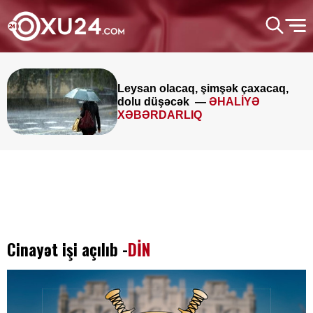
Leysan olacaq, şimşək çaxacaq,
dolu düşəcək —
ƏHALİYƏ
XƏBƏRDARLIQ
Cinayət işi açılıb -
DİN