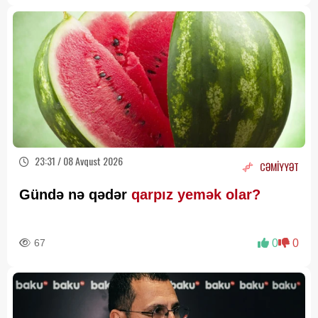
23:31 / 08 Avqust 2026
CƏMİYYƏT
Gündə nə qədər
qarpız yemək olar?
67
0
0