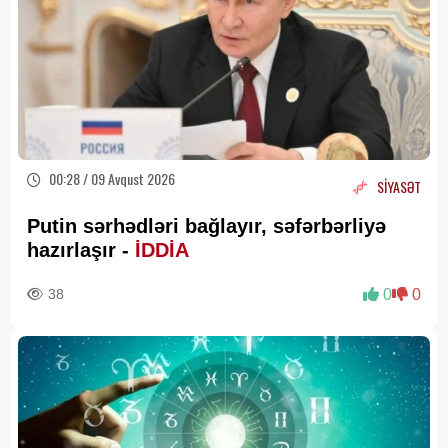
00:28 / 09 Avqust 2026
SİYASƏT
Putin sərhədləri bağlayır, səfərbərliyə
hazırlaşır -
İDDİA
38
0
0