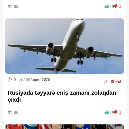
82
0
0
21:07 / 08 Avqust 2026
DÜNYA
Rusiyada təyyarə eniş zamanı zolaqdan
çıxdı
86
0
0