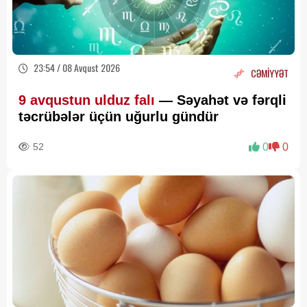
23:54 / 08 Avqust 2026
CƏMİYYƏT
9 avqustun ulduz falı
— Səyahət və fərqli
təcrübələr üçün uğurlu gündür
52
0
0