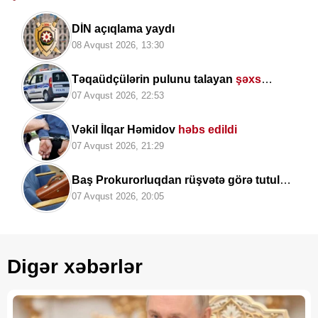
DİN açıqlama yaydı
08 Avqust 2026, 13:30
Təqaüdçülərin pulunu talayan
şəxs
saxlanıldı
07 Avqust 2026, 22:53
Vəkil İlqar Həmidov
həbs edildi
07 Avqust 2026, 21:29
Baş Prokurorluqdan rüşvətə görə tutulan
vəzifəli şəxslərlə bağlı MƏLUMAT
07 Avqust 2026, 20:05
Digər xəbərlər