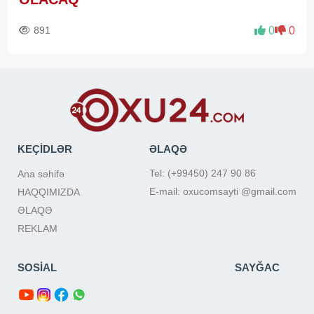
891
0
0
KEÇİDLƏR
ƏLAQƏ
Tel: (+99450) 247 90 86
Ana səhifə
E-mail: oxucomsayti @gmail.com
HAQQIMIZDA
ƏLAQƏ
REKLAM
SOSİAL
SAYĞAC