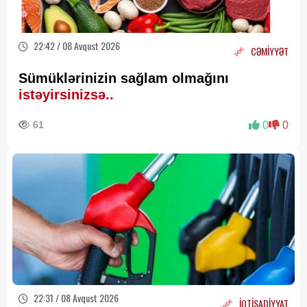
22:42 / 08 Avqust 2026
CƏMİYYƏT
Sümüklərinizin sağlam olmağını
istəyirsinizsə..
61
0
0
22:31 / 08 Avqust 2026
İQTİSADİYYAT