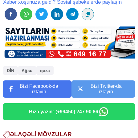
Xəbər xoşunuza gəldi? Sosial şəbəkələrdə paylaşın
DİN
Ağsu
qəza
Bizi Facebook-da
Bizi Twitter-da
izləyin
izləyin
Bizə yazın: (+99450) 247 90 86
ƏLAQƏLI MÖVZULAR