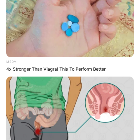
Müstəntiq istənilən şəxsin telefonunu
yoxlaya bilər? –
HÜQUQİ AÇIQLAMA
06 Avqust 2026, 12:55
MEDVI
4x Stronger Than Viagra! This To Perform Better