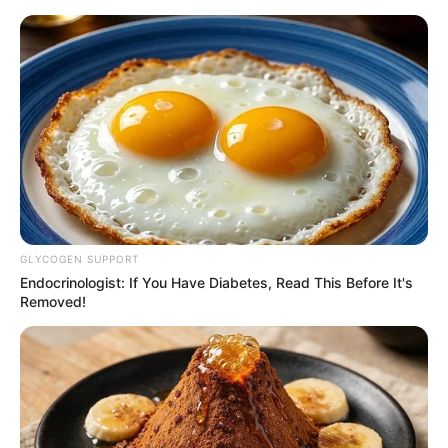
Sabah Bakıda
yağış yağacaq,
güclü külək əsəcək
GLYCOGEN SUPPORT
Endocrinologist: If You Have Diabetes, Read This Before It's
Removed!
Arzumla bağlı QƏRAR:
məhkəmə vəsatəti
təmin etməyib