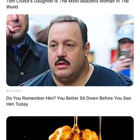
Tom Cruise's Daughter Is The Most Beautiful Woman In The
17:55 / 06 Avqust 2026
World
CƏMİYYƏT
Azərbaycanda BOKT
ləğv olundu
82
0
0
BUZZDAY
Do You Remember Him? You Better Sit Down Before You See
Him Today
17:35 / 06 Avqust 2026
CƏMİYYƏT
Başqalarının sənədləri ilə sərhədi