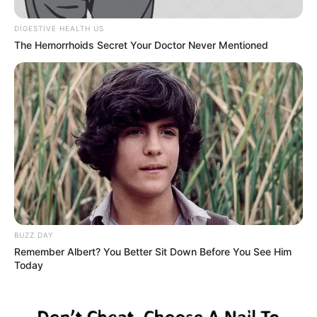
DIGESTIVE HEALTH US
The Hemorrhoids Secret Your Doctor Never Mentioned
BUZZ DAY
Remember Albert? You Better Sit Down Before You See Him
Today
Digər xəbərlər