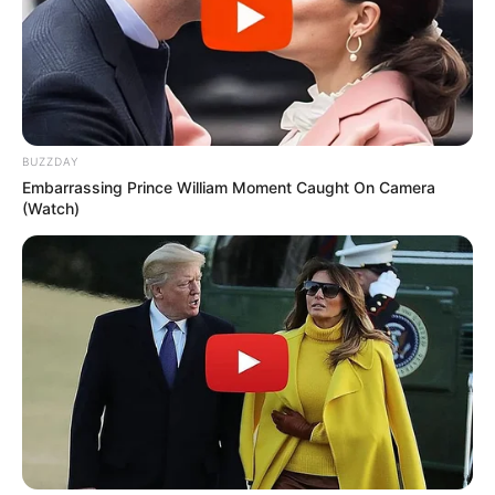
BUZZDAY
Embarrassing Prince William Moment Caught On Camera
(Watch)
19:59 / 06 Avqust 2026
CƏMİYYƏT
Bu məktəblər üzrə vakansiya seçimi
başlayır
63
0
0