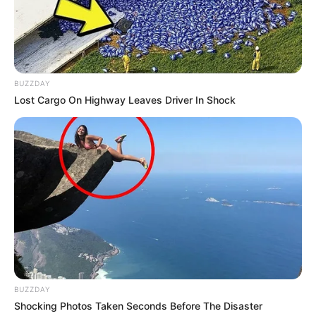
80
0
0
BUZZDAY
Lost Cargo On Highway Leaves Driver In Shock
18:40 / 06 Avqust 2026
SİYASƏT
Zaur TikTok-dadır, Rəşad Məcid isə
tarixdə -
Turan Etibaroğlu yazır…
315
1
0
BUZZDAY
Shocking Photos Taken Seconds Before The Disaster