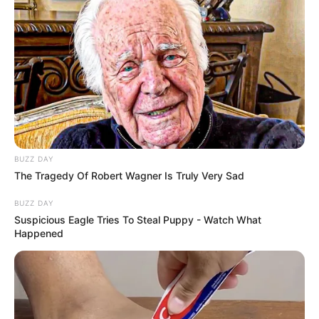
21:12 / 06 Avqust 2026
CƏMİYYƏT
Bakıda bu dahilərin heykəlləri yoxdur
-
Nazirə müraciət edildi
182
0
0
BUZZ DAY
The Tragedy Of Robert Wagner Is Truly Very Sad
BUZZ DAY
Suspicious Eagle Tries To Steal Puppy - Watch What
Happened
20:59 / 06 Avqust 2026