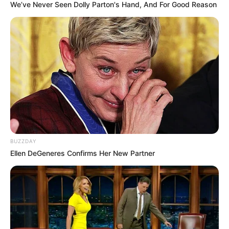
We’ve Never Seen Dolly Parton's Hand, And For Good Reason
19:05 / 06 Avqust 2026
CƏMİYYƏT
Bəzi marşrutların hərəkət
istiqamətləri
dəyişdi
65
0
0
BUZZDAY
Ellen DeGeneres Confirms Her New Partner