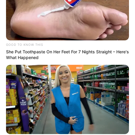
DÜNYA
TƏCİLİ!
Türkiyə
qırıcıları havaya qaldırdı
- Nə baş verir?
72
0
0
GOOD TO KNOW THIS
She Put Toothpaste On Her Feet For 7 Nights Straight – Here's
What Happened
20:44 / 06 Avqust 2026
SİYASƏT
Zelenski Ceyhun Bayramovu
qəbul edib