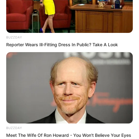
18:47 / 06 Avqust 2026
CƏMİYYƏT
Əmək pensiyalarında və bu
müavinətlərdə ARTIM OLACAQ -
Deputat
BUZZDAY
AÇIQLADI
Reporter Wears Ill-Fitting Dress In Public? Take A Look
683
0
0
BUZZDAY
18:45 / 06 Avqust 2026
CƏMİYYƏT
Meet The Wife Of Ron Howard - You Won't Believe Your Eyes