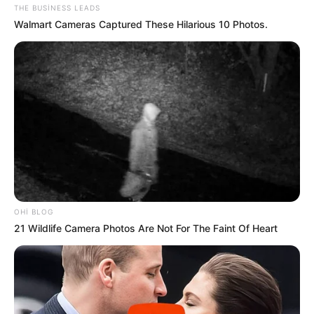
THE BUSINESS LEADS
78
0
0
Walmart Cameras Captured These Hilarious 10 Photos.
20:34 / 06 Avqust 2026
CƏMİYYƏT
OHI BLOG
21 Wildlife Camera Photos Are Not For The Faint Of Heart
Sürücülərin nəzərinə: Bu küçələrdə
hərəkət
TAM MƏHDUDLAŞDIRILIR
65
0
0