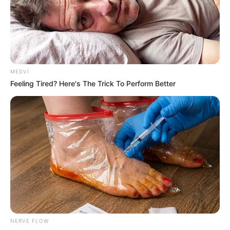
yenidən aparılması ilə bağlı vəsatət təqdim etsə də,
məhkəmə vəsatəti təmin etməyib.
Daha sonra protokollara əlavə edilmiş hal şahidlərinin
ifadələri ilə bağlı təqsirləndirilənin vəkili Fərid Həsənov
vəsatət verərək hadisə baş verən zaman hal şahidlərinin
MEDVI
həqiqətən də hadisə yerində olub-olmadıqlarını
Feeling Tired? Here's The Trick To Perform Better
müəyyənləşdirmək üçün anten dairələrinin
müəyyənləşdirilməsini istəyib.
Məhkəmə vəsatəti təmin etməyib.
Məhkəmənin növbəti iclası iyunun 18-nə təyin edilib.
Qeyd edək ki, hadisə 2025-ci ilin iyununda paytaxtın
Xəzər rayonu, Mərdəkan qəsəbəsində qeydə alınıb. Qəza
nəticəsində qarşı tərəfdən bir nəfər ölüb, digəri isə ağır
xəsarət alıb.
NERVE FLOW
Xatırladaq ki, istintaq zamanı bloqer "Arzum" barəsində