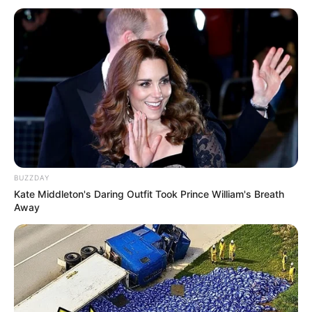
İcra başçısı üç qurumu birləşdirdi, yeni
rəis təyin etdi -
FOTO
102
0
0
BUZZDAY
Kate Middleton's Daring Outfit Took Prince William's Breath
Away
18:41 / 06 Avqust 2026
CƏMİYYƏT
İcra başçısı üç qurumu birləşdirdi,
yeni
rəis təyin etdi