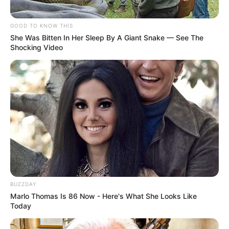
GOOD TO KNOW THIS
She Was Bitten In Her Sleep By A Giant Snake — See The
Shocking Video
21:43 / 06 Avqust 2026
CƏMİYYƏT
Əhalinin diqqətinə! Bu tarixdən havalar
SƏRİNLƏŞİR
58
0
0
BUZZDAY
Marlo Thomas Is 86 Now - Here's What She Looks Like
Today