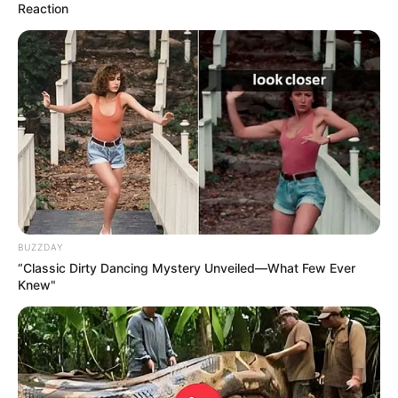
Reaction
76
0
0
BUZZDAY
19:30 / 06 Avqust 2026
CƏMİYYƏT
“Classic Dirty Dancing Mystery Unveiled—What Few Ever
Knew"
Xanım Sultanova yüksək vəzifəyə təyin
edildi
90
0
0