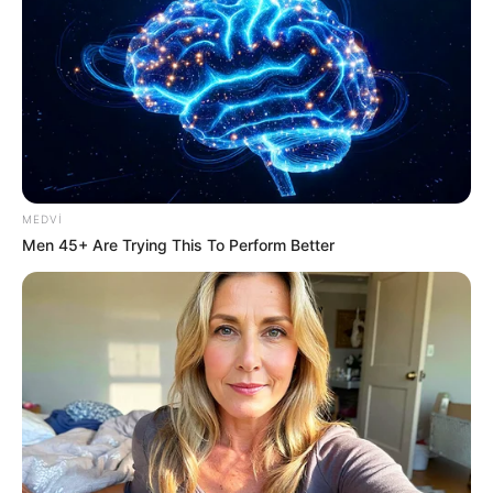
"Qaçqınkom" aylıq müavinətlə bağlı
RƏSMİ
AÇIQLAMA YAYDI
0
0
MEDVI
Men 45+ Are Trying This To Perform Better
Xəbər xoşunuza gəldi? Sosial şəbəkələrdə paylaşın