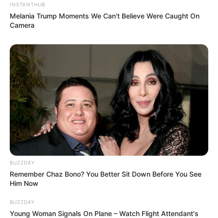
INSTANTHUB
Melania Trump Moments We Can't Believe Were Caught On
Camera
BUZZDAY
Remember Chaz Bono? You Better Sit Down Before You See
19:37 / 06 Avqust 2026
CƏMİYYƏT
Him Now
Nazirlik küləklə bağlı XƏBƏRDARLIQ
BUZZDAY
ETDİ -
Dənizə GİRMƏYİN
Young Woman Signals On Plane – Watch Flight Attendant's