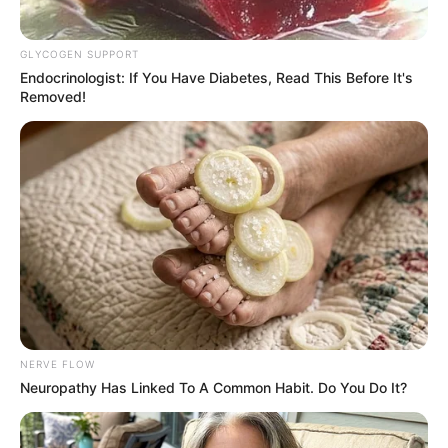
GLYCOGEN SUPPORT
Endocrinologist: If You Have Diabetes, Read This Before It's
Removed!
22:49 / 06 Avqust 2026
SİYASƏT
Ceyhun Bayramov: Zelenski Ukraynaya
göstərdiyi humanitar yardımla bağlı
Prezident İlham Əliyevə təşəkkür edib
33
0
0
NERVE FLOW
Neuropathy Has Linked To A Common Habit. Do You Do It?