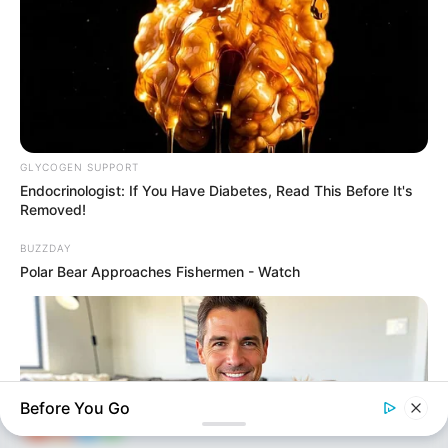
keçmək
istədilər
73
0
0
GLYCOGEN SUPPORT
Endocrinologist: If You Have Diabetes, Read This Before It's
Removed!
KEÇİDLƏR
ƏLAQƏ
BUZZDAY
Tel: (+99450) 247 90 86
Ana səhifə
Polar Bear Approaches Fishermen - Watch
E-mail: oxucomsayti @gmail.com
HAQQIMIZDA
ƏLAQƏ
REKLAM
SOSİAL
SAYĞAC
Before You Go