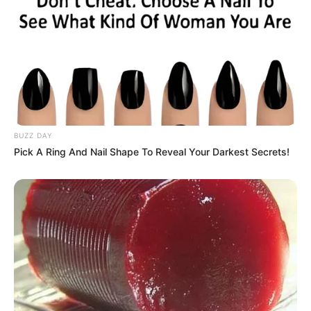
23:05 / 06 Avqust 2026
DÜNYA
BUZZ DAY
Pick A Ring And Nail Shape To Reveal Your Darkest Secrets!
Hörmüz boğazı ilə bağlı razılaşmanın
DETALLARI açıqlandı
1
0
0