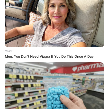
22:32 / 06 Avqust 2026
CƏMİYYƏT
Pensiya alanların
NƏZƏRİNƏ!
44
0
0
MEDVI
Men, You Don't Need Viagra If You Do This Once A Day