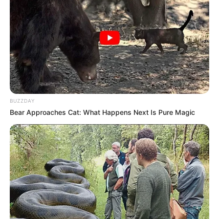
BUZZDAY
Bear Approaches Cat: What Happens Next Is Pure Magic
22:04 / 06 Avqust 2026
CƏMİYYƏT
Paytaxtın bu ərazilərində
qaz olmayacaq
57
0
0