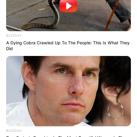
18:09 / 06 Avqust 2026
CƏMİYYƏT
BUZZDAY
A Dying Cobra Crawled Up To The People: This Is What They
Azərbaycandakı ali təhsilli insanların
Did
sayı - AÇIQLANDI
78
0
0
BUZZDAY