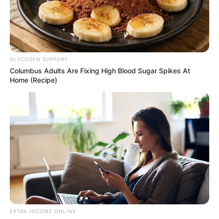
GLYCOGEN SUPPORT
Columbus Adults Are Fixing High Blood Sugar Spikes At
Home (Recipe)
HÜQUQ
843
11.06.2026, 12:35
Avtomobil qəzası zamanı bir nəfərin ölümü və
digərinin xəsarət almasında təqsirləndirilən "Arzum
EXTRA INCOME ONLINE