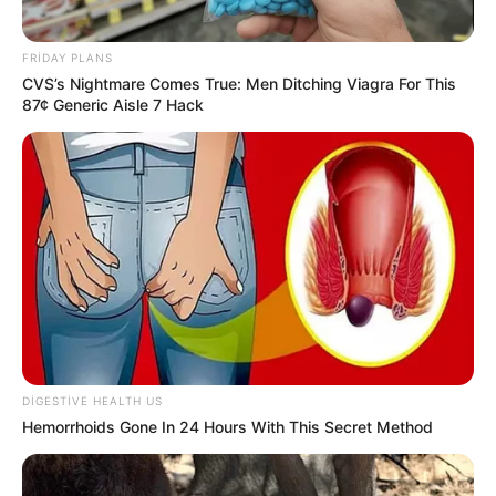
FRIDAY PLANS
CVS’s Nightmare Comes True: Men Ditching Viagra For This
87¢ Generic Aisle 7 Hack
22:20 / 06 Avqust 2026
KRİMİNAL
Velosiped sürən beş yaşlı uşaq
DIGESTIVE HEALTH US
traktorun altında qalaraq öldü
Hemorrhoids Gone In 24 Hours With This Secret Method
40
0
0