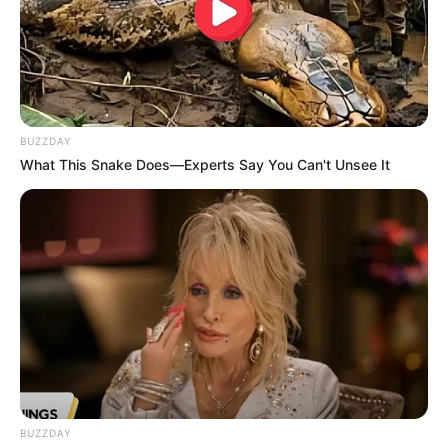
BUZZDAY
What This Snake Does—Experts Say You Can't Unsee It
19:09 / 06 Avqust 2026
CƏMİYYƏT
Şəxs məcburi nikahda saxlanıla bilərmi?
—
Vəkildən AÇIQLAMA
66
0
0
BUZZDAY