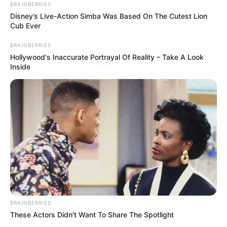
22:32 / 06 Avqust 2026
CƏMİYYƏT
BRAINBERRIES
Disney’s Live-Action Simba Was Based On The Cutest Lion
Pensiya alanların
NƏZƏRİNƏ!
Cub Ever
BRAINBERRIES
Hollywood's Inaccurate Portrayal Of Reality – Take A Look
73
0
0
Inside
22:20 / 06 Avqust 2026
KRİMİNAL
BRAINBERRIES
Velosiped sürən beş yaşlı uşaq
These Actors Didn't Want To Share The Spotlight
traktorun altında qalaraq öldü