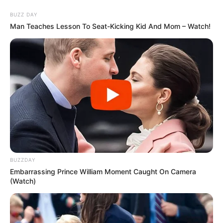
BUZZ DAY
Man Teaches Lesson To Seat-Kicking Kid And Mom – Watch!
İcra başçısı üç qurumu birləşdirdi,
yeni rəis təyin etdi -
FOTO
BUZZDAY
Embarrassing Prince William Moment Caught On Camera
14 gün keçibsə, malı geri qaytarmaq olmur?
(Watch)
–
Hüquqşünasdan vacib açıqlama