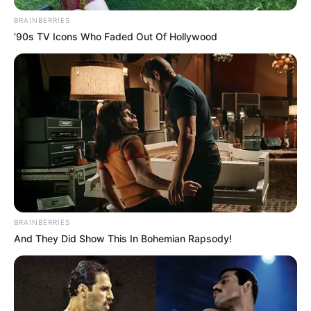
BRAINBERRIES
59
0
0
’90s TV Icons Who Faded Out Of Hollywood
22:49 / 06 Avqust 2026
SİYASƏT
BRAINBERRIES
Ceyhun Bayramov: Zelenski Ukraynaya
And They Did Show This In Bohemian Rapsody!
göstərdiyi humanitar yardımla bağlı
Prezident İlham Əliyevə təşəkkür edib
74
0
0