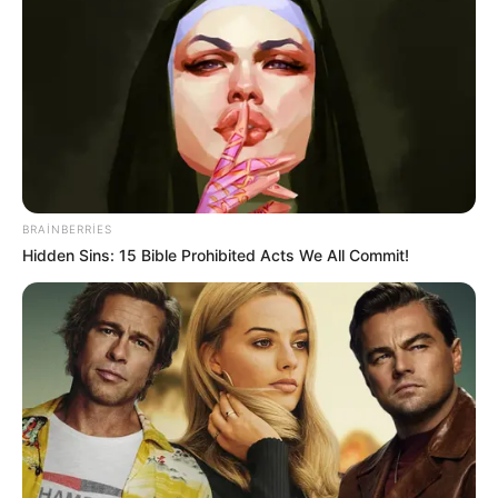
BRAINBERRIES
Hidden Sins: 15 Bible Prohibited Acts We All Commit!
00:02 / 07 Avqust 2026
CƏMİYYƏT
7 avqustda bizi nələr gözləyir? —