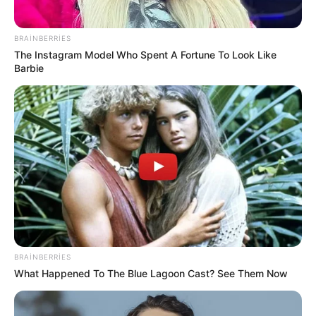
Digər xəbərlər
BRAINBERRIES
The Instagram Model Who Spent A Fortune To Look Like
Barbie
00:28 / 07 Avqust 2026
CƏMİYYƏT
Bakıda yaşayanların DİQQƏTİNƏ!
7
avqust 2026-cı il saat 00:00-dan
etibarən...
BRAINBERRIES
179
0
0
What Happened To The Blue Lagoon Cast? See Them Now