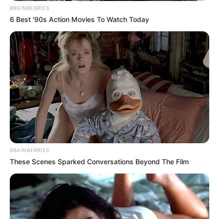
BRAINBERRIES
6 Best '90s Action Movies To Watch Today
23:27 / 06 Avqust 2026
CƏMİYYƏT
Stressin bədəninizdə yaratdığı
gizli
təhlükələr
46
0
0
BRAINBERRIES
These Scenes Sparked Conversations Beyond The Film
23:07 / 06 Avqust 2026