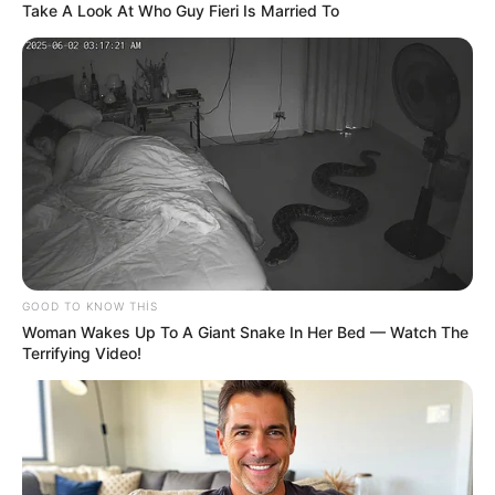
Take A Look At Who Guy Fieri Is Married To
19:30 / 06 Avqust 2026
CƏMİYYƏT
Xanım Sultanova yüksək vəzifəyə təyin
edildi
94
0
0
GOOD TO KNOW THIS
Woman Wakes Up To A Giant Snake In Her Bed — Watch The
Terrifying Video!