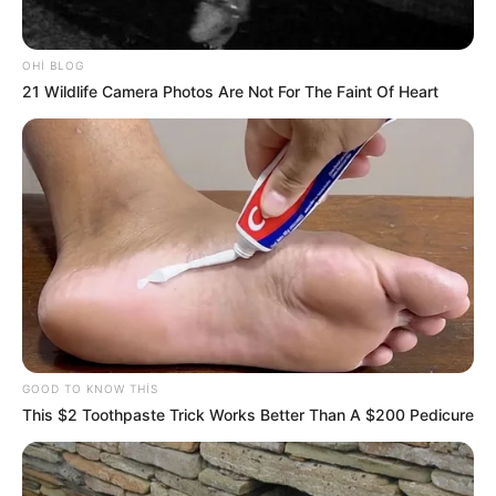
0
0
OHI BLOG
Xəbər xoşunuza gəldi? Sosial şəbəkələrdə paylaşın
21 Wildlife Camera Photos Are Not For The Faint Of Heart
malın qaytarılması
hüquq
xəbər
qanun
14 gün
kassa çeki
GOOD TO KNOW THIS
Bizi Facebook-da
Bizi Twitter-da
This $2 Toothpaste Trick Works Better Than A $200 Pedicure
izləyin
izləyin