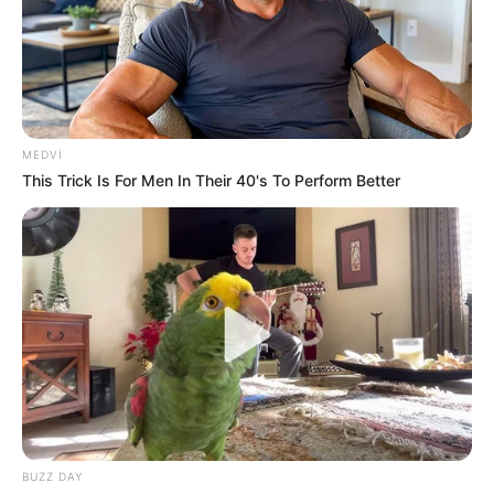
19:09 / 06 Avqust 2026
CƏMİYYƏT
Şəxs məcburi nikahda saxlanıla bilərmi?
—
Vəkildən AÇIQLAMA
72
0
0
MEDVI
This Trick Is For Men In Their 40's To Perform Better
KEÇİDLƏR
ƏLAQƏ
Tel: (+99450) 247 90 86
Ana səhifə
E-mail: oxucomsayti @gmail.com
HAQQIMIZDA
ƏLAQƏ
REKLAM
BUZZ DAY