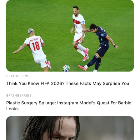
66
0
0
BRAINBERRIES
Think You Know FIFA 2026? These Facts May Surprise You
22:04 / 06 Avqust 2026
CƏMİYYƏT
BRAINBERRIES
Plastic Surgery Splurge: Instagram Model's Quest For Barbie
Paytaxtın bu ərazilərində
qaz olmayacaq
Looks
72
0
0