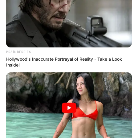
BRAINBERRIES
Hollywood's Inaccurate Portrayal of Reality - Take a Look
21:43 / 06 Avqust 2026
Inside!
CƏMİYYƏT
Əhalinin diqqətinə! Bu tarixdən havalar
SƏRİNLƏŞİR
74
0
0