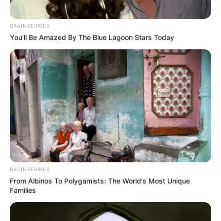
BRAINBERRIES
You'll Be Amazed By The Blue Lagoon Stars Today
00:12 / 07 Avqust 2026
CƏMİYYƏT
Bu 4 bürcü çətin günlər gözləyir
44
0
0
BRAINBERRIES
From Albinos To Polygamists: The World's Most Unique
Families