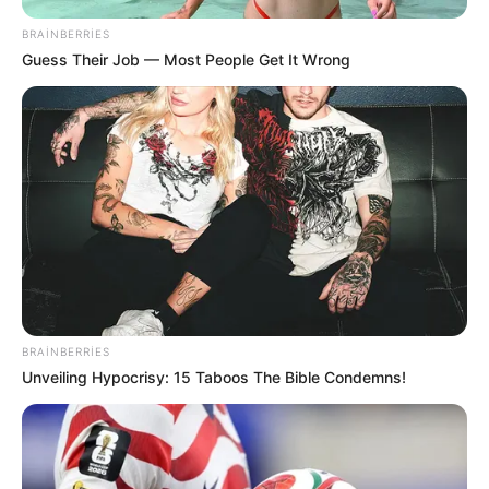
BRAINBERRIES
Guess Their Job — Most People Get It Wrong
21:12 / 06 Avqust 2026
CƏMİYYƏT
Bakıda bu dahilərin heykəlləri yoxdur
-
Nazirə müraciət edildi
215
0
0
BRAINBERRIES
Unveiling Hypocrisy: 15 Taboos The Bible Condemns!