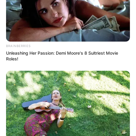
CƏMİYYƏT
Azərbaycanda qumar asılılığının
müalicəsi harada aparılır?-
Rəsmi
Açıqlama
62
0
0
BRAINBERRIES
Unleashing Her Passion: Demi Moore's 8 Sultriest Movie
Roles!
23:05 / 06 Avqust 2026
DÜNYA
Hörmüz boğazı ilə bağlı razılaşmanın
DETALLARI açıqlandı