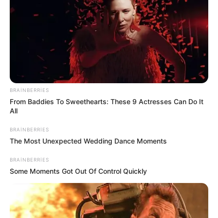
BRAINBERRIES
From Baddies To Sweethearts: These 9 Actresses Can Do It
All
23:54 / 06 Avqust 2026
CƏMİYYƏT
BRAINBERRIES
Sabah bu yerlərə leysan yağacaq -
hava
The Most Unexpected Wedding Dance Moments
PROQNOZU
BRAINBERRIES
248
0
0
Some Moments Got Out Of Control Quickly