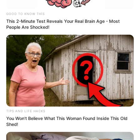
müddəti ərzində rəsmiləşdirilə bilər.
GOOD TO KNOW THIS
This 2-Minute Test Reveals Your Real Brain Age - Most
People Are Shocked!
TIPS AND LIFE HACKS
You Won't Believe What This Woman Found Inside This Old
Shed!
Turan Abdullazadə məsələnin hüquqi tərəflərinə