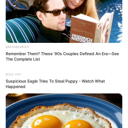
67
0
0
BRAINBERRIES
Remember Them? These '90s Couples Defined An Era—See
The Complete List
19:59 / 06 Avqust 2026
CƏMİYYƏT
BUZZ DAY
Suspicious Eagle Tries To Steal Puppy - Watch What
Bu məktəblər üzrə vakansiya seçimi
Happened
başlayır
67
0
0