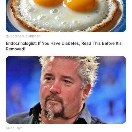
GLYCOGEN SUPPORT
Endocrinologist: If You Have Diabetes, Read This Before It's
Removed!
19:37 / 06 Avqust 2026
CƏMİYYƏT
Nazirlik küləklə bağlı XƏBƏRDARLIQ
ETDİ -
Dənizə GİRMƏYİN
78
0
0
BUZZ DAY