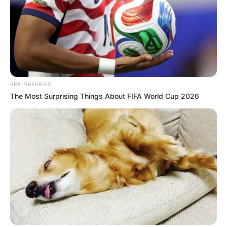
20:59 / 06 Avqust 2026
DÜNYA
TƏCİLİ!
Türkiyə
qırıcıları havaya qaldırdı
- Nə baş verir?
82
0
0
BRAINBERRIES
The Most Surprising Things About FIFA World Cup 2026
20:44 / 06 Avqust 2026
SİYASƏT