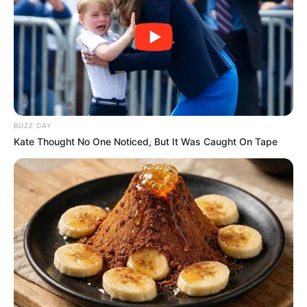
BUZZ DAY
Kate Thought No One Noticed, But It Was Caught On Tape
HÜQUQ
478
10.06.2026, 13:27
Gündəlik həyatımızda hər birimiz müxtəlif
mağazalardan, ticarət mərkəzlərindən və ya onlayn