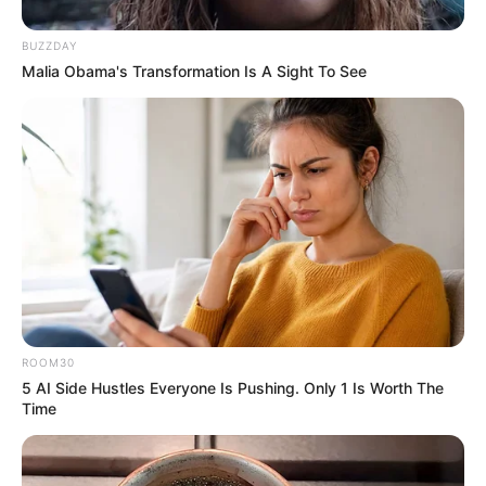
BUZZDAY
Malia Obama's Transformation Is A Sight To See
19:59 / 05 Avqust 2026
ŞOU-BİZNES
"Paltarımı nə hədiyyə edirəm, nə də
satıram" — Aygün Kazımova ilə müsahibə
89
0
0
ROOM30
5 AI Side Hustles Everyone Is Pushing. Only 1 Is Worth The
Time