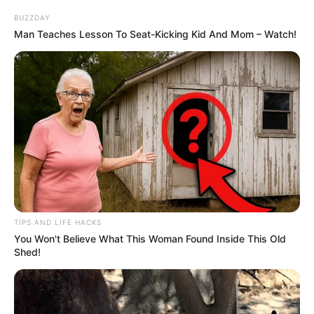
BUZZDAY
Man Teaches Lesson To Seat-Kicking Kid And Mom – Watch!
0
0
Xəbər xoşunuza gəldi? Sosial şəbəkələrdə paylaşın
TIPS AND LIFE HACKS
You Won't Believe What This Woman Found Inside This Old
Shed!