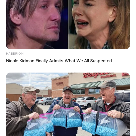
177
0
0
HABERION
Nicole Kidman Finally Admits What We All Suspected
19:14 / 05 Avqust 2026
SİYASƏT
ABŞ və İran arasında
kritik 48 saat
161
0
0