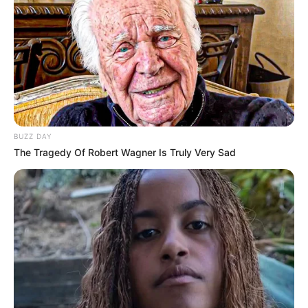
BUZZ DAY
20:47 / 05 Avqust 2026
SİYASƏT
The Tragedy Of Robert Wagner Is Truly Very Sad
Təcili! İsrail hərəkətə keçdi -
Bu ölkə
BOMBALANIR
152
0
0