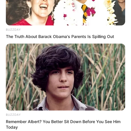
Xatırladaq ki, iyulun 10-da Əbu-Dabidə Azərbaycan
prezidenti İlham Əliyev və Ermənistanın baş naziri Nikol
Paşinyan arasında danışıqlar olub.(bakupost)
BUZZDAY
HƏMÇININ OXUYUN
The Truth About Barack Obama's Parents Is Spilling Out
6 avqustda bizi nələr gözləyir? —
ULDUZ FALI
Prezidentin fərmanı hansı dəyişikliklərə səbəb
olacaq? -
AÇIQLAMA
SON DƏQİQƏ
!Yüksək vəzifəyə təyinat var
SON DƏQİQƏ!
SOCAR-da işləyənlərə mühüm
xəbər:
kütləvi ixtisarlarla bağlı...
BUZZDAY
Remember Albert? You Better Sit Down Before You See Him
Today