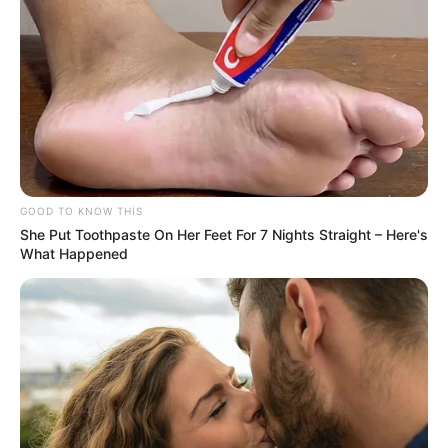
09:30 / 06 Avqust 2026
CƏMİYYƏT
Ağır QƏZA:
ölən var
GOOD TO KNOW THIS
47
0
0
She Put Toothpaste On Her Feet For 7 Nights Straight – Here's
What Happened