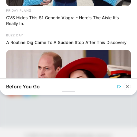
FRIDAY PLANS
CVS Hides This $1 Generic Viagra - Here's The Aisle It's
Really In.
KEÇİDLƏR
ƏLAQƏ
BUZZ DAY
Tel: (+99450) 247 90 86
Ana səhifə
A Routine Dig Came To A Sudden Stop After This Discovery
E-mail: oxucomsayti @gmail.com
HAQQIMIZDA
ƏLAQƏ
REKLAM
SOSİAL
SAYĞAC
Before You Go
BUZZ DAY
William & Kate Are Not The Same Couple Anymore – Here's
© 2026 Oxu24.com Müəllif hüquqları qorunur.