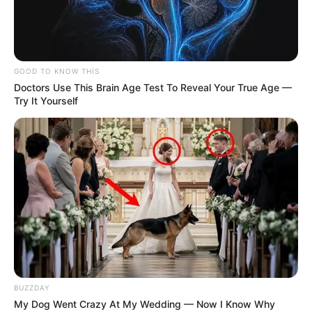
GOOD TO KNOW THIS
Doctors Use This Brain Age Test To Reveal Your True Age —
Try It Yourself
23:09 / 05 Avqust 2026
CƏMİYYƏT
Mal ətinin qiymətində dəyişiklik oldu -
VİDEO
150
0
0
BUZZDAY
My Dog Went Crazy At My Wedding — Now I Know Why