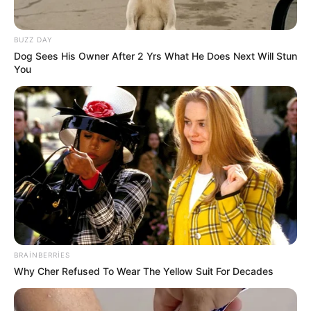
BUZZ DAY
Dog Sees His Owner After 2 Yrs What He Does Next Will Stun
You
09:45 / 06 Avqust 2026
CƏMİYYƏT
Qızılın qiyməti yeni rekordunu
qırdı
47
0
0
BRAINBERRIES
Why Cher Refused To Wear The Yellow Suit For Decades