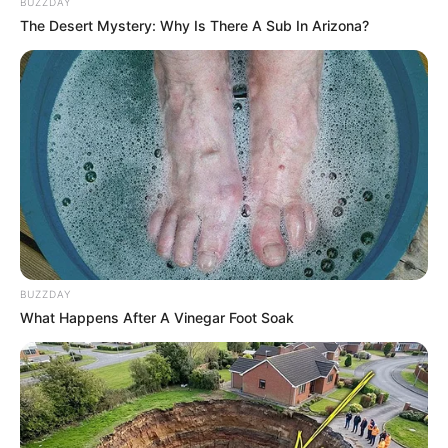
BUZZDAY
The Desert Mystery: Why Is There A Sub In Arizona?
Digər xəbərlər
BUZZDAY
What Happens After A Vinegar Foot Soak