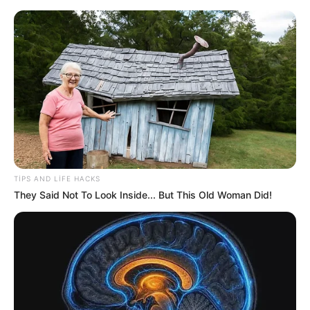
00:51 / 06 Avqust 2026
DÜNYA
TIPS AND LIFE HACKS
They Said Not To Look Inside... But This Old Woman Did!
İndoneziya sahillərində
zəlzələ oldu
127
0
0