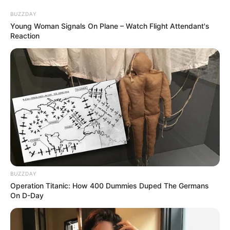
BUZZDAY
Young Woman Signals On Plane – Watch Flight Attendant's
Reaction
22:24 / 05 Avqust 2026
CƏMİYYƏT
Daha üç küçədə
təmir işlərinə başlanılır
149
0
0
BUZZDAY
Operation Titanic: How 400 Dummies Duped The Germans
On D-Day