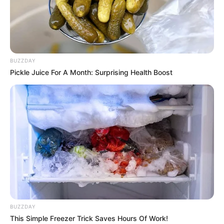
BUZZDAY
Pickle Juice For A Month: Surprising Health Boost
DÜNYA
7330
11.07.2025, 11:30
Rusiya İrəvanla Bakı arasında münasibətlərin
BUZZDAY
normallaşmasına töhfə verməyə hazırdır.
This Simple Freezer Trick Saves Hours Of Work!