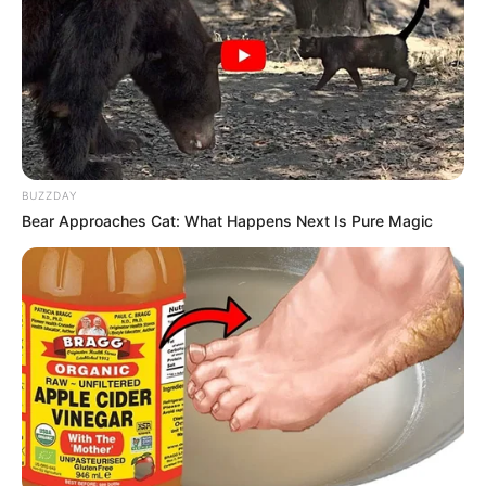
BUZZDAY
Bear Approaches Cat: What Happens Next Is Pure Magic
Rusiya
Azərbaycan
Xəbər
Gündəm
Bizi Facebook-da
Bizi Twitter-da
izləyin
izləyin