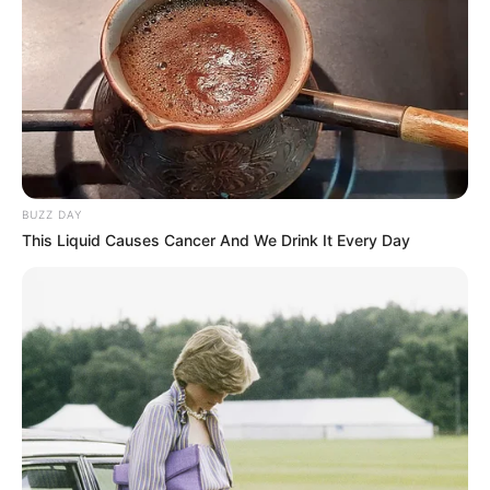
19:49 / 05 Avqust 2026
KRİMİNAL
Mingəçevirdə kanalda batan
yeniyetmənin axtarışları aparılır
- VİDEO
166
0
0
BUZZ DAY
This Liquid Causes Cancer And We Drink It Every Day
19:46 / 05 Avqust 2026
SİYASƏT