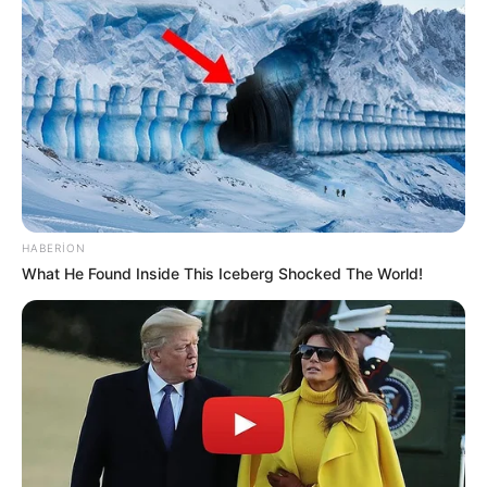
yaralananlar var
56
0
0
HABERION
What He Found Inside This Iceberg Shocked The World!
09:04 / 06 Avqust 2026
CƏMİYYƏT
Avqustda pulu tükənməyəcək
bürclər
61
0
0