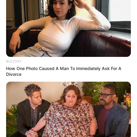
22:10 / 05 Avqust 2026
CƏMİYYƏT
Bakıda MƏSCİD
YANIR
153
0
0
BUZZDAY
How One Photo Caused A Man To Immediately Ask For A
Divorce
21:39 / 05 Avqust 2026
MARAQLI
Bu restoranda müştərilər tamamilə
çılpaq nahar edirlər