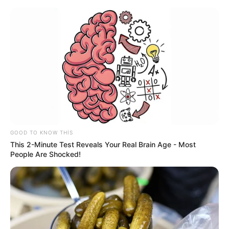
Mərkəzi Bankdan mühüm qərar:
Müştərilərə qarşı davranış qaydaları
dəyişdi
GOOD TO KNOW THIS
This 2-Minute Test Reveals Your Real Brain Age - Most
People Are Shocked!
Moskvadan xəbərdarlıq -
Zəngəzur dəhlizinin
açılması...