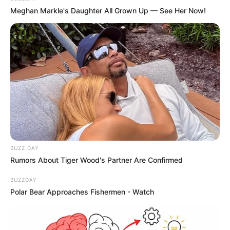
Meghan Markle's Daughter All Grown Up — See Her Now!
Spirt, çörək və torpaqdan elektrik
enerjisi:
Yapon mühəndisdən
diqqətçəkən yenilik
12
0
0
BUZZ DAY
Rumors About Tiger Wood's Partner Are Confirmed
09:58 / 06 Avqust 2026
BUZZDAY
DÜNYA
Polar Bear Approaches Fishermen - Watch
85 ölkəyə vizasız giriş təklif edən
pasport satışa
çıxarıldı