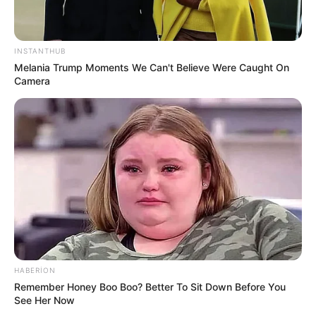
INSTANTHUB
Melania Trump Moments We Can't Believe Were Caught On
Camera
09:01 / 06 Avqust 2026
CƏMİYYƏT
DİQQƏT! Bu ərazilərdə
işıq olmayacaq
61
0
0
HABERION
Remember Honey Boo Boo? Better To Sit Down Before You
See Her Now