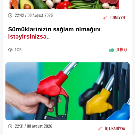
22:42 / 08 Avqust 2026
CƏMİYYƏT
Sümüklərinizin sağlam olmağını
istəyirsinizsə..
105
0
0
22:31 / 08 Avqust 2026
İQTİSADİYYAT