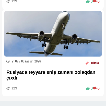
129
0
0
21:07 / 08 Avqust 2026
DÜNYA
Rusiyada təyyarə eniş zamanı zolaqdan
çıxdı
123
0
0