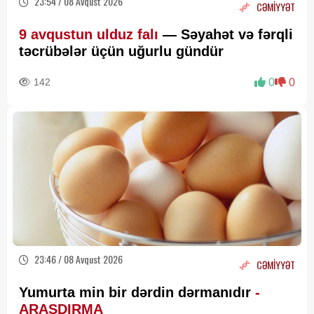
23:54 / 08 Avqust 2026
CƏMİYYƏT
9 avqustun ulduz falı
— Səyahət və fərqli
təcrübələr üçün uğurlu gündür
142
0
0
23:46 / 08 Avqust 2026
CƏMİYYƏT
Yumurta min bir dərdin dərmanıdır
-
ARAŞDIRMA