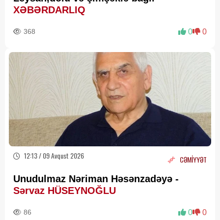
XƏBƏRDARLIQ
368
0
0
12:13 / 09 Avqust 2026
CƏMİYYƏT
Unudulmaz Nəriman Həsənzadəyə -
Sərvaz HÜSEYNOĞLU
86
0
0