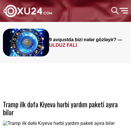
9 avqustda bizi nələr gözləyir? —
ULDUZ FALI
Tramp ilk dəfə Kiyevə hərbi yardım paketi ayıra
bilər