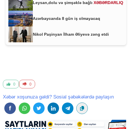
Leysan,dolu və şimşəklə bağlı
XƏBƏRDARLIQ
Azərbaycanda 8 gün iş olmayacaq
Nikol Paşinyan İlham Əliyevə zəng etdi
0
0
Xəbər xoşunuza gəldi? Sosial şəbəkələrdə paylaşın