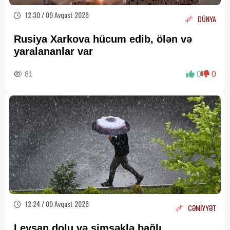
12:30 / 09 Avqust 2026
DÜNYA
Rusiya Xarkova hücum edib, ölən və
yaralananlar var
81
0
0
12:24 / 09 Avqust 2026
CƏMİYYƏT
Leysan,dolu və şimşəklə bağlı