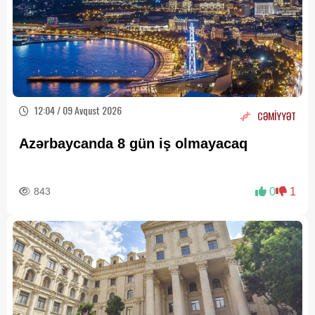
12:04 / 09 Avqust 2026
CƏMİYYƏT
Azərbaycanda 8 gün iş olmayacaq
843
0
1