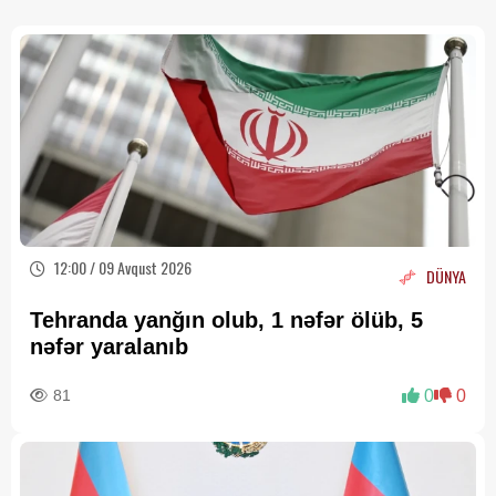
12:00 / 09 Avqust 2026
DÜNYA
Tehranda yanğın olub, 1 nəfər ölüb, 5
nəfər yaralanıb
81
0
0