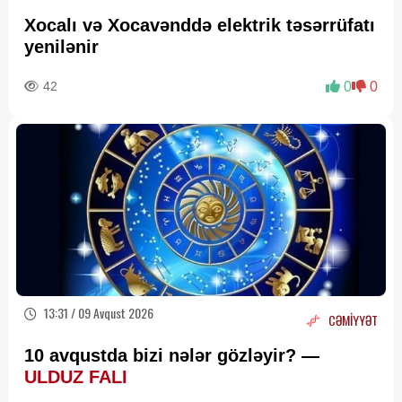
Xocalı və Xocavənddə elektrik təsərrüfatı
yenilənir
42
0
0
13:31 / 09 Avqust 2026
CƏMİYYƏT
10 avqustda bizi nələr gözləyir? —
ULDUZ FALI