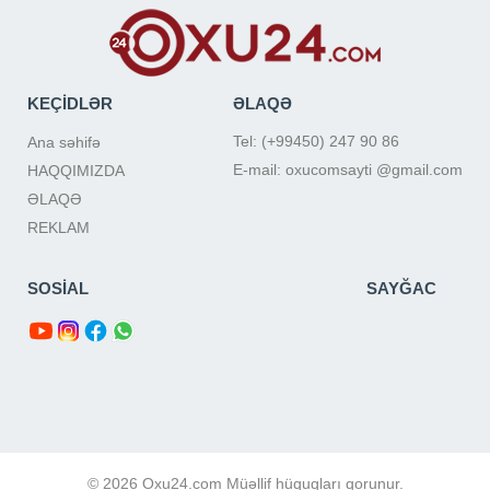
KEÇİDLƏR
ƏLAQƏ
Tel: (+99450) 247 90 86
Ana səhifə
E-mail: oxucomsayti @gmail.com
HAQQIMIZDA
ƏLAQƏ
REKLAM
SOSİAL
SAYĞAC
© 2026 Oxu24.com Müəllif hüquqları qorunur.