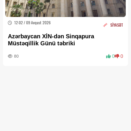
12:02 / 09 Avqust 2026
SİYASƏT
Azərbaycan XİN-dən Sinqapura
Müstəqillik Günü təbriki
80
0
0