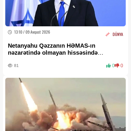
13:10 / 09 Avqust 2026
DÜNYA
Netanyahu Qəzzanın HƏMAS-ın
nəzarətində olmayan hissəsində
yenidənqurma işlərini təsdiqləyib
81
0
0