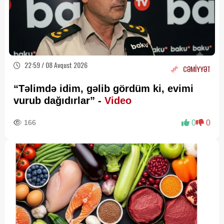
22:59 / 08 Avqust 2026
CƏMİYYƏT
“Təlimdə idim, gəlib gördüm ki, evimi
vurub dağıdırlar” -
Video
166
0
0