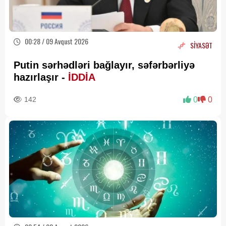
00:28 / 09 Avqust 2026
SİYASƏT
Putin sərhədləri bağlayır, səfərbərliyə
hazırlaşır -
İDDİA
142
0
0