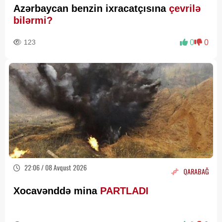
Azərbaycan benzin ixracatçısına
çevrilə
bilərmi?
123
0
0
22:06 / 08 Avqust 2026
QARABAĞ
Xocavənddə mina
PARTLADI