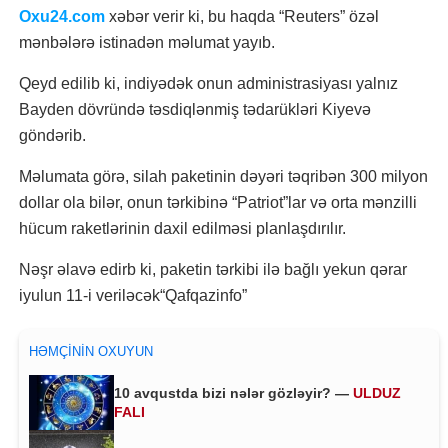
Oxu24.com
xəbər verir ki, bu haqda “Reuters” özəl
mənbələrə istinadən məlumat yayıb.
Qeyd edilib ki, indiyədək onun administrasiyası yalnız
Bayden dövründə təsdiqlənmiş tədarükləri Kiyevə
göndərib.
Məlumata görə, silah paketinin dəyəri təqribən 300 milyon
dollar ola bilər, onun tərkibinə “Patriot”lar və orta mənzilli
hücum raketlərinin daxil edilməsi planlaşdırılır.
Nəşr əlavə edirb ki, paketin tərkibi ilə bağlı yekun qərar
iyulun 11-i veriləcək“Qafqazinfo”
HƏMÇININ OXUYUN
10 avqustda bizi nələr gözləyir? —
ULDUZ
FALI