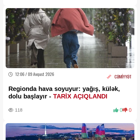
12:06 / 09 Avqust 2026
CƏMİYYƏT
Regionda hava soyuyur: yağış, külək,
dolu başlayır -
TARİX AÇIQLANDI
118
0
0