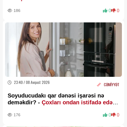
186
0
0
23:40 / 08 Avqust 2026
CƏMİYYƏT
Soyuducudakı qar dənəsi işarəsi nə
deməkdir? -
Çoxları ondan istifadə edə
bilmir
176
0
0