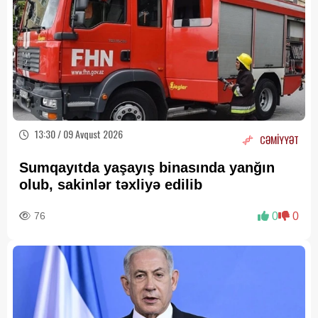
13:30 / 09 Avqust 2026
CƏMİYYƏT
Sumqayıtda yaşayış binasında yanğın
olub, sakinlər təxliyə edilib
76
0
0