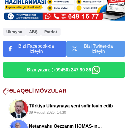
Ukrayna
ABŞ
Patriot
Bizi Facebook-da
Bizi Twitter-da
izləyin
izləyin
Bizə yazın: (+99450) 247 90 86
ƏLAQƏLI MÖVZULAR
Türkiyə Ukraynaya yeni səfir təyin edib
09 Avqust 2026, 14:30
Netanyahu Qəzzanın HƏMAS-ın