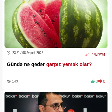
23:31 / 08 Avqust 2026
CƏMİYYƏT
Gündə nə qədər
qarpız yemək olar?
143
0
0