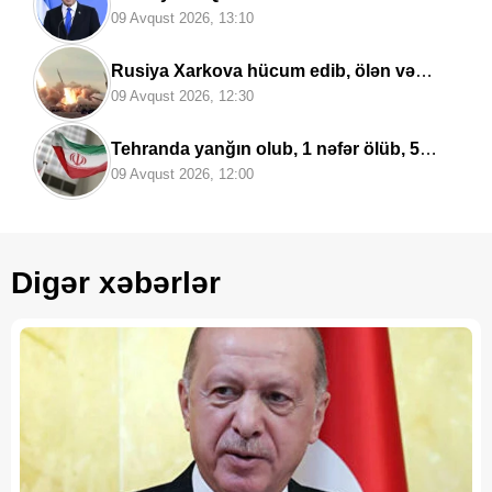
nəzarətində olmayan hissəsində
09 Avqust 2026, 13:10
yenidənqurma işlərini təsdiqləyib
Rusiya Xarkova hücum edib, ölən və
yaralananlar var
09 Avqust 2026, 12:30
Tehranda yanğın olub, 1 nəfər ölüb, 5
nəfər yaralanıb
09 Avqust 2026, 12:00
Digər xəbərlər