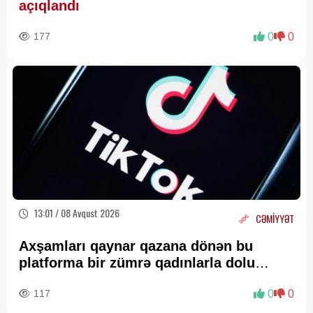
açıqlandı
177
0
0
13:01 / 08 Avqust 2026
CƏMİYYƏT
Axşamları qaynar qazana dönən bu
platforma bir zümrə qadınlarla dolu
olur...
117
0
0