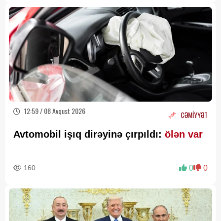
12:59 / 08 Avqust 2026
CƏMİYYƏT
Avtomobil işıq dirəyinə çırpıldı:
ölən var
160
0
0