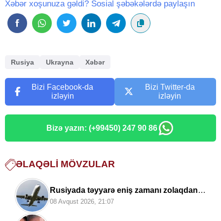
Xəbər xoşunuza gəldi? Sosial şəbəkələrdə paylaşın
Rusiya
Ukrayna
Xəbər
Bizi Facebook-da
Bizi Twitter-da
izləyin
izləyin
Bizə yazın: (+99450) 247 90 86
ƏLAQƏLI MÖVZULAR
Rusiyada təyyarə eniş zamanı zolaqdan
çıxdı
08 Avqust 2026, 21:07