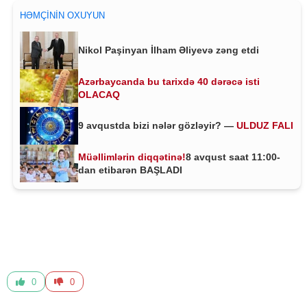
HƏMÇININ OXUYUN
Nikol Paşinyan İlham Əliyevə zəng etdi
Azərbaycanda bu tarixdə 40 dərəcə isti
OLACAQ
9 avqustda bizi nələr gözləyir? —
ULDUZ FALI
Müəllimlərin diqqətinə!
8 avqust saat 11:00-
dan etibarən BAŞLADI
0
0