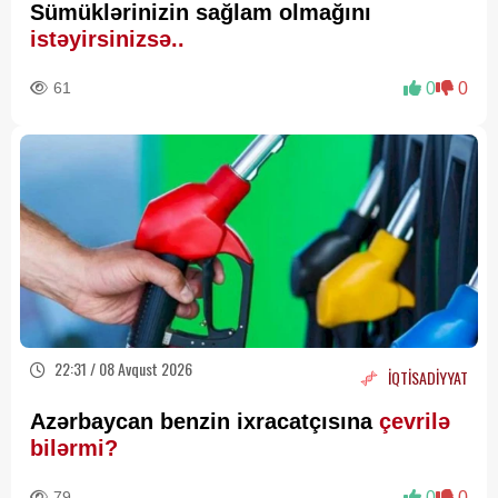
Sümüklərinizin sağlam olmağını
istəyirsinizsə..
61
0
0
22:31 / 08 Avqust 2026
İQTİSADİYYAT
Azərbaycan benzin ixracatçısına
çevrilə
bilərmi?
79
0
0