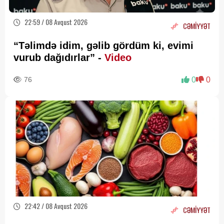
22:59 / 08 Avqust 2026
CƏMİYYƏT
“Təlimdə idim, gəlib gördüm ki, evimi
vurub dağıdırlar” -
Video
76
0
0
22:42 / 08 Avqust 2026
CƏMİYYƏT