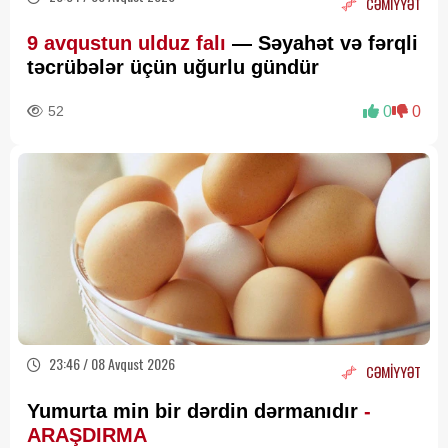
CƏMİYYƏT
9 avqustun ulduz falı
— Səyahət və fərqli
təcrübələr üçün uğurlu gündür
52
0
0
23:46 / 08 Avqust 2026
CƏMİYYƏT
Yumurta min bir dərdin dərmanıdır
-
ARAŞDIRMA