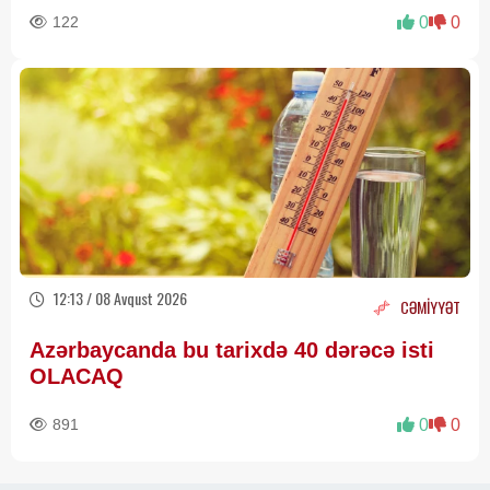
122
0
0
12:13 / 08 Avqust 2026
CƏMİYYƏT
Azərbaycanda bu tarixdə 40 dərəcə isti
OLACAQ
891
0
0