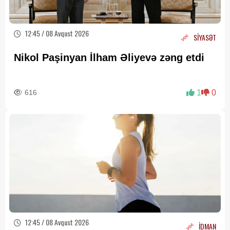
12:45 / 08 Avqust 2026
SİYASƏT
Nikol Paşinyan İlham Əliyevə zəng etdi
616
1
0
12:45 / 08 Avqust 2026
İDMAN