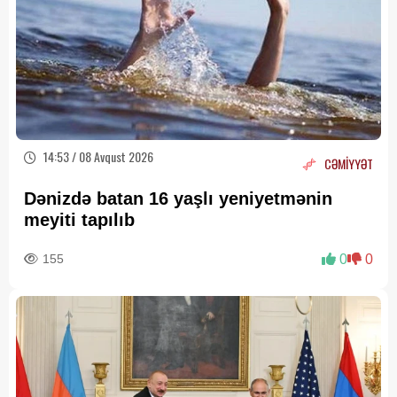
14:53 / 08 Avqust 2026
CƏMİYYƏT
Dənizdə batan 16 yaşlı yeniyetmənin
meyiti tapılıb
155
0
0