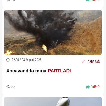
22:06 / 08 Avqust 2026
QARABAĞ
Xocavənddə mina
PARTLADI
82
0
0