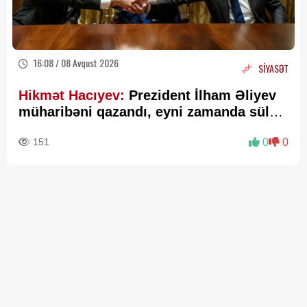
16:08 / 08 Avqust 2026
SİYASƏT
Hikmət Hacıyev:
Prezident İlham Əliyev
müharibəni qazandı, eyni zamanda sülhü
də qazandı - VİDEO
151
0
0