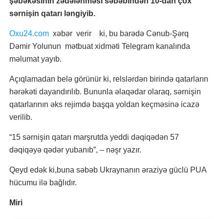
şəbəkəsinin zədələnməsi səbəbindən 10-dan çox
sərnişin qatarı ləngiyib.
Oxu24.com
xəbər verir ki, bu barədə Cənub-Şərq
Dəmir Yolunun mətbuat xidməti Telegram kanalında
məlumat yayıb.
Açıqlamadan belə görünür ki, relslərdən birində qatarların
hərəkəti dayandırılıb. Bununla əlaqədar olaraq, sərnişin
qatarlarının əks rejimdə başqa yoldan keçməsinə icazə
verilib.
“15 sərnişin qatarı marşrutda yeddi dəqiqədən 57
dəqiqəyə qədər yubanıb”, – nəşr yazır.
Qeyd edək ki,buna səbəb Ukraynanın əraziyə güclü PUA
hücumu ilə bağlıdır.
Miri