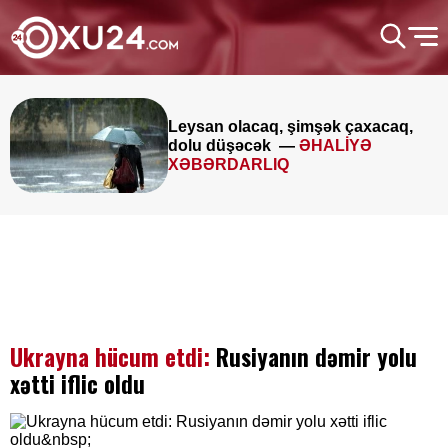
Leysan olacaq, şimşək çaxacaq,
dolu düşəcək —
ƏHALİYƏ
XƏBƏRDARLIQ
Ukrayna hücum etdi:
Rusiyanın dəmir yolu
xətti iflic oldu