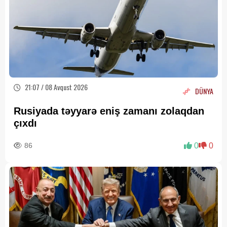
21:07 / 08 Avqust 2026
DÜNYA
Rusiyada təyyarə eniş zamanı zolaqdan
çıxdı
86
0
0