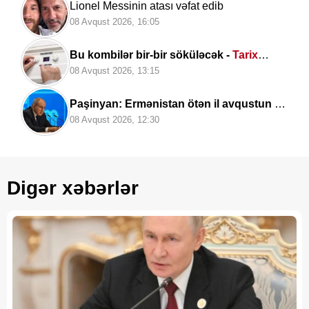
Lionel Messinin atası vəfat edib
08 Avqust 2026, 16:05
Bu kombilər bir-bir söküləcək -
Tarix
açıqlandı
08 Avqust 2026, 13:15
Paşinyan: Ermənistan ötən il avqustun 8-
nə qədər
dalanda idi
08 Avqust 2026, 12:30
Digər xəbərlər