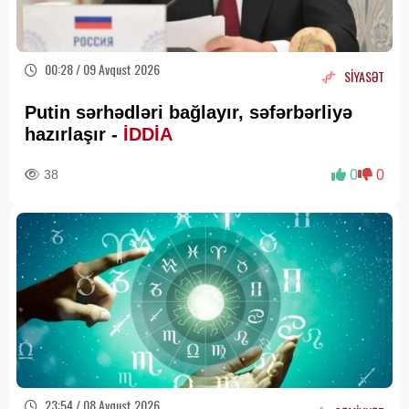
00:28 / 09 Avqust 2026
SİYASƏT
Putin sərhədləri bağlayır, səfərbərliyə
hazırlaşır -
İDDİA
38
0
0
23:54 / 08 Avqust 2026