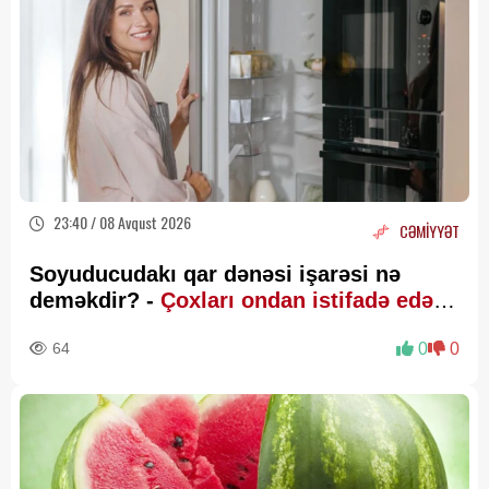
23:40 / 08 Avqust 2026
CƏMİYYƏT
Soyuducudakı qar dənəsi işarəsi nə
deməkdir? -
Çoxları ondan istifadə edə
bilmir
64
0
0