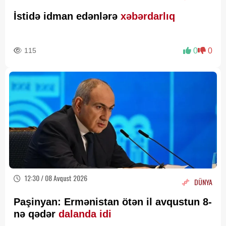
İstidə idman edənlərə
xəbərdarlıq
115
0
0
12:30 / 08 Avqust 2026
DÜNYA
Paşinyan: Ermənistan ötən il avqustun 8-
nə qədər
dalanda idi