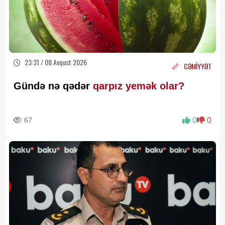
23:31 / 08 Avqust 2026
CƏMİYYƏT
Gündə nə qədər
qarpız yemək olar?
67
0
0