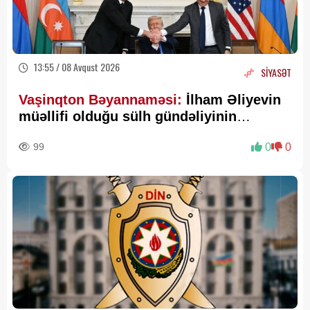
13:55 / 08 Avqust 2026
SİYASƏT
Vaşinqton Bəyannaməsi:
İlham Əliyevin
müəllifi olduğu sülh gündəliyinin
beynəlxalq miqyasda təsdiqi
99
0
0