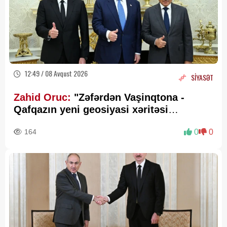
12:49 / 08 Avqust 2026
SİYASƏT
Zahid Oruc:
"Zəfərdən Vaşinqtona -
Qafqazın yeni geosiyasi xəritəsi
cızılır”..
164
0
0