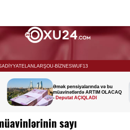
İSADİYYAT
ELANLAR
ŞOU-BİZNES
WUF13
u
İcra başçısı üç qurumu
ACAQ
birləşdirdi, yeni rəis təyin etdi -
FOTO
müavinlərinin sayı