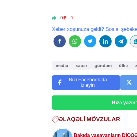
0
0
Xəbər xoşunuza gəldi? Sosial şəbəkə
media
xəbər
gündəm
ölkə
Bizi Facebook-da
izləyin
Bizə yazın
ƏLAQƏLI MÖVZULAR
Bakıda yaşayanların DİQQ