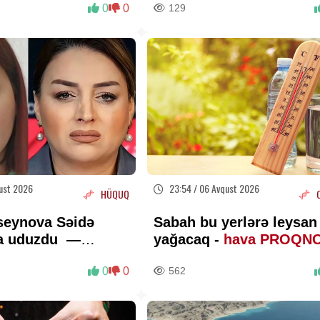
0
0
129
ust 2026
23:54 / 06 Avqust 2026
HÜQUQ
seynova Səidə
Sabah bu yerlərə leysan
na uduzdu —
yağacaq -
hava PROQN
ədd etdi
0
0
562