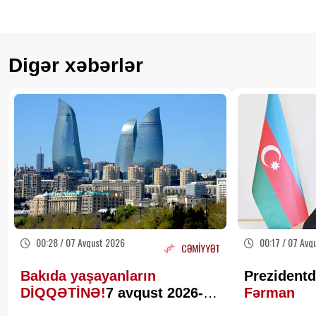
Digər xəbərlər
00:28 / 07 Avqust 2026
00:17 / 07 Avq
CƏMİYYƏT
Bakıda yaşayanların
Prezidentd
DİQQƏTİNƏ!
7 avqust 2026-cı
Fərman
il saat 00:00-dan etibarən...