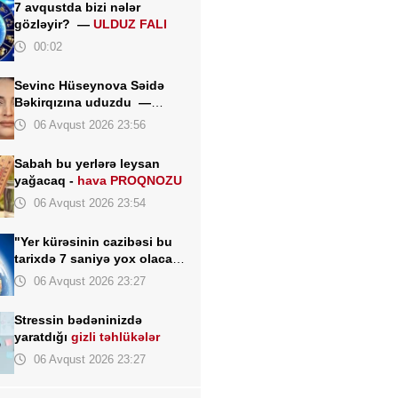
7 avqustda bizi nələr
gözləyir? —
ULDUZ FALI
00:02
Sevinc Hüseynova Səidə
Bəkirqızına uduzdu —
Məhkəmə rədd etdi
06 Avqust 2026 23:56
Sabah bu yerlərə leysan
yağacaq -
hava PROQNOZU
06 Avqust 2026 23:54
"Yer kürəsinin cazibəsi bu
tarixdə 7 saniyə yox olacaq"
- İddia
06 Avqust 2026 23:27
Stressin bədəninizdə
yaratdığı
gizli təhlükələr
06 Avqust 2026 23:27