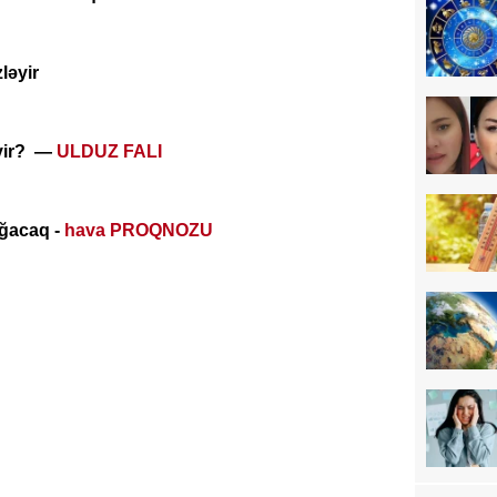
zləyir
əyir? —
ULDUZ FALI
ağacaq -
hava PROQNOZU