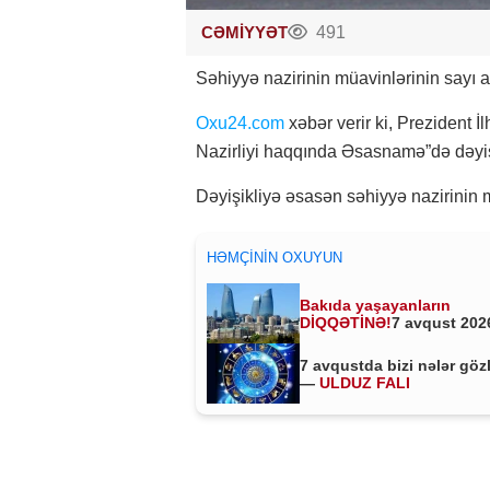
CƏMİYYƏT
491
Səhiyyə nazirinin müavinlərinin sayı art
Oxu24.com
xəbər verir ki, Prezident 
Nazirliyi haqqında Əsasnamə”də dəyişi
Dəyişikliyə əsasən səhiyyə nazirinin mü
HƏMÇININ OXUYUN
Bakıda yaşayanların
DİQQƏTİNƏ!
7 avqust 2026
saat 00:00-dan etibarən...
7 avqustda bizi nələr göz
—
ULDUZ FALI