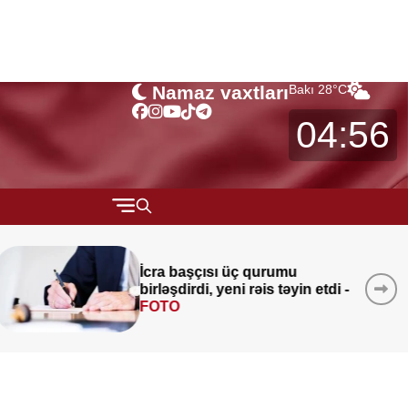
Namaz vaxtları
Bakı
28
°C
04:56
QARABAĞ
Qaydalar TƏSDİQLƏNDİ:
1
MÜSAHİBƏ
sentyabr 2026-cı il tarixindən
MARAQLI
qüvvəyə minəcək
CƏMİYYƏT
REDAKTORUN SEÇİMİ
ÖZƏL BÖLÜM