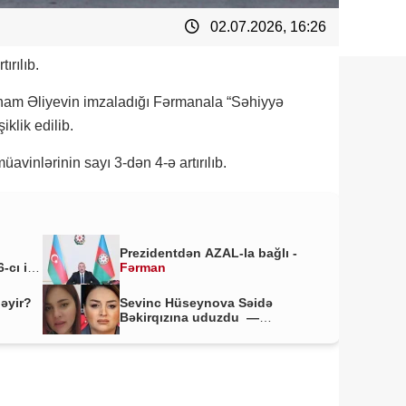
02.07.2026, 16:26
ırılıb.
İlham Əliyevin imzaladığı Fərmanala “Səhiyyə
klik edilib.
avinlərinin sayı 3-dən 4-ə artırılıb.
Prezidentdən AZAL-la bağlı -
-cı il
Fərman
ləyir?
Sevinc Hüseynova Səidə
Bəkirqızına uduzdu —
Məhkəmə rədd etdi