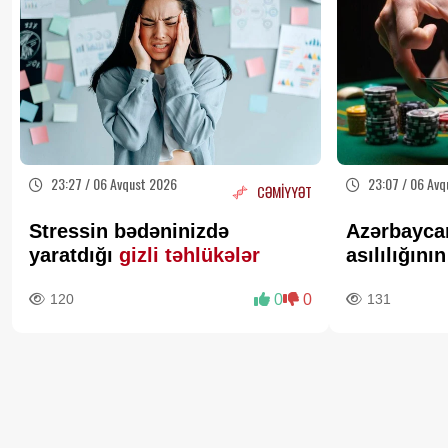
23:27 / 06 Avqust 2026
23:07 / 06 Avq
CƏMİYYƏT
Stressin bədəninizdə
Azərbayca
yaratdığı
gizli təhlükələr
asılılığını
aparılır?-
R
120
0
0
131