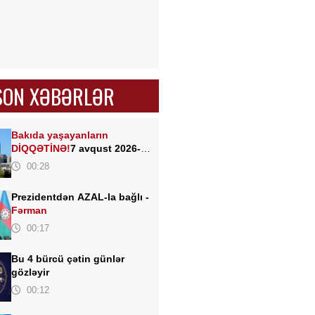
SON XƏBƏRLƏR
Bakıda yaşayanların
DİQQƏTİNƏ!
7 avqust 2026-cı
il saat 00:00-dan etibarən...
00:28
Prezidentdən AZAL-la bağlı -
Fərman
00:17
Bu 4 bürcü çətin günlər
gözləyir
00:12