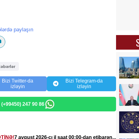
lərdə paylaşın
xəbərlər
Bizi Twitter-da
Bizi Telegram-da
izləyin
izləyin
: (+99450) 247 90 86
ƏTİNƏ!
7 avqust 2026-cı il saat 00:00-dan etibarən...