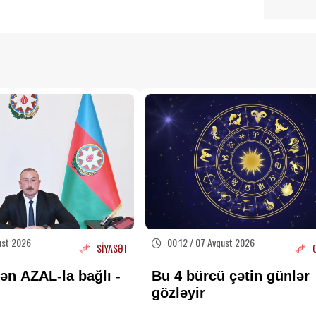
ust 2026
00:12 / 07 Avqust 2026
SİYASƏT
ən AZAL-la bağlı -
Bu 4 bürcü çətin günlər
gözləyir