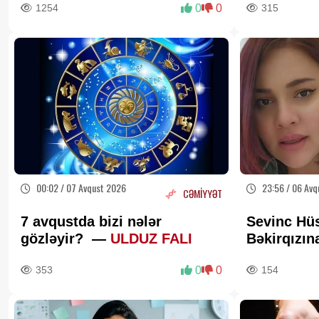
1254
0
0
315
00:02 / 07 Avqust 2026
23:56 / 06 Avq
CƏMİYYƏT
7 avqustda bizi nələr
Sevinc Hü
gözləyir? —
ULDUZ FALI
Bəkirqızı
Məhkəmə r
353
0
0
154