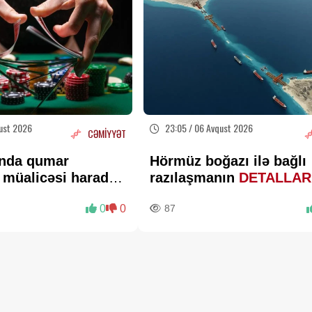
ust 2026
23:05 / 06 Avqust 2026
CƏMİYYƏT
nda qumar
Hörmüz boğazı ilə bağlı
n müalicəsi harada
razılaşmanın
DETALLAR
əsmi Açıqlama
açıqlandı
0
0
87