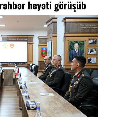
 rəhbər heyəti görüşüb