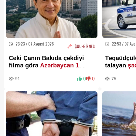
23:23 / 07 Avqust 2026
22:53 / 07 Avq
ŞOU-BİZNES
Ceki Çanın Bakıda çəkdiyi
Təqaüdçül
filmə görə
Azərbaycan 1
talayan
şə
milyon dollar ödəyə bilər?
91
0
0
75