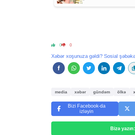
MÜHÜM AÇIQLAMA
0
0
Xəbər xoşunuza gəldi? Sosial şəbəkə
media
xəbər
gündəm
ölkə
Bizi Facebook-da
izləyin
Bizə yazın