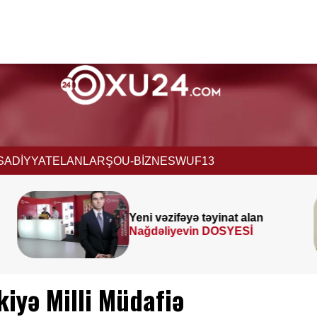
İSADİYYAT
ELANLAR
ŞOU-BİZNES
WUF13
Prezident
SƏRƏNCAM
İMZALADI
iyə Milli Müdafiə