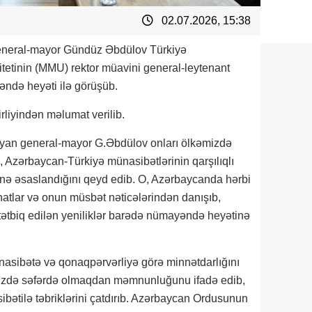
02.07.2026, 15:38
 general-mayor Gündüz Əbdülov Türkiyə
itetinin (MMU) rektor müavini general-leytenant
əndə heyəti ilə görüşüb.
rliyindən məlumat verilib.
amlayan general-mayor G.Əbdülov onları ölkəmizdə
Azərbaycan-Türkiyə münasibətlərinin qarşılıqlı
inə əsaslandığını qeyd edib. O, Azərbaycanda hərbi
ahatlar və onun müsbət nəticələrindən danışıb,
tətbiq edilən yeniliklər barədə nümayəndə heyətinə
asibətə və qonaqpərvərliyə görə minnətdarlığını
mizdə səfərdə olmaqdan məmnunluğunu ifadə edib,
ibətilə təbriklərini çatdırıb. Azərbaycan Ordusunun