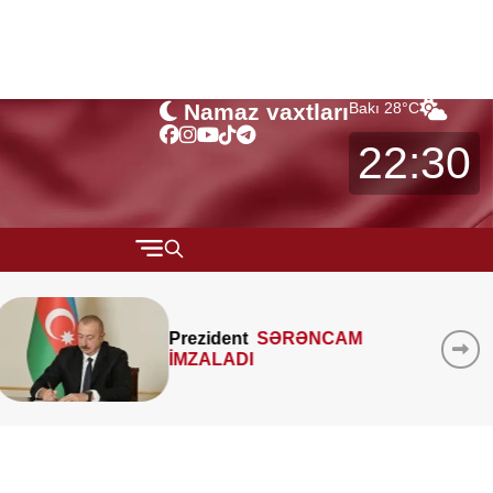
Namaz vaxtları
Bakı
28
°C
22:30
QARABAĞ
MTK-ların mənzil sahəsini
MÜSAHİBƏ
çöldən-çölə ölçməsi
MARAQLI
qanunidirmi? –
Hüquqşünas
xəbərdarlıq edir
CƏMİYYƏT
REDAKTORUN SEÇİMİ
ÖZƏL BÖLÜM