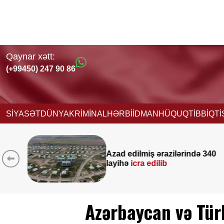
Qaynar xətt:
(+99450) 247 90 86
SİYASƏT
DÜNYA
KRİMİNAL
HƏRBİ
İDMAN
HÜQUQ
TİBB
İQT
ndə 340
Yeni vəzifəyə təyinat alan
Nağdəliyevin DOSYESİ
Azərbaycan və Türk