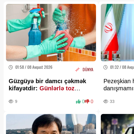
01:58 / 08 Avqust 2026
01:32 / 08 Avq
DÜNYA
Güzgüyə bir damcı çəkmək
Pezeşkian 
kifayətdir:
Günlərlə toz
danışmamış
yığılmır
açıqlamala
9
0
0
33