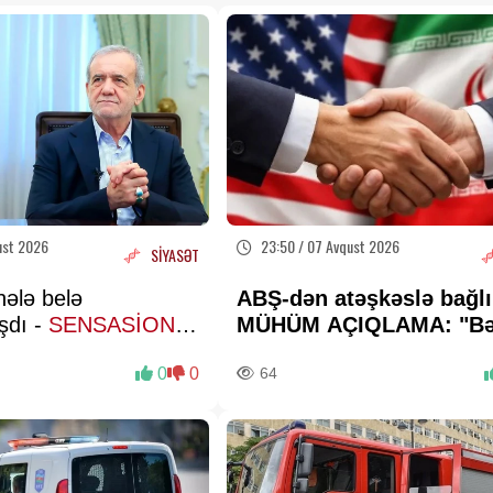
ust 2026
23:50 / 07 Avqust 2026
SİYASƏT
hələ belə
ABŞ-dən atəşkəslə bağlı
dı -
SENSASİON
MÜHÜM AÇIQLAMA: "Bə
r verdi
də elə bu gün"
0
0
64