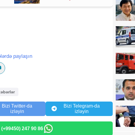
lərdə paylaşın
xəbərlər
Bizi Twitter-da
Bizi Telegram-da
izləyin
izləyin
: (+99450) 247 90 86