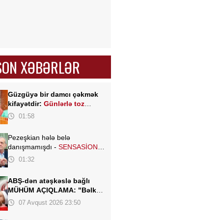
SON XƏBƏRLƏR
Güzgüyə bir damcı çəkmək
kifayətdir:
Günlərlə toz
yığılmır
01:58
Pezeşkian hələ belə
danışmamışdı -
SENSASİON
açıqlamalar verdi
01:32
ABŞ-dən atəşkəslə bağlı
MÜHÜM AÇIQLAMA: "Bəlkə
də elə bu gün"
07 Avqust 2026 23:50