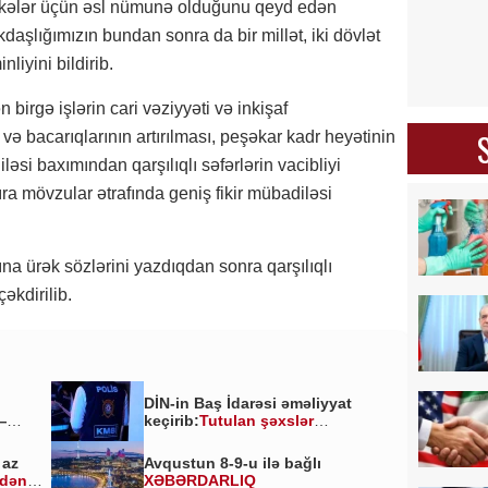
 ölkələr üçün əsl nümunə olduğunu qeyd edən
şlığımızın bundan sonra da bir millət, iki dövlət
liyini bildirib.
birgə işlərin cari vəziyyəti və inkişaf
k və bacarıqlarının artırılması, peşəkar kadr heyətinin
əsi baxımından qarşılıqlı səfərlərin vacibliyi
ıra mövzular ətrafında geniş fikir mübadiləsi
ına ürək sözlərini yazdıqdan sonra qarşılıqlı
əkdirilib.
DİN-in Baş İdarəsi əməliyyat
—
keçirib:
Tutulan şəxslər
kimlərdir?
 az
Avqustun 8-9-u ilə bağlı
ldən
XƏBƏRDARLIQ