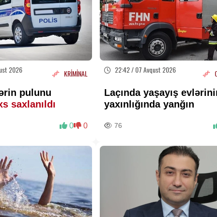
ust 2026
22:42 / 07 Avqust 2026
KRİMİNAL
ərin pulunu
Laçında yaşayış evlərini
xs saxlanıldı
yaxınlığında yanğın
0
0
76