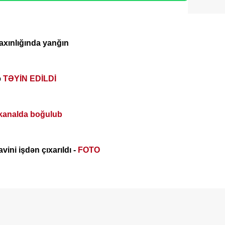
axınlığında yanğın
ə
TƏYİN EDİLDİ
kanalda boğulub
vini işdən çıxarıldı -
FOTO