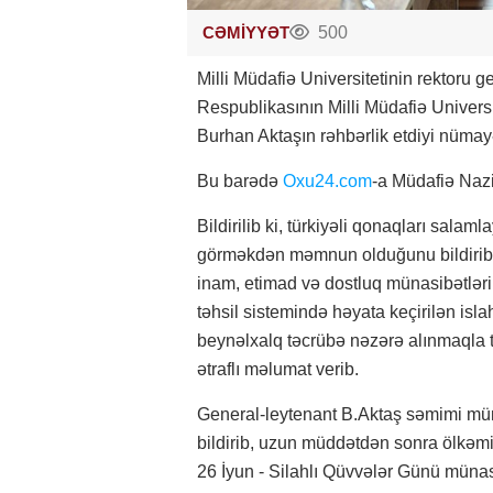
CƏMİYYƏT
500
Milli Müdafiə Universitetinin rektoru
Respublikasının Milli Müdafiə Univers
Burhan Aktaşın rəhbərlik etdiyi nümay
Bu barədə
Oxu24.com
-a Müdafiə Nazi
Bildirilib ki, türkiyəli qonaqları sal
görməkdən məmnun olduğunu bildirib, 
inam, etimad və dostluq münasibətlər
təhsil sistemində həyata keçirilən isl
beynəlxalq təcrübə nəzərə alınmaqla 
ətraflı məlumat verib.
General-leytenant B.Aktaş səmimi mün
bildirib, uzun müddətdən sonra ölkə
26 İyun - Silahlı Qüvvələr Günü münas