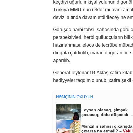
keçdiyi uğurlu inkişaf yolunun digər
Türkiyə MMU-nun rektor müavini əməkda
devizi altında davam etdiriləcəyinə əmin
Görüşdə hərbi təhsil sahəsində görülən 
perspektivləri, hərbi qulluqçuların bili
hazırlanması, eləcə də təcrübə mübadil
diqqətə çatdırılıb, maraq doğuran bir s
aparılıb.
General-leytenant B.Aktaş xatirə kitab
hədiyyələr təqdim olunub, xatirə şəkli ç
HƏMÇININ OXUYUN
Leysan olacaq, şimşək
çaxacaq, dolu düşəcək 
ƏHALİYƏ XƏBƏRDARLIQ
Mənzilin sahəsi çıxarışda
çıxarsa nə etməli? –
Vəki