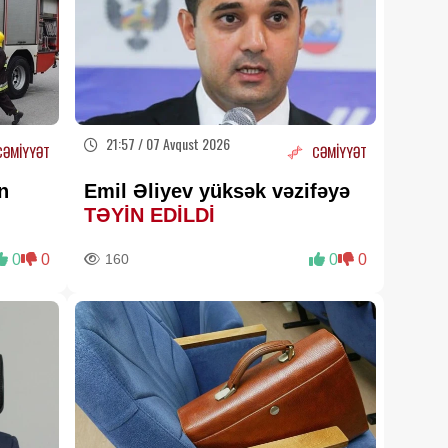
edilib
07 Avqust 2026 18:15
Bu universitet tələbələrə
xüsusi təqaüd ayırdı -
ayda
200 AZN
07 Avqust 2026 17:59
21:57 / 07 Avqust 2026
CƏMİYYƏT
CƏMİYYƏT
Mənzilin sahəsi çıxarışda az
çıxarsa nə etməli? –
Vəkildən
n
Emil Əliyev yüksək vəzifəyə
MÜHÜM AÇIQLAMA
07 Avqust 2026 17:37
TƏYİN EDİLDİ
70 yaşdan yuxarı şəxslərə
0
0
160
0
0
kredit
verilirmi?
07 Avqust 2026 17:35
Dağ havası orqanizmə nə
edir? –
Terapevt mühüm
faydaları açıqladı
07 Avqust 2026 17:15
Rəhbərin “öz ərizənlə çıx”
hədəsi –
Məhkəmədə sübut