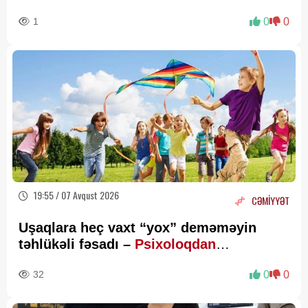
1
0
0
19:55 / 07 Avqust 2026
CƏMİYYƏT
Uşaqlara heç vaxt “yox” deməməyin
təhlükəli fəsadı –
Psixoloqdan
valideynlərə XƏBƏRDARLIQ
32
0
0