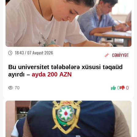
18:43 / 07 Avqust 2026
CƏMİYYƏT
Bu universitet tələbələrə xüsusi təqaüd
ayırdı –
ayda 200 AZN
70
0
0