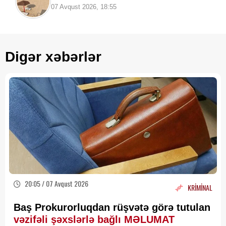
Həkimlər XƏBƏRDARLIQ edir
07 Avqust 2026, 18:55
Digər xəbərlər
20:05 / 07 Avqust 2026
KRİMİNAL
Baş Prokurorluqdan rüşvətə görə tutulan
vəzifəli şəxslərlə bağlı MƏLUMAT