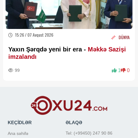
15:26 / 07 Avqust 2026
DÜNYA
Yaxın Şərqdə yeni bir era -
Məkkə Sazişi
imzalandı
99
1
0
KEÇİDLƏR
ƏLAQƏ
Tel: (+99450) 247 90 86
Ana səhifə