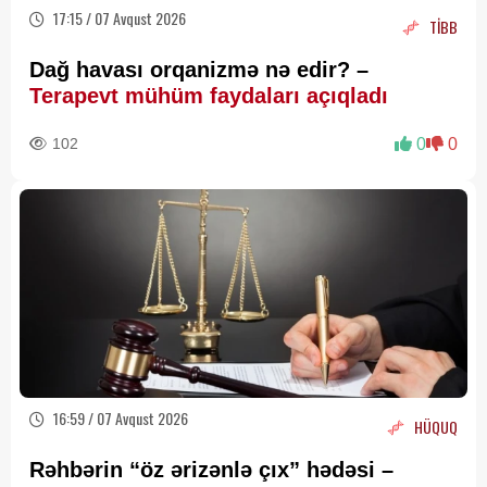
17:15 / 07 Avqust 2026
TİBB
Dağ havası orqanizmə nə edir? –
Terapevt mühüm faydaları açıqladı
102
0
0
16:59 / 07 Avqust 2026
HÜQUQ
Rəhbərin “öz ərizənlə çıx” hədəsi –