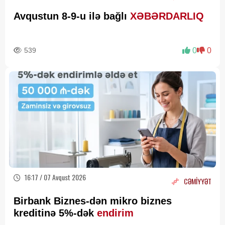
Avqustun 8-9-u ilə bağlı
XƏBƏRDARLIQ
539
0
0
16:17 / 07 Avqust 2026
CƏMİYYƏT
Birbank Biznes-dən mikro biznes
kreditinə 5%-dək
endirim