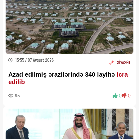
15:55 / 07 Avqust 2026
SİYASƏT
Azad edilmiş ərazilərində 340 layihə
icra
edilib
95
0
0