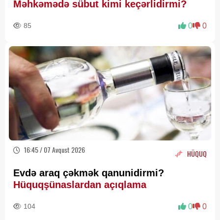
Məhkəmədə sübut kimi keçərlidirmi?
85
0
0
16:45 / 07 Avqust 2026
HÜQUQ
Evdə araq çəkmək qanunidirmi?
Hüquqşünaslardan açıqlama
104
0
0