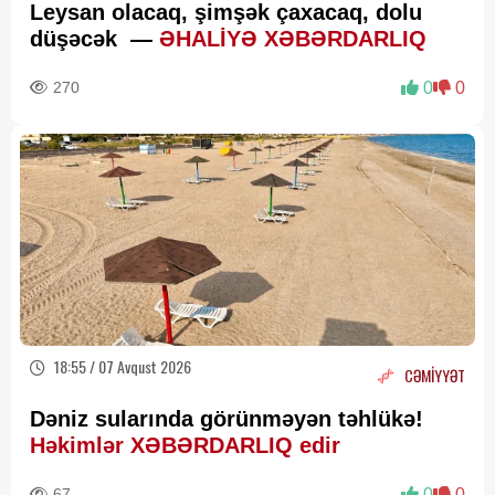
Leysan olacaq, şimşək çaxacaq, dolu
düşəcək —
ƏHALİYƏ XƏBƏRDARLIQ
270
0
0
18:55 / 07 Avqust 2026
CƏMİYYƏT
Dəniz sularında görünməyən təhlükə!
Həkimlər XƏBƏRDARLIQ edir
67
0
0