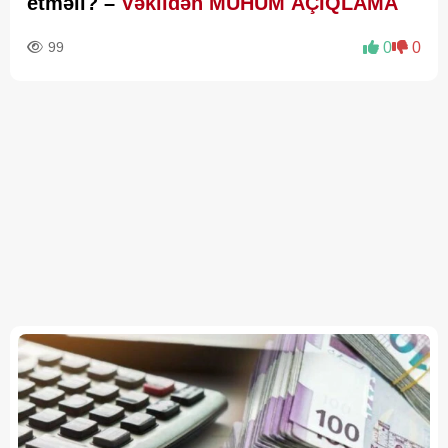
etməli? –
Vəkildən MÜHÜM AÇIQLAMA
99
0
0