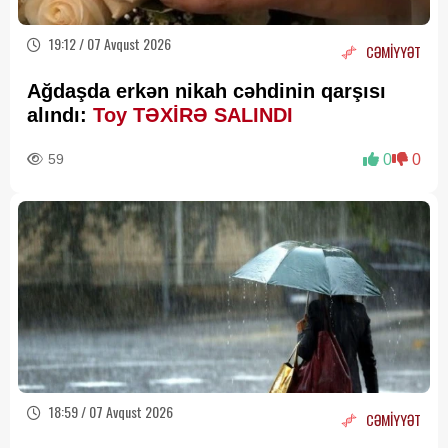
19:12 / 07 Avqust 2026
CƏMİYYƏT
Ağdaşda erkən nikah cəhdinin qarşısı
alındı:
Toy TƏXİRƏ SALINDI
59
0
0
18:59 / 07 Avqust 2026
CƏMİYYƏT