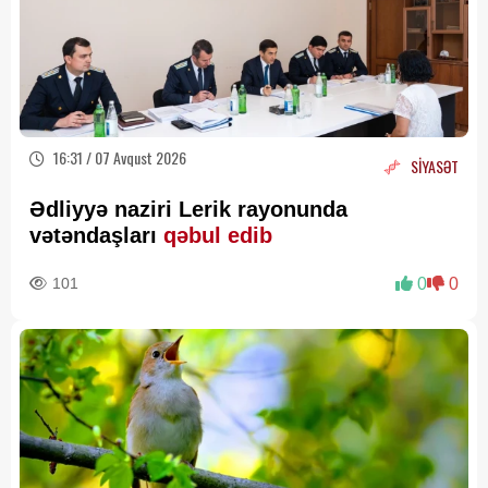
16:31 / 07 Avqust 2026
SİYASƏT
Ədliyyə naziri Lerik rayonunda
vətəndaşları
qəbul edib
101
0
0