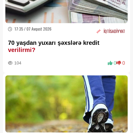
17:35 / 07 Avqust 2026
İQTİSADİYYAT
70 yaşdan yuxarı şəxslərə kredit
verilirmi?
104
0
0