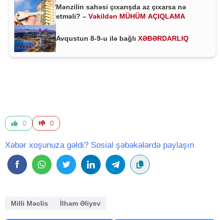
Mənzilin sahəsi çıxarışda az çıxarsa nə
etməli? –
Vəkildən MÜHÜM AÇIQLAMA
Avqustun 8-9-u ilə bağlı
XƏBƏRDARLIQ
0
0
Xəbər xoşunuza gəldi? Sosial şəbəkələrdə paylaşın
Milli Məclis
İlham Əliyev