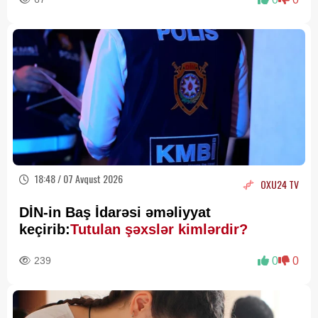
18:48 / 07 Avqust 2026
OXU24 TV
DİN-in Baş İdarəsi əməliyyat
keçirib:
Tutulan şəxslər kimlərdir?
239
0
0