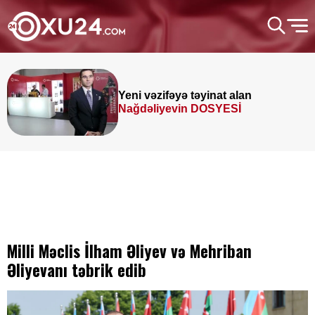
ni vəzifəyə təyinat alan
Pre
ğdəliyevin DOSYESİ
Milli Məclis İlham Əliyev və Mehriban
Əliyevanı təbrik edib