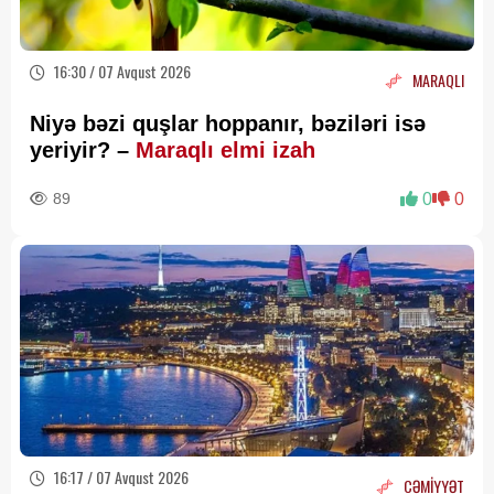
16:30 / 07 Avqust 2026
MARAQLI
Niyə bəzi quşlar hoppanır, bəziləri isə
yeriyir? –
Maraqlı elmi izah
89
0
0
16:17 / 07 Avqust 2026
CƏMİYYƏT