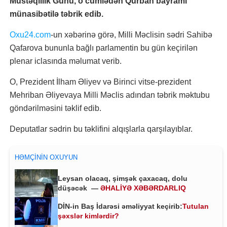
Müstəqillik Günü, o cümlədən Qurban bayramı
münasibətilə təbrik edib.
Oxu24.com
-un xəbərinə görə, Milli Məclisin sədri Sahibə
Qafarova bununla bağlı parlamentin bu gün keçirilən
plenar iclasında məlumat verib.
O, Prezident İlham Əliyev və Birinci vitse-prezident
Mehriban Əliyevaya Milli Məclis adından təbrik məktubu
göndərilməsini təklif edib.
Deputatlar sədrin bu təklifini alqışlarla qarşılayıblar.
HƏMÇININ OXUYUN
Leysan olacaq, şimşək çaxacaq, dolu
düşəcək —
ƏHALİYƏ XƏBƏRDARLIQ
DİN-in Baş İdarəsi əməliyyat keçirib:
Tutulan
şəxslər kimlərdir?