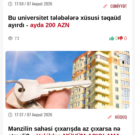
17:59 / 07 Avqust 2026
CƏMİYYƏT
Bu universitet tələbələrə xüsusi təqaüd
ayırdı -
ayda 200 AZN
73
0
0
17:37 / 07 Avqust 2026
HÜQUQ
Mənzilin sahəsi çıxarışda az çıxarsa nə