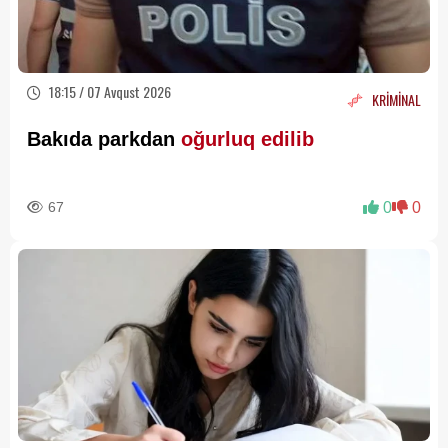
18:15 / 07 Avqust 2026
KRİMİNAL
Bakıda parkdan
oğurluq edilib
67
0
0