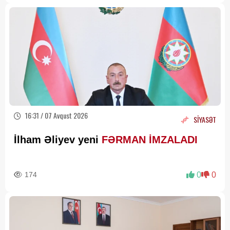
16:31 / 07 Avqust 2026
SİYASƏT
İlham Əliyev yeni
FƏRMAN İMZALADI
174
0
0