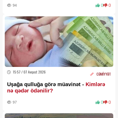
94
0
0
15:57 / 07 Avqust 2026
CƏMİYYƏT
Uşağa qulluğa görə müavinət -
Kimlərə
nə qədər ödənilir?
97
0
0