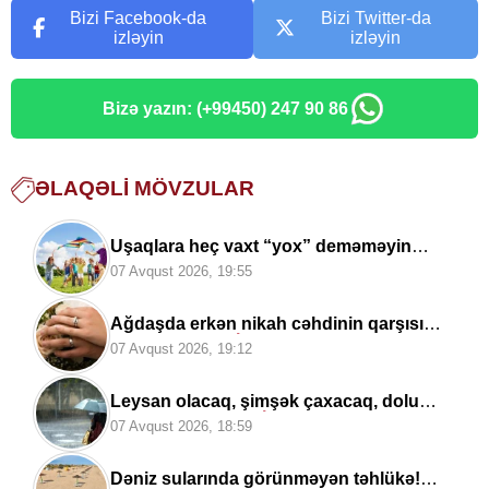
Bizi Facebook-da
Bizi Twitter-da
izləyin
izləyin
Bizə yazın: (+99450) 247 90 86
ƏLAQƏLI MÖVZULAR
Uşaqlara heç vaxt “yox” deməməyin
təhlükəli fəsadı –
Psixoloqdan
07 Avqust 2026, 19:55
valideynlərə XƏBƏRDARLIQ
Ağdaşda erkən nikah cəhdinin qarşısı
alındı:
Toy TƏXİRƏ SALINDI
07 Avqust 2026, 19:12
Leysan olacaq, şimşək çaxacaq, dolu
düşəcək —
ƏHALİYƏ XƏBƏRDARLIQ
07 Avqust 2026, 18:59
Dəniz sularında görünməyən təhlükə!