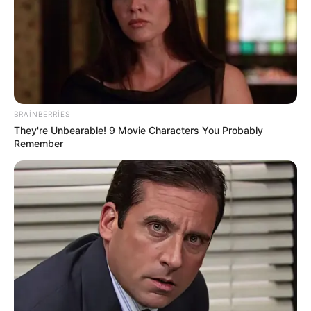
BRAINBERRIES
19:59 / 05 Avqust 2026
ŞOU-BİZNES
They're Unbearable! 9 Movie Characters You Probably
Remember
"Paltarımı nə hədiyyə edirəm, nə də
satıram" — Aygün Kazımova ilə müsahibə
69
0
0