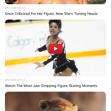
BRAINBERRIES
22:10 / 05 Avqust 2026
CƏMİYYƏT
Once Criticized For Her Figure, Now She's Turning Heads
Bakıda MƏSCİD
YANIR
79
0
0
BRAINBERRIES
Watch The Most Jaw‑Dropping Figure Skating Moments
21:39 / 05 Avqust 2026
MARAQLI