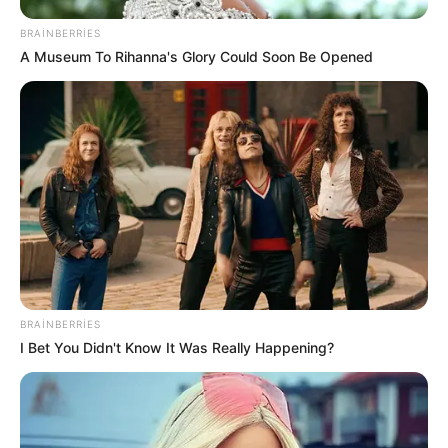
BRAINBERRIES
A Museum To Rihanna's Glory Could Soon Be Opened
22:24 / 05 Avqust 2026
CƏMİYYƏT
Daha üç küçədə
təmir işlərinə başlanılır
82
0
0
BRAINBERRIES
I Bet You Didn't Know It Was Really Happening?