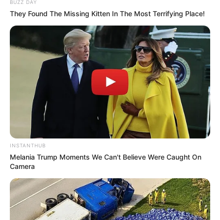
BUZZ DAY
They Found The Missing Kitten In The Most Terrifying Place!
17:45 / 05 Avqust 2026
TİBB
Davamlı qarın köpü təhlükəli ola bilər –
Həkimdən xəbərdarlığı
92
0
0
INSTANTHUB
Melania Trump Moments We Can't Believe Were Caught On
Camera