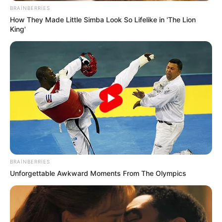
BRAINBERRIES
How They Made Little Simba Look So Lifelike in 'The Lion
King'
Digər xəbərlər
BRAINBERRIES
Unforgettable Awkward Moments From The Olympics
00:51 / 06 Avqust 2026
DÜNYA
İndoneziya sahillərində
zəlzələ oldu