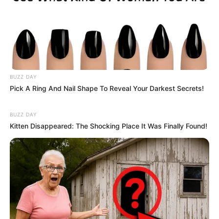
93
0
0
BUZZ DAY
Pick A Ring And Nail Shape To Reveal Your Darkest Secrets!
BUZZ DAY
Kitten Disappeared: The Shocking Place It Was Finally Found!
16:45 / 05 Avqust 2026
SİYASƏT
“İsrailə dedik ki, etdiyiniz əməl doğru
deyil” -
Hikmət Hacıyev detalları AÇDI
118
0
1