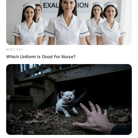
BUZZ DAY
Which Uniform Is Good For Nurse?
17:59 / 05 Avqust 2026
TİBB
Buz kimi içkilər mədəyə necə təsir edir?
–
Mütəxəssislər açıqladı
90
0
0