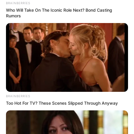
93
0
0
BRAINBERRIES
Who Will Take On The Iconic Role Next? Bond Casting
Rumors
20:47 / 05 Avqust 2026
SİYASƏT
Təcili! İsrail hərəkətə keçdi -
Bu ölkə
BRAINBERRIES
BOMBALANIR
Too Hot For TV? These Scenes Slipped Through Anyway
91
0
0