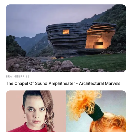
Zakir Həsənov Hava Döyüş
Komandanlığına tapşırıqlar verdi -
VİDEO
BRAINBERRIES
The Chapel Of Sound Amphitheater - Architectural Marvels
84 il sonra bir ilk:
Bazar ertəsindən etibarən
4 bürcün həyatında gözlənilməz qapılar
açılır