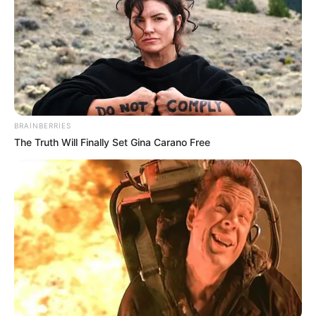
BRAINBERRIES
bürclər
xəbər
The Truth Will Finally Set Gina Carano Free
Bizi Facebook-da
Bizi Twitter-da
izləyin
izləyin
Bizə yazın: (+99450) 247 90 86
ƏLAQƏLI MÖVZULAR
Mal ətinin qiymətində dəyişiklik oldu -