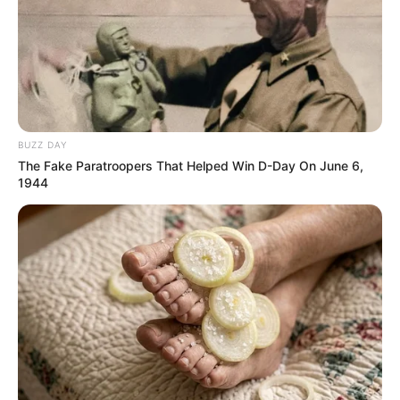
18:44 / 05 Avqust 2026
CƏMİYYƏT
Turistlər Azərbaycanda ən çox nədən
narazıdırlar?
- ARAŞDIRMA
79
0
0
BUZZ DAY
The Fake Paratroopers That Helped Win D-Day On June 6,
1944
18:29 / 05 Avqust 2026
CƏMİYYƏT
Sərnişinin əlavə 1 manat 20 qəpik xərcini