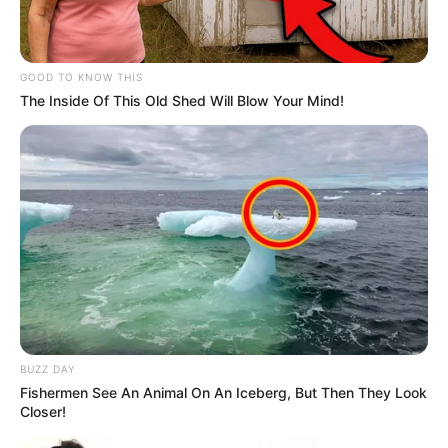
GOOD TO KNOW THIS
The Inside Of This Old Shed Will Blow Your Mind!
16:31 / 05 Avqust 2026
SİYASƏT
Sosial şəbəkələrdə valideyn nəzarəti
məcburi olacaq
99
0
0
BUZZ DAY
Fishermen See An Animal On An Iceberg, But Then They Look
Closer!