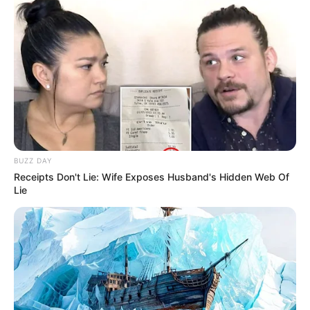
16:12 / 05 Avqust 2026
CƏMİYYƏT
Nigar Fərhadın əri
həbs edildi
107
0
0
BUZZ DAY
Receipts Don't Lie: Wife Exposes Husband's Hidden Web Of
Lie
KEÇİDLƏR
ƏLAQƏ
Tel: (+99450) 247 90 86
Ana səhifə