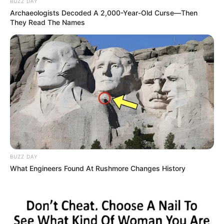
BUZZ DAY
Archaeologists Decoded A 2,000-Year-Old Curse—Then
Boşanmadan sonra əmlak bölgüsü nə
They Read The Names
qədər müddət vacibdir?-
Vəkil
AÇIQLADI
98
0
0
BUZZ DAY
What Engineers Found At Rushmore Changes History
16:59 / 05 Avqust 2026
MARAQLI
Balıqların yaddaşı ilə bağlı illərin mifi
təkzib edildi