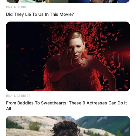
BRAINBERRIES
Did They Lie To Us In This Movie?
BRAINBERRIES
From Baddies To Sweethearts: These 9 Actresses Can Do It
All