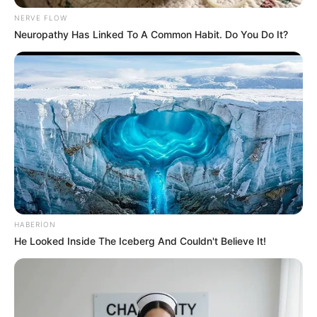
metropoliten ödəyəcək? -
VİDEO
NERVE FLOW
Neuropathy Has Linked To A Common Habit. Do You Do It?
97
0
0
18:15 / 05 Avqust 2026
CƏMİYYƏT
HABERION
He Looked Inside The Iceberg And Couldn't Believe It!
Kolleclərdə ən yüksək təhsil haqqı olan
ixtisaslar
- SİYAHI
95
0
0