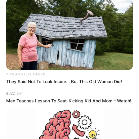
19:28 / 05 Avqust 2026
DÜNYA
TƏCİLİ! Qardaş ölkə kritik sistemi Bakıya
təhvil verdi -
Tarixdə İLK
108
0
0
TIPS AND LIFE HACKS
They Said Not To Look Inside... But This Old Woman Did!
BUZZ DAY
Man Teaches Lesson To Seat-Kicking Kid And Mom – Watch!
19:14 / 05 Avqust 2026
SİYASƏT
ABŞ və İran arasında
kritik 48 saat