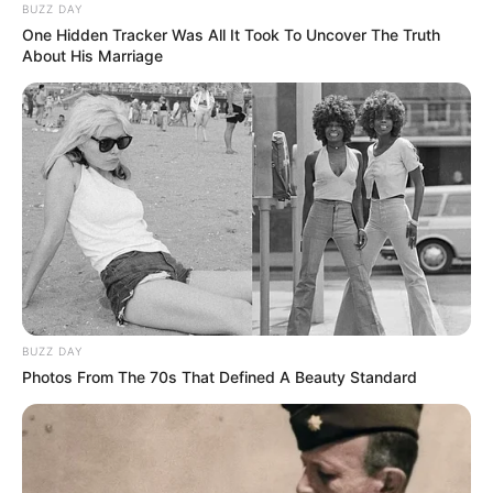
BUZZ DAY
One Hidden Tracker Was All It Took To Uncover The Truth
About His Marriage
18:57 / 05 Avqust 2026
KRİMİNAL
Bakıda ticarət mərkəzində FACİƏ:
liftin
şaxtasına düşüb öldü
89
0
0
BUZZ DAY
Photos From The 70s That Defined A Beauty Standard