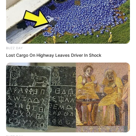
17:30 / 05 Avqust 2026
HÜQUQ
Vəkil alimentlə bağlı valideynlərin bilməli
olduğu hüquqları
açıqladı
BUZZ DAY
Lost Cargo On Highway Leaves Driver In Shock
80
0
0
17:10 / 05 Avqust 2026
MARAQLI