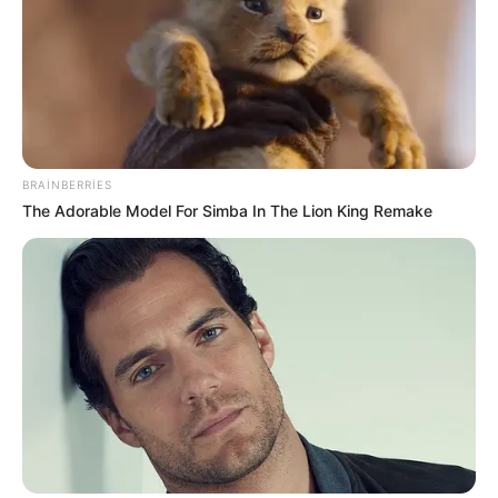
Bu restoranda müştərilər tamamilə
çılpaq nahar edirlər
84
0
0
BRAINBERRIES
The Adorable Model For Simba In The Lion King Remake
21:24 / 05 Avqust 2026
CƏMİYYƏT
Kartdan-karta köçürmə ilə bağlı limitlər
bu banklarda işləmir