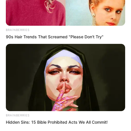
BRAINBERRIES
90s Hair Trends That Screamed "Please Don't Try"
CƏMİYYƏT
529
18.05.2026, 01:17
BRAINBERRIES
Hidden Sins: 15 Bible Prohibited Acts We All Commit!
Buğa bürcündə baş verən Yeni ayın təsirləri davam