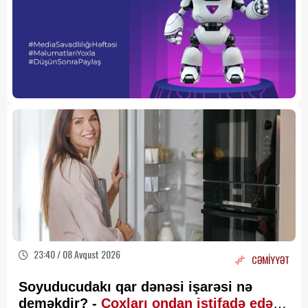
23:40 / 08 Avqust 2026
CƏMİYYƏT
Soyuducudakı qar dənəsi işarəsi nə
deməkdir? -
Çoxları ondan istifadə edə