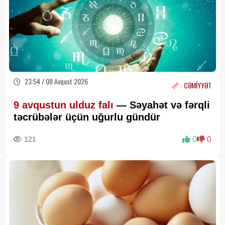
23:54 / 08 Avqust 2026
CƏMİYYƏT
9 avqustun ulduz falı
— Səyahət və fərqli
təcrübələr üçün uğurlu gündür
121
0
0