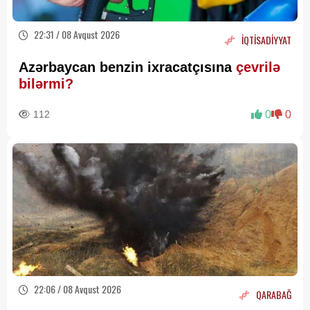
22:31 / 08 Avqust 2026
İQTİSADİYYAT
Azərbaycan benzin ixracatçısına
çevrilə
bilərmi?
112
0
0
22:06 / 08 Avqust 2026
QARABAĞ