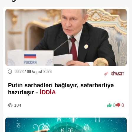
00:28 / 09 Avqust 2026
SİYASƏT
Putin sərhədləri bağlayır, səfərbərliyə
hazırlaşır -
İDDİA
104
0
0