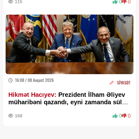
115
0
0
16:08 / 08 Avqust 2026
SİYASƏT
Hikmət Hacıyev:
Prezident İlham Əliyev
müharibəni qazandı, eyni zamanda sülhü
də qazandı - VİDEO
168
0
0