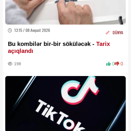
13:15 / 08 Avqust 2026
DÜNYA
Bu kombilər bir-bir söküləcək -
Tarix
açıqlandı
198
0
0