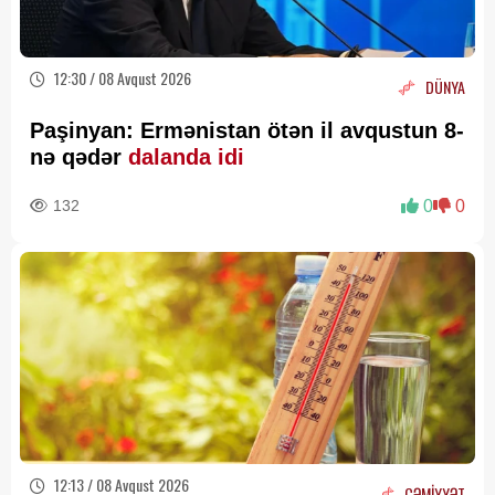
12:30 / 08 Avqust 2026
DÜNYA
Paşinyan: Ermənistan ötən il avqustun 8-
nə qədər
dalanda idi
132
0
0
12:13 / 08 Avqust 2026
CƏMİYYƏT