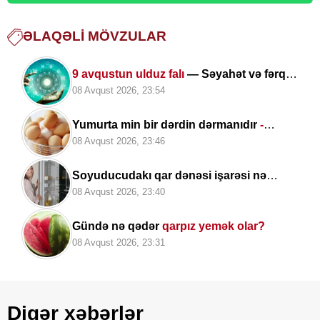
ƏLAQƏLI MÖVZULAR
9 avqustun ulduz falı
— Səyahət və fərqli
təcrübələr üçün uğurlu gündür
08 Avqust 2026, 23:54
Yumurta min bir dərdin dərmanıdır
-
ARAŞDIRMA
08 Avqust 2026, 23:46
Soyuducudakı qar dənəsi işarəsi nə
deməkdir? -
Çoxları ondan istifadə edə
08 Avqust 2026, 23:40
bilmir
Gündə nə qədər
qarpız yemək olar?
08 Avqust 2026, 23:31
Digər xəbərlər