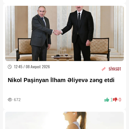
12:45 / 08 Avqust 2026
SİYASƏT
Nikol Paşinyan İlham Əliyevə zəng etdi
672
1
0