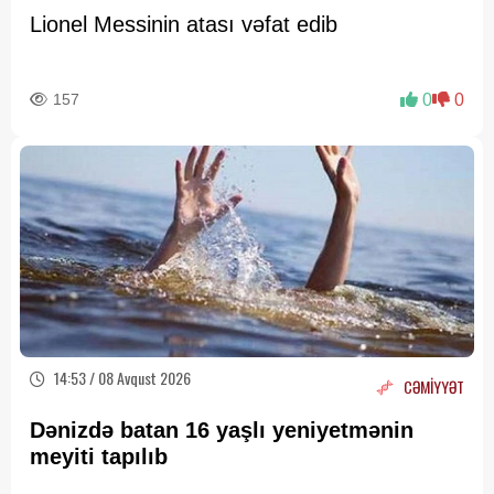
Lionel Messinin atası vəfat edib
157
0
0
14:53 / 08 Avqust 2026
CƏMİYYƏT
Dənizdə batan 16 yaşlı yeniyetmənin
meyiti tapılıb