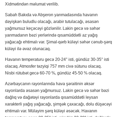
Xidmətindən məlumat verilib.
Sabah Bakıda və Abşeron yarımadasında havanın
dəyişkən buludlu olacağı, arabir tutulacağı, əsasən
yağmursuz keçəcəyi gözlənilir. Lakin gecə və səhər
yarımadanın bəzi yerlərində qısamüddətli az yağış
yağacağı ehtimalı var. Şimal-qərb küləyi səhər cənub-şərq
küləyi ilə əvəz olunacaq.
Havanın temperaturu gecə 20-24° isti, gündüz 30-35° isti
olacaq. Atmosfer təzyiqi 757 mm civə sütunu olacaq.
Nisbi rütubət gecə 60-70 %, gündüz 45-50 % olacaq.
Azərbaycanın rayonlarında hava şəraitinin əksər
rayonlarda əsasən yağmursuz. Lakin gecə və səhər bəzi
dağlıq və dağətəyi rayonlarda qısamüddətli leysan
xarakterli yağış yağacağı, şimşək çaxacağı, dolu düşəcəyi
ehtimalı var. Mülayim şərq küləyi əsəcək. Havanın