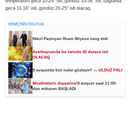
temperaturu gecə 20-25° isti, gündüz 33-38° isti, dağlarda
gecə 11-16° isti, gündüz 20-25° isti olacaq.
HƏMÇININ OXUYUN
Nikol Paşinyan İlham Əliyevə zəng etdi
Azərbaycanda bu tarixdə 40 dərəcə isti
OLACAQ
9 avqustda bizi nələr gözləyir? —
ULDUZ FALI
Müəllimlərin diqqətinə!
8 avqust saat 11:00-
dan etibarən BAŞLADI