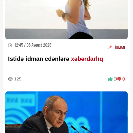
12:45 / 08 Avqust 2026
İDMAN
İstidə idman edənlərə
xəbərdarlıq
125
0
0