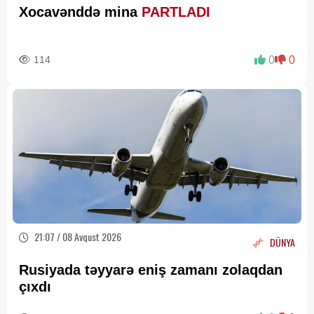
Xocavənddə mina
PARTLADI
114
0
0
21:07 / 08 Avqust 2026
DÜNYA
Rusiyada təyyarə eniş zamanı zolaqdan
çıxdı