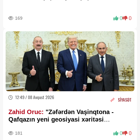
169
0
0
12:49 / 08 Avqust 2026
SİYASƏT
Zahid Oruc:
"Zəfərdən Vaşinqtona -
Qafqazın yeni geosiyasi xəritəsi
cızılır”..
181
0
0