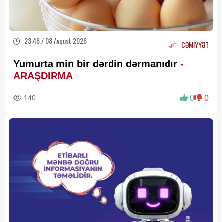
23:46 / 08 Avqust 2026
CƏMİYYƏT
Yumurta min bir dərdin dərmanıdır
-
ARAŞDIRMA
140
0
0