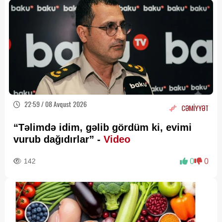
22:59 / 08 Avqust 2026
CƏMİYYƏT
“Təlimdə idim, gəlib gördüm ki, evimi
vurub dağıdırlar” -
Video
142
0
0