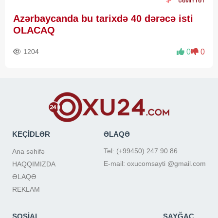
Azərbaycanda bu tarixdə 40 dərəcə isti
OLACAQ
1204
0
0
KEÇİDLƏR
ƏLAQƏ
Tel: (+99450) 247 90 86
Ana səhifə
E-mail: oxucomsayti @gmail.com
HAQQIMIZDA
ƏLAQƏ
REKLAM
SOSİAL
SAYĞAC