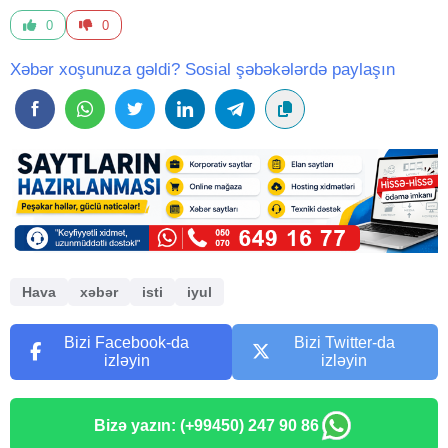
0
0
Xəbər xoşunuza gəldi? Sosial şəbəkələrdə paylaşın
Hava
xəbər
isti
iyul
Bizi Facebook-da
Bizi Twitter-da
izləyin
izləyin
Bizə yazın: (+99450) 247 90 86