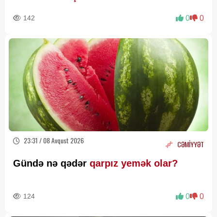
bilmir
142
0
0
23:31 / 08 Avqust 2026
CƏMİYYƏT
Gündə nə qədər
qarpız yemək olar?
124
0
0