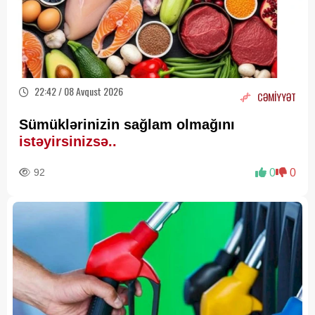
22:42 / 08 Avqust 2026
CƏMİYYƏT
Sümüklərinizin sağlam olmağını
istəyirsinizsə..
92
0
0