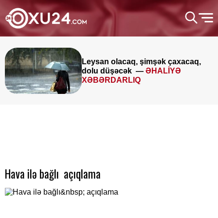
Leysan olacaq, şimşək çaxacaq,
dolu düşəcək —
ƏHALİYƏ
XƏBƏRDARLIQ
Hava ilə bağlı açıqlama