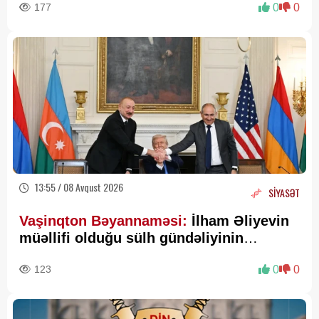
177
0
0
13:55 / 08 Avqust 2026
SİYASƏT
Vaşinqton Bəyannaməsi:
İlham Əliyevin
müəllifi olduğu sülh gündəliyinin
beynəlxalq miqyasda təsdiqi
123
0
0