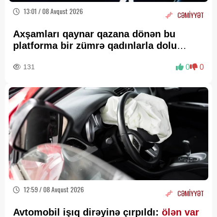
13:01 / 08 Avqust 2026
CƏMİYYƏT
Axşamları qaynar qazana dönən bu
platforma bir zümrə qadınlarla dolu
olur...
131
0
0
12:59 / 08 Avqust 2026
CƏMİYYƏT
Avtomobil işıq dirəyinə çırpıldı:
ölən var