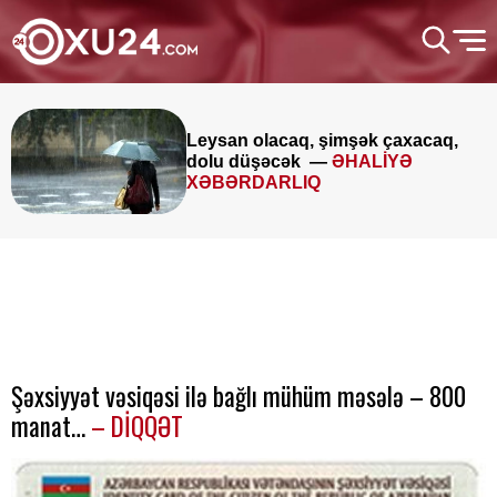
Leysan olacaq, şimşək çaxacaq,
dolu düşəcək —
ƏHALİYƏ
XƏBƏRDARLIQ
Şəxsiyyət vəsiqəsi ilə bağlı mühüm məsələ – 800
manat…
– DİQQƏT