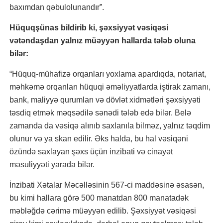
baxımdan qəbulolunandır”.
Hüquqşünas bildirib ki, şəxsiyyət vəsiqəsi
vətəndaşdan yalnız müəyyən hallarda tələb oluna
bilər:
“Hüquq-mühafizə orqanları yoxlama apardıqda, notariat,
məhkəmə orqanları hüquqi əməliyyatlarda iştirak zamanı,
bank, maliyyə qurumları və dövlət xidmətləri şəxsiyyəti
təsdiq etmək məqsədilə sənədi tələb edə bilər. Belə
zamanda da vəsiqə alınıb saxlanıla bilməz, yalnız təqdim
olunur və ya skan edilir. Əks halda, bu hal vəsiqəni
özündə saxlayan şəxs üçün inzibati və cinayət
məsuliyyəti yarada bilər.
İnzibati Xətalar Məcəlləsinin 567-ci maddəsinə əsasən,
bu kimi hallara görə 500 manatdan 800 manatadək
məbləğdə cərimə müəyyən edilib. Şəxsiyyət vəsiqəsi