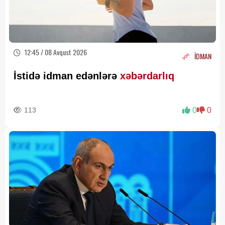
12:45 / 08 Avqust 2026
İDMAN
İstidə idman edənlərə
xəbərdarlıq
113
0
0