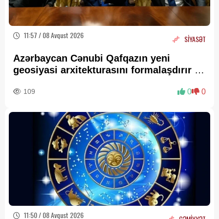
11:57 / 08 Avqust 2026
SİYASƏT
Azərbaycan Cənubi Qafqazın yeni
geosiyasi arxitekturasını formalaşdırır –
RƏY
109
0
0
11:50 / 08 Avqust 2026
CƏMİYYƏT