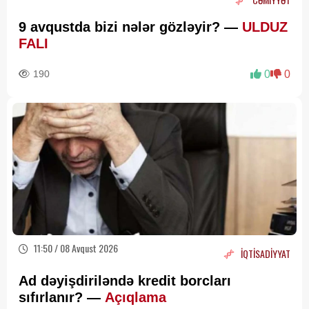
9 avqustda bizi nələr gözləyir? —
ULDUZ
FALI
190
0
0
11:50 / 08 Avqust 2026
İQTİSADİYYAT
Ad dəyişdiriləndə kredit borcları
sıfırlanır? —
Açıqlama