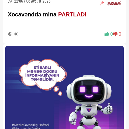
22:06 / 08 Avqust 2026
QARABAĞ
Xocavənddə mina
PARTLADI
46
0
0