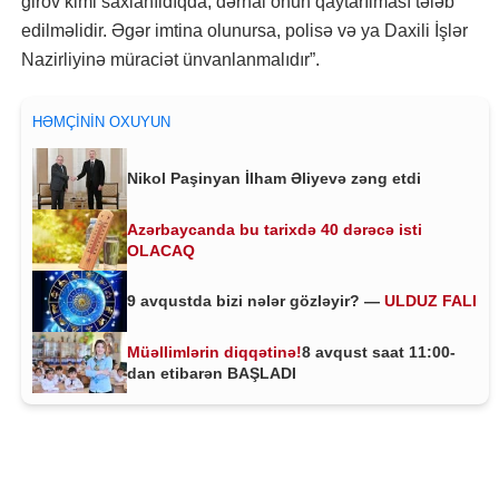
girov kimi saxlanıldıqda, dərhal onun qaytarılması tələb
edilməlidir. Əgər imtina olunursa, polisə və ya Daxili İşlər
Nazirliyinə müraciət ünvanlanmalıdır”.
HƏMÇININ OXUYUN
Nikol Paşinyan İlham Əliyevə zəng etdi
Azərbaycanda bu tarixdə 40 dərəcə isti
OLACAQ
9 avqustda bizi nələr gözləyir? —
ULDUZ FALI
Müəllimlərin diqqətinə!
8 avqust saat 11:00-
dan etibarən BAŞLADI