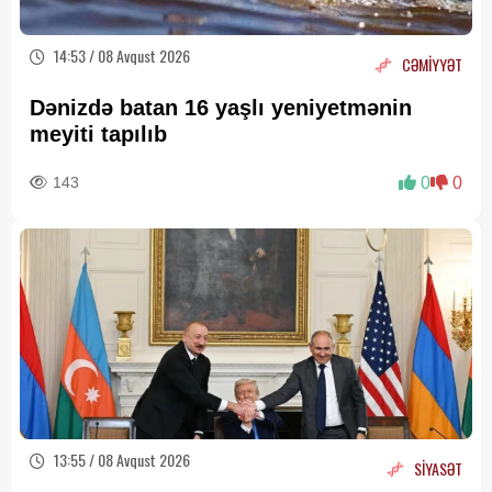
14:53 / 08 Avqust 2026
CƏMİYYƏT
Dənizdə batan 16 yaşlı yeniyetmənin
meyiti tapılıb
143
0
0
13:55 / 08 Avqust 2026
SİYASƏT