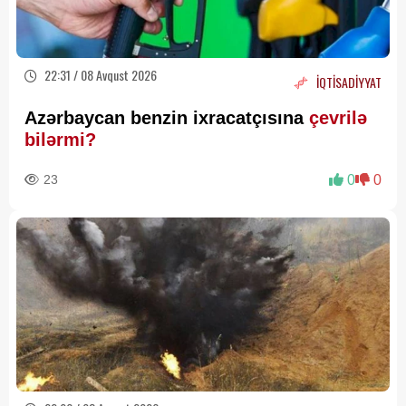
22:31 / 08 Avqust 2026
İQTİSADİYYAT
Azərbaycan benzin ixracatçısına
çevrilə
bilərmi?
23
0
0