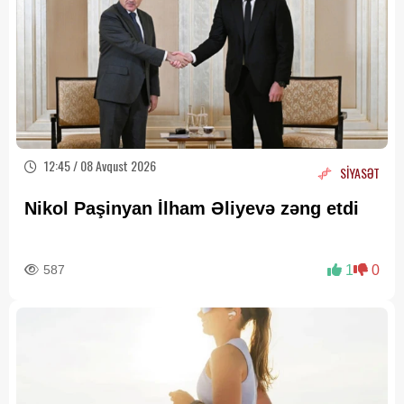
12:45 / 08 Avqust 2026
SİYASƏT
Nikol Paşinyan İlham Əliyevə zəng etdi
587
1
0