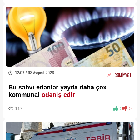
12:07 / 08 Avqust 2026
CƏMİYYƏT
Bu səhvi edənlər yayda daha çox
kommunal
ödəniş edir
117
0
0