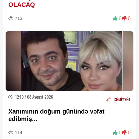
OLACAQ
713
0
0
12:10 / 08 Avqust 2026
CƏMİYYƏT
Xanımının doğum günündə vəfat
edibmiş...
114
0
0