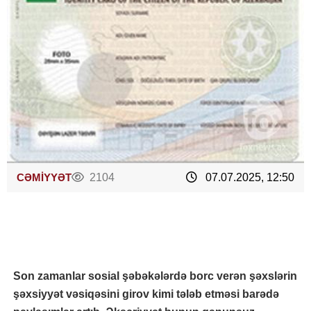
CƏMİYYƏT
2104
07.07.2025, 12:50
Son zamanlar sosial şəbəkələrdə borc verən şəxslərin
şəxsiyyət vəsiqəsini girov kimi tələb etməsi barədə