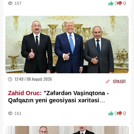
157
0
0
12:49 / 08 Avqust 2026
SİYASƏT
Zahid Oruc:
"Zəfərdən Vaşinqtona -
Qafqazın yeni geosiyasi xəritəsi
cızılır”..
161
0
0