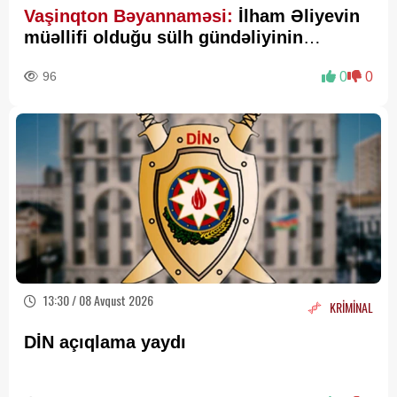
Vaşinqton Bəyannaməsi:
İlham Əliyevin
müəllifi olduğu sülh gündəliyinin
beynəlxalq miqyasda təsdiqi
96
0
0
13:30 / 08 Avqust 2026
KRİMİNAL
DİN açıqlama yaydı