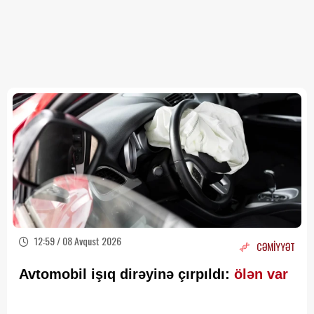
12:59 / 08 Avqust 2026
CƏMİYYƏT
Avtomobil işıq dirəyinə çırpıldı:
ölən var