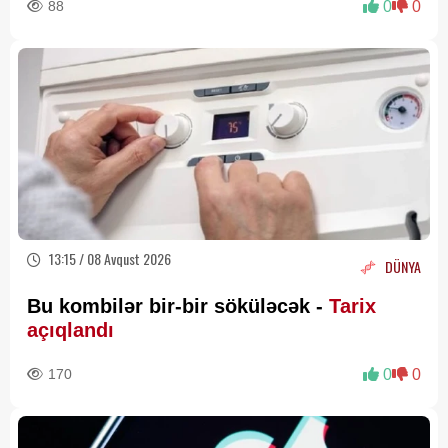
88
0
0
13:15 / 08 Avqust 2026
DÜNYA
Bu kombilər bir-bir söküləcək -
Tarix
açıqlandı
170
0
0