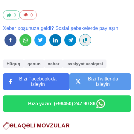
0
0
Xəbər xoşunuza gəldi? Sosial şəbəkələrdə paylaşın
Hüquq
qanun
xəbər
.əxsiyyət vəsiqəsi
Bizi Facebook-da
Bizi Twitter-da
izləyin
izləyin
Bizə yazın: (+99450) 247 90 86
ƏLAQƏLI MÖVZULAR