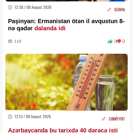
12:30 / 08 Avqust 2026
DÜNYA
Paşinyan: Ermənistan ötən il avqustun 8-
nə qədər
dalanda idi
118
0
0
12:13 / 08 Avqust 2026
CƏMİYYƏT
Azərbaycanda bu tarixdə 40 dərəcə isti