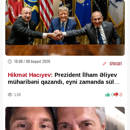
16:08 / 08 Avqust 2026
SİYASƏT
Hikmət Hacıyev:
Prezident İlham Əliyev
müharibəni qazandı, eyni zamanda sülhü
də qazandı - VİDEO
138
0
0