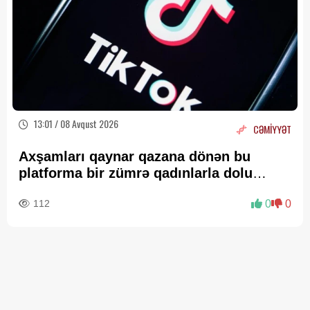
13:01 / 08 Avqust 2026
CƏMİYYƏT
Axşamları qaynar qazana dönən bu
platforma bir zümrə qadınlarla dolu
olur...
112
0
0