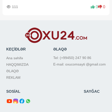
111
0
0
KEÇİDLƏR
ƏLAQƏ
Tel: (+99450) 247 90 86
Ana səhifə
E-mail: oxucomsayti @gmail.com
HAQQIMIZDA
ƏLAQƏ
REKLAM
SOSİAL
SAYĞAC