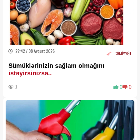
22:42 / 08 Avqust 2026
CƏMİYYƏT
Sümüklərinizin sağlam olmağını
istəyirsinizsə..
1
0
0