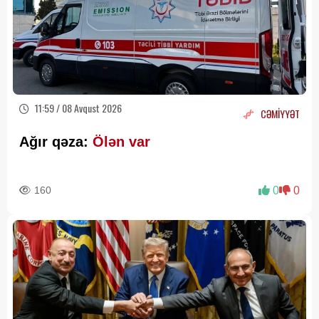
11:59 / 08 Avqust 2026
CƏMİYYƏT
Ağır qəza:
Ölən var
160
0
0