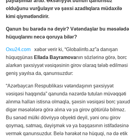
paylaşımlar artıb. Əksəriyyət bunun qanunsuz
olduğunu vurğulayır və şəxsi azadlıqlara müdaxilə
kimi qiymətləndirir.
Qanun bu barədə nə deyir? Vətəndaşlar bu məsələdə
hüquqlarını necə qoruya bilər?
Oxu24.com
xəbər verir ki, “Globalinfo.az”a danışan
hüquqşünas
Ellada Bayramova
nın sözlərinə görə, borc
alarkən şəxsiyyət vəsiqəsinin girov olaraq tələb edilməsi
geniş yayılsa da, qanunsuzdur:
“Azərbaycan Respublikası vətəndaşının şəxsiyyət
vəsiqəsi haqqında” qanunda nəzərdə tutulan müvəqqəti
alınma halları istisna olmaqla, şəxsin vəsiqəsi borc yaxud
digər məsələlərə görə alına və ya girov götürülə bilməz.
Bu sənəd mülki dövriyyə obyekti deyil, yəni onu girov
qoymaq, satmaq, dəyişmək və ya başqasının istifadəsinə
vermək qanunsuzdur. Belə hərəkət nə hüquqi, nə də etik