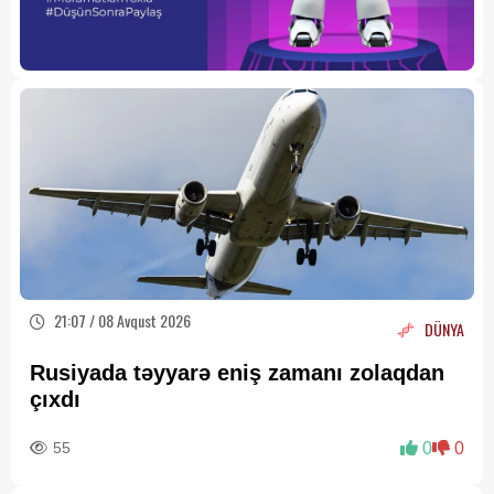
21:07 / 08 Avqust 2026
DÜNYA
Rusiyada təyyarə eniş zamanı zolaqdan
çıxdı
55
0
0