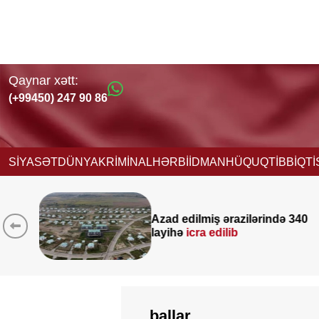
Qaynar xətt:
(+99450) 247 90 86
SİYASƏT
DÜNYA
KRİMİNAL
HƏRBİ
İDMAN
HÜQUQ
TİBB
İQT
lərində 340
Yeni vəzifəyə təyinat a
Nağdəliyevin DOSYES
ballar