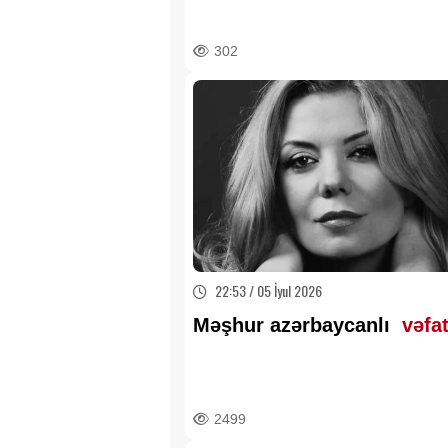
302
22:53 / 05 İyul 2026
Məşhur azərbaycanlı
vəfat
2499