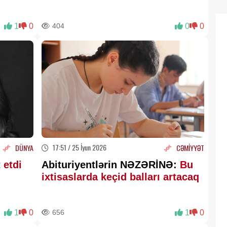
1
0
404
0
0
17:51 / 25 İyun 2026
DÜNYA
CƏMİYYƏT
 etdi
Abituriyentlərin NƏZƏRİNƏ:
Bu
ixtisaslarda keçid balları artacaq
1
0
656
1
0