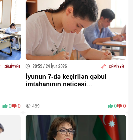
20:59 / 24 İyun 2026
CƏMİYYƏT
CƏMİYYƏT
İyunun 7-də keçirilən qəbul
imtahanının nəticəsi
AÇIQLANDI
0
0
489
0
0