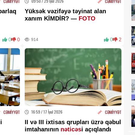
09:50 / 29 İyul 2026
CƏMİYYƏT
CƏMİYYƏT
parlaq
Yüksək vəzifəyə təyinat alan
xanım KİMDİR? —
FOTO
0
0
914
0
2
16:59 / 17 İyul 2026
CƏMİYYƏT
CƏMİYYƏT
i
II və III ixtisas qrupları üzrə qəbul
imtahanının
nəticəs
i açıqlandı