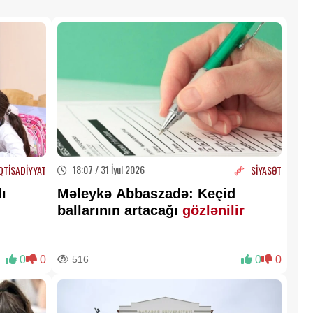
18:07 / 31 İyul 2026
QTİSADİYYAT
SİYASƏT
ı
Məleykə Abbaszadə: Keçid
ballarının artacağı
gözlənilir
0
0
516
0
0