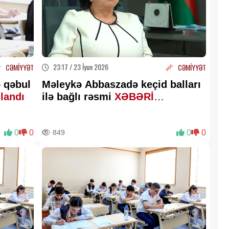
23:17 / 23 İyun 2026
CƏMİYYƏT
CƏMİYYƏT
ə qəbul
Məleykə Abbaszadə keçid balları
landı
ilə bağlı rəsmi
XƏBƏRİ
AÇIQLADI
0
0
849
0
0