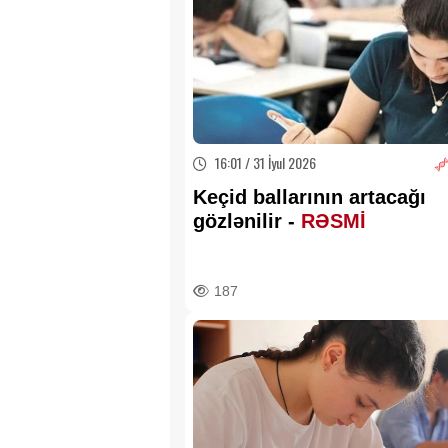
16:01 / 31 İyul 2026
Keçid ballarının artacağı
gözlənilir -
RƏSMİ
187