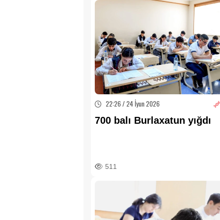
22:26 / 24 İyun 2026
700 balı Burlaxatun yığdı
511