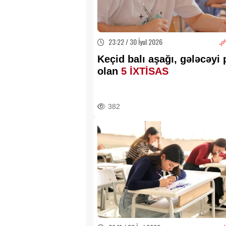
23:22 / 30 İyul 2026
Keçid balı aşağı, gələcəyi 
olan
5 İXTİSAS
382