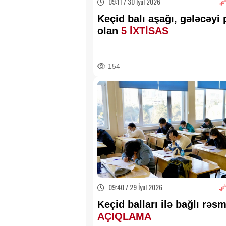
09:11 / 30 İyul 2026
Keçid balı aşağı, gələcəyi 
olan
5 İXTİSAS
154
09:40 / 29 İyul 2026
Keçid balları ilə bağlı rəsm
AÇIQLAMA