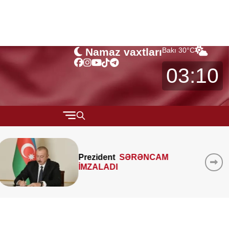
Namaz vaxtları
Bakı
30
°C
03:10
QARABAĞ
MTK-ların mənzil sahəsini
MÜSAHİBƏ
çöldən-çölə ölçməsi
MARAQLI
qanunidirmi? –
Hüquqşünas
xəbərdarlıq edir
CƏMİYYƏT
REDAKTORUN SEÇİMİ
ÖZƏL BÖLÜM