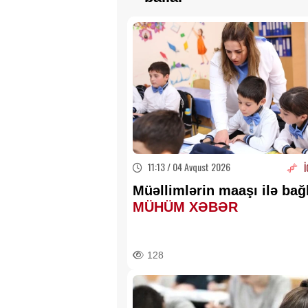
11:13 / 04 Avqust 2026
İ
Müəllimlərin maaşı ilə bağl
MÜHÜM XƏBƏR
128