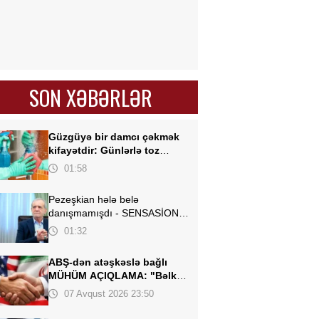
SON XƏBƏRLƏR
Güzgüyə bir damcı çəkmək
kifayətdir:
Günlərlə toz
yığılmır
01:58
Pezeşkian hələ belə
danışmamışdı -
SENSASİON
açıqlamalar verdi
01:32
ABŞ-dən atəşkəslə bağlı
MÜHÜM AÇIQLAMA: "Bəlkə
də elə bu gün"
07 Avqust 2026 23:50