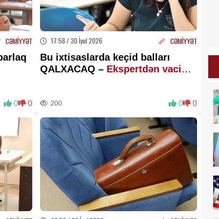
17:58 / 30 İyul 2026
CƏMİYYƏT
CƏMİYYƏT
parlaq
Bu ixtisaslarda keçid balları
QALXACAQ –
Ekspertdən vacib
AÇIQLAMA
0
0
200
0
0