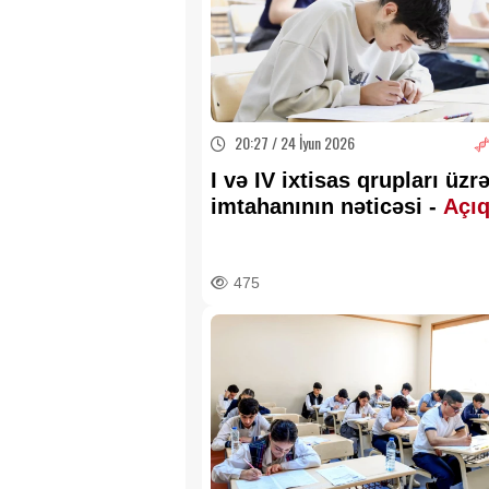
20:27 / 24 İyun 2026
I və IV ixtisas qrupları üzr
imtahanının nəticəsi -
Açıq
475