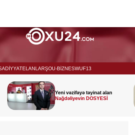
İSADİYYAT
ELANLAR
ŞOU-BİZNES
WUF13
lan
Prezident
SƏRƏNCAM
İ
İMZALADI