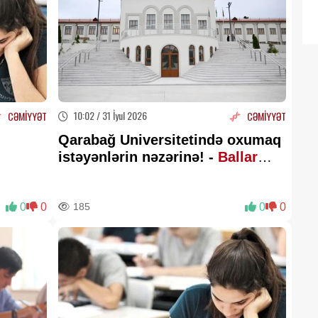
10:02 / 31 İyul 2026
CƏMİYYƏT
CƏMİYYƏT
Qarabağ Universitetində oxumaq
istəyənlərin nəzərinə! -
Ballar
açıqlandı
0
0
185
0
0