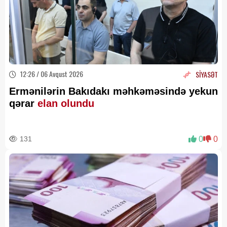
12:26 / 06 Avqust 2026
SİYASƏT
Ermənilərin Bakıdakı məhkəməsində yekun
qərar
elan olundu
131
0
0