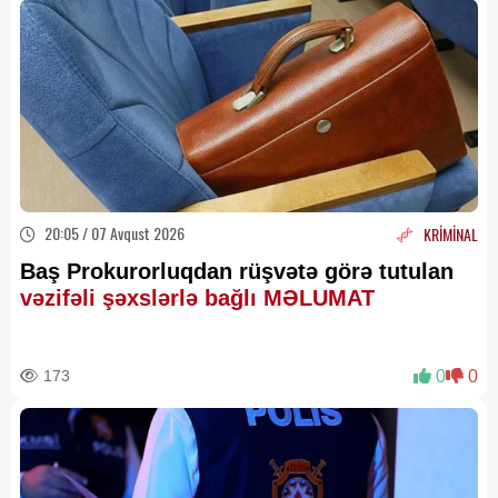
20:05 / 07 Avqust 2026
KRİMİNAL
Baş Prokurorluqdan rüşvətə görə tutulan
vəzifəli şəxslərlə bağlı MƏLUMAT
173
0
0