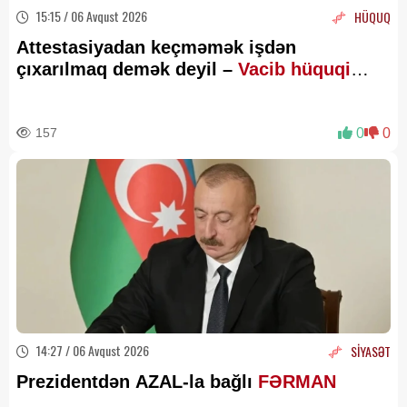
15:15 / 06 Avqust 2026
HÜQUQ
Attestasiyadan keçməmək işdən
çıxarılmaq demək deyil –
Vacib hüquqi
məqamlar
157
0
0
14:27 / 06 Avqust 2026
SİYASƏT
Prezidentdən AZAL-la bağlı
FƏRMAN