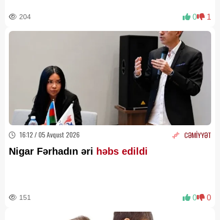
204
0
1
16:12 / 05 Avqust 2026
CƏMİYYƏT
Nigar Fərhadın əri
həbs edildi
151
0
0