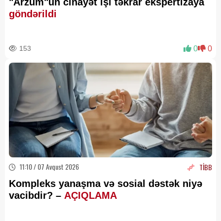
"Arzum"un cinayət işi təkrar ekspertizaya
göndərildi
153
0
0
11:10 / 07 Avqust 2026
TİBB
Kompleks yanaşma və sosial dəstək niyə
vacibdir? –
AÇIQLAMA