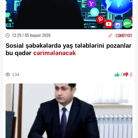
13:29 / 05 Avqust 2026
CƏMİYYƏT
Sosial şəbəkələrdə yaş tələblərini pozanlar
bu qədər
cərimələnəcək
134
0
0