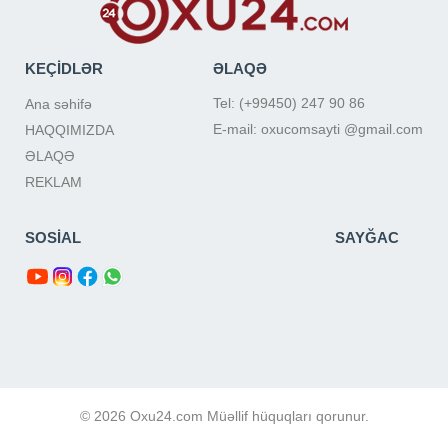
KEÇİDLƏR
ƏLAQƏ
Tel: (+99450) 247 90 86
Ana səhifə
E-mail: oxucomsayti @gmail.com
HAQQIMIZDA
ƏLAQƏ
REKLAM
SOSİAL
SAYĞAC
© 2026 Oxu24.com Müəllif hüquqları qorunur.