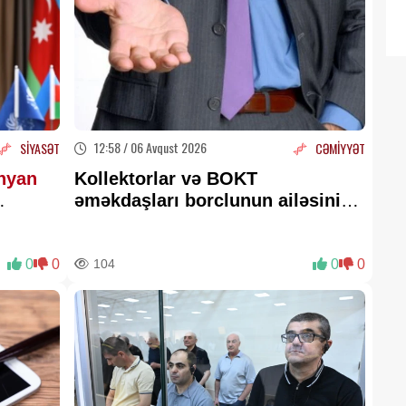
12:58 / 06 Avqust 2026
SİYASƏT
CƏMİYYƏT
nyan
Kollektorlar və BOKT
əməkdaşları borclunun ailəsini
qorxuda bilər?
0
0
104
0
0