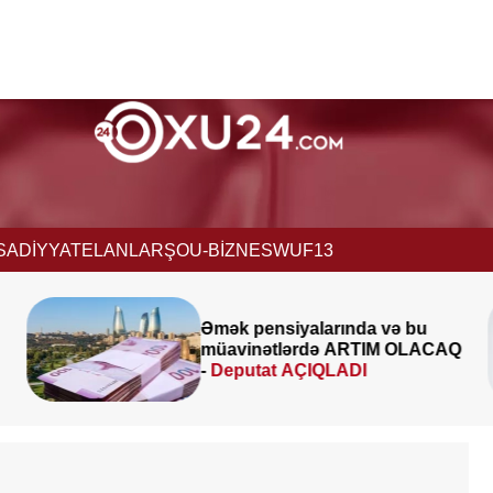
İSADİYYAT
ELANLAR
ŞOU-BİZNES
WUF13
u
İcra başçısı üç qurumu
ACAQ
birləşdirdi, yeni rəis təyin etdi -
FOTO