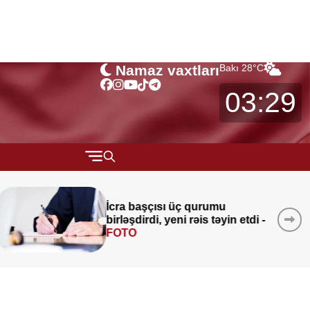
Namaz vaxtları
Bakı
28
°C
03:29
QARABAĞ
Qaydalar TƏSDİQLƏNDİ:
1
MÜSAHİBƏ
sentyabr 2026-cı il tarixindən
MARAQLI
qüvvəyə minəcək
CƏMİYYƏT
REDAKTORUN SEÇİMİ
ÖZƏL BÖLÜM