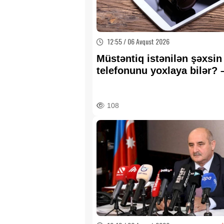
12:55 / 06 Avqust 2026
Müstəntiq istənilən şəxsin
telefonunu yoxlaya bilər? 
HÜQUQİ AÇIQLAMA
108