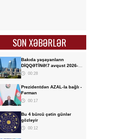
SON XƏBƏRLƏR
Bakıda yaşayanların
DİQQƏTİNƏ!
7 avqust 2026-cı
il saat 00:00-dan etibarən...
00:28
Prezidentdən AZAL-la bağlı -
Fərman
00:17
Bu 4 bürcü çətin günlər
gözləyir
00:12