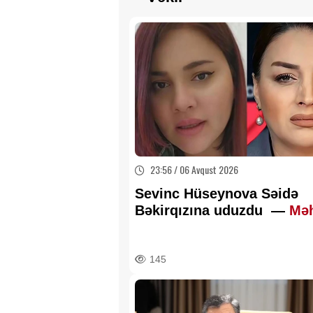
23:56 / 06 Avqust 2026
Sevinc Hüseynova Səidə
Bəkirqızına uduzdu —
Mə
rədd etdi
145