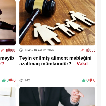
13:45 / 04 Avqust 2026
HÜQUQ
HÜQUQ
dəməyib
Təyin edilmiş aliment məbləğini
ir?
azaltmaq mümkündür? –
Vəkil
açıqladı
0
0
142
0
0