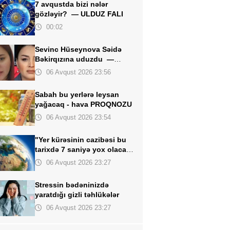
7 avqustda bizi nələr
gözləyir? —
ULDUZ FALI
00:02
Sevinc Hüseynova Səidə
Bəkirqızına uduzdu —
Məhkəmə rədd etdi
06 Avqust 2026 23:56
Sabah bu yerlərə leysan
yağacaq -
hava PROQNOZU
06 Avqust 2026 23:54
"Yer kürəsinin cazibəsi bu
tarixdə 7 saniyə yox olacaq"
- İddia
06 Avqust 2026 23:27
Stressin bədəninizdə
yaratdığı
gizli təhlükələr
06 Avqust 2026 23:27