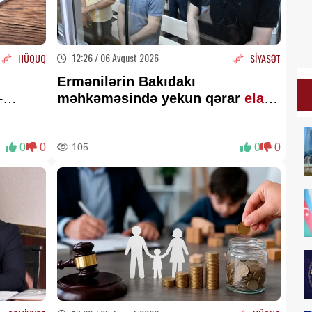
12:26 / 06 Avqust 2026
HÜQUQ
SİYASƏT
Ermənilərin Bakıdakı
–
məhkəməsində yekun qərar
elan
olundu
0
0
105
0
0