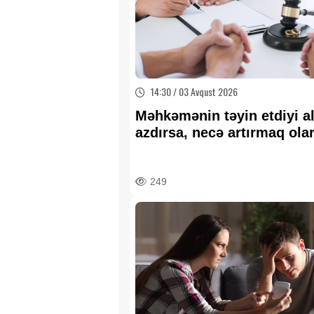
14:30 / 03 Avqust 2026
Məhkəmənin təyin etdiyi a
azdırsa, necə artırmaq ola
Vəkildən vacib İZAH
249