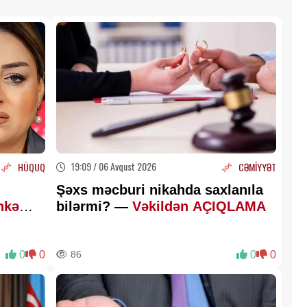
19:09 / 06 Avqust 2026
HÜQUQ
CƏMİYYƏT
Şəxs məcburi nikahda saxlanıla
hkəmə
bilərmi? —
Vəkildən AÇIQLAMA
0
0
86
0
0