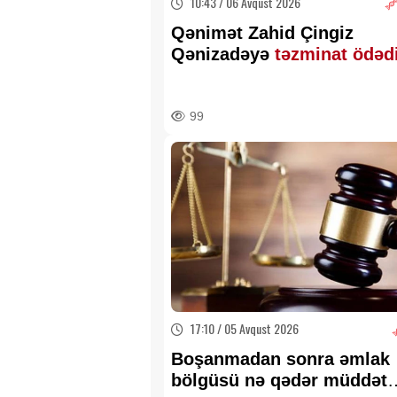
10:43 / 06 Avqust 2026
Qənimət Zahid Çingiz
Qənizadəyə
təzminat ödəd
99
17:10 / 05 Avqust 2026
Boşanmadan sonra əmlak
bölgüsü nə qədər müddət