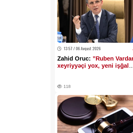
13:57 / 06 Avqust 2026
Zahid Oruc:
”Ruben Varda
xeyriyyəçi yox, yeni işğal
layihəsinin icraçısı idi”..
118