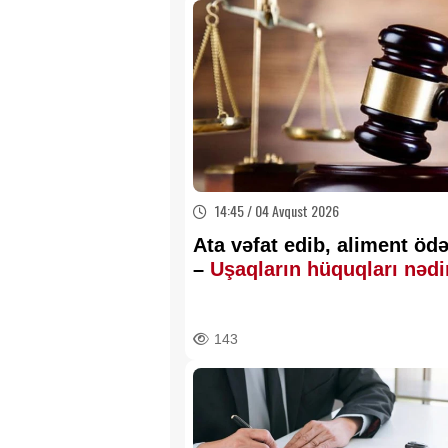
14:45 / 04 Avqust 2026
Ata vəfat edib, aliment ö
–
Uşaqların hüquqları nəd
143