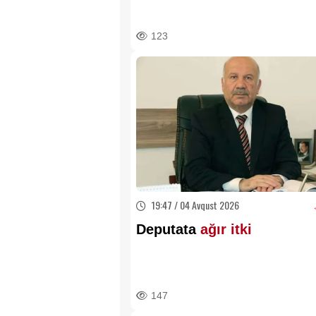
vacibdir?-
Vəkil AÇIQLA
123
19:47 / 04 Avqust 2026
Deputata
ağır itki
147