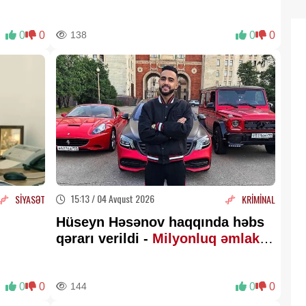
DI
etməsəniz nə baş verəcək?
0
0
138
0
0
15:13 / 04 Avqust 2026
SİYASƏT
KRİMİNAL
Hüseyn Həsənov haqqında həbs
qərarı verildi -
Milyonluq əmlakı
müsadirə olundu
0
0
144
0
0