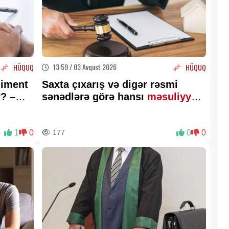
13:59 / 03 Avqust 2026
HÜQUQ
HÜQUQ
liment
Saxta çıxarış və digər rəsmi
r? –
sənədlərə görə hansı
məsuliyyət
var?
1
0
177
0
0