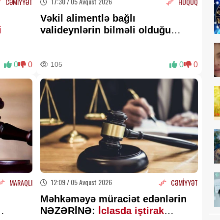
17:30 / 05 Avqust 2026
CƏMİYYƏT
HÜQUQ
Vəkil alimentlə bağlı
i
valideynlərin bilməli olduğu
hüquqları
açıqladı
0
0
105
0
0
12:09 / 05 Avqust 2026
MARAQLI
CƏMİYYƏT
Məhkəməyə müraciət edənlərin
NƏZƏRİNƏ:
İclasda iştirak