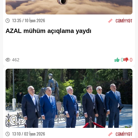
13:35 / 10 İyun 2026
CƏMİYYƏT
AZAL mühüm açıqlama yaydı
462
0
0
13:10 / 02 İyun 2026
CƏMİYYƏT