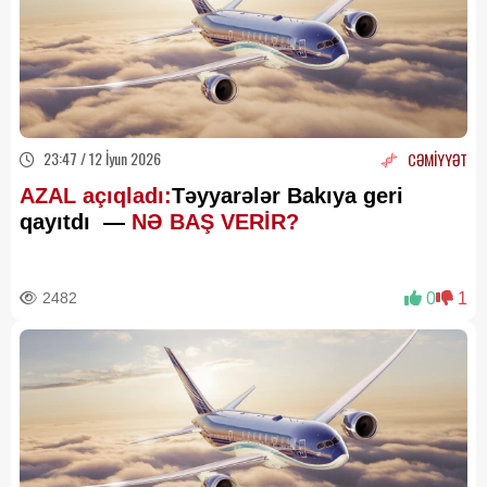
23:47 / 12 İyun 2026
CƏMİYYƏT
AZAL açıqladı:
Təyyarələr Bakıya geri
qayıtdı —
NƏ BAŞ VERİR?
2482
0
1