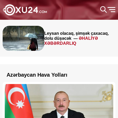
Leysan olacaq, şimşək çaxacaq,
dolu düşəcək —
ƏHALİYƏ
XƏBƏRDARLIQ
Azərbaycan Hava Yolları