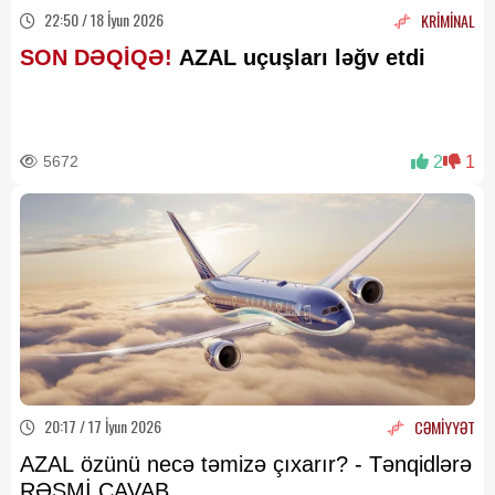
22:50 / 18 İyun 2026
KRİMİNAL
SON DƏQİQƏ!
AZAL uçuşları ləğv etdi
5672
2
1
20:17 / 17 İyun 2026
CƏMİYYƏT
AZAL özünü necə təmizə çıxarır? - Tənqidlərə
RƏSMİ CAVAB