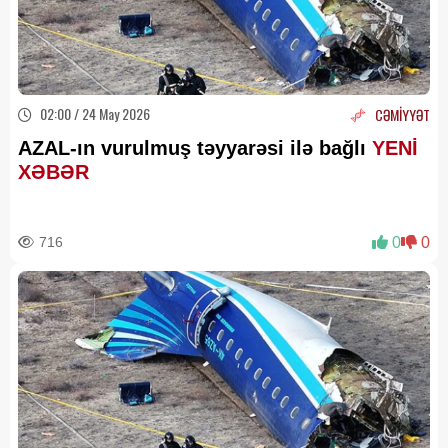
02:00 / 24 May 2026
CƏMİYYƏT
AZAL-ın vurulmuş təyyarəsi ilə bağlı
YENİ
XƏBƏR
716
0
0