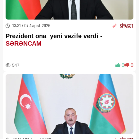
13:31 / 07 Avqust 2026
SİYASƏT
Prezident ona yeni vəzifə verdi -
SƏRƏNCAM
547
0
0