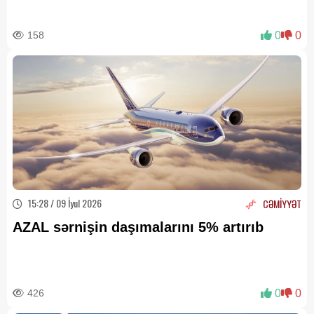
158
0
0
15:28 / 09 İyul 2026
CƏMİYYƏT
AZAL sərnişin daşımalarını 5% artırıb
426
0
0