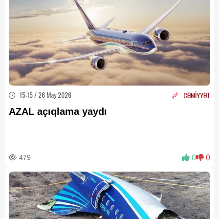
15:15 / 26 May 2026
CƏMİYYƏT
AZAL açıqlama yaydı
479
0
0