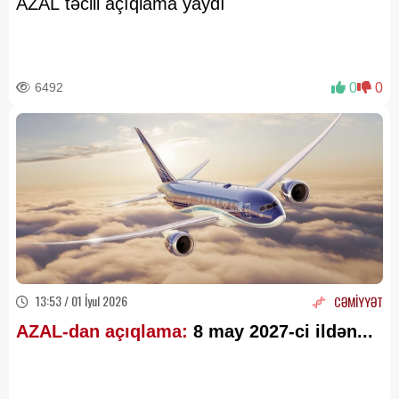
AZAL təcili açıqlama yaydı
6492
0
0
13:53 / 01 İyul 2026
CƏMİYYƏT
AZAL-dan açıqlama:
8 may 2027-ci ildən...