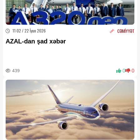
11:02 / 22 İyun 2026
CƏMİYYƏT
AZAL-dan şad xəbər
439
0
0