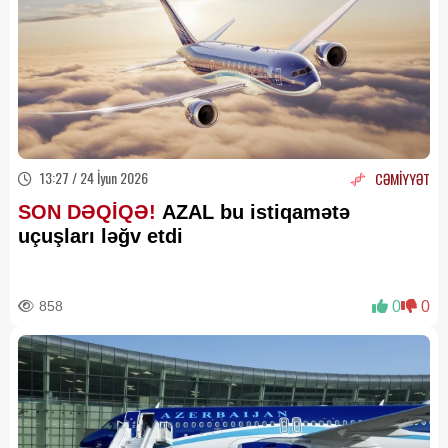
13:27 / 24 İyun 2026
CƏMİYYƏT
SON DƏQİQƏ!
AZAL bu istiqamətə
uçuşları ləğv etdi
858
0
0