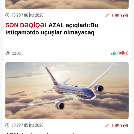
18:20 / 06 İyul 2026
CƏMİYYƏT
SON DƏQİQƏ!
AZAL açıqladı:Bu
istiqamətdə uçuşlar olmayacaq
2100
0
0
10:22 / 05 İyul 2026
CƏMİYYƏT