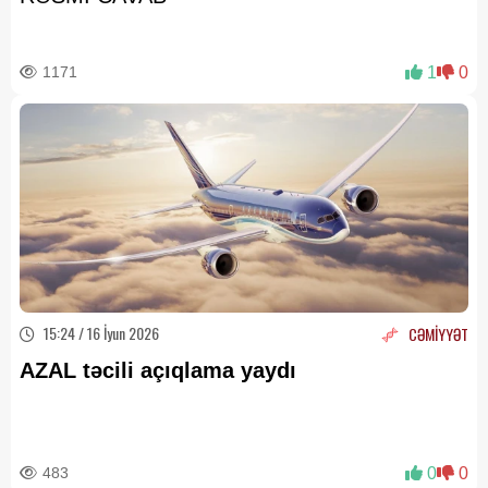
1171
1
0
15:24 / 16 İyun 2026
CƏMİYYƏT
AZAL təcili açıqlama yaydı
483
0
0