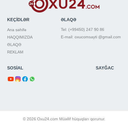
KEÇİDLƏR
ƏLAQƏ
Tel: (+99450) 247 90 86
Ana səhifə
E-mail: oxucomsayti @gmail.com
HAQQIMIZDA
ƏLAQƏ
REKLAM
SOSİAL
SAYĞAC
© 2026 Oxu24.com Müəllif hüquqları qorunur.