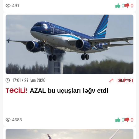
491
0
0
17:01 / 27 İyun 2026
CƏMİYYƏT
TƏCİLİ!
AZAL bu uçuşları ləğv etdi
4683
0
0