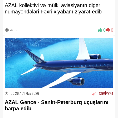
AZAL kollektivi və mülki aviasiyanın digər
nümayəndələri Fəxri xiyabanı ziyarət edib
485
0
0
00:26 / 31 May 2026
CƏMİYYƏT
AZAL Gəncə - Sankt-Peterburq uçuşlarını
bərpa edib