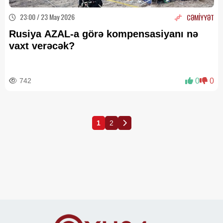
23:00 / 23 May 2026
CƏMİYYƏT
Rusiya AZAL-a görə kompensasiyanı nə
vaxt verəcək?
742
0
0
1
2