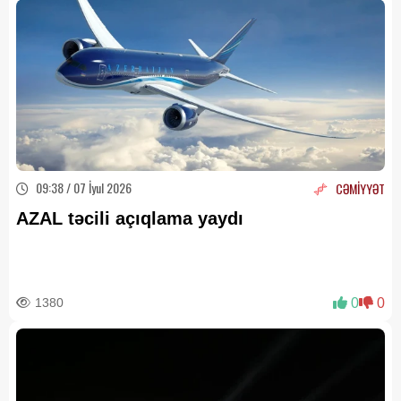
09:38 / 07 İyul 2026
CƏMİYYƏT
AZAL təcili açıqlama yaydı
1380
0
0