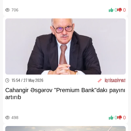
706
0
0
15:54 / 27 May 2026
İQTİSADİYYAT
Cahangir Əsgərov "Premium Bank"dakı payını
artırıb
498
0
0