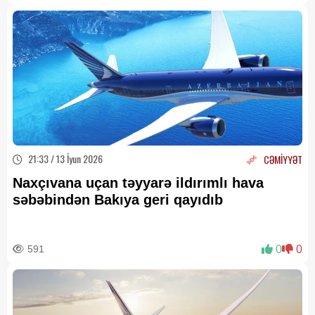
21:33 / 13 İyun 2026
CƏMİYYƏT
Naxçıvana uçan təyyarə ildırımlı hava
səbəbindən Bakıya geri qayıdıb
591
0
0