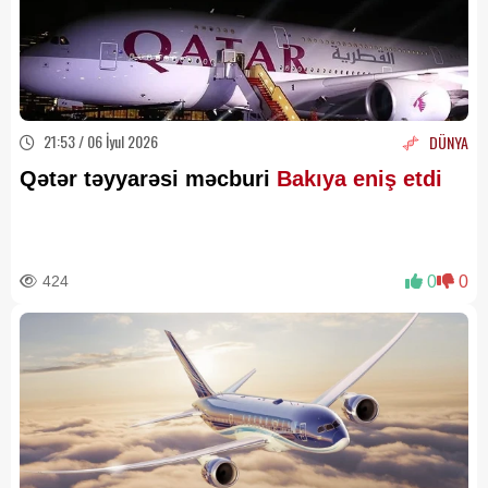
21:53 / 06 İyul 2026
DÜNYA
Qətər təyyarəsi məcburi
Bakıya eniş etdi
424
0
0