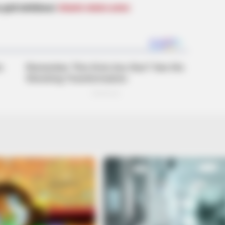
izli təhlükəsi:
İnfarkt riskini artırır
BRAINBERRIES
p In
2025’s Most Impactful Celebrity
Farewells
st TV Series Finales Of