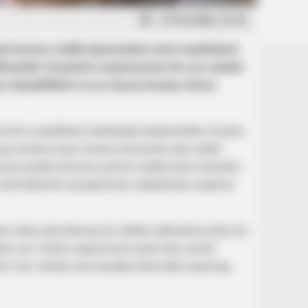
27.05.2026, 22:31
lə burnun selikli qişasındakı xarici maddələrin
ilməsidir. İnsanların asqırmasının bir çox səbəbi
tur dəyişiklikləri və ya soyuq havaya məruz
kimi xəstəliklərə tutulduqda bədənindəki virusları
baş verməsi üçün insanın burnunda olan selikli
aq sürətlə burnuna yad bir maddə daxil olmalıdır.
ı tük köklərinin qıcıqlanması səbəbindən asqırma
 idarə edə biləcəyi bir refleks adlandırıla bilən bir
ası var. Fərdin orqanizminə daxil olan zərərli
c olur. Gündə orta hesabla dörd dəfə asqırmaq