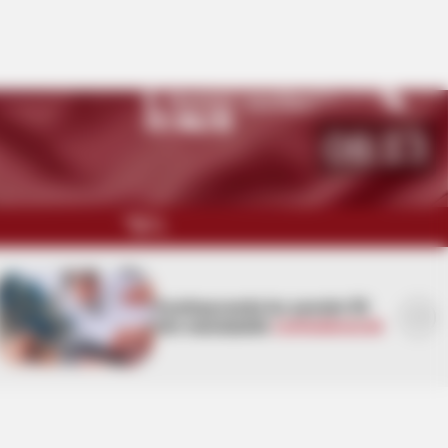
Namaz vaxtları
Bakı
27
°C
08:13
QARABAĞ
MÜSAHİBƏ
Sabah Bakıda
yağış yağacaq,
güclü külək əsəcək
MARAQLI
CƏMİYYƏT
REDAKTORUN SEÇİMİ
ÖZƏL BÖLÜM