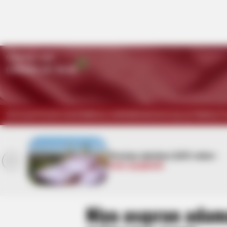
Qaynar xətt:
(+99450) 247 90 86
SİYASƏT
DÜNYA
KRİMİNAL
HƏRBİ
İDMAN
HÜQUQ
TİBB
İQT
 -
Azərbaycanda faciə:
Ərlə
arvadın meyiti tapıldı
Niyə asqıran adam