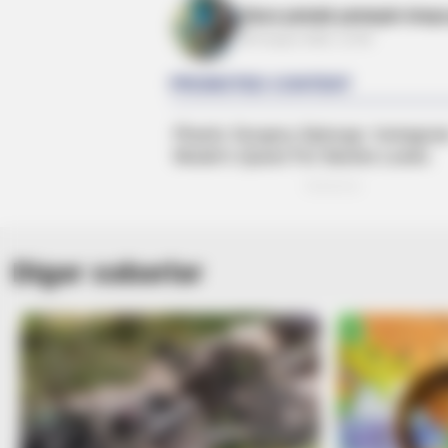
Gecə yemək yeməyin ürəyə g
05 Avqust 2026, 12:58
BRAINBERRIES
Will You Survive? 10 Things To Kee
Your Emergency Kit
BRAINBERRIES
It's The End Of The Road: The Wor
All Time
Digər xəbərlər