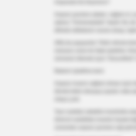
Asqıranda Nə Deyirsiniz?
Asqıran şəxslərə adətən, sağlam ol, ço
adama “Yerhamukallah” deyilir. Bu söz
dillərdə istifadəsini nəzərə alsaq, ingil
ABŞ-da yaşayanlar “Allah rəhmət eləs
mənasını verən bir ifadə işlədirlər. Al
sürməsini diləmək üçün “Gesundheit” s
İfadənin işlədilmə tarixi
Asqıran insanın sağlam olması üçün dey
dövrdə bütün dünyaya yayılan vəba e
ortaya çıxıb.
Taun xəstəliyi səbəbilə insanlarda asq
ölümcül xəstəlikdə insanlar həyata ba
zamandan asqıran şəxslərə sağ qalmal