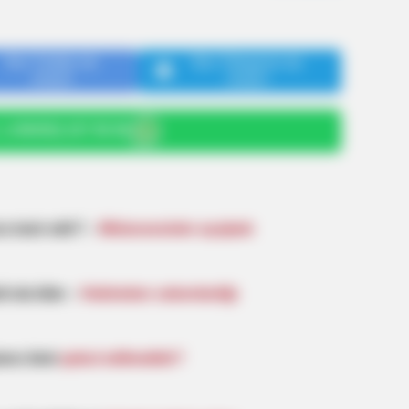
Bizi Twitter-da
Bizi Telegram-da
izləyin
izləyin
: (+99450) 247 90 86
BRAINBERRIES
 9 Actors Left Their TV
The World Cup 2026 Fact
ə təsir edir? –
Mütəxəssislər açıqladı
i ola bilər –
Həkimdən xəbərdarlığı
BRAIN
Rem
His
amcı kimi
qəbul edilməlidir?