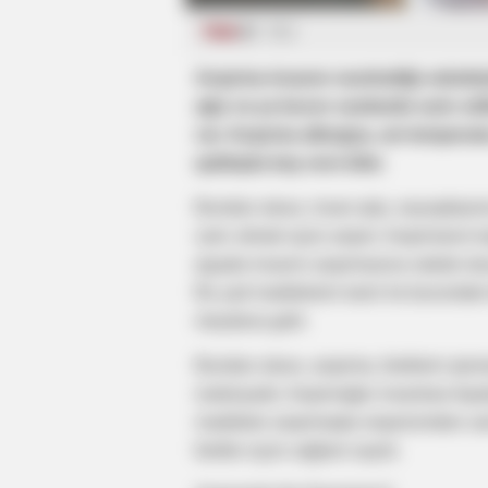
TİBB
552
Asqırma insanın narahatlığı səbəbiy
ağız və ya burun vasitəsilə xaric ed
var. Asqırma allergiya, ani tempera
qaldıqda baş verə bilər.
Bundan əlavə, insan qrip, soyuqdəymə 
xaric etmək üçün asqırır. Asqırmanın 
qişada insanın asqırmasına səbəb olac
Bu yad maddələrin təsiri ilə burundak
meydana gəlir.
Bundan əlavə, asqırma, fərdlərin qismən
reaksiyadır. Asqırmağın insanlara fayd
maddələr asqırmaqla orqanizmdən xari
fərdlər üçün sağlam sayılır.