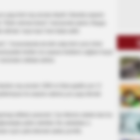
x yaşa kimi xoş arzular deyilir. İslamda asqıran
 “Allah rəhmət eləsin” mənasında işlənir. Başqa
is dilində “xeyir-dua” kimi ifadə edilir.
in”, Yunanıstanda da türk xalqı kimi uzun ömür
maniyadakı fərdlər isə asqıran fərdlərin sağlam həyat
özündən istifadə edirlər.
ilən xoş arzular 1300-cü illərə gedib çıxır. O
pidemiyası ilə asqıran adama çox yaşa demək
ırmaq refleksi yaranırdı. Can itkisinə səbəb olan bu
ğlandıqda şükür edirdilər. Bu səbəbdən o
arı üçün şəfa diləmək adətə çevrilib.