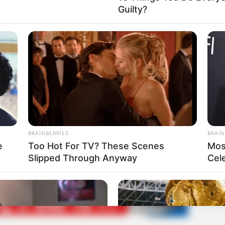
Guilty?
lərdə paylaşın
BRAINBERRIES
BRAIN
e
Too Hot For TV? These Scenes
Mos
Slipped Through Anyway
Cel