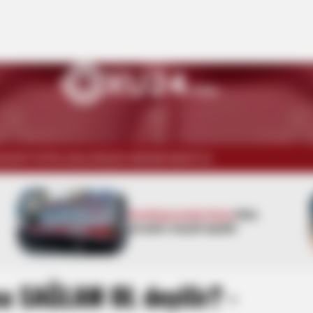
İSADİYYAT
ELANLAR
ŞOU-BİZNES
WUF13
Azərbaycanda bu şəxslər 50
min manatadək
cərimələnəcək
a SAĞLAM OL deyilir? -