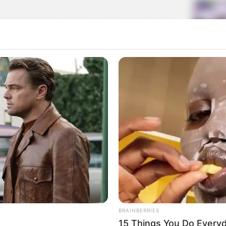
əkətinin fərdlər üçün bir çox faydası var. İnsanlar
yır. Beləliklə, ürəyin və beynin daha sağlam
genişlənməsi üçün də mükəmməldir. Fərdin
a biləcək maddələr asqırma yolu ilə bədəndən xaric
iyyətini dayandırır, başqa sözlə, dayanır. O zaman
yəlik də olsa, fasiləsiz işdən sonra istirahət kimi
 sinuslarının açılmasında da faydalı olaraq
1
"Qaçqınkom" aylıq müavinətlə
ndən
bağlı
RƏSMİ AÇIQLAMA YAYDI
BRAINBERRIES
Pensiya alanlara ŞAD xəbər -
15 Things You Do Everyd
Tarix açıqlandı