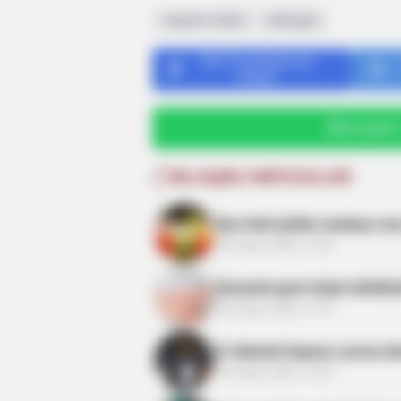
asqıran adam
allergiya
Bizi Facebook-da
izləyin
Bizə yazın
ƏLAQƏLI MÖVZULAR
BRAINBERRIES
Mystery Solved: Here's Why These
Buz kimi içkilər mədəyə nec
Shows
05 Avqust 2026, 17:59
Davamlı qarın köpü təhlükəl
05 Avqust 2026, 17:45
D vitamini kapsul, yoxsa d
05 Avqust 2026, 13:35