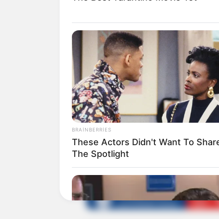
1
0
Xəbər xoşunuza gəldi? Sosial şəbəkə
BRAINBERRIES
These Actors Didn't Want To Shar
The Spotlight