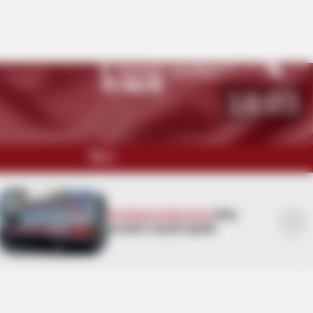
Namaz vaxtları
Bakı
27
°C
18:03
QARABAĞ
MÜSAHİBƏ
Azərbaycanda faciə:
Ərlə
arvadın meyiti tapıldı
MARAQLI
CƏMİYYƏT
REDAKTORUN SEÇİMİ
ÖZƏL BÖLÜM