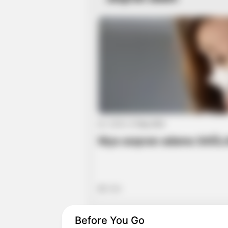
22:31 / 27 May 2026
Niyə asqıran adama SAĞL
553
Before You Go