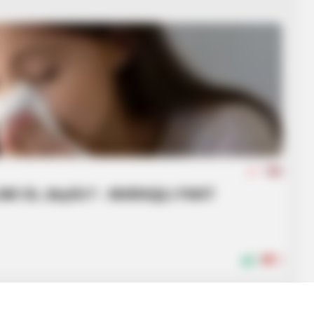
TİBB
AM OL deyilir? - MARAQLI FAKT
1
0