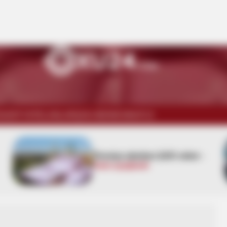
İSADİYYAT
ELANLAR
ŞOU-BİZNES
WUF13
Pensiya alanlara ŞAD xəbər -
Tarix açıqlandı