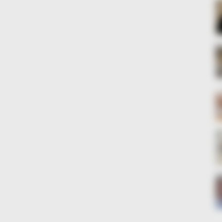
GLYCOGEN SUPPORT
ng Blood Sugar Crashes
Eat This Daily To Keep 
)
VARICOSE VEINS RELIEF
NEUR