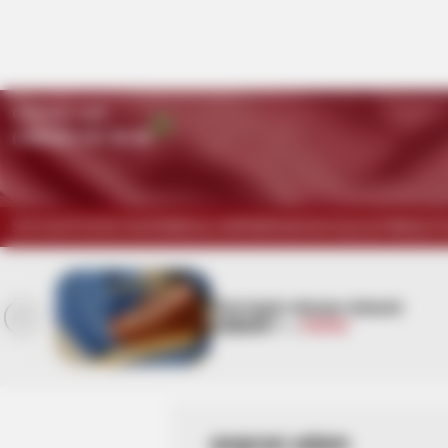
Qaynar xətt:
(+99450) 247 90 86
SİYASƏT
DÜNYA
KRİMİNAL
HƏRBİ
İDMAN
HÜQUQ
TİBB
İQT
Yeni təyin olunan müavin
ən
KİMDİR? —
FOTO
asqıran adam