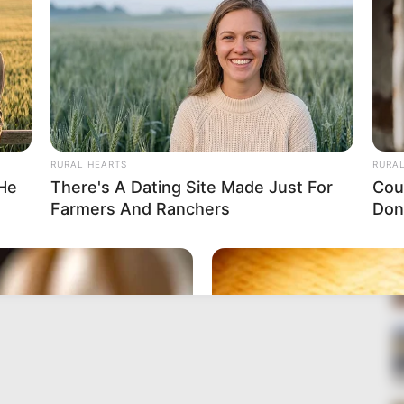
RURAL HEARTS
RURA
 He
There's A Dating Site Made Just For
Cou
Farmers And Ranchers
Don